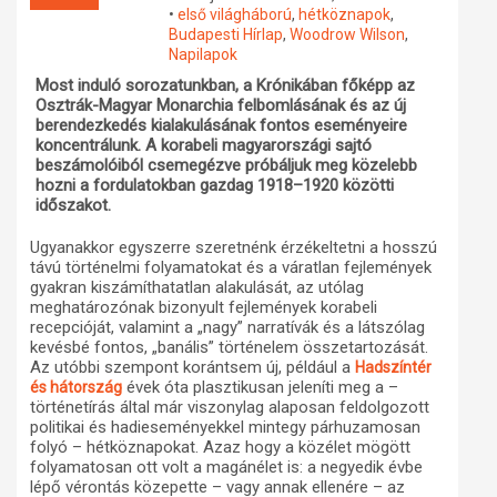
•
első világháború
,
hétköznapok
,
Műhelymunkák
Budapesti Hírlap
,
Woodrow Wilson
,
Napilapok
Most induló sorozatunkban, a Krónikában főképp az
Osztrák-Magyar Monarchia felbomlásának és az új
berendezkedés kialakulásának fontos eseményeire
koncentrálunk. A korabeli magyarországi sajtó
beszámolóiból csemegézve próbáljuk meg közelebb
hozni a fordulatokban gazdag 1918–1920 közötti
időszakot.
Ugyanakkor egyszerre szeretnénk érzékeltetni a hosszú
távú történelmi folyamatokat és a váratlan fejlemények
gyakran kiszámíthatatlan alakulását, az utólag
meghatározónak bizonyult fejlemények korabeli
recepcióját, valamint a „nagy” narratívák és a látszólag
kevésbé fontos, „banális” történelem összetartozását.
Az utóbbi szempont korántsem új, például a
Hadszíntér
évek óta plasztikusan jeleníti meg a –
és hátország
történetírás által már viszonylag alaposan feldolgozott
politikai és hadieseményekkel mintegy párhuzamosan
folyó – hétköznapokat. Azaz hogy a közélet mögött
folyamatosan ott volt a magánélet is: a negyedik évbe
lépő vérontás közepette – vagy annak ellenére – az