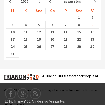
2026
augusztus
H
K
Sze
Cs
P
Szo
V
1
2
3
4
5
6
7
8
9
10
11
12
13
14
15
16
17
18
19
20
21
22
23
24
25
26
27
28
29
30
31
A Trianon 100 Kutatócsoport logója az
MTA BTK tulajdona, és kizárólag a hozzájárulásával történhet a
2016. Trianon100, Minden jog fenntartva
felhasználása.