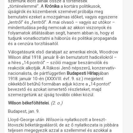
szemünk előtt állnak össze a történések
„történelemmé”. A
Krónika
a kortárs politikusok,
újságírók és közemberek szemével próbálja meg
bemutatni ezeket a mozgalmas időket, vagyis egyszerre
„lentről” és „fentről”. A mai olvasó – vagyis az utókor –
mindentudása pedig nemcsak az akkori viszonyok és
folyamatok átlátásában segít, hanem abban is, hogy el
tudjunk vonatkoztatni a háborús és politikai propaganda
és a cenzúra torzításaitól.
Válogatásunk első darabjait az amerikai elnök, Woodrow
Wilson által 1918. január 8-án bemutatott hadicélokról –
a híres „14 pontról” – szóló magyar beszámolók és
reakciók alkotják. A Rákosi Jenő népszerű, konzervatív-
nacionalista, de pártfüggetlen
Budapesti Hírlap
jában
1918. január 10-én (XXXVIII. évf. 9. sz.) megjelent
cikkekből betűhű formában adjuk közre a „14 pontot”
bevezető és azokat ismertető részleteket, majd
szemezgetünk az újság további cikkei közül.
Wilson békeföltételei.
(2. o.)
Budapest, jan. 9.
Lloyd-George után
Wilson
is nyilatkozott a breszt-
litovszki béketárgyalásról; de az ő nyilatkozata is jobbára
teljesen megegyezik azzal a szellemmel és azokkal a