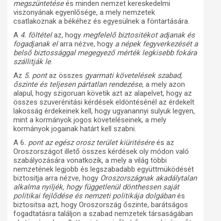
megszüntetése
és minden nemzet kereskedelmi
viszonyának egyenlősége, a mely nemzetek
csatlakoznak a békéhez és egyesülnek a föntartására.
A
4. föltétel
az, hogy
megfelelő biztositékot adjanak és
fogadjanak el
arra nézve, hogy
a népek fegyverkezését a
belső biztossággal megegyező mérték legkisebb fokára
szállitják le
.
Az
5. pont
az összes
gyarmati követelések szabad,
őszinte és teljesen pártatlan rendezése
, a mely azon
alapul, hogy szigoruan követik azt az alapelvet, hogy az
összes szuverénitási kérdések eldöntésénél az érdekelt
lakosság érdekeinek kell, hogy ugyanannyi sulyuk legyen,
mint a kormányok jogos követeléseinek, a mely
kormányok jogainak határt kell szabni.
A 6
. pont az egész orosz terület kiüritésére
és az
Oroszországot illető összes kérdések oly módon való
szabályozására vonatkozik, a mely a világ többi
nemzetének legjobb és legszabadabb együttmüködését
biztositja arra nézve, hogy
Oroszországnak akadálytalan
alkalma nyiljék, hogy függetlenül dönthessen saját
politikai fejlődése és nemzeti politikája dolgában
és
biztositsa azt, hogy Oroszország őszinte, barátságos
fogadtatásra találjon a szabad nemzetek társaságában