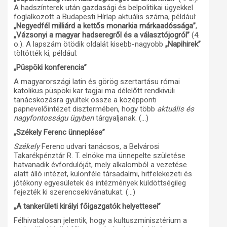
A hadszínterek után gazdasági és belpolitikai ügyekkel
foglalkozott a Budapesti Hírlap aktuális száma, például:
„Negyedfél milliárd a kettős monarkia márkaadóssága”
,
„Vázsonyi a magyar hadseregről és a választójogról”
(4.
o.). A lapszám ötödik oldalát kisebb-nagyobb
„Napihirek”
töltötték ki, például:
„Püspöki konferencia”
A magyarországi latin és görög szertartásu római
katolikus püspöki kar tagjai ma délelőtt rendkivüli
tanácskozásra gyültek össze a középponti
papnevelőintézet disztermében, hogy több
aktuális és
nagyfontosságu ügyben
tárgyaljanak. (…)
„Székely Ferenc ünneplése”
Székely
Ferenc udvari tanácsos, a Belvárosi
Takarékpénztár R. T. elnöke ma ünnepelte születése
hatvanadik évfordulóját, mely alkalomból a vezetése
alatt álló intézet, különféle társadalmi, hitfelekezeti és
jótékony egyesületek és intézmények küldöttségileg
fejezték ki szerencsekivánatukat. (…)
„A tankerületi királyi főigazgatók helyettesei”
Félhivatalosan jelentik, hogy a kultuszminisztérium a