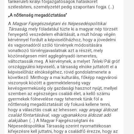
tankerületi királyi főigazgatóságok hatáskörét
szélesbiteni, személyzetét pedig szaporitani fogja. (…)
„A nőtlenség megadóztatása”
A
Magyar Fajegészségtani és Népesedéspolitikai
Társaság
, mely föladatául tüzte ki a magyar nép törzsét
fenyegető veszedelem elháritását, a mult hónap végén
kérvénnyel fordult a képviselőházhoz, hogy a jövedelmi
és vagyonadóról szóló törvények módositására
vonatkozó törvényjavaslatnak azt a részét, mely
közönségesen mint agglegényadó ismeretes,
változtassák meg. A kérvénynek, a melyet
Teleki
Pál gróf
országgyülési képviselő, a társaság elnöke juttatott el a
képviselőház elnökségéhez, rövid gondolatmenete a
következő: Minthogy a mai kulturális, főképp nagyvárosi
viszonyok között a gyermektelenség vagy
kevésgyermeküség oly gazdasági hasznot nyújt, mellyel
szemben az egészséges családi élet, a kellő számu
gyermekek fölnevelése nagy tehernek tünik föl a
nőttlenség megadóztatását oly fokuvá kellene tenni,
hogy a választás csak az lehessen:
vagy anyagi áldozat
család föntartásával, vagy ugyanakkora áldozat adó
alakjában
. (…) A Magyar Fajegészségtani és
Népesedéspolitikai Társaság szerint nyomattékosan
kifejezésre kell juttatni, hogy a családfő érezze, hogy az