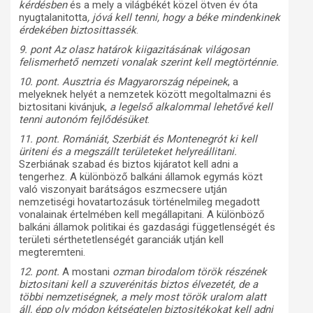
kérdésben
és a mely a világbékét közel ötven év óta
nyugtalanitotta
, jóvá kell tenni, hogy a béke mindenkinek
érdekében biztosittassék
.
9. pont Az olasz határok kiigazitásának világosan
felismerhető nemzeti vonalak szerint kell megtörténnie.
10. pont. Ausztria és Magyarország népeinek
, a
melyeknek helyét a nemzetek között megoltalmazni és
biztositani kivánjuk,
a legelső alkalommal lehetővé kell
tenni autonóm fejlődésüket
.
11. pont. Romániát, Szerbiát és Montenegrót ki kell
üriteni és a megszállt területeket helyreállitani.
Szerbiának szabad és biztos kijáratot kell adni a
tengerhez. A különböző balkáni államok egymás közt
való viszonyait barátságos eszmecsere utján
nemzetiségi hovatartozásuk történelmileg megadott
vonalainak értelmében kell megállapitani. A különböző
balkáni államok politikai és gazdasági függetlenségét és
területi sérthetetlenségét garanciák utján kell
megteremteni.
12. pont.
A mostani
ozman birodalom török részének
biztositani kell a szuverénitás biztos élvezetét, de a
többi nemzetiségnek, a mely most török uralom alatt
áll, épp oly módon kétségtelen biztositékokat kell adni