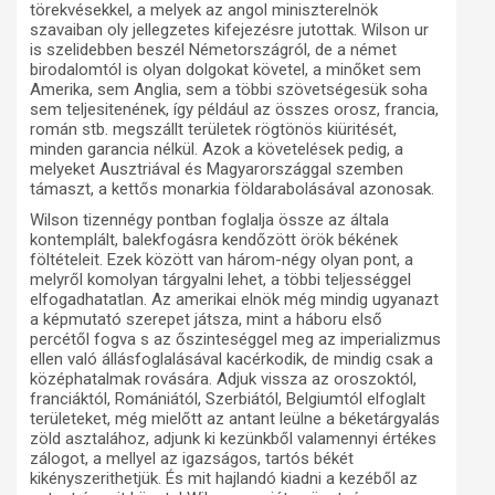
törekvésekkel, a melyek az angol miniszterelnök
szavaiban oly jellegzetes kifejezésre jutottak. Wilson ur
is szelidebben beszél Németországról, de a német
birodalomtól is olyan dolgokat követel, a minőket sem
Amerika, sem Anglia, sem a többi szövetségesük soha
sem teljesitenének, így például az összes orosz, francia,
román stb. megszállt területek rögtönös kiüritését,
minden garancia nélkül. Azok a követelések pedig, a
melyeket Ausztriával és Magyarországgal szemben
támaszt, a kettős monarkia földarabolásával azonosak.
Wilson tizennégy pontban foglalja össze az általa
kontemplált, balekfogásra kendőzött örök békének
föltételeit. Ezek között van három-négy olyan pont, a
melyről komolyan tárgyalni lehet, a többi teljességgel
elfogadhatatlan. Az amerikai elnök még mindig ugyanazt
a képmutató szerepet játsza, mint a háboru első
percétől fogva s az őszinteséggel meg az imperializmus
ellen való állásfoglalásával kacérkodik, de mindig csak a
középhatalmak rovására. Adjuk vissza az oroszoktól,
franciáktól, Romániától, Szerbiától, Belgiumtól elfoglalt
területeket, még mielőtt az antant leülne a béketárgyalás
zöld asztalához, adjunk ki kezünkből valamennyi értékes
zálogot, a mellyel az igazságos, tartós békét
kikényszerithetjük. És mit hajlandó kiadni a kezéből az