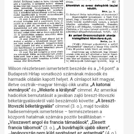
Wilson részletesen ismertetett beszéde és a „14 pont” a
Budapesti Hírlap vonatkozó számának második és
harmadik oldalán kapott helyet. A címlapot két magyar,
illetve osztrák–magyar témájú cikk uralta:
„A katonai
vivmányok”
és
„Wekerle a királynál”
címmel. Az amerikai
hadicélok bemutatását a javában zajló breszt-litovszki
béketárgyalásokról való beszámoló követte:
„A breszt-
litovszki béketárgyalás”
címmel (3. o.), majd további
hadiesemények ismertetése – természetesen a
központi hatalmak számára pozitív beállításban –
„Visszavert angol és francia támadások”
,
„Elesett
francia tábornok”
(3. o.),
„A buvárhajók ujabb sikere”
,
„Japánország nem küld segitséget az antantnak”
(4. o.).