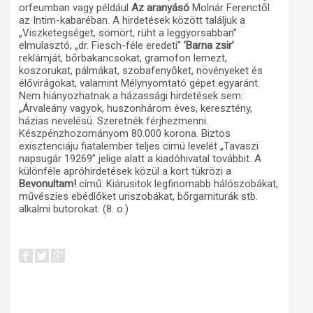
orfeumban vagy például
Az aranyásó
Molnár Ferenctől
az Intim-kabaréban. A hirdetések között találjuk a
„Viszketegséget, sömört, rüht a leggyorsabban”
elmulasztó, „dr. Fiesch-féle eredeti”
’Barna zsir’
reklámját, bőrbakancsokat, gramofon lemezt,
koszorukat, pálmákat, szobafenyőket, növényeket és
élővirágokat, valamint Mélynyomtató gépet egyaránt.
Nem hiányozhatnak a házassági hirdetések sem:
„Árvaleány vagyok, huszonhárom éves, keresztény,
házias nevelésü. Szeretnék férjhezmenni.
Készpénzhozományom 80.000 korona. Biztos
exisztenciáju fiatalember teljes cimü levelét „Tavaszi
napsugár 19269” jelige alatt a kiadóhivatal továbbit. A
különféle apróhirdetések közül a kort tükrözi a
Bevonultam!
című: Kiárusitok legfinomabb hálószobákat,
művészies ebédlőket uriszobákat, bőrgarniturák stb.
alkalmi butorokat. (8. o.)