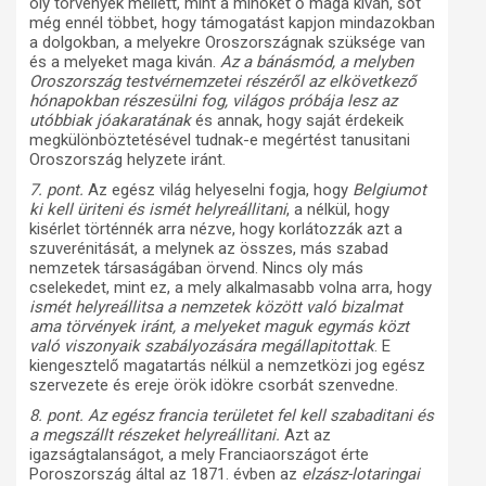
oly törvények mellett, mint a minőket ő maga kiván, sőt
még ennél többet, hogy támogatást kapjon mindazokban
a dolgokban, a melyekre Oroszországnak szüksége van
és a melyeket maga kiván.
Az a bánásmód, a melyben
Oroszország testvérnemzetei részéről az elkövetkező
hónapokban részesülni fog, világos próbája lesz az
utóbbiak jóakaratának
és annak, hogy saját érdekeik
megkülönböztetésével tudnak-e megértést tanusitani
Oroszország helyzete iránt.
7. pont.
Az egész világ helyeselni fogja, hogy
Belgiumot
ki kell üriteni és ismét helyreállitani
, a nélkül, hogy
kisérlet történnék arra nézve, hogy korlátozzák azt a
szuverénitását, a melynek az összes, más szabad
nemzetek társaságában örvend. Nincs oly más
cselekedet, mint ez, a mely alkalmasabb volna arra, hogy
ismét helyreállitsa a nemzetek között való bizalmat
ama törvények iránt, a melyeket maguk egymás közt
való viszonyaik szabályozására megállapitottak
. E
kiengesztelő magatartás nélkül a nemzetközi jog egész
szervezete és ereje örök idökre csorbát szenvedne.
8. pont. Az egész francia területet fel kell szabaditani és
a megszállt részeket helyreállitani.
Azt az
igazságtalanságot, a mely Franciaországot érte
Poroszország által az 1871. évben az
elzász-lotaringai