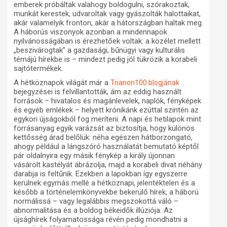
emberek próbáltak valahogy boldogulni, szórakoztak,
munkát kerestek, udvaroltak vagy gyászolták halottaikat,
akár valamelyik fronton, akár a hátországban haltak meg.
A háborús viszonyok azonban a mindennapok
nyilvánosságában is érezhetőek voltak: a közélet mellett
„beszivárogtak” a gazdasági, bűnügyi vagy kulturális
témájú hírekbe is – mindezt pedig jól tükrözik a korabeli
sajtótermékek.
A hétköznapok világát már a
Trianon100 blogjának
bejegyzései is felvillantották, ám az eddig használt
források – hivatalos és magánlevelek, naplók, fényképek
és egyéb emlékek – helyett krónikánk ezúttal szintén az
egykori újságokból fog meríteni. A napi és hetilapok mint
forrásanyag egyik varázsát az biztosítja, hogy különös
kettősség árad belőlük: néha egészen hátborzongató,
ahogy például a lángszóró használatát bemutató képtől
pár oldalnyira egy másik fénykép a király újonnan
vásárolt kastélyát ábrázolja, majd a korabeli divat néhány
darabja is feltűnik. Ezekben a lapokban így egyszerre
kerülnek egymás mellé a hétköznapi, jelentéktelen és a
később a történelemkönyvekbe bekerülő hírek, a háború
normálissá – vagy legalábbis megszokottá váló –
abnormalitása és a boldog békeidők illúziója. Az
újsághírek folyamatossága révén pedig mondhatni a