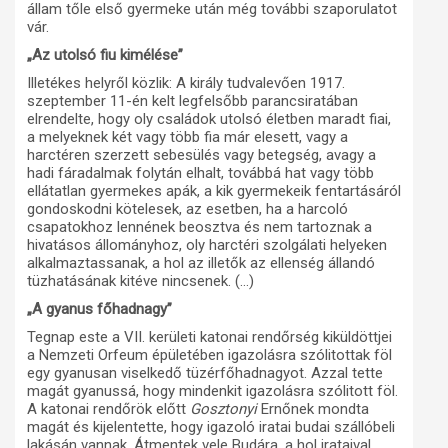
állam tőle első gyermeke után még további szaporulatot
vár.
„Az utolsó fiu kimélése”
Illetékes helyről közlik: A király tudvalevően 1917.
szeptember 11-én kelt legfelsőbb parancsiratában
elrendelte, hogy oly családok utolsó életben maradt fiai,
a melyeknek két vagy több fia már elesett, vagy a
harctéren szerzett sebesülés vagy betegség, avagy a
hadi fáradalmak folytán elhalt, továbbá hat vagy több
ellátatlan gyermekes apák, a kik gyermekeik fentartásáról
gondoskodni kötelesek, az esetben, ha a harcoló
csapatokhoz lennének beosztva és nem tartoznak a
hivatásos állományhoz, oly harctéri szolgálati helyeken
alkalmaztassanak, a hol az illetők az ellenség állandó
tüzhatásának kitéve nincsenek. (…)
„A gyanus főhadnagy”
Tegnap este a VII. kerületi katonai rendőrség kiküldöttjei
a Nemzeti Orfeum épületében igazolásra szólitottak föl
egy gyanusan viselkedő tüzérfőhadnagyot. Azzal tette
magát gyanussá, hogy mindenkit igazolásra szólitott föl.
A katonai rendőrök előtt
Gosztonyi
Ernőnek mondta
magát és kijelentette, hogy igazoló iratai budai szállóbeli
lakásán vannak. Átmentek vele Budára, a hol irataival