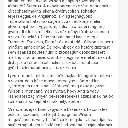
antant és mit követel Wilson a saját szövetséges
társaitól? Semmit. A népek önrendelkezési jogát csak a
középhatalmaknál akarja érvényesiteni föltétlen
teljességgel, de Angliához, a világ legnagyobb
imperialista hatalmasságához, az irek könyörtelen
elnyomójához s Egyiptom, India és a többi rengeteg
gyarmatbirtok kiméletlen kizsákmányolójához nincsen
szava. És például Olaszország hadd kapja meg a
Trentinót, Triesztet, Fiumét és az Adriát: Wilson ezt nem
minősiti annexiónak. De nekünk egy kis határkiigazitást
sem szabad követelnünk biztosságunk fokozásáért,
mert ez már annexiószámba megy. És e mellett nekünk
diktálják a föltételeket, nekünk, kik száz csatában
győztesek maradtunk velük szemben.
Ilyenformán lehet őszinte békehajlandóságról kenetesen
szavalni, de a béke müvét komolyan előmozditani
ilyenformán nem lehet. Kérdezné meg csak egyszer
Wilson s mondaná meg nyiltan, hogy Anglia vagy
Franciaország milyen békeföltételeket szabánnak, ha ők
volnának a középhatalmak helyzetében.
Mi őszinte, igaz hivei vagyunk a békének s becsületes
békéért küzdünk, de Lloyd-George és Wilson
megalázásunk vagy fejlődésünk megakasztása utján s a
saját világhatalmuk föltétlen biztositása alapján akarnak