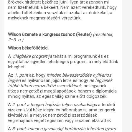
öröknek hirdetett békéhez jutni. Ilyen árt azonban mi
nem fizethetünk a békéért. Nem azért verekedtünk, hogy
a béke föltételeiben veszitük el azokat az érdekeket, a
melyeknek megmentéséért véreztünk.
Wilson üzenete a kongresszushoz (Reuter)
(részletek,
2–3. o.)
Wilson békeföltételei.
A
világbéke programja
tehát a mi programunk és ez
egyuttal az egyetlen lehetséges program, a mely előttünk
lebeghet.
Az
1. pont
az, hogy
minden békeszerződés nyilvános
legyen
és nyilvánosan jöjjön létre és hogy
ne legyenek
többé titkos nemzetközi szerződések
, ne legyenek
titkos nemzetközi megállapodások, hanem a diplomácia
mindig nyiltan, az egész világ szine előtt dolgozzék.
A
2. pont a tengeri hajózás teljes szabadsága
a területi
vizeken kívül béke idején és háboruban is, ama tengerek
kivételével, a melyek nemzetközi szerződések
végrehajtása végett egészen vagy részben elzárattak.
A
3. pont: minden gazdasági korlátozás lehetően gyors