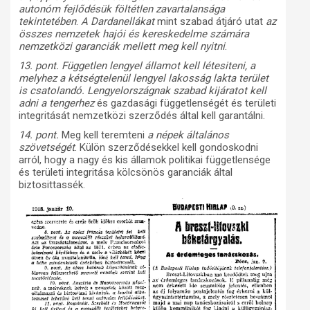
autonóm fejlődésük föltétlen zavartalansága
tekintetében
.
A Dardanellákat
mint szabad átjáró utat
az
összes nemzetek hajói és kereskedelme számára
nemzetközi garanciák mellett meg kell nyitni
.
13. pont. Független lengyel államot kell létesiteni, a
melyhez a kétségtelenül lengyel lakosság lakta terület
is csatolandó. Lengyelországnak szabad kijáratot kell
adni a tengerhez
és gazdasági függetlenségét és területi
integritását nemzetközi szerződés által kell garantálni.
14. pont.
Meg kell teremteni
a népek általános
szövetségét
. Külön szerződésekkel kell gondoskodni
arról, hogy a nagy és kis államok politikai függetlensége
és területi integritása kölcsönös garanciák által
biztosittassék.