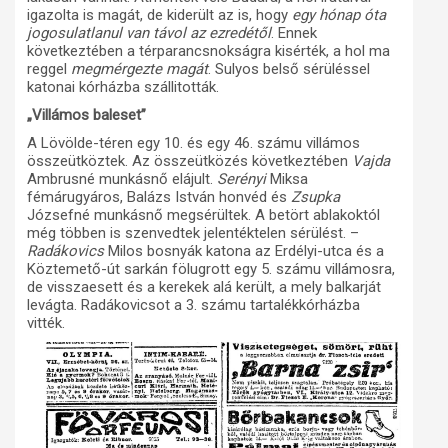
igazolta is magát, de kiderült az is, hogy
egy hónap óta
jogosulatlanul van távol az ezredétől
. Ennek
következtében a térparancsnokságra kisérték, a hol ma
reggel
megmérgezte magát
. Sulyos belső sérüléssel
katonai kórházba szállitották.
„Villámos baleset”
A Lövölde-téren egy 10. és egy 46. számu villámos
összeütköztek. Az összeütközés következtében
Vajda
Ambrusné munkásnő elájult.
Serényi
Miksa
fémárugyáros, Balázs István honvéd és
Zsupka
Józsefné munkásnő megsérültek. A betört ablakoktól
még többen is szenvedtek jelentéktelen sérülést. –
Radákovics
Milos bosnyák katona az Erdélyi-utca és a
Köztemető-út sarkán fölugrott egy 5. számu villámosra,
de visszaesett és a kerekek alá került, a mely balkarját
levágta. Radákovicsot a 3. számu tartalékkórházba
vitték.