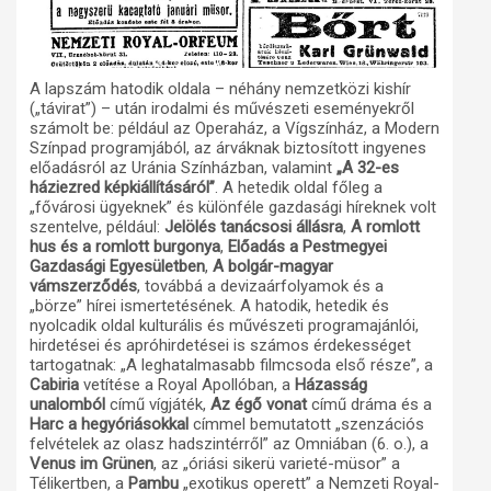
A lapszám hatodik oldala – néhány nemzetközi kishír
(„távirat”) – után irodalmi és művészeti eseményekről
számolt be: például az Operaház, a Vígszínház, a Modern
Színpad programjából, az árváknak biztosított ingyenes
előadásról az Uránia Színházban, valamint
„A 32-es
háziezred képkiállításáról”
. A hetedik oldal főleg a
„fővárosi ügyeknek” és különféle gazdasági híreknek volt
szentelve, például:
Jelölés tanácsosi állásra
,
A romlott
hus és a romlott burgonya
,
Előadás a Pestmegyei
Gazdasági Egyesületben
,
A bolgár-magyar
vámszerződés
, továbbá a devizaárfolyamok és a
„börze” hírei ismertetésének. A hatodik, hetedik és
nyolcadik oldal kulturális és művészeti programajánlói,
hirdetései és apróhirdetései is számos érdekességet
tartogatnak: „A leghatalmasabb filmcsoda első része”, a
Cabiria
vetítése a Royal Apollóban, a
Házasság
unalomból
című vígjáték,
Az égő vonat
című dráma és a
Harc a hegyóriásokkal
címmel bemutatott „szenzációs
felvételek az olasz hadszintérről” az Omniában (6. o.), a
Venus im Grünen
, az „óriási sikerü varieté-müsor” a
Télikertben, a
Pambu
„exotikus operett” a Nemzeti Royal-