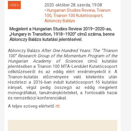
HÍREK
2020. október 28. szerda, 19:08
Műhelymunkák
•
Hungarian Studies Review
,
Trianon
100
,
Trianon 100 Kutatócsoport
,
Ablonczy Balázs
Megjelent a Hungarian Studies Review 2019–2020-as,
„Hungary in Transition, 1918–1920” című száma, benne
Ablonczy Balázs kutatási jelentésével.
Ablonczy Balázs
After One Hundred Years: The “Trianon
100” Research Group of the Momentum Program of the
Hungarian Academy of Sciences
című kutatási
jelentésében a Trianon 100 MTA-Lendület Kutatócsoport
célkitűzéseiről és az eddig elért eredményekről ír. A
Trianon-kutatás előzményeire való kitekintés után
részletezi a 2016-ban indult kutatócsoport fő kutatási
irányait, végül pedig összegzi az eddig megjelent
monográfiákat, tanulmányköteteket, a fontosabb hazai
és nemzetközi konferenciákat.
A teljes szöveg elérhető
.
itt