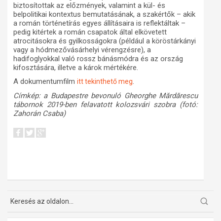
biztosítottak az előzmények, valamint a kül- és
belpolitikai kontextus bemutatásának, a szakértők – akik
a román történetírás egyes állításaira is reflektáltak –
pedig kitértek a román csapatok által elkövetett
atrocitásokra és gyilkosságokra (például a köröstárkányi
vagy a hódmezővásárhelyi vérengzésre), a
hadifoglyokkal való rossz bánásmódra és az ország
kifosztására, illetve a károk mértékére.
A dokumentumfilm
.
itt tekinthető meg
Címkép: a Budapestre bevonuló Gheorghe Mărdărescu
tábornok 2019-ben felavatott kolozsvári szobra (fotó:
Zahorán Csaba)