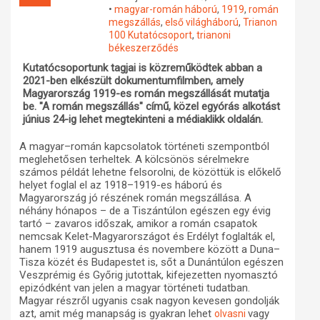
•
magyar-román háború
,
1919
,
román
Műhelymunkák
megszállás
,
első világháború
,
Trianon
100 Kutatócsoport
,
trianoni
békeszerződés
Kutatócsoportunk tagjai is közreműködtek abban a
2021-ben elkészült dokumentumfilmben, amely
Magyarország 1919-es román megszállását mutatja
be. "A román megszállás" című, közel egyórás alkotást
június 24-ig lehet megtekinteni a médiaklikk oldalán.
A magyar–román kapcsolatok történeti szempontból
meglehetősen terheltek. A kölcsönös sérelmekre
számos példát lehetne felsorolni, de közöttük is előkelő
helyet foglal el az 1918–1919-es háború és
Magyarország jó részének román megszállása. A
néhány hónapos – de a Tiszántúlon egészen egy évig
tartó – zavaros időszak, amikor a román csapatok
nemcsak Kelet-Magyarországot és Erdélyt foglalták el,
hanem 1919 augusztusa és novembere között a Duna–
Tisza közét és Budapestet is, sőt a Dunántúlon egészen
Veszprémig és Győrig jutottak, kifejezetten nyomasztó
epizódként van jelen a magyar történeti tudatban.
Magyar részről ugyanis csak nagyon kevesen gondolják
azt, amit még manapság is gyakran lehet
vagy
olvasni