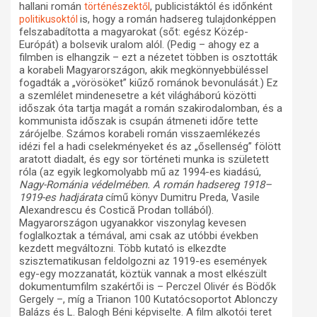
hallani román
, publicistáktól és időnként
történészektől
is,
hogy a román hadsereg tulajdonképpen
politikusoktól
felszabadította a magyarokat (sőt: egész Közép-
Európát) a bolsevik uralom alól. (Pedig – ahogy ez a
filmben is elhangzik – ezt a nézetet többen is osztották
a korabeli Magyarországon, akik megkönnyebbüléssel
fogadták a „vörösöket” kiűző románok bevonulását.) Ez
a szemlélet mindenesetre a két világháború közötti
időszak óta tartja magát a román szakirodalomban, és a
kommunista időszak is csupán átmeneti időre tette
zárójelbe. Számos korabeli román visszaemlékezés
idézi fel a hadi cselekményeket és az „ősellenség” fölött
aratott diadalt, és egy sor történeti munka is született
róla (az egyik legkomolyabb mű az 1994-es kiadású,
Nagy-Románia védelmében. A román hadsereg 1918–
1919-es hadjárata
című könyv Dumitru Preda, Vasile
Alexandrescu és Costică Prodan tollából).
Magyarországon ugyanakkor viszonylag kevesen
foglalkoztak a témával, ami csak az utóbbi években
kezdett megváltozni. Több kutató is elkezdte
szisztematikusan feldolgozni az 1919-es események
egy-egy mozzanatát, köztük vannak a most elkészült
dokumentumfilm szakértői is – Perczel Olivér és Bödők
Gergely –, míg a Trianon 100 Kutatócsoportot Ablonczy
Balázs és L. Balogh Béni képviselte. A film alkotói teret