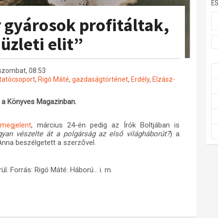
E
 gyárosok profitáltak,
zleti elit”
. szombat, 08:53
tatócsoport
,
Rigó Máté
,
gazdaságtörténet
,
Erdély
,
Elzász-
l a Könyves Magazinban.
, március 24-én pedig az Írók Boltjában is
megjelent
gyan vészelte át a polgárság az első világháborút?
) a
Anna beszélgetett a szerzővel.
ül. Forrás: Rigó Máté: Háború... i. m.