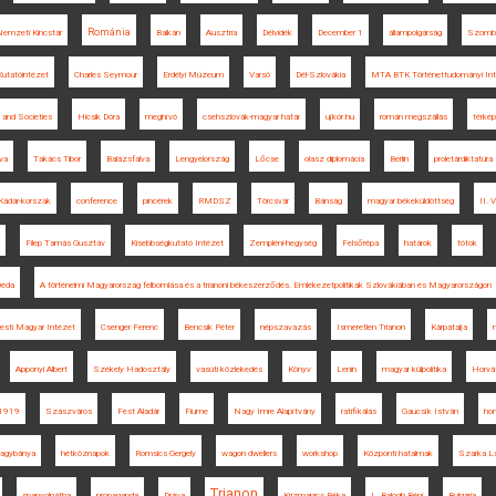
Románia
emzeti Kincstár
Balkán
Ausztria
Délvidék
December 1
állampolgárság
Szomb
utatóintézet
Charles Seymour
Erdélyi Múzeum
Varsó
Dél-Szlovákia
MTA BTK Történettudományi In
 and Societies
Hicsik Dóra
meghívó
csehszlovák-magyar határ
ujkor.hu
román megszállás
térkép
Éva
Takács Tibor
Balázsfalva
Lengyelország
Lőcse
olasz diplomácia
Berlin
proletárdiktatúra
Kádár-korszak
conference
pincérek
RMDSZ
Törcsvár
Bánság
magyar békeküldöttség
II. 
Filep Tamás Gusztáv
Kisebbségkutató Intézet
Zempléni-hegység
Felsőrépa
határok
tótok
Déda
A történelmi Magyarország felbomlása és a trianoni békeszerződés. Emlékezetpolitikák Szlovákiában és Magyarországon
esti Magyar Intézet
Csenger Ferenc
Bencsik Péter
népszavazás
Ismeretlen Trianon
Kárpátalja
Apponyi Albert
Székely Hadosztály
vasúti közlekedés
Könyv
Lenin
magyar külpolitika
Horvá
1919
Szászváros
Fest Aladár
Fiume
Nagy Imre Alapítvány
ratifikálás
Gaucsík István
ho
agybánya
hétköznapok
Romsics Gergely
wagon dwellers
workshop
Központi hatalmak
Szarka L
Trianon
spanyolnátha
propaganda
Dráva
Krizmanics Réka
L. Balogh Béni
Bulgária