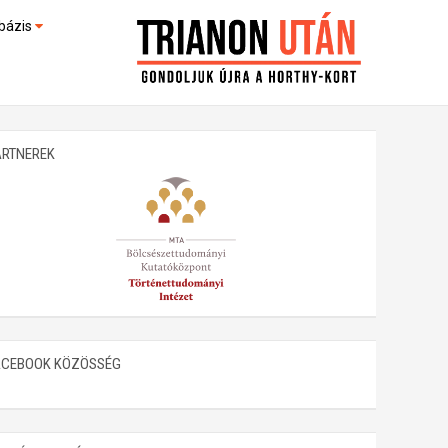
bázis
művek (feltöltés alatt)
kültek
ARTNEREK
ACEBOOK KÖZÖSSÉG