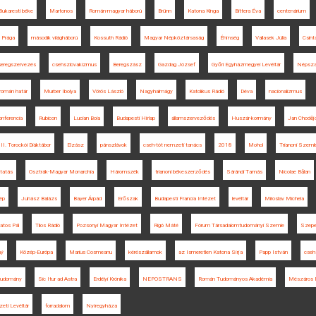
Bukaresti béke
Martonos
Román-magyar háború
Brünn
Katona Kinga
Bittera Éva
centenárium
Prága
második világháború
Kossuth Rádió
Magyar Népköztársaság
Éhínség
Vallasek Júlia
Csin
seregszervezés
csehszlovakizmus
Beregszász
Gazdag József
Győri Egyházmegyei Levéltár
Népsza
román határ
Murber Ibolya
Vörös László
Nagyhalmágy
Katolikus Rádió
Déva
nacionalizmus
nferencia
Rubicon
Lucian Boia
Budapesti Hírlap
államszerveződés
Huszár-kormány
Jan Choděj
II. Torockói Diáktábor
Elzász
pánszlávok
cseh-tót nemzeti tanács
2018
Mohol
Trianoni Szeml
tatás
Osztrák-Magyar Monarchia
Háromszék
trianoni békeszerződés
Sárándi Tamás
Nicolae Bălan
kép
Juhász Balázs
Bayer Árpád
Erőszak
Budapesti Francia Intézet
levéltár
Miroslav Michela
atos Pál
Tilos Rádió
Pozsonyi Magyar Intézet
Rigó Máté
Fórum Társadalomtudományi Szemle
Szepe
ný
Közép-Európa
Marius Cosmeanu
kérészállamok
az Ismeretlen Katona Sírja
Papp István
cseh
ttudomány
Sic Itur ad Astra
Erdélyi Krónika
NEPOSTRANS
Román Tudományos Akadémia
Mészáros F
ti Levéltár
forradalom
Nyíregyháza