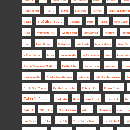
Pogány József
HERITO
Poznan
Marosvécs
reformkor
Ludovika Egyetemi K
első világháború
Smuts
Magyarság
Párizs
Felvidék
Garbai Sándor
Kassa
Wintermantel Péter
Wekerle Sándor
Bódy Zsombor
nőtörténet
Prémium
Index
Balkán-félsziget
térképzetek
legionáriusok
tanulmánykötet
Révész Tam
antiszemitizmus
Korridor
román támadás
centrum-periféria
Regio
békeelőkész
Szlovák Tudományos Akadémia
Pálvölgyi Balázs
jugoszláv határ
hadifoglyok
refuge
román népgyűlés
Amerikai Egyesült Államok
katonaság
történelmi Magyarország
Csá
Szeghy-Gayer Veronika
Rapaich Richárd naplója
többes identitás
Regional Statistics
H
Zahorán Csaba
mandiner.hu
Újléta
Nagy-Románia
Habsburgok
Dalm
Budapest
BBC History
Slovenska Krajina
mítoszok
Maniu Gyula
magyar-szlov
Kunt Gergely
Krónika
Linder Béla
Tomáš Garrigue Masaryk
Henri Berthelot
forr