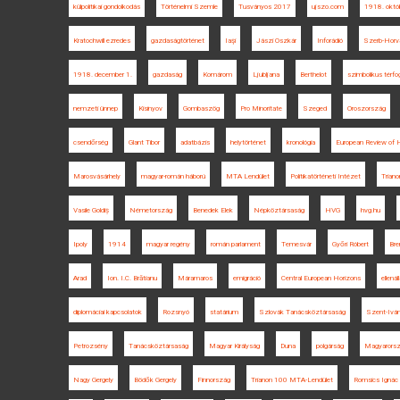
külpolitikai gondolkodás
Történelmi Szemle
Tusványos 2017
ujszo.com
1918. októ
Kratochwill ezredes
gazdaságtörténet
Iaşi
Jászi Oszkár
Inforádió
Szerb-Horvá
1918. december 1.
gazdaság
Komárom
Ljubljana
Berthelot
szimbolikus térfog
nemzeti ünnep
Kisinyov
Gombaszög
Pro Minoritate
Szeged
Oroszország
csendőrség
Glant Tibor
adatbázis
helytörténet
kronológia
European Review of H
Marosvásárhely
magyar-román háború
MTA Lendület
Politikatörténeti Intézet
Trian
Vasile Goldiș
Németország
Benedek Elek
Népköztársaság
HVG
hvg.hu
Ipoly
1914
magyar regény
román parlament
Temesvár
Győri Róbert
Bre
Arad
Ion. I.C. Brătianu
Máramaros
emigráció
Central European Horizons
ellenál
diplomáciai kapcsolatok
Rozsnyó
statárium
Szlovák Tanácsköztársaság
Szent-Ivá
Petrozsény
Tanácsköztársaság
Magyar Királyság
Duna
polgárság
Magyarorsz
Nagy Gergely
Bödők Gergely
Finnország
Trianon 100 MTA-Lendület
Romsics Ignác