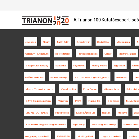
A Trianon 100 Kutatócsoport logó
egyesülés
Neuilly
Tarján Ödön
Burián István
Koloh Gábor
Mikeszásza
A
Collegium Hungaricum
békefeltételek
Trianon enciklopédia
Gömör
Magyar Narancs
Szovjet-Oroszország
Szabadka
vagonlakók
Horthy Miklós
Egry Gábor
turan
első bécsi döntés
december elseje
Nemzeti Közszolgálati Egyetem
emlékezet
taná
Magyar Tudomány Ünnepe
Könyvfesztivál
Fodor Ferenc
külkapcsolatok
Selmecbán
SZTE Szabadegyetem
München
1939
március 15.
Századok
Mélyi Józse
ERC NEPOSTRANS
etnikai térkép
Kovács Ágnes Lilla
ma7.sk
Masaryk
202
A történelmi Magyarország felbomlása
Papp Károly
Tótország autonómiája
Schmidt Anikó
magyar-jugoszláv határ
1918-1920
béketárgyalások
magyar-román határ
szerbek