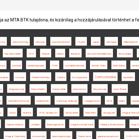
ja az MTA BTK tulajdona, és kizárólag a hozzájárulásával történhet a f
z Est
Népszövetség
zűrzavar
eseménytörténet
14 pont
Japán
Libri Kiadó
Millerand-levél
Rajcsányi Gellért
1921
Miskolc
háború
Bukarest
nemzeti önrendelkezés
Besszarábia
izmus
azonnali
kisebbségi jogok
1938
szociáldemokraták
Roman Holec
Bodó Barna
optán
Csehszlovákia
ri pályák
Pozsony
Friedrich-kormány
Zalatna
fosztogatások
repatriálás
ya
Magyarország
Kolozsi Ádám
Európa Rádió
bolsevizmus
Olaszország
Vavro Šrobár
f
történelmi mítoszok
emlékérmék
Háromegy Királyság
Szilágykövesd
MTA
kritika
Bogda
0.
Zenta
Múlt-kor
1918. október 30.
Simon Attila
török béke
Vix-jegyzék
Magyar Nemze
Kárpát-medence
Lendület
Balassagyarmat
magyar-osztrák határ
Földrajzi Közlemények
Nagy E
Magyar Tudomány
összeomlás
népességmozgás
Trianon árvái
gabonacsempészet
1918-1919