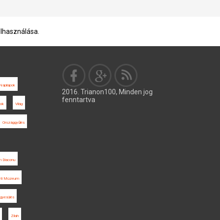
elhasználása.
Napilapok
2016. Trianon100, Minden jog
fenntartva
sok
Világ
Országgyűlés
n Diaconu
ti Múzeum
gyesülés
Zilah