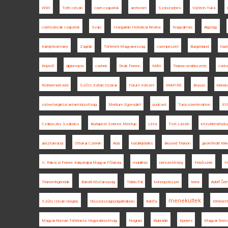
WWI
Tóth István
cseh csapatok
archívnet
Szászsebes
Vojtech Tuka
csehszlovák csapatok
Svájc
Hungarian Historical Review
Nagyalmás
Algyógy
Károlyi-kormány
Zágráb
Történeti Magyarország
csempészet
Burgenland
had
Kisjenő
diplomácia
csehek
Deák Ferenc
MÁV
Trianon emlékezete
cseh-
Rothermere lord
Szőts Zoltán Oszkár
Fórum Intézet
MAPIRE
Brassó
békeko
szövetségközi antant-bizottság
Meritum Egyesület
podcast
Turócszentmárton
XVI
Czáboczky Szabolcs
Budapest Science Meetup
Léva
Tost László
közvéleményku
arisztokrácia
Ottokar Czernin
Ada
határkijelölés
Beyond Trianon
georeferált tér
II. Rákóczi Ferenc Kárpátaljai Magyar Főiskola
mobilitás
nemzetőrség
Felsőszék
H
Trianon-legendák
Bánáti Köztársaság
Teleki Pál
koncepciós per
terror
Adolf Čer
menekültek
Szűts István Gergely
Oroszországi polgárháború
Bártfa
történe
Magyar-Román Történész Vegyesbizottság
Nógrád
Klubrádió
Eperjes
Magyar Nemze