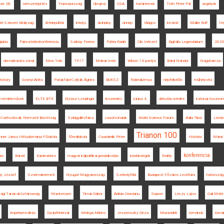
ber 28.
nemzetépítés
Franciaország
Ukrajna
USA
határtervek
Tóth Péter Pál
segélyek
t-Szlovén Királyság
áttelepültek
interjú
áruhiány
ünnep
Világos
kézirat
Müller Rolf
He
lalás
Párizsi békekonferencia
Sziklay Ferenc
Pátria Rádió
Clio Intézet
Digitális Legendárium
202
demarkációs vonal
New York
1917
Molnár Imre
Wilson 14 pontja
Bárdi Nándor
Nagybarcsa
istory
Uzonyi Anita
Patakfalvi-Czirják Ágnes
BUKSZ
föderalizmus
népfelkelők
műhelyvita
on-emlékművek
ELTE BTK
Elzász-Lotaringia
leszerelés
június 4.
délszláv kérdés
katonai összeom
Csehszlovák Nemzeti Bizottság
Szilágyillésfalva
vasútvonalak
World Science Forum
Balla Tibor
Lendv
Trianon 100
nner János Hittudományi Főiskola
főreáliskola
Csunderlik Péter
História
Márai
konferencia
lás
Bánát
Karánsebes
magyar külpolitikai gondolkodás
kisebbségek
Erdély
ny József
Szatmárnémeti
Nyugat-Magyarország
Székelyföld
Budapest Főváros Levéltára
hátország
ági Tanácsköztársaság
Mackensen
Timár Gábor
Adrian Cioroianu
Sopron
Lóczy Lajos
Gali Máté
impériumváltás
Gyulafehérvár
Melega Miklós
Jeszenszky Géza
Muravidék
románok
romá