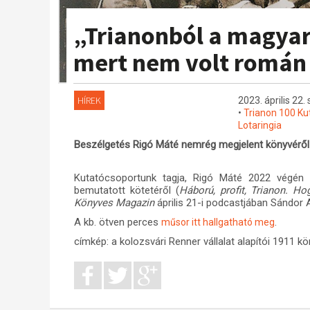
„Trianonból a magyar
mert nem volt román ü
HÍREK
2023. április 22
•
Trianon 100 Ku
Lotaringia
Beszélgetés Rigó Máté nemrég megjelent könyvérő
Kutatócsoportunk tagja, Rigó Máté 2022 végén
bemutatott kötetéről (
Háború, profit, Trianon. Ho
Könyves Magazin
április 21-i podcastjában Sándor 
A kb. ötven perces
.
műsor itt hallgatható meg
címkép: a kolozsvári Renner vállalat alapítói 1911 kör