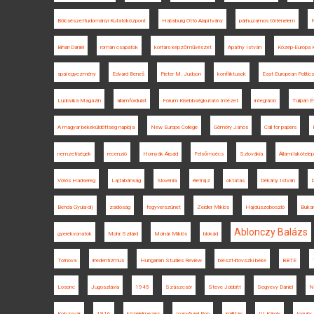
Bölcsészettudományi Kutatóközpont
Habsburg Ottó Alapítvány
párhuzamos történelem
N
Bihari Dániel
román csapatok
kortárs képzőművészet
Apáthy István
Közép-Európa K
spai egyezmény
Edvard Beneš
Pieter M. Judson
konfliktusok
East European Politics
Ludovika Magazin
államfordulat
Fórum Kisebbségkutató Intézet
integráció
Tulipán 
A magyar békeküldöttség naplója
New Europe College
Gömöry János
Call for papers
nemzetiségek
recenzió
Hornyák Árpád
Felsőmoécs
Szlovákia
Állami lakótelep
Vörös Hadsereg
Lajtabánság
Slovenia
életrajz
oktatás
Dékány István
Benda Gyula-díj
zsidóság
fegyverszünet
Zeidler Miklós
Hajdúszoboszló
Bukar
Ablonczy Balázs
gyerekvonatok
Mohr Szilárd
Molnár Miklós
blokád
Tornova
irredentizmus
Hungarian Studies Review
breszt-litovszki béke
BBTE
Losonc
Jugoszlávia
1945
Szászcsór
Steve Jobbitt
Segyevy Dániel
N
Kolozsvár
1916
közélelmezés
Ioan-Aurel Pop
kiállítás
IV. Károly
Inquiry