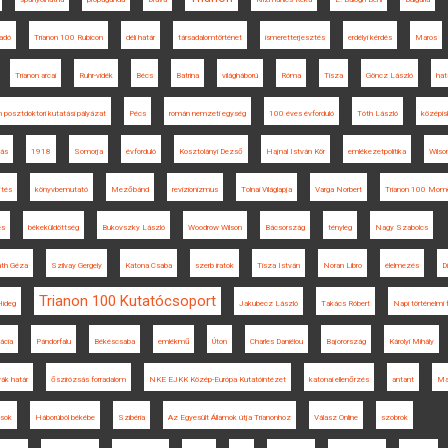
iadó
Trianon 100 Rubicon
déli határ
társadalomtörténet
ismeretterjesztés
erdélyi kérdés
Maros
Trianon arcai
Ruhr-vidék
Bécs
Batrina
világháború
Róma
Tisza
Göncz László
hat
 posztdoktori kutatási pályázat
Pécs
román nemzeti egység
100 éves évforduló
Tóth László
középis
ás
1918
Somorja
évforduló
Kosztolányi Dezső
Hajnal István Kör
emlékezetpolitika
Wilso
ítés
könyvbemutató
Mezőbánd
revizionizmus
Tolnai Világlapja
Varga Norbert
Trianon 100 Mom
es
békeküldöttség
Bukovszky László
Woodrow Wilson
Bácsország
tényleg
Nagy Szabolcs
th Géza
Szilvay Gergely
Katona Csaba
szerb iratok
Tisza István
Noran Libro
élelmezés
D
Trianon 100 Kutatócsoport
ideg
Jakubecz László
Takács Róbert
Napi történelmi 
ácia
Pándorfalu
Békéscsaba
emlékmű
Úton
Charles Daniélou
Bajorország
Károlyi Mihály
ák határ
őszirózsás forradalom
NKE EJKK Közép-Európa Kutatóintézet
katonai ellenőrzés
antant
Ma
ások
Háborúból békébe
Szibéria
Az Egyesült Államok útja Trianonhoz
Válasz Online
szobrok