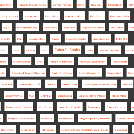
derlik Péter
Hungarian Historical Review
Zempléni-hegység
2018
New York
Millerand-levél
Batri
Szatmárnémeti
Roman Holec
Katona Kinga
Háborúból békébe
Fodor Ferenc
Kovács Ágnes Lilla
hvg.hu
történelmi mítoszok
Felsőmoécs
Bodó Barna
magyar-román háború
BBC History
vas
eszerződés
Zilah
december elseje
Bánság
katonai összeomlás
olasz diplomácia
ELTE BTK
Zahorán Csaba
us 15.
1939
Inforádió
1921
interjú
második világháború
Papp Ká
zonnali
Miroslav Michela
Svájc
Földrajzi Közlemények
Pozsonyi Magyar Intézet
Takács Róbert
határ
Csehszlovák Nemzeti Bizottság
Bánáti Köztársaság
Szovjet-Oroszország
Varga Norbert
Gomb
Müller Rolf
Szent-Ivány József
déli határ
Németország
szövetségközi antant-bizottság
Teleki Pál
antiszemitizmus
USA
Szombat
állampolgárság
Bukaresti Magyar Intézet
Melega Miklós
Magyar Népköztársaság
Jászi Oszkár
szimbolikus térfoglalás
Máramaros
Bukovszky László
p
k
Hungarian Studies Review
conference
irredentizmus
magyar külpolitikai gondolkodás
Szlovák Tanács
Dilema Veche
Mélyi József
Mikeszásza
II. Rákóczi Ferenc Kárpátaljai Magyar Főiskola
Bácsország