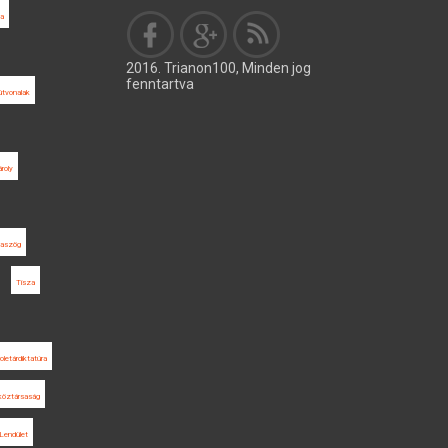
na
2016. Trianon100, Minden jog
fenntartva
útvonalak
roly
aszög
Tisza
roletárdiktatúra
köztársaság
Lendület