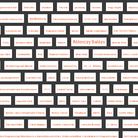
yar-román határ
török béke
statárium
Törcsvár
gazdaság
Slovenia
Nagy Gergely
Bajorors
konferencia
meretlen Katona Sírja
Párizsi békekonferencia
1918-1920
államfordulat
föderalizmus
koncepciós per
Szlovákia
Magyarosi Sándor
Brassó
Digitális Legendárium
ERC NEPOSTRANS
Ablonczy Balázs
24.hu
Woodrow Wilson
Burgenland
Rubicon
Bencsik Péter
Kolo
Egry Gábor
határkijelölés
Arad
Regional Statistics
Bihari Dániel
közvéleménykutatás
Göncz László
Amerikai Egyesült Államok
Erdélyi Múzeum
bolsevizmus
Ion. I.C. Brătianu
közélelmezés
nemzet
gazdaságtörténet
Ioan-Aurel Pop
háború
Lőcse
katonai ellenőrzés
Kolozsi Ádám
Kárpát-meden
ölcsészettudományi Kutatóközpont
1917
Sárándi Tamás
kérészállamok
1916
Habsburgok
blo
gyezmény
jugoszláv határ
Győri Róbert
Újléta
Vojtech Tuka
Szibéria
Erdélyi Krónika
emléké
Brenner János Hittudományi Főiskola
Révész Tamás
főreáliskola
Bártfa
Duna
Horthy Miklós
Rajcsányi Gellért
Tolnai Világlapja
Székely Hadosztály
csehszlovák iratok
II. Vilmos
Kossuth Rádi
nelmi Magyarország felbomlása és a trianoni békeszerződés. Emlékezetpolitikák Szlovákiában és Magyarországon
Dél-Szlovákia