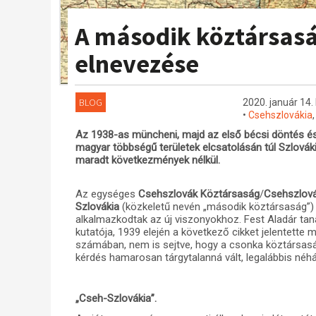
A második köztársas
elnevezése
BLOG
2020. január 14.
•
Csehszlovákia
Az 1938-as müncheni, majd az első bécsi döntés é
magyar többségű területek elcsatolásán túl Szlová
maradt következmények nélkül.
Az egységes
Csehszlovák Köztársaság
/
Csehszlová
Szlovákia
(közkeletű nevén „második köztársaság”) l
alkalmazkodtak az új viszonyokhoz. Fest Aladár tan
kutatója, 1939 elején a következő cikket jelentett
számában, nem is sejtve, hogy a csonka köztársasá
kérdés hamarosan tárgytalanná vált, legalábbis néhá
„Cseh-Szlovákia”.