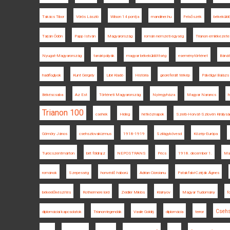
Takács Tibor
Vörös László
Wilson 14 pontja
mandiner.hu
Felsőszék
békeküld
Tarján Ödön
Papp István
Magyarország
román nemzeti egység
Trianon emlékezete
Nyugat-Magyarország
tanári pályák
magyar békeküldöttség
eseménytörténet
Bánát
hadifoglyok
Kunt Gergely
Libri Kiadó
História
georeferált térkép
Pálvölgyi Balázs
Békéscsaba
Az Est
Történeti Magyarország
Nyíregyháza
Magyar Narancs
h
Trianon 100
csehek
Hideg
hétköznapok
Szerb-Horvát-Szlovén Királysá
Gömöry János
csehszlovakizmus
1918-1919
Szilágykövesd
Közép-Európa
Turócszentmárton
brit földrajz
NEPOSTRANS
Pécs
1918. december 1.
Mag
románok
Szepesség
honvédő háború
Adrian Cioroianu
Patakfalvi-Czirják Ágnes
békeelőkészítés
Rothermere lord
Zeidler Miklós
Kisinyov
Magyar Tudomány
f
Csehs
diplomáciai kapcsolatok
Trianon-legendák
Vasile Goldiș
diplomácia
terror