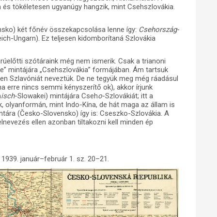
 és tökéletesen ugyanúgy hangzik, mint Csehszlovákia.
ensko) két főnév összekapcsolása lenne így:
Csehország-
ich-Ungarn). Ez teljesen kidomborítaná Szlovákia
orúelőtti szótáraink még nem ismerik. Csak a trianoni
ie” mintájára „Csehszlovákia” formájában. Ám tartsuk
en Szlavóniát neveztük. De ne tegyük meg még ráadásul
a erre nincs semmi kényszerítő ok), akkor írjunk
h
isch
-Slowakei) mintájára Cseh
o
-Szlovákiát; itt a
, olyanformán, mint Indo-Kína, de hát maga az állam is
ntára (Česko-Slovensko) így is: Cseszko-Szlovákia. A
lnevezés ellen azonban tiltakozni kell minden ép
 1939. január–február 1. sz. 20–21.