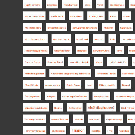
Károlyi-kormány
integráció
Nagyhalmágy
kritika
Varsó
Országgyűlés
Csun
Wintermantel Péter
konfliktusok
Karánsebes
L. Balogh Béni
Kassa
Fiume
Mészáros Flóra
ismeretterjesztés
párhuzamos történelem
München
határtervek
World Science Forum
kisebbségi jogok
Mezőbánd
recenzió
Ipoly
trianoni bék
Román-magyar háború
tanulmánykötet
emigráció
könyvbemutató
Róma
márci
Csenger Ferenc
Segyevy Dániel
szociáldemokraták
Könyv
első bécsi döntés
a
Meritum Egyesület
A történelmi Magyarország felbomlása
Ismeretlen Trianon
cseh-román 
Márai Sándor
nemzetépítés
Csinta Samu
Lenin
többes identitás
Nógrád
fosztogatások
refugees
kortárs képzőművészet
külkapcsolatok
Slovenska Krajina
első világháború
külpolitikai gondolkodás
Ukrajna
Szászváros
Bárdi Nándor
hadseregszervezés
békekonferencia
Poznan
Gali Máté
Népszövetség
ma7.s
Trianon
Háromegy Királyság
középiskolák
mobilitás
HVG
workshop