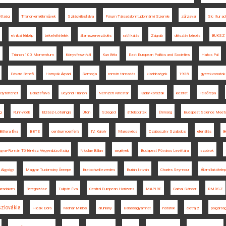
öttség
Trianon-emlékművek
Szilágyillésfalva
Fórum Társadalomtudományi Szemle
zűrzavar
Sic Itur ad
etnikai térkép
békefeltételek
államszerveződés
ratifikálás
Zágráb
délszláv kérdés
BUKSZ
Trianon 100 Momentum
Könyvfesztivál
Kun Béla
East European Politics and Societies
Hatos Pál
Edvard Beneš
Hornyák Árpád
Somorja
román támadás
kisebbségek
1938
gyerekvonatok
elytörténet
Balázsfalva
Beyond Trianon
Nemzeti Kincstár
Kádár-korszak
kézirat
Felsőrépa
g
Ruhr-vidék
Elzász-Lotaringia
Úton
Szeged
áttelepültek
Éhínség
Budapest Science Meet
Bittera Éva
BBTE
centrum-periféria
IV. Károly
Marosvécs
Czáboczky Szabolcs
ellenállás
B
yar-Román Történész Vegyesbizottság
Nicolae Bălan
segélyek
Budapest Főváros Levéltára
szobrok
Algyógy
Magyar Tudomány Ünnepe
Kratochwill ezredes
Burián István
Charles Seymour
Állami lakótelep
orradalom
Beregszász
Tulipán Éva
Central European Horizons
MAPIRE
Garbai Sándor
RMDSZ
zlovákia
Hicsik Dóra
Molnár Miklós
áruhiány
Balassagyarmat
határok
életrajz
polgársá