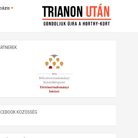
bázis
művek (feltöltés alatt)
kültek
ARTNEREK
ACEBOOK KÖZÖSSÉG