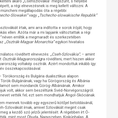
kelteni akaró „Csehszlovákia” megszűnt, s helyébe
épett, a régi elnevezésnek is meg kellett változni. A
 a müncheni megállapodás óta a régebbi
hecho-Slowakei”
vagy
„Tschecho-slowakische Republik”
zlovákiát írtak, ami arra indította e sorok íróját, hogy
kás ellen. Azóta már a mi lapjaink változtattak a régi
”
néven említik a megmaradt és szerkezetében
 az
„Osztrák-Magyar Monarchia”
egykori hivatalos
latos rövidített elnevezés:
„Cseh-Szlovákia”
; – amint
át
Osztrák-Magyarország
ra rövidíteni, mert hiszen akkor
gyarország voltakép osztrák. Azért mondottuk inkább így:
név összekapcsolásával.
 Törökország és Bulgária dualisztikus alapon
k Török-Bulgáriának; vagy ha Görögország és Albánia
ős államot sem mondanók Görög-Albániának. Amikor
uk volt, akkor sem beszéltünk Svéd-Norvégországról.
 nevet vették fel; ezt sem mondhatjuk Angol-Skóciának.
em mennek tovább egy egyszerű kötőjel betoldásánál,
h-Szlovákiát írnak, amivel Szlovákiát megint csak
eg a kezdő szó jelzői jelentését. A régebben írt Ó-
tték, mint most Óbuda, Nagyszeben, Kiskúnhalas. A