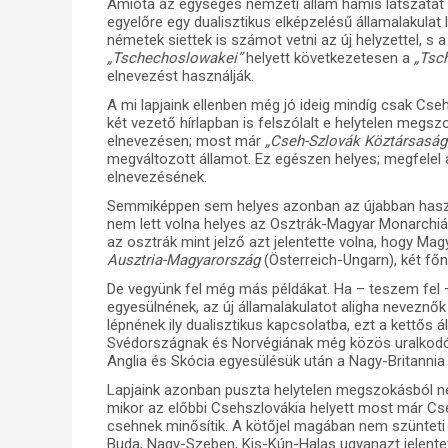
Amióta az egységes nemzeti állam hamis látszatát 
egyelőre egy dualisztikus elképzelésű államalakulat l
németek siettek is számot vetni az új helyzettel, s
„Tschechoslowakei”
helyett következetesen a
„Tsc
elnevezést használják.
A mi lapjaink ellenben még jó ideig mindíg csak Csehs
két vezető hírlapban is felszólalt e helytelen megszo
elnevezésen; most már
„Cseh-Szlovák Köztársaság
megváltozott államot. Ez egészen helyes; megfelel
elnevezésének.
Semmiképpen sem helyes azonban az újabban haszná
nem lett volna helyes az Osztrák-Magyar Monarchi
az osztrák mint jelző azt jelentette volna, hogy Ma
Ausztria-Magyarország
(Österreich-Ungarn), két fő
De vegyünk fel még más példákat. Ha – teszem fel –
egyesülnének, az új államalakulatot aligha neveznő
lépnének ily dualisztikus kapcsolatba, ezt a kett
Svédországnak és Norvégiának még közös uralkodój
Anglia és Skócia egyesülésük után a Nagy-Britannia
Lapjaink azonban puszta helytelen megszokásból n
mikor az előbbi Csehszlovákia helyett most már Cse
csehnek minősítik. A kötőjel magában nem szünteti m
Buda, Nagy-Szeben, Kis-Kún-Halas ugyanazt jelente