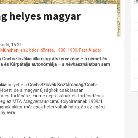
E
ág helyes magyar
 kedd, 16:21
,
München
,
első bécsi döntés
,
1938
,
1939
,
Fest Aladár
s Csehszlovákia államjogi átszervezése – a német és
kia és Kárpátalja autonómiája – a névhasználatban sem
kia
helyébe a
Cseh-Szlovák Köztársaság
/
Cseh-
épett, de a magyar újságírók csak lassan
ár és történész, Fiume néprajzának és történetének
e meg az MTA
Magyarosan
című folyóiratának 1939/1.
gnak akkor már csak hetei voltak hátra, és az egész
ny évre.