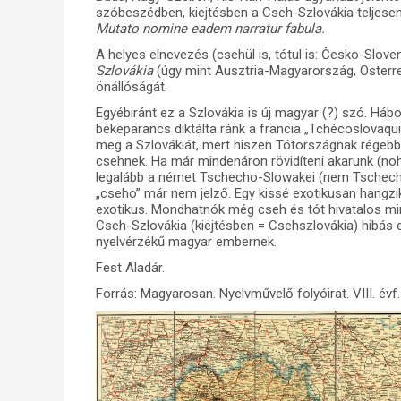
szóbeszédben, kiejtésben a Cseh-Szlovákia teljesen
Mutato nomine eadem narratur fabula.
A helyes elnevezés (csehül is, tótul is: Česko-Slov
Szlovákia
(úgy mint Ausztria-Magyarország, Österre
önállóságát.
Egyébiránt ez a Szlovákia is új magyar (?) szó. Háb
békeparancs diktálta ránk a francia „Tchécoslovaqu
meg a Szlovákiát, mert hiszen Tótországnak régebb
csehnek. Ha már mindenáron rövidíteni akarunk (noh
legalább a német Tschecho-Slowakei (nem Tschec
„cseho” már nem jelző. Egy kissé exotikusan hangzik
exotikus. Mondhatnók még cseh és tót hivatalos mi
Cseh-Szlovákia (kiejtésben = Csehszlovákia) hibás e
nyelvérzékű magyar embernek.
Fest Aladár.
Forrás: Magyarosan. Nyelvművelő folyóirat. VIII. évf.