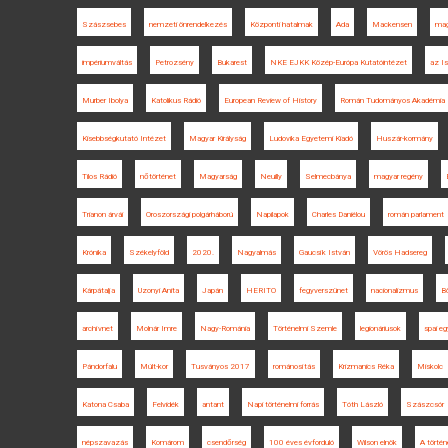
Szászsebes
nemzeti önrendelkezés
Központi hatalmak
Ada
Mackensen
mag
impériumváltás
Petrozsény
Bukarest
NKE EJKK Közép-Európa Kutatóintézet
az Is
Murber Ibolya
Katolikus Rádió
European Review of History
Román Tudományos Akadémia
Kisebbségkutató Intézet
Magyar Királyság
Ludovika Egyetemi Kiadó
Huszár-kormány
Tilos Rádió
nőtörténet
Magyarság
Neuilly
Selmecbánya
magyar regény
Trianon árvái
Oroszországi polgárháború
Napilapok
Charles Daniélou
román parlament
Krónika
Székelyföld
2020.
Nagyalmás
Gaucsík István
Vörös Hadsereg
Kárpátalja
Uzonyi Anita
Japán
HERITO
fegyverszünet
nacionalizmus
B
archívnet
Molnár Imre
Nagy-Románia
Történelmi Szemle
legionáriusok
spai e
Pándorfalu
Múlt-kor
Tusványos 2017
románosítás
Krizmanics Réka
Miskolc
Katona Csaba
Felvidék
antant
Napi történelmi forrás
Tóth László
Szászcsór
népszavazás
Komárom
csendőrség
100 éves évforduló
Wilson elnök
A törté