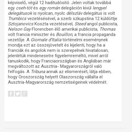
képviselő, végül 12 haditudósitó. Jelen voltak továbbá
egy
cseh-tót
és
egy román
delegáción kivül
lengyel
delegátusok
is nyolcan, nyolc
délszláv
delegátus is volt
Trumbics
vezetésésével, a szerb szkupstina 12 küldöttje
Sztojanovics
Koszta vezetésével,
Steed
angol publicista,
Nelson Gay
Florencben élő amerikai publicista,
Thomas
volt francia miniszter és
Bouillon
, a francia propaganda
vezetője. A
Giornale d’Italia
történelmi eseménynek
mondja ezt az összejövetelt és kijelenti, hogy ha a
franciák és angolok nem is szerepelnek hivatalosan,
jelenlétük mindenesetre figyelemreméltó, mivel arról
tanuskodik, hogy Franciaországban és Angliában már
megváltozott az Ausztria- Magyarországról való
felfogás. A
Tribuna
annak az elismerését, látja ebben,
hogy Oroszország helyett Olaszország vállalta el
Ausztria-Magyarország nemzetiségeinek védelmét.