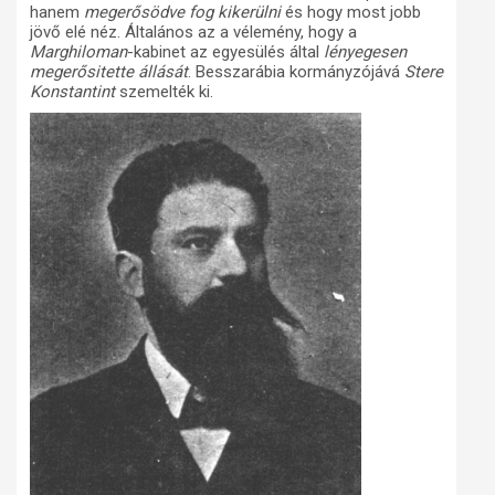
hanem
megerősödve fog kikerülni
és hogy most jobb
jövő elé néz. Általános az a vélemény, hogy a
Marghiloman
-kabinet az egyesülés által
lényegesen
megerősitette állását
. Besszarábia kormányzójává
Stere
Konstantint
szemelték ki.