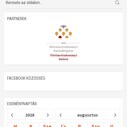
PARTNEREK
FACEBOOK KÖZÖSSÉG
ESEMÉNYNAPTÁR
2026
augusztus
H
K
Sze
Cs
P
Szo
V