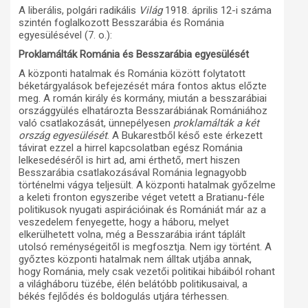
A liberális, polgári radikális
Világ
1918. április 12-i száma
szintén foglalkozott Besszarábia és Románia
egyesülésével (7. o.):
Proklamálták Románia és Besszarábia egyesülését
A központi hatalmak és Románia között folytatott
béketárgyalások befejezését mára fontos aktus előzte
meg. A román király és kormány, miután a besszarábiai
országgyülés elhatározta Besszarábiának Romániához
való csatlakozását, ünnepélyesen
proklamálták a két
ország egyesülését
. A Bukarestből késő este érkezett
távirat ezzel a hirrel kapcsolatban egész Románia
lelkesedéséről is hirt ad, ami érthető, mert hiszen
Besszarábia csatlakozásával Románia legnagyobb
történelmi vágya teljesült. A központi hatalmak győzelme
a keleti fronton egyszeribe véget vetett a Bratianu-féle
politikusok nyugati aspirációinak és Romániát már az a
veszedelem fenyegette, hogy a háboru, melyet
elkerülhetett volna, még a Besszarábia iránt táplált
utolsó reménységeitől is megfosztja. Nem igy történt. A
győztes központi hatalmak nem álltak utjába annak,
hogy Románia, mely csak vezetői politikai hibáiból rohant
a világháboru tüzébe, élén belátóbb politikusaival, a
békés fejlődés és boldogulás utjára térhessen.