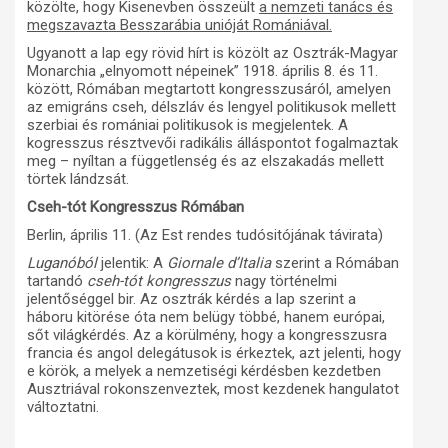
közölte, hogy Kisenevben összeült
a nemzeti tanács és
megszavazta Besszarábia unióját Romániával.
Ugyanott a lap egy rövid hírt is közölt az Osztrák-Magyar
Monarchia „elnyomott népeinek” 1918. április 8. és 11.
között, Rómában megtartott kongresszusáról, amelyen
az emigráns cseh, délszláv és lengyel politikusok mellett
szerbiai és romániai politikusok is megjelentek. A
kogresszus résztvevői radikális álláspontot fogalmaztak
meg – nyíltan a függetlenség és az elszakadás mellett
törtek lándzsát.
Cseh-tót Kongresszus Rómában
Berlin, április 11. (Az Est rendes tudósitójának távirata)
Luganóból
jelentik: A
Giornale d’Italia
szerint a Rómában
tartandó
cseh-tót kongresszus
nagy történelmi
jelentőséggel bir. Az osztrák kérdés a lap szerint a
háboru kitörése óta nem belügy többé, hanem európai,
sőt világkérdés. Az a körülmény, hogy a kongresszusra
francia és angol delegátusok is érkeztek, azt jelenti, hogy
e körök, a melyek a nemzetiségi kérdésben kezdetben
Ausztriával rokonszenveztek, most kezdenek hangulatot
változtatni.