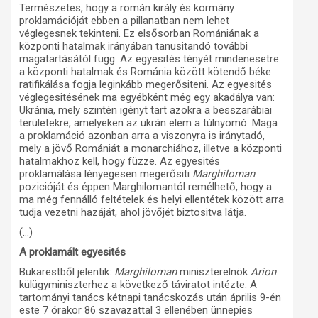
Természetes, hogy a román király és kormány
proklamációját ebben a pillanatban nem lehet
véglegesnek tekinteni. Ez elsősorban Romániának a
központi hatalmak irányában tanusitandó további
magatartásától függ. Az egyesités tényét mindenesetre
a központi hatalmak és Románia között kötendő béke
ratifikálása fogja leginkább megerősiteni. Az egyesités
véglegesitésének ma egyébként még egy akadálya van:
Ukránia, mely szintén igényt tart azokra a besszarábiai
területekre, amelyeken az ukrán elem a túlnyomó. Maga
a proklamáció azonban arra a viszonyra is iránytadó,
mely a jövő Romániát a monarchiához, illetve a központi
hatalmakhoz kell, hogy füzze. Az egyesités
proklamálása lényegesen megerősiti
Marghiloman
pozicióját és éppen Marghilomantól remélhető, hogy a
ma még fennálló feltételek és helyi ellentétek között arra
tudja vezetni hazáját, ahol jövőjét biztositva látja.
(…)
A proklamált egyesités
Bukarestből jelentik:
Marghiloman
miniszterelnök
Arion
külügyminiszterhez a következő táviratot intézte: A
tartományi tanács kétnapi tanácskozás után április 9-én
este 7 órakor 86 szavazattal 3 ellenében ünnepies