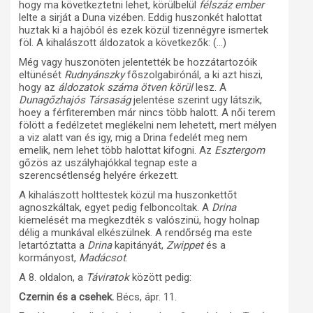
hogy ma következtetni lehet, körülbelül
félszáz ember
lelte a sirját a Duna vizében. Eddig huszonkét halottat
huztak ki a hajóból és ezek közül tizennégyre ismertek
föl. A kihalászott áldozatok a következők: (…)
Még vagy huszonöten jelentették be hozzátartozóik
eltünését
Rudnyánszky
főszolgabirónál, a ki azt hiszi,
hogy az
áldozatok száma ötven körül
lesz. A
Dunagőzhajós Társaság
jelentése szerint ugy látszik,
hoey a férfiteremben már nincs több halott. A női terem
fölött a fedélzetet meglékelni nem lehetett, mert mélyen
a viz alatt van és igy, mig a Drina fedelét meg nem
emelik, nem lehet több halottat kifogni. Az
Esztergom
gőzös az uszályhajókkal tegnap este a
szerencsétlenség helyére érkezett.
A kihalászott holttestek közül ma huszonkettőt
agnoszkáltak, egyet pedig felboncoltak. A
Drina
kiemelését ma megkezdték s valószinü, hogy holnap
délig a munkával elkészülnek. A rendőrség ma este
letartóztatta a
Drina
kapitányát,
Zwippet
és a
kormányost,
Madácsot
.
A 8. oldalon, a
Táviratok
között pedig:
Czernin és a csehek.
Bécs, ápr. 11.