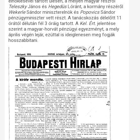
elnöklésével tartott ülésén, a melyen magyar részről
Teleszky
János és
Hegedüs
Lóránt, a kormány részéről
Wekerle
Sándor miniszterelnök és
Popovics
Sándor
pénzügyminiszter vett részt. A tanácskozás délelőtt 11
órától délután fél 3 óráig tartott. A
Kel.
Ért.
jelentése
szerint a magyar-horvát pénzügyi egyezményt, a mely
április végén lejár, ezúttal is ideiglenesen meg fogják
hosszabbitani.