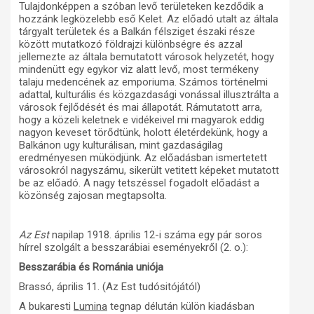
Tulajdonképpen a szóban levő területeken kezdődik a
hozzánk legközelebb eső Kelet. Az előadó utalt az általa
tárgyalt területek és a Balkán félsziget északi része
között mutatkozó földrajzi különbségre és azzal
jellemezte az általa bemutatott városok helyzetét, hogy
mindenütt egy egykor viz alatt levő, most termékeny
talaju medencének az emporiuma. Számos történelmi
adattal, kulturális és közgazdasági vonással illusztrálta a
városok fejlődését és mai állapotát. Rámutatott arra,
hogy a közeli keletnek e vidékeivel mi magyarok eddig
nagyon keveset törődtünk, holott életérdekünk, hogy a
Balkánon ugy kulturálisan, mint gazdaságilag
eredményesen müködjünk. Az előadásban ismertetett
városokról nagyszámu, sikerült vetitett képeket mutatott
be az előadó. A nagy tetszéssel fogadolt előadást a
közönség zajosan megtapsolta.
Az Est
napilap 1918. április 12-i száma egy pár soros
hírrel szolgált a besszarábiai eseményekről (2. o.):
Besszarábia és Románia uniója
Brassó, április 11. (Az Est tudósitójától)
A bukaresti
Lumina
tegnap délután külön kiadásban