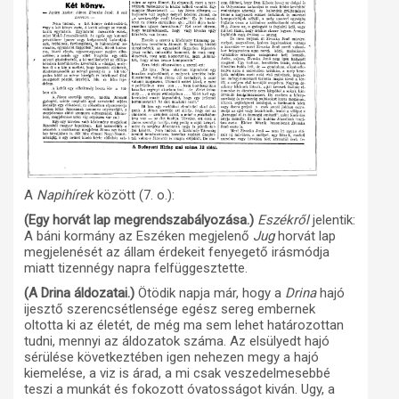
A
Napihírek
között (7. o.):
(Egy horvát lap megrendszabályozása.)
Eszékről
jelentik:
A báni kormány az Eszéken megjelenő
Jug
horvát lap
megjelenését az állam érdekeit fenyegető irásmódja
miatt tizennégy napra felfüggesztette.
(A Drina áldozatai.)
Ötödik napja már, hogy a
Drina
hajó
ijesztő szerencsétlensége egész sereg embernek
oltotta ki az életét, de még ma sem lehet határozottan
tudni, mennyi az áldozatok száma. Az elsülyedt hajó
sérülése következtében igen nehezen megy a hajó
kiemelése, a viz is árad, a mi csak veszedelmesebbé
teszi a munkát és fokozott óvatosságot kiván. Ugy, a