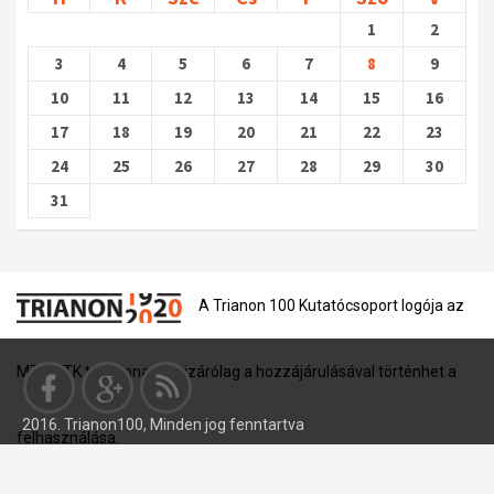
1
2
3
4
5
6
7
8
9
10
11
12
13
14
15
16
17
18
19
20
21
22
23
24
25
26
27
28
29
30
31
A Trianon 100 Kutatócsoport logója az
MTA BTK tulajdona, és kizárólag a hozzájárulásával történhet a
2016. Trianon100, Minden jog fenntartva
felhasználása.