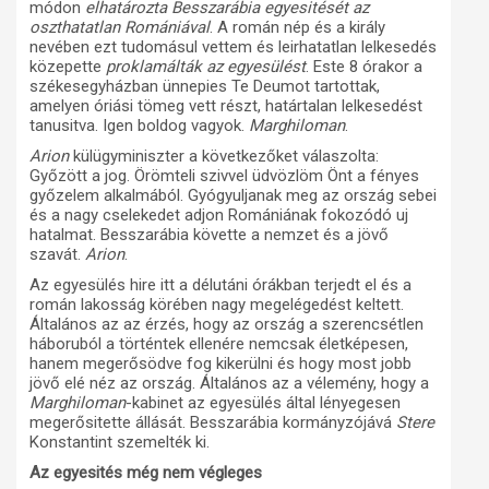
módon
elhatározta Besszarábia egyesitését az
oszthatatlan Romániával
. A román nép és a király
nevében ezt tudomásul vettem és leirhatatlan lelkesedés
közepette
proklamálták az egyesülést
. Este 8 órakor a
székesegyházban ünnepies Te Deumot tartottak,
amelyen óriási tömeg vett részt, határtalan lelkesedést
tanusitva. Igen boldog vagyok.
Marghiloman
.
Arion
külügyminiszter a következőket válaszolta:
Győzött a jog. Örömteli szivvel üdvözlöm Önt a fényes
győzelem alkalmából. Gyógyuljanak meg az ország sebei
és a nagy cselekedet adjon Romániának fokozódó uj
hatalmat. Besszarábia követte a nemzet és a jövő
szavát.
Arion
.
Az egyesülés hire itt a délutáni órákban terjedt el és a
román lakosság körében nagy megelégedést keltett.
Általános az az érzés, hogy az ország a szerencsétlen
háboruból a történtek ellenére nemcsak életképesen,
hanem megerősödve fog kikerülni és hogy most jobb
jövő elé néz az ország. Általános az a vélemény, hogy a
Marghiloman
-kabinet az egyesülés által lényegesen
megerősitette állását. Besszarábia kormányzójává
Stere
Konstantint szemelték ki.
Az egyesités még nem végleges