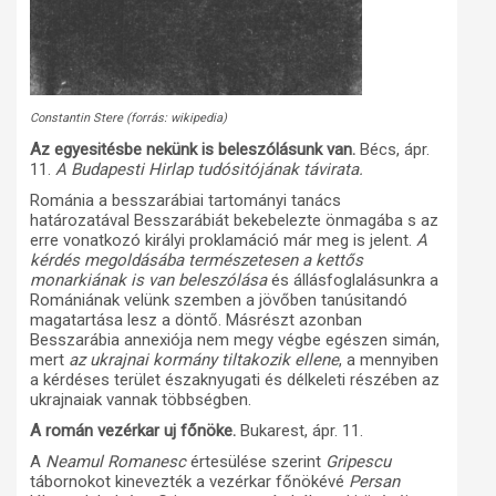
Constantin Stere (forrás: wikipedia)
Az egyesitésbe nekünk is beleszólásunk van.
Bécs, ápr.
11.
A Budapesti Hirlap tudósitójának távirata.
Románia a besszarábiai tartományi tanács
határozatával Besszarábiát bekebelezte önmagába s az
erre vonatkozó királyi proklamáció már meg is jelent.
A
kérdés megoldásába természetesen a kettős
monarkiának is van beleszólása
és állásfoglalásunkra a
Romániának velünk szemben a jövőben tanúsitandó
magatartása lesz a döntő. Másrészt azonban
Besszarábia annexiója nem megy végbe egészen simán,
mert
az ukrajnai kormány tiltakozik ellene
, a mennyiben
a kérdéses terület északnyugati és délkeleti részében az
ukrajnaiak vannak többségben.
A román vezérkar uj főnöke.
Bukarest, ápr. 11.
A
Neamul Romanesc
értesülése szerint
Gripescu
tábornokot kinevezték a vezérkar főnökévé
Persan