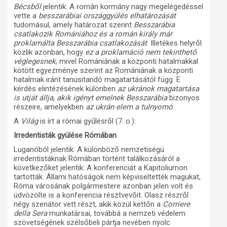
Bécsből
jelentik: A román kormány nagy megelégedéssel
vette a
besszarábiai országgyülés elhatározását
tudomásul, amely határozat szerint
Besszarábia
csatlakozik Romániához és a román király már
proklamálta Besszarábia csatlakozását
. Illetékes helyről
közlik azonban, hogy
ez a proklamáció nem tekinthető
véglegesnek
, mivel Romániának a központi hatalmakkal
kötött egyezménye szerint az Romániának a központi
hatalmak iránt tanusitandó magatartásától függ. E
kérdés elintézésének különben
az ukránok magatartása
is utját állja, akik igényt emelnek Besszarábia
bizonyos
részeire, amelyekben
az ukrán elem a tulnyomó
.
A
Világ
is írt a római gyűlésről (7. o.):
Irredentisták gyülése Rómában
Luganóból jelentik: A különböző nemzetiségü
irredentistáknak Rómában történt találkozásáról a
következőket jelentik: A konferenciát a Kapitoliumon
tartották. Állami hatóságok nem képviseltették magukat,
Róma városának polgármestere azonban jelen volt és
üdvözölte is a konferencia résztvevőit. Olasz részről
négy szenátor vett részt, akik közül kettőn a
Corriere
della Sera
munkatársai, továbbá a nemzeti védelem
szövetségének szélsőbeli pártja nevében nyolc