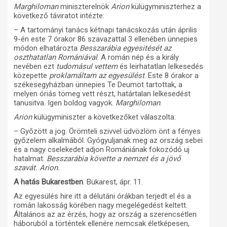
Marghiloman
miniszterelnök
Arion
külügyminiszterhez a
következő táviratot intézte:
– A tartományi tanács kétnapi tanácskozás után április
9-én este 7 órakor 86 szavazattal 3 ellenében ünnepies
módon elhatározta
Besszarábia egyesitését az
oszthatatlan Romániával
. A román nép és a király
nevében ezt
tudomásul vettem
és leirhatatlan lelkesedés
közepette
proklamáltam az egyesülést
. Este 8 órakor a
székesegyházban ünnepies Te Deumot tartottak, a
melyen óriás tömeg vett részt, határtalan lelkesedést
tanusitva. Igen boldog vagyok.
Marghiloman
.
Arion
külügyminiszter a következőket válaszolta:
– Győzött a jog. Örömteli szivvel üdvözlöm önt a fényes
győzelem alkalmából. Gyógyuljanak meg az ország sebei
és a nagy cselekedet adjon Romániának fokozódó uj
hatalmat.
Besszarábia követte a nemzet és a jövő
szavát. Arion.
A hatás Bukarestben
. Bukarest, ápr. 11.
Az egyesülés hire itt a délutáni órákban terjedt el és a
román lakosság körében nagy megelégedést keltett.
Általános az az érzés, hogy az ország a szerencsétlen
háboruból a történtek ellenére nemcsak életképesen,