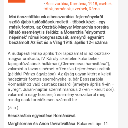
•
Besszarábia
,
Románia
,
1918
,
csehek
,
Műhelymunkák
tótok
,
románok
,
szerbek
,
Róma
Mai összeállításunk a besszarábiai fejleményekről
szóló újabb tudósítások mellett - többek közt - egy
másik fontos, az Osztrák-Magyar Monarchia sorsára
kiható eseményt is felidéz: a Monarchia "elnyomott
népeinek" római kongresszusát, amelyről egyaránt
beszámolt Az Est és a Világ 1918. április 12-i száma.
A Budapesti Hírlap április 12-i lapszámát is az osztrák-
magyar uralkodó, IV. Károly sikertelen különbéke-
tapogatózásának hullámai („Clemenceau hamisítása”),
valamint a tavaszi német offenzíva fejleményei uralták
(például Párizs ágyúzása). Az újság ugyan kitért a keleti
hadszíntér fontos eseményeire is, bár Besszarábia
Romániához való csatlakozásáról (amelyre április 9-én –
a „régi”, Julián-naptár szerint március 27-én – került sor),
valamint a nagy horderejű esemény vonzatairól még
mindig csak töredékesen számolt be:
(5. o.)
Besszarábia egyesitése Romániával.
Marghiloman és Arion táviratváltása
. Bukarest, ápr. 11.