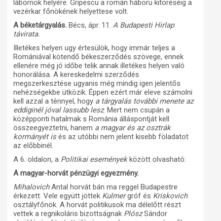
lábornok helyére. Gripescu a román háboru kitöréséig a
vezérkar főnökének helyettese volt.
A béketárgyalás.
Bécs, ápr. 11.
A Budapesti Hirlap
távirata.
Illetékes helyen ugy értesülök, hogy immár teljes a
Romániával kötendő békeszerződés szövege, ennek
ellenére még jó időbe telik annak illetékes helyen való
honorálása. A kereskedelmi szerződés
megszerkesztése ugyanis még mindig igen jelentős
nehézségekbe ütközik. Éppen ezért már eleve számolni
kell azzal a ténnyel, hogy
a tárgyalás további menete az
eddiginél jóval lassubb lesz
. Mert nem csupán a
középponti hatalmak s Románia álláspontját kell
összeegyeztetni, hanem
a magyar és az osztrák
kormányét is
és az utóbbi nem jelent kisebb föladatot
az előbbinél.
A 6. oldalon, a
Politikai események
között olvasható:
A magyar-horvát pénzügyi egyezmény.
Mihalovich
Antal horvát bán ma reggel Budapestre
érkezett. Vele együtt jöttek
Kulmer
gróf és
Kriskovich
osztályfőnök. A horvát politikusok ma délelőtt részt
vettek a regnikoláris bizottságnak
Plósz
Sándor