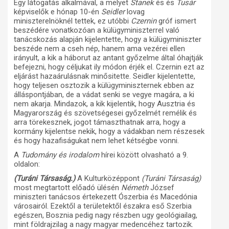
Egy látogatás alkalmával, a melyet
Stanek
és és
Tusár
képviselők e hónap 10-én
Seidler
lovag
miniszterelnöknél tettek, ez utóbbi
Czernin
gróf ismert
beszédére vonatkozóan a külügyminiszterrel való
tanácskozás alapján kijelentette, hogy a külügyminiszter
beszéde nem a cseh nép, hanem ama vezérei ellen
irányult, a kik a háborut az antant győzelme által óhajtják
befejezni, hogy céljukat ily módon érjék el. Czernin ezt az
eljárást hazaárulásnak minősitette. Seidler kijelentette,
hogy teljesen osztozik a külügyminiszternek ebben az
álláspontjában, de a vádat senki se vegye magára, a ki
nem akarja. Mindazok, a kik kijelentik, hogy Ausztria és
Magyarország és szövetségesei győzelmét remélik és
arra törekesznek, jogot támaszthatnak arra, hogy a
kormány kijelentse nekik, hogy a vádakban nem részesek
és hogy hazafiságukat nem lehet kétségbe vonni.
A
Tudomány és irodalom
hírei között olvasható a 9.
oldalon:
(Turáni Társaság.)
A Kulturközéppont
(Turáni Társaság)
most megtartott előadó ülésén
Németh
József
miniszteri tanácsos értekezett Ószerbia és Macedónia
városairól. Ezektől a területektől északra eső Szerbia
egészen, Bosznia pedig nagy részben ugy geológiailag,
mint földrajzilag a nagy magyar medencéhez tartozik.