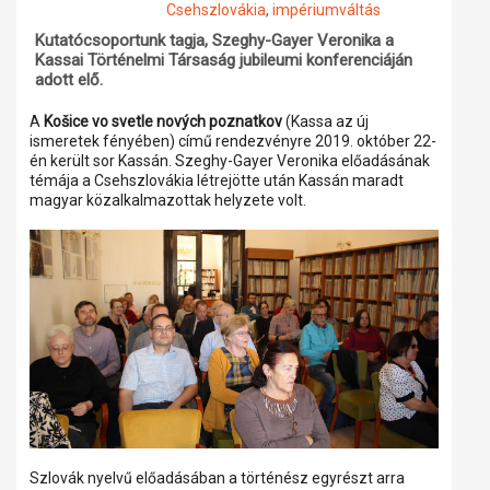
Csehszlovákia
,
impériumváltás
Műhelymunkák
Kutatócsoportunk tagja, Szeghy-Gayer Veronika a
Kassai Történelmi Társaság jubileumi konferenciáján
adott elő.
A
Košice vo svetle nových poznatkov
(Kassa az új
ismeretek fényében) című rendezvényre 2019. október 22-
én került sor Kassán. Szeghy-Gayer Veronika előadásának
témája a Csehszlovákia létrejötte után Kassán maradt
magyar közalkalmazottak helyzete volt.
Szlovák nyelvű előadásában a történész egyrészt arra