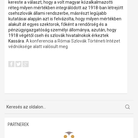
kereste a választ, hogy
a volt magyar közalkalmazotti
réteg milyen mértékben integrálódott az 1918-ban létrejött
csehszlovák állami rendszerbe, másrészt legújabb
kutatásai alapján azt is felvázolta, hogy milyen mértékben
alakult át egyes szektorok, főként a rendőrség és a
pénzügyigazgatóság személyi állománya, azután, hogy
1918 végétől cseh és szlovák hivatalnokok érkeztek
Kassára.
A konferencia a Római Szlovák Történeti Intézet
védnöksége alatt valósult meg.
PARTNEREK