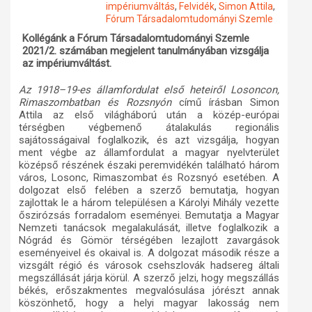
impériumváltás
,
Felvidék
,
Simon Attila
,
Fórum Társadalomtudományi Szemle
Műhelymunkák
Kollégánk a Fórum Társadalomtudományi Szemle
2021/2. számában megjelent tanulmányában vizsgálja
az impériumváltást.
Az 1918–19-es államfordulat első heteiről Losoncon,
Rimaszombatban és Rozsnyón
című írásban Simon
Attila az első világháború után a közép-európai
térségben végbemenő átalakulás regionális
sajátosságaival foglalkozik, és azt vizsgálja, hogyan
ment végbe az államfordulat a magyar nyelvterület
középső részének északi peremvidékén található három
város, Losonc, Rimaszombat és Rozsnyó esetében. A
dolgozat első felében a szerző bemutatja, hogyan
zajlottak le a három településen a Károlyi Mihály vezette
őszirózsás forradalom eseményei. Bemutatja a Magyar
Nemzeti tanácsok megalakulását, illetve foglalkozik a
Nógrád és Gömör térségében lezajlott zavargások
eseményeivel és okaival is. A dolgozat második része a
vizsgált régió és városok csehszlovák hadsereg általi
megszállását járja körül. A szerző jelzi, hogy megszállás
békés, erőszakmentes megvalósulása jórészt annak
köszönhető, hogy a helyi magyar lakosság nem