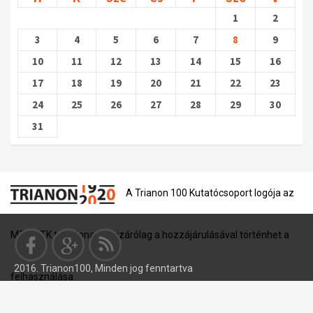
1
2
3
4
5
6
7
8
9
10
11
12
13
14
15
16
17
18
19
20
21
22
23
24
25
26
27
28
29
30
31
A Trianon 100 Kutatócsoport logója az
MTA BTK tulajdona, és kizárólag a hozzájárulásával történhet a
2016. Trianon100, Minden jog fenntartva
felhasználása.