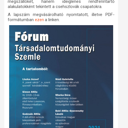
megszállókét, hanem ideiglenes rendfenntartó
alakulatokként tekintett a csehszlovák csapatokra.
A lapszám megvásárolható nyomtatott, illetve PDF-
formátumban
a linken.
ezen