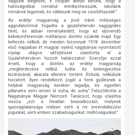
vagyunk elégedve, s csupán annyit kérünk, hogy a
hatóságokkal románul érintkezhessünk, iskoláink
románok legyenek, és vallásunk meg ne csorbíttassék.”
Az erdélyi magyarság a jövő iránti mélységes
aggodalommal fogadta a gyulafehérvári nagygyűlés
hírét, és abban reménykedett, hogy az eljövendő
békekonferencián méltányos döntés születik majd. Egy
keltezés nélküli, de minden bizonnyal 1918. december
első napjaiban írt magyar nyelvű nagybányai nyomtatott
röplap világos okfejtéssel utasította el a
Gyulafehérváron hozott határozatot. Szerzője azzal
érvelt, hogy a döntés az erdélyi magyarság
„megkérdezése nélkül, tudta és beleegyezése
kizárásával, akarata ellenére történt. Rólunk, nélkülünk
hozatott. Ilyen rendelkező jogát a fenti gyűlésnek a
helybeli magyarság kereken tagadja, és egyetlen
pillanatra sem ismeri el soha, de soha.” Felszólította a
Nagybányai Magyar Nemzeti Tanácsot, hogy utasítsa
vissza „ezt a hívatlan beavatkozást, melynek
igazságtalansága mélyen sérti a mi önrendelkezési
jogunkat, sérti emberi szabadságunkat, méltóságunkat.”