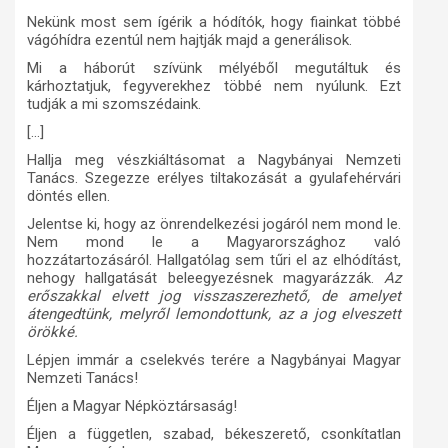
Nekünk most sem ígérik a hódítók, hogy fiainkat többé
vágóhídra ezentúl nem hajtják majd a generálisok.
Mi a háborút szívünk mélyéből megutáltuk és
kárhoztatjuk, fegyverekhez többé nem nyúlunk. Ezt
tudják a mi szomszédaink.
[…]
Hallja meg vészkiáltásomat a Nagybányai Nemzeti
Tanács. Szegezze erélyes tiltakozását a gyulafehérvári
döntés ellen.
Jelentse ki, hogy az önrendelkezési jogáról nem mond le.
Nem mond le a Magyarországhoz való
hozzátartozásáról. Hallgatólag sem tűri el az elhódítást,
nehogy hallgatását beleegyezésnek magyarázzák.
Az
erőszakkal elvett jog visszaszerezhető, de amelyet
átengedtünk, melyről lemondottunk, az a jog elveszett
örökké.
Lépjen immár a cselekvés terére a Nagybányai Magyar
Nemzeti Tanács!
Éljen a Magyar Népköztársaság!
Éljen a független, szabad, békeszerető, csonkítatlan