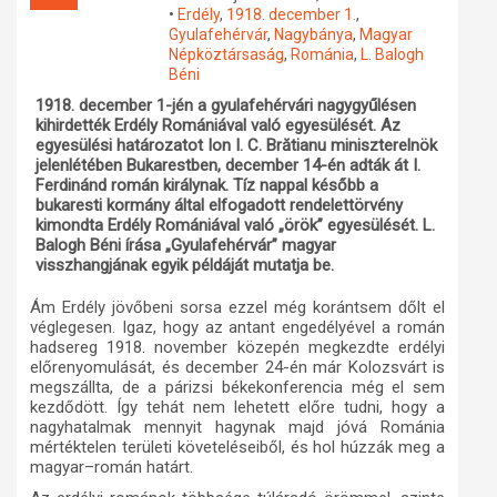
•
Erdély
,
1918. december 1.
,
Műhelymunkák
Gyulafehérvár
,
Nagybánya
,
Magyar
Népköztársaság
,
Románia
,
L. Balogh
Béni
1918. december 1-jén a gyulafehérvári nagygyűlésen
kihirdették Erdély Romániával való egyesülését. Az
egyesülési határozatot Ion I. C. Brătianu miniszterelnök
jelenlétében Bukarestben, december 14-én adták át I.
Ferdinánd román királynak. Tíz nappal később a
bukaresti kormány által elfogadott rendelettörvény
kimondta Erdély Romániával való „örök” egyesülését. L.
Balogh Béni írása „Gyulafehérvár” magyar
visszhangjának egyik példáját mutatja be.
Ám Erdély jövőbeni sorsa ezzel még korántsem dőlt el
véglegesen. Igaz, hogy az antant engedélyével a román
hadsereg 1918. november közepén megkezdte erdélyi
előrenyomulását, és december 24-én már Kolozsvárt is
megszállta, de a párizsi békekonferencia még el sem
kezdődött. Így tehát nem lehetett előre tudni, hogy a
nagyhatalmak mennyit hagynak majd jóvá Románia
mértéktelen területi követeléseiből, és hol húzzák meg a
magyar–román határt.