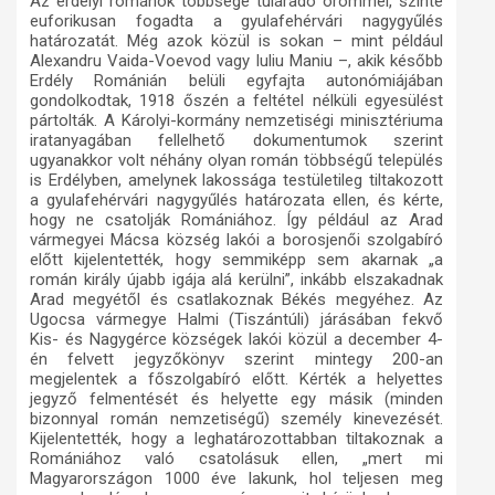
Az erdélyi románok többsége túláradó örömmel, szinte
euforikusan fogadta a gyulafehérvári nagygyűlés
határozatát. Még azok közül is sokan – mint például
Alexandru Vaida-Voevod vagy Iuliu Maniu –, akik később
Erdély Románián belüli egyfajta autonómiájában
gondolkodtak, 1918 őszén a feltétel nélküli egyesülést
pártolták. A Károlyi-kormány nemzetiségi minisztériuma
iratanyagában fellelhető dokumentumok szerint
ugyanakkor volt néhány olyan román többségű település
is Erdélyben, amelynek lakossága testületileg tiltakozott
a gyulafehérvári nagygyűlés határozata ellen, és kérte,
hogy ne csatolják Romániához. Így például az Arad
vármegyei Mácsa község lakói a borosjenői szolgabíró
előtt kijelentették, hogy semmiképp sem akarnak „a
román király újabb igája alá kerülni”, inkább elszakadnak
Arad megyétől és csatlakoznak Békés megyéhez. Az
Ugocsa vármegye Halmi (Tiszántúli) járásában fekvő
Kis- és Nagygérce községek lakói közül a december 4-
én felvett jegyzőkönyv szerint mintegy 200-an
megjelentek a főszolgabíró előtt. Kérték a helyettes
jegyző felmentését és helyette egy másik (minden
bizonnyal román nemzetiségű) személy kinevezését.
Kijelentették, hogy a leghatározottabban tiltakoznak a
Romániához való csatolásuk ellen, „mert mi
Magyarországon 1000 éve lakunk, hol teljesen meg