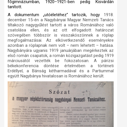
főgimnáziumban, 1920–1921-ben pedig Kisvárdán
tanított.
A dokumentum „utóéletéhez” tartozik, hogy
1918.
december 15-én a Nagybányai Magyar Nemzeti Tanács
tiltakozó nagygyűlést tartott a város Romániához való
csatolása ellen, és az ott elfogadott határozat
szövegében többször is visszaköszönnek a röplap
megfogalmazásai. Az elkövetkezendő eseményekre
azonban a röplapnak nem volt – nem lehetett – hatása.
Nagybányára ugyanis 1919 januárjában megérkeztek az
első román csapatok, a román közigazgatást pedig 1919
márciusától vezették be fokozatosan. A párizsi
békekonferencia döntése értelmében a történeti
Erdéllyel, a Bánság kétharmadával és a Partiummal
együtt Nagybánya hivatalosan is Romániához került.