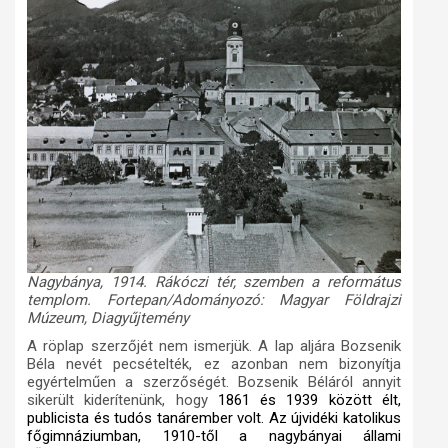
Nagybánya, 1914. Rákóczi tér, szemben a református
templom.
Fortepan/Adományozó: Magyar Földrajzi
Múzeum, Diagyűjtemény
A röplap szerzőjét nem ismerjük. A lap aljára Bozsenik
Béla nevét pecsételték, ez azonban nem bizonyítja
egyértelműen a szerzőségét. Bozsenik Béláról annyit
sikerült kiderítenünk, hogy
1861 és 1939 között élt,
publicista és tudós tanárember volt. Az újvidéki katolikus
főgim­náziumban, 1910-től a nagybányai állami