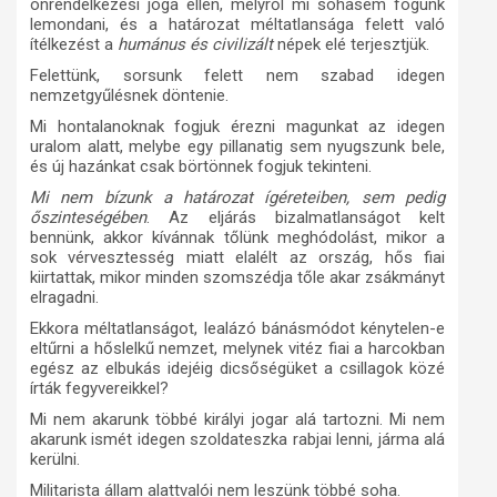
önrendelkezési joga ellen, melyről mi sohasem fogunk
lemondani, és a határozat méltatlansága felett való
ítélkezést a
humánus és civilizált
népek elé terjesztjük.
Felettünk, sorsunk felett nem szabad idegen
nemzetgyűlésnek döntenie.
Mi hontalanoknak fogjuk érezni magunkat az idegen
uralom alatt, melybe egy pillanatig sem nyugszunk bele,
és új hazánkat csak börtönnek fogjuk tekinteni.
Mi nem bízunk a határozat ígéreteiben, sem pedig
őszinteségében
. Az eljárás bizalmatlanságot kelt
bennünk, akkor kívánnak tőlünk meghódolást, mikor a
sok vérvesztesség miatt elalélt az ország, hős fiai
kiirtattak, mikor minden szomszédja tőle akar zsákmányt
elragadni.
Ekkora méltatlanságot, lealázó bánásmódot kénytelen-e
eltűrni a hőslelkű nemzet, melynek vitéz fiai a harcokban
egész az elbukás idejéig dicsőségüket a csillagok közé
írták fegyvereikkel?
Mi nem akarunk többé királyi jogar alá tartozni. Mi nem
akarunk ismét idegen szoldateszka rabjai lenni, járma alá
kerülni.
Militarista állam alattvalói nem leszünk többé soha.