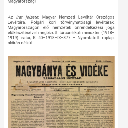
Magyarország!
Az irat jelzete
: Magyar Nemzeti Levéltár Országos
Levéltára, Polgári kori törvényhatósági levéltárak,
Magyarországon élő nemzetek önrendelkezési joga
előkészítésével megbízott tárcanélküli miniszter (1918–
1919) iratai, K 40–1918–IX–877 – Nyomtatott röplap,
aláírás nélkül.