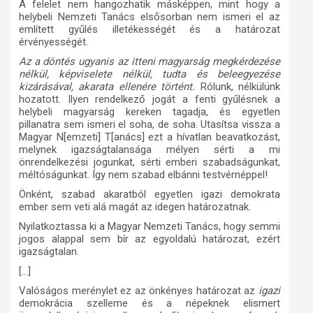
A felelet nem hangozhatik másképpen, mint hogy a
helybeli Nemzeti Tanács elsősorban nem ismeri el az
említett gyűlés illetékességét és a határozat
érvényességét.
Az a döntés ugyanis az itteni magyarság megkérdezése
nélkül, képviselete nélkül, tudta és beleegyezése
kizárásával, akarata ellenére történt.
Rólunk, nélkülünk
hozatott. Ilyen rendelkező jogát a fenti gyűlésnek a
helybeli magyarság kereken tagadja, és egyetlen
pillanatra sem ismeri el soha, de soha. Utasítsa vissza a
Magyar N[emzeti] T[anács] ezt a hívatlan beavatkozást,
melynek igazságtalansága mélyen sérti a mi
önrendelkezési jogunkat, sérti emberi szabadságunkat,
méltóságunkat. Így nem szabad elbánni testvérnéppel!
Önként, szabad akaratból egyetlen igazi demokrata
ember sem veti alá magát az idegen határozatnak.
Nyilatkoztassa ki a Magyar Nemzeti Tanács, hogy semmi
jogos alappal sem bír az egyoldalú határozat, ezért
igazságtalan.
[…]
Valóságos merénylet ez az önkényes határozat az
igazi
demokrácia szelleme és a népeknek elismert