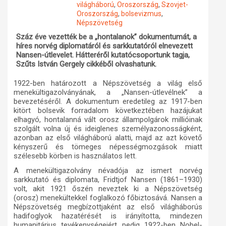
világháború
,
Oroszország
,
Szovjet-
Oroszország
,
bolsevizmus
,
Műhelymunkák
Népszövetség
Száz éve vezették be a „hontalanok” dokumentumát, a
híres norvég diplomatáról és sarkkutatóról elnevezett
Nansen-útlevelet. Hátteréről kutatócsoportunk tagja,
Szűts István Gergely cikkéből olvashatunk.
1922-ben határozott a Népszövetség a világ első
menekültigazolványának, a „Nansen-útlevélnek” a
bevezetéséről. A dokumentum eredetileg az 1917-ben
kitört bolsevik forradalom következtében hazájukat
elhagyó, hontalanná vált orosz állampolgárok millióinak
szolgált volna új és ideiglenes személyazonosságként,
azonban az első világháború alatti, majd az azt követő
kényszerű és tömeges népességmozgások miatt
szélesebb körben is használatos lett.
A menekültigazolvány névadója az ismert norvég
sarkkutató és diplomata, Fridtjof Nansen (1861–1930)
volt, akit 1921 őszén neveztek ki a Népszövetség
(orosz) menekültekkel foglalkozó főbiztosává. Nansen a
Népszövetség megbízottjaként az első világháborús
hadifoglyok hazatérését is irányította, mindezen
humanitárius tevékenységeiért pedig 1922-ben Nobel-