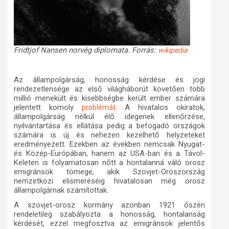
Fridtjof Nansen norvég diplomata. Forrás:
wikipedia
Az állampolgárság, honosság kérdése és jogi
rendezetlensége az első világháborút követően több
millió menekült és kisebbségbe került ember számára
jelentett komoly
. A hivatalos okiratok,
problémát
állampolgárság nélkül élő idegenek ellenőrzése,
nyilvántartása és ellátása pedig a befogadó országok
számára is új és nehezen kezelhető helyzeteket
eredményezett. Ezekben az években nemcsak Nyugat-
és Közép-Európában, hanem az USA-ban és a Távol-
Keleten is folyamatosan nőtt a hontalanná váló orosz
emigránsok tömege, akik Szovjet-Oroszország
nemzetközi elismeréséig hivatalosan még orosz
állampolgárnak számítottak.
A szovjet-orosz kormány azonban 1921 őszén
rendeletileg szabályozta a honosság, hontalanság
kérdését, ezzel megfosztva az emigránsok jelentős