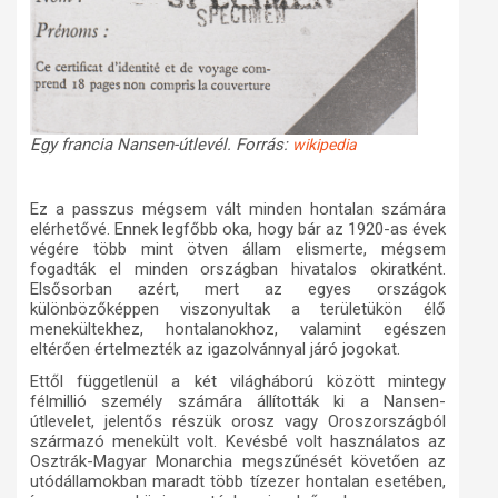
Egy francia Nansen-útlevél. Forrás:
wikipedia
Ez a passzus mégsem vált minden hontalan számára
elérhetővé. Ennek legfőbb oka, hogy bár az 1920-as évek
végére több mint ötven állam elismerte, mégsem
fogadták el minden országban hivatalos okiratként.
Elsősorban azért, mert az egyes országok
különbözőképpen viszonyultak a területükön élő
menekültekhez, hontalanokhoz, valamint egészen
eltérően értelmezték az igazolvánnyal járó jogokat.
Ettől függetlenül a két világháború között mintegy
félmillió személy számára állították ki a Nansen-
útlevelet, jelentős részük orosz vagy Oroszországból
származó menekült volt. Kevésbé volt használatos az
Osztrák-Magyar Monarchia megszűnését követően az
utódállamokban maradt több tízezer hontalan esetében,