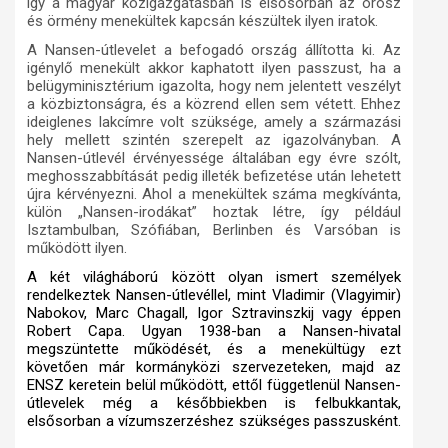
így a magyar közigazgatásban is elsősorban az orosz
és örmény menekültek kapcsán készültek ilyen iratok.
A Nansen-útlevelet a befogadó ország állította ki. Az
igénylő menekült akkor kaphatott ilyen passzust, ha a
belügyminisztérium igazolta, hogy nem jelentett veszélyt
a közbiztonságra, és a közrend ellen sem vétett. Ehhez
ideiglenes lakcímre volt szüksége, amely a származási
hely mellett szintén szerepelt az igazolványban. A
Nansen-útlevél érvényessége általában egy évre szólt,
meghosszabbítását pedig illeték befizetése után lehetett
újra kérvényezni. Ahol a menekültek száma megkívánta,
külön „Nansen-irodákat” hoztak létre, így például
Isztambulban, Szófiában, Berlinben és Varsóban is
működött ilyen.
A két világháború között olyan ismert személyek
rendelkeztek Nansen-útlevéllel, mint Vladimir (Vlagyimir)
Nabokov,
Marc Chagall, Igor Sztravinszkij vagy éppen
Robert Capa. Ugyan 1938-ban a Nansen-hivatal
megszüntette működését, és a menekültügy ezt
követően már kormányközi szervezeteken, majd az
ENSZ keretein belül működött, ettől függetlenül Nansen-
útlevelek még a későbbiekben is felbukkantak,
elsősorban a vízumszerzéshez szükséges passzusként.