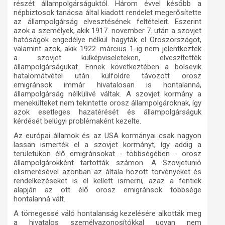
részét állampolgárságuktól. Három évvel később a
népbiztosok tanácsa által kiadott rendelet megerősítette
az állampolgárság elvesztésének feltételeit. Eszerint
azok a személyek, akik 1917. november 7. után a szovjet
hatóságok engedélye nélkül hagyták el Oroszországot,
valamint azok, akik 1922. március 1-ig nem jelentkeztek
a szovjet külképviseleteken, elveszítették
állampolgárságukat. Ennek következtében a bolsevik
hatalomátvétel után külföldre távozott orosz
emigránsok immár hivatalosan is hontalanná,
állampolgárság nélkülivé váltak. A szovjet kormány a
menekülteket nem tekintette orosz állampolgároknak, így
azok esetleges hazatérését és állampolgárságuk
kérdését belügyi problémaként kezelte.
Az európai államok és az USA kormányai csak nagyon
lassan ismerték el a szovjet kormányt, így addig a
területükön élő emigránsokat - többségében - orosz
állampolgárokként tartották számon. A Szovjetunió
elismerésével azonban az általa hozott törvényeket és
rendelkezéseket is el kellett ismerni, azaz a fentiek
alapján az ott élő orosz emigránsok többsége
hontalanná vált.
A tömegessé váló hontalanság kezelésére alkották meg
a hivatalos személyazonosítókkal ugyan nem