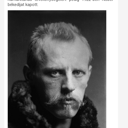
békedíjat kapott.