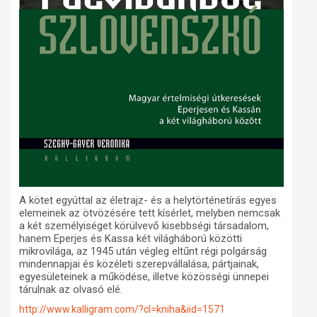
A kötet egyúttal az életrajz- és a helytörténetírás egyes
elemeinek az ötvözésére tett kísérlet, melyben nemcsak
a két személyiséget körülvevő kisebbségi társadalom,
hanem Eperjes és Kassa két világháború közötti
mikrovilága, az 1945 után végleg eltűnt régi polgárság
mindennapjai és közéleti szerepvállalása, pártjainak,
egyesületeinek a működése, illetve közösségi ünnepei
tárulnak az olvasó elé.
http://www.kalligram.com/?cl=kniha&iid=1571