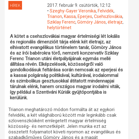
HÍREK
2017. február 9. csütörtök, 12:12
Műhelymunkák
•
Szeghy-Gayer Veronika
,
Felvidék
,
Trianon
,
Kassa
,
Eperjes
,
Csehszlovákia
,
Sziklay Ferenc
,
Gömöry János
,
életrajz
,
helytörténet
A kötet a csehszlovákiai magyar értelmiségi lét lokális
és regionális dimenzióit tárja elénk két életrajz, az
elhivatott evangélikus történelem tanár, Gömöry János
és az írói babérokra törő, nemzeti konzervatív Sziklay
Ferenc Trianon utáni életpályájának egymás mellé
állítása révén. Elképzeléseik, közösségről való
gondolkodásuk feltárása során nemcsak az eperjesi és
a kassai polgárság politikával, kultúrával, irodalommal
és szimbolikus gesztusokkal átitatott mindennapjai
tárulnak elénk, hanem országos magyar irodalmi viták,
így például a Szentiváni Kúriák gyújtópontjába is
kerülünk.
Trianon meghatározó módon formálta át az egykori
felvidéki, a két világháború között már leginkább csak
szlovenszkóiként emlegetett magyar értelmiség
közösség- és nemzetképét. Jelen munka ezt az
összetett folyamatot követi nyomon az evangélikus és
szabadkőműves Gömöry János és a magát