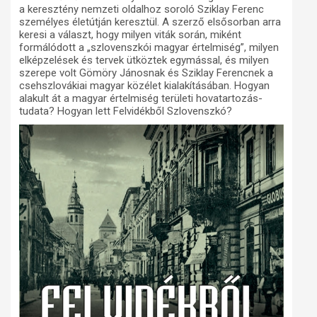
a keresztény nemzeti oldalhoz soroló Sziklay Ferenc
személyes életútján keresztül. A szerző elsősorban arra
keresi a választ, hogy milyen viták során, miként
formálódott a „szlovenszkói magyar értelmiség”, milyen
elképzelések és tervek ütköztek egymással, és milyen
szerepe volt Gömöry Jánosnak és Sziklay Ferencnek a
csehszlovákiai magyar közélet kialakításában. Hogyan
alakult át a magyar értelmiség területi hovatartozás-
tudata? Hogyan lett Felvidékből Szlovenszkó?