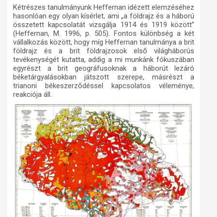
Kétrészes tanulmányunk Heffernan idézett elemzéséhez
hasonlóan egy olyan kísérlet, ami „a földrajz és a háború
összetett kapcsolatát vizsgálja 1914 és 1919 között”
(Heffernan, M. 1996, p. 505). Fontos különbség a két
vállalkozás között, hogy míg Heffernan tanulmánya a brit
földrajz és a brit földrajzosok első világháborús
tevékenységét kutatta, addig a mi munkánk fókuszában
egyrészt a brit geográfusoknak a háborút lezáró
béketárgyalásokban játszott szerepe, másrészt a
trianoni békeszerződéssel kapcsolatos véleménye,
reakciója áll.