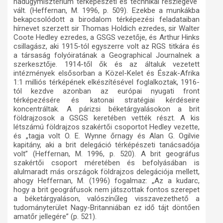
hadügymisztérium térképészeti és technikai részlegévé"
vált. (Heffernan, M. 1996, p. 509). Ezekbe a munkákba
bekapcsolódott a birodalom térképezési feladataiban
hírnevet szerzett sir Thomas Holdich ezredes, sir Walter
Coote Hedley ezredes, a GSGS vezetője, és Arthur Hinks
csillagász, aki 1915-tól egyszerre volt az RGS titkára és
a társaság folyóiratának a Geographical Journalnek a
szerkesztője. 1914-től ők és az általuk vezetett
intézmények elsősorban a Közel-Kelet és Észak-Afrika
1:1 milliós térképének elkészítésével foglalkoztak, 1916-
tól kezdve azonban az európai nyugati front
térképezésére és katonai stratégiai kérdéseire
koncentráltak. A párizsi béketárgyalásokon a brit
földrajzosok a GSGS keretében vették részt. A kis
létszámú földrajzos szakértői csoportot Hedley vezette,
és „tagja volt O. E. Wynne őrnagy és Alan G. Ogilvie
kapitány, aki a brit delegáció térképészeti tanácsadója
volt” (Heffernan, M. 1996, p. 520). A brit geográfus
szakértői csoport méretében és befolyásában is
alulmaradt más országok földrajzos delegációja mellett,
ahogy Heffernan, M. (1996) fogalmaz: „Az a kudarc,
hogy a brit geográfusok nem játszottak fontos szerepet
a béketárgyaláson, valószínűleg visszavezethető a
tudományterület Nagy-Britanniában ez idő tájt döntően
amatőr jellegére” (p. 521).