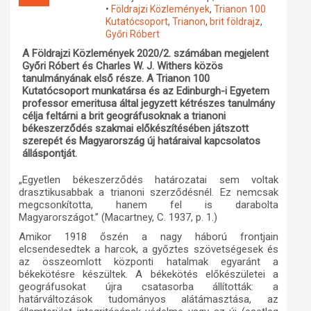
•
Földrajzi Közlemények
,
Trianon 100
Műhelymunkák
Kutatócsoport
,
Trianon
,
brit földrajz
,
Győri Róbert
A Földrajzi Közlemények 2020/2. számában megjelent
Győri Róbert és Charles W. J. Withers közös
tanulmányának első része. A Trianon 100
Kutatócsoport munkatársa és az Edinburgh-i Egyetem
professor emeritusa által jegyzett kétrészes tanulmány
célja feltárni a brit geográfusoknak a trianoni
békeszerződés szakmai előkészítésében játszott
szerepét és Magyarország új határaival kapcsolatos
álláspontját.
„Egyetlen békeszerződés határozatai sem voltak
drasztikusabbak a trianoni szerződésnél. Ez nemcsak
megcsonkította, hanem fel is darabolta
Magyarországot.” (Macartney, C. 1937, p. 1.)
Amikor 1918 őszén a nagy háború frontjain
elcsendesedtek a harcok, a győztes szövetségesek és
az összeomlott központi hatalmak egyaránt a
békekötésre készültek. A békekötés előkészületei a
geográfusokat újra csatasorba állították: a
határváltozások tudományos alátámasztása, az