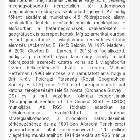
államterület integritásának védelme vagy az új (esetleg
megnagyobbodott) nemzetállami tér tudományos
megindoklása földrajzos szaktudást igényelt. Az addig
főként akadémiai munkának élő földrajzosok állami
szolgálatba léptek: a békedelegációk munkájában –
elsősorban a határmegvonások szakértőiként –
geográfusok is szerepet kaptak. Míg az amerikai, európai
és brit geográfusok II. világháborús részvételével több
elemzés (Ackerman, E. 1945; Balchin, W. 1987; Maddrell,
A. 2008; Clayton D. – Barnes, T. 2015) is foglalkozott,
addig alig született olyan tanulmány, amely a brit
földrajzosok szerepét kutatta volna az I. világháborút
lezáró békekötéseknél. Ezért is fontos Michael
Heffernan (1996) elemzése, ami rámutatott arra, hogy a
Brit Királyi Földrajzi Társaság (Royal Geographical
Society – RGS) már 1914 előtt bekapcsolódott brit
katonai térképezésért felelős hivatal (Ordnance Survey –
OS) és a brit vezérkar földrajzi csoportjának
(Geographical Section of the General Staff – GSGS)
munkájába. Az RGS földrajzi adatokat és
feldolgozásokat szolgáltatott a katonai
stratégiaalkotáshoz, a birodalom határvidékeinek
térképezéséhez és az 1891-ben Albrecht Penck émet
geomorfológus által kezdeményezett 1:1 milliós
világtérkép munkálataihoz. 1914 derekára az RGS már „a