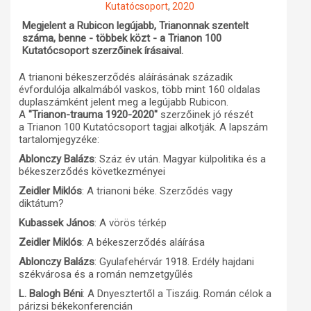
Kutatócsoport
,
2020
Műhelymunkák
Megjelent a Rubicon legújabb, Trianonnak szentelt
száma, benne - többek közt - a Trianon 100
Kutatócsoport szerzőinek írásaival.
A trianoni békeszerződés aláírásának századik
évfordulója alkalmából vaskos, több mint 160 oldalas
duplaszámként jelent meg a legújabb Rubicon.
A
"Trianon-trauma 1920-2020"
szerzőinek jó részét
a Trianon 100 Kutatócsoport tagjai alkotják. A lapszám
tartalomjegyzéke:
Ablonczy Balázs
: Száz év után. Magyar külpolitika és a
békeszerződés következményei
Zeidler Miklós
: A trianoni béke. Szerződés vagy
diktátum?
Kubassek János
: A vörös térkép
Zeidler Miklós
: A békeszerződés aláírása
Ablonczy Balázs
: Gyulafehérvár 1918. Erdély hajdani
székvárosa és a román nemzetgyűlés
L. Balogh Béni
: A Dnyesztertől a Tiszáig. Román célok a
párizsi békekonferencián