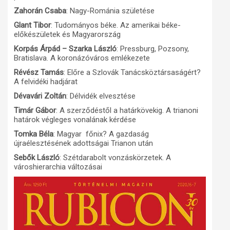
Zahorán Csaba
: Nagy-Románia születése
Glant Tibor
: Tudományos béke. Az amerikai béke-
előkészületek és Magyarország
Korpás Árpád – Szarka László
: Pressburg, Pozsony,
Bratislava. A koronázóváros emlékezete
Révész Tamás
: Előre a Szlovák Tanácsköztársaságért?
A felvidéki hadjárat
Dévavári Zoltán
: Délvidék elvesztése
Timár Gábor
: A szerződéstől a határkövekig. A trianoni
határok végleges vonalának kérdése
Tomka Béla
: Magyar főnix? A gazdaság
újraélesztésének adottságai Trianon után
Sebők László
: Szétdarabolt vonzáskörzetek. A
városhierarchia változásai