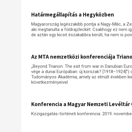
Határmegállapítás a Hegyközben
Magyarország legészakibb pontja a Nagy-Milic, a Z
aki megtanulta a földrajzleckét. Csakhogy ez nem ig
de aztán egy kicsit északabbra került, ha nem is pon
Az MTA nemzetközi konferenciája Triano
„Beyond Trianon. The exit from war in Danubian Eur
vége a dunai Európában: új korszak? [1918–1924]”)
Tudományos Akadémia, amely az elmúlt években kiem
következményeivel.
Konferencia a Magyar Nemzeti Levéltár
Közigazgatás-történeti konferencia: 2019. novembe