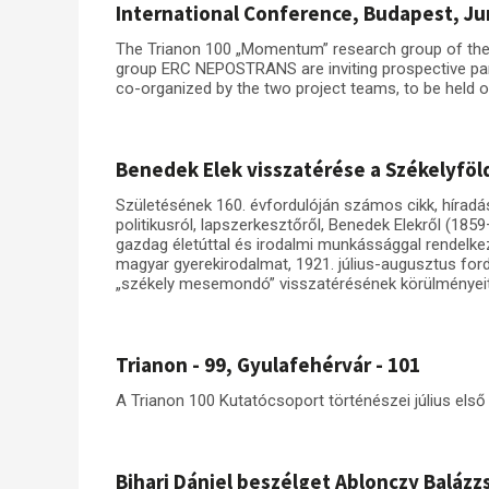
International Conference, Budapest, Ju
The Trianon 100 „Momentum” research group of th
group ERC NEPOSTRANS are inviting prospective part
co-organized by the two project teams, to be held 
Benedek Elek visszatérése a Székelyföl
Születésének 160. évfordulóján számos cikk, híradás
politikusról, lapszerkesztőről, Benedek Elekről (18
gazdag életúttal és irodalmi munkássággal rendelke
magyar gyerekirodalmat, 1921. július-augusztus for
„székely mesemondó” visszatérésének körülményeit 
Trianon - 99, Gyulafehérvár - 101
A Trianon 100 Kutatócsoport történészei július első
Bihari Dániel beszélget Ablonczy Balázz