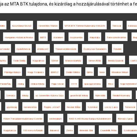
ja az MTA BTK tulajdona, és kizárólag a hozzájárulásával történhet a f
nline
Kosztolányi Dezső
Ismeretlen Trianon
MTA BTK Történettudományi Intézete
Törcsvár
katonas
Hungarian Historical Review
BBTE
statárium
összeomlás
Kárpátalja
Turócszentmárton
Bog
ai Sándor
Gyulafehérvár
emlékezet
Trianon-emlékművek
őszirózsás forradalom
Felvidék
pítés
Vasile Goldiș
Nagyalmás
Gömör
Marosvásárhely
Simon Attila
Benda Gyula-díj
cseh 
Pálvölgyi Balázs
Nagy Szabolcs
BUKSZ
Zeidler Miklós
Újléta
terror
Woodrow Wilson
Pándorfalu
Hideg
etnikai térkép
Papp István
1919
spai egyezmény
Pécs
Napi történelmi 
Somorja
térkép
az Ismeretlen Katona Sírja
georeferált térkép
Ruhr-vidék
Friedrich-kormány
gazdaság
románosítás
Pogány József
Nicolae Bălan
Szombat
Lóczy Lajos
Temesvár
Fórum Társadalomtudományi Szemle
centenárium
NKE EJKK Közép-Európa Kutatóintézet
Romsics Ignác
Nagybarcsa
100 éves évforduló
Bukarest
Zenta
Benedek Elek
Csunderlik Péter
Szatmárném