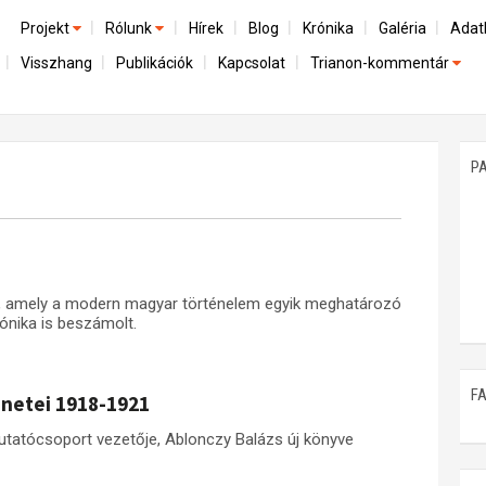
Projekt
Rólunk
Hírek
Blog
Krónika
Galéria
Adat
Visszhang
Publikációk
Kapcsolat
Trianon-kommentár
Előzmények
A kutatócsoport működéséről
Emlék
Dokumentumok
Nemzetközi kontextus: iratok és interpretációk
Munkatársaink
Mene
A trianoni szerződés
Az összeomlás és a magyar társadalom
P
Műhelymunkák
A békerendszer megszilárdulása
Utókor és emlékezet
l, amely a modern magyar történelem egyik meghatározó
ónika is beszámolt.
F
énetei 1918-1921
tatócsoport vezetője, Ablonczy Balázs új könyve