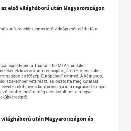
ó az első világháború után Magyarországon
című konferenciánk ismertető videója már elérhető a
tcai épületében a Trianon 100 MTA-Lendület
nszékének közös konferenciájára „Úton – menekülés,
gyarországon és Közép-Európában” címmel. A kétnapos,
di szakember vett részt, és osztotta meg kutatási
 évvel ezelőtti éves konferenciája is a migráció témáját
zegző konferenciára még nem került sor a magyar
ekültkérdésről.
ső világháború után Magyarországon és