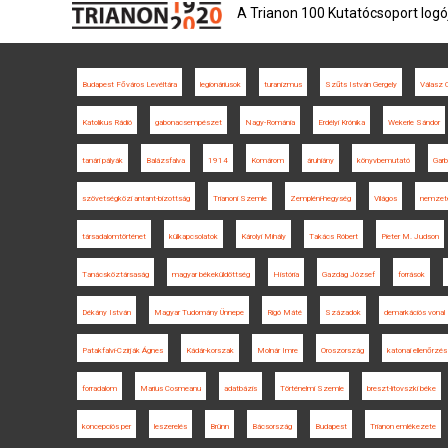
A Trianon 100 Kutatócsoport logó
Budapest Főváros Levéltára
legionáriusok
turanizmus
Szűts István Gergely
Válasz O
Katolikus Rádió
gabonacsempészet
Nagy-Románia
Erdélyi Krónika
Wekerle Sándor
tanári pályák
Balázsfalva
1914
Komárom
áruhiány
könyvbemutató
Garb
szövetségközi antant-bizottság
Trianoni Szemle
Zempléni-hegység
Világos
nemzeté
társadalomtörténet
külkapcsolatok
Károlyi Mihály
Takács Róbert
Pieter M. Judson
Tanácsköztársaság
magyar békeküldöttség
História
Gazdag József
források
Dékány István
Magyar Tudomány Ünnepe
Rigó Máté
Századok
demarkációs vonal
Patakfalvi-Czirják Ágnes
Kádár-korszak
Molnár Imre
Oroszország
katonai ellenőrzés
forradalom
Marius Cosmeanu
adatbázis
Történelmi Szemle
breszt-litovszki béke
koncepciós per
leszerelés
Brünn
Bácsország
Budapest
Trianon emlékezete