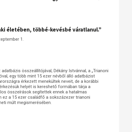
ki életében, többé-kevésbé váratlanul.”
zeptember 1.
atbázis összeállítójával, Dékány Istvánnal, a „Trianoni
val, egy több mint 15 ezer névből álló adatbázist
rországra érkezett menekültek neveit, de a korábbi
érkezésük helyét is kereshető formában tárja a
talos összeírások segítettek ennek a hatalmas
 ez a 15 ezer családfő a sokszázezer trianoni
éneti múlt megismerésében.