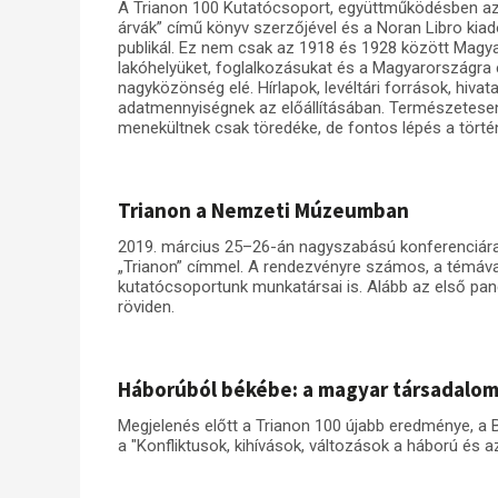
A Trianon 100 Kutatócsoport, együttműködésben az ad
árvák” című könyv szerzőjével és a Noran Libro kiadó
publikál. Ez nem csak az 1918 és 1928 között Magya
lakóhelyüket, foglalkozásukat és a Magyarországra 
nagyközönség elé. Hírlapok, levéltári források, hiva
adatmennyiségnek az előállításában. Természetesen
menekültnek csak töredéke, de fontos lépés a tört
Trianon a Nemzeti Múzeumban
2019. március 25–26-án nagyszabású konferenciár
„Trianon” címmel. A rendezvényre számos, a témával
kutatócsoportunk munkatársai is. Alább az első panel
röviden.
Háborúból békébe: a magyar társadalo
Megjelenés előtt a Trianon 100 újabb eredménye, a
a "Konfliktusok, kihívások, változások a háború és 