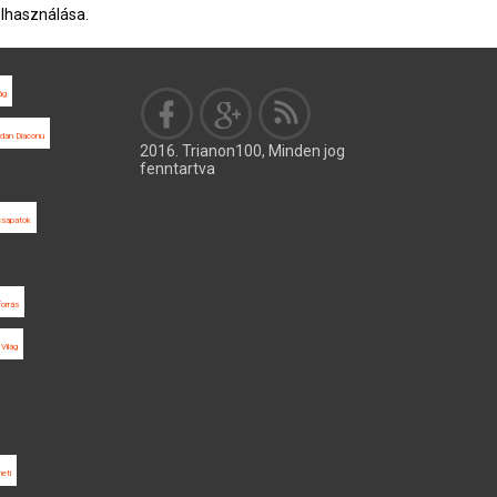
elhasználása.
ág
dan Diaconu
2016. Trianon100, Minden jog
fenntartva
csapatok
forrás
Világ
eti