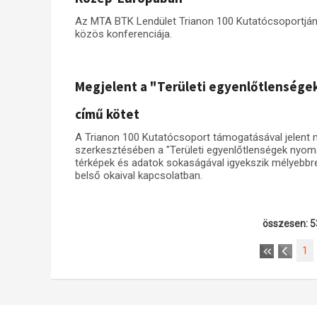
Az MTA BTK Lendület Trianon 100 Kutatócsoportján
közös konferenciája.
Megjelent a "Területi egyenlőtlensége
című kötet
A Trianon 100 Kutatócsoport támogatásával jelent
szerkesztésében a "Területi egyenlőtlenségek nyom
térképek és adatok sokaságával igyekszik mélyebbre
belső okaival kapcsolatban.
összesen: 5
1