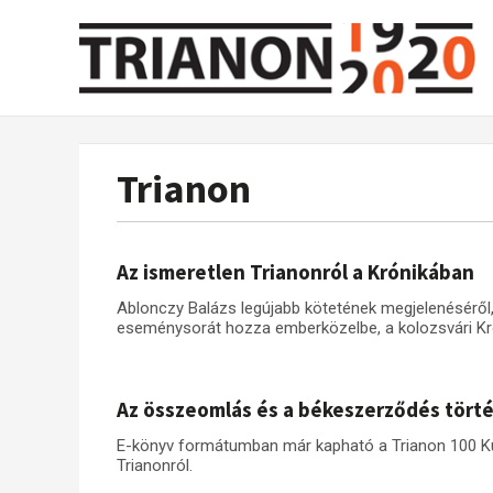
Trianon
Az ismeretlen Trianonról a Krónikában
Ablonczy Balázs legújabb kötetének megjelenésérő
eseménysorát hozza emberközelbe, a kolozsvári Kr
Az összeomlás és a békeszerződés tört
E-könyv formátumban már kapható a Trianon 100 Ku
Trianonról.