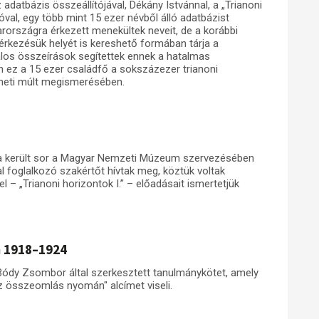
atbázis összeállítójával, Dékány Istvánnal, a „Trianoni
val, egy több mint 15 ezer névből álló adatbázist
rországra érkezett menekültek neveit, de a korábbi
érkezésük helyét is kereshető formában tárja a
talos összeírások segítettek ennek a hatalmas
 ez a 15 ezer családfő a sokszázezer trianoni
éneti múlt megismerésében.
a került sor a Magyar Nemzeti Múzeum szervezésében
 foglalkozó szakértőt hívtak meg, köztük voltak
 – „Trianoni horizontok I.” – előadásait ismertetjük
m 1918–1924
 Bódy Zsombor által szerkesztett tanulmánykötet, amely
az összeomlás nyomán" alcímet viseli.