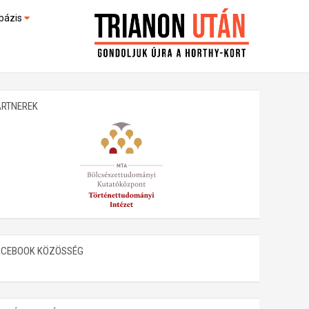
bázis
művek (feltöltés alatt)
kültek
ARTNEREK
ACEBOOK KÖZÖSSÉG