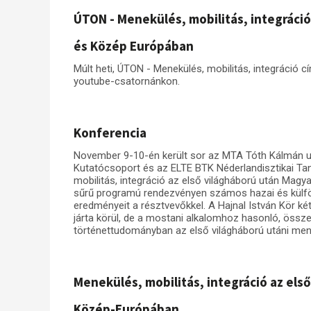
ÚTON - Menekülés, mobilitás, integráci
és Közép Európában
Múlt heti, ÚTON - Menekülés, mobilitás, integráció 
youtube-csatornánkon.
Konferencia
November 9-10-én került sor az MTA Tóth Kálmán u
Kutatócsoport és az ELTE BTK Néderlandisztikai Ta
mobilitás, integráció az első világháború után Ma
sűrű programú rendezvényen számos hazai és külföl
eredményeit a résztvevőkkel. A Hajnal István Kör két
járta körül, de a mostani alkalomhoz hasonló, öss
történettudományban az első világháború utáni men
Menekülés, mobilitás, integráció az el
Közép-Európában