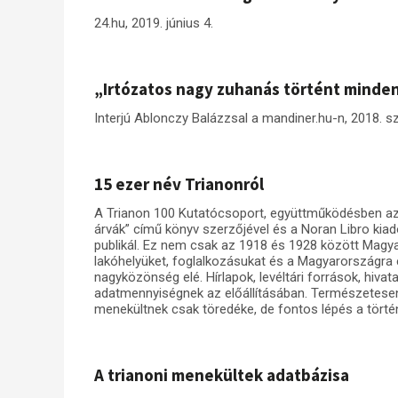
24.hu, 2019. június 4.
„Irtózatos nagy zuhanás történt minden
Interjú Ablonczy Balázzsal a mandiner.hu-n, 2018. s
15 ezer név Trianonról
A Trianon 100 Kutatócsoport, együttműködésben az ad
árvák” című könyv szerzőjével és a Noran Libro kiadó
publikál. Ez nem csak az 1918 és 1928 között Magya
lakóhelyüket, foglalkozásukat és a Magyarországra 
nagyközönség elé. Hírlapok, levéltári források, hiva
adatmennyiségnek az előállításában. Természetesen
menekültnek csak töredéke, de fontos lépés a tört
A trianoni menekültek adatbázisa