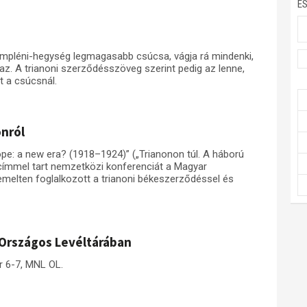
E
empléni-hegység legmagasabb csúcsa, vágja rá mindenki,
az. A trianoni szerződésszöveg szerint pedig az lenne,
t a csúcsnál.
nról
ope: a new era? (1918–1924)” („Trianonon túl. A háború
 címmel tart nemzetközi konferenciát a Magyar
elten foglalkozott a trianoni békeszerződéssel és
 Országos Levéltárában
r 6-7, MNL OL.