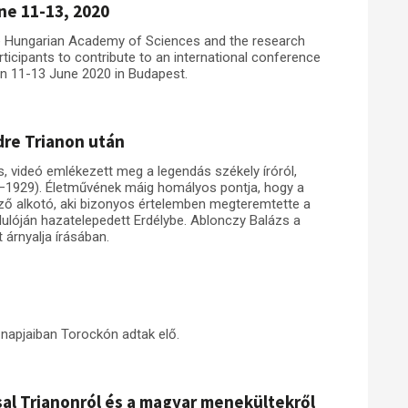
ne 11-13, 2020
e Hungarian Academy of Sciences and the research
icipants to contribute to an international conference
on 11-13 June 2020 in Budapest.
dre Trianon után
, videó emlékezett meg a legendás székely íróról,
59–1929). Életművének máig homályos pontja, hogy a
ző alkotó, aki bizonyos értelemben megteremtette a
dulóján hazatelepedett Erdélybe. Ablonczy Balázs a
árnyalja írásában.
 napjaiban Torockón adtak elő.
sal Trianonról és a magyar menekültekről