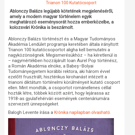
Trianon 100 Kutatócsoport
Műhelymunkák
Ablonczy Balázs legújabb kötetének megjelenéséről,
amely a modern magyar történelem egyik
meghatározó eseménysorát hozza emberközelbe, a
kolozsvári Krónika is beszámolt.
Ablonczy Balázs történészt és a Magyar Tudományos
Akadémia Lendület programja keretében általa irányított
Trianon 100 kutatócsoportot aligha kell bemutatni a
nagyközönségnek. Megismerésükhöz – ha kéretlenül is
– nagymértékben hozzájárult Ioan Aurel Pop történész,
a Román Akadémia elnöke, a Babeș–Bolyai
Tudományegyetem korábbi rektora, aki három évvel
ezelőtt frusztrált, hisztérikus kirohanást intézett a
trianoni diktátum történelmi körülményeit kutató csoport
ellen. Mint mondták, a csoportot románellenes céllal
hozták létre, többek között azért, hogy lejárassa az
1918-as gyulafehérvári események centenáriumára
szervezett ünnepségeket.
Balogh Levente írása a
.
Krónika napilapban olvasható