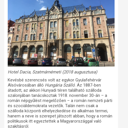
Hotel Dacia, Szatmárnémeti (2018 augusztusa)
Kevésbé szerencsés volt az egykor Gyulafehérvár
Alsóvárosában álló
Hungária Szálló
. Az 1887-ben
átadott, az akkori Hunyadi téren található szálloda
szalonjában tanácskoztak 1918. november 30-án – a
román népgyűlést megelőzően – a román nemzeti párti
és szociáldemokrata vezetők. Talán nem csak a
szálloda központi elhelyezkedése és alkalmas termei,
hanem a neve is szerepet játszott abban, hogy a román
politikusok itt egyeztettek a Magyarországgal való
szakításról.