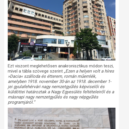
Ezt viszont meglehetősen anakronisztikus módon teszi,
mivel a tábla szövege szerint
„Ezen a helyen volt a híres
»Dacia
« szálloda és étterem, román műemlék,
amelyben 1918. november 30-án az 1918. december 1-
jei gyulafehérvári nagy nemzetgyűlés képviselői és
küldöttei határoztak a Nagy Egyesülés feltételeiről és a
másnapi nagy nemzetgyűlés és nagy népgyűlés
programjáról.”