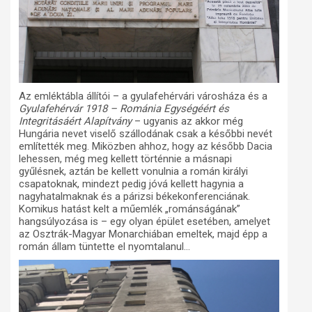
Az emléktábla állítói – a gyulafehérvári városháza és a
Gyulafehérvár 1918 – Románia Egységéért és
Integritásáért Alapítvány
– ugyanis az akkor még
Hungária nevet viselő szállodának csak a későbbi nevét
említették meg. Miközben ahhoz, hogy az később Dacia
lehessen, még meg kellett történnie a másnapi
gyűlésnek, aztán be kellett vonulnia a román királyi
csapatoknak, mindezt pedig jóvá kellett hagynia a
nagyhatalmaknak és a párizsi békekonferenciának.
Komikus hatást kelt a műemlék „románságának”
hangsúlyozása is – egy olyan épület esetében, amelyet
az Osztrák-Magyar Monarchiában emeltek, majd épp a
román állam tüntette el nyomtalanul…