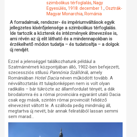
szimbolikus térfoglalás
,
Nagy
Egyesülés
,
1918. december 1.
,
Osztrák-
Műhelymunkák
Magyar Monarchia
,
Románia
A forradalmak, rendszer- és impériumváltások egyik
jellegzetes kísérőjelensége a szimbolikus térfoglalás.
Ide tartozik a közterek és intézmények átnevezése is,
ami révén az új elit látható és a mindennapokban is
érzékelhető módon tudatja – és tudatosítja – a dolgok
új rendjét.
Ezzel a jelenséggel találkozhatunk például a
Szatmárnémeti központjában álló, 1902-ben befejezett,
szecessziós stílusú
Pannónia Szálló
nál, amely
Romániában
Hotel Dacia
néven működött tovább. A
névváltoztatás itt tulajdonképpen nem is volt olyan
radikális – bár tükrözte az államfordulat tényét, a dák
birodalomra és a római provinciára egyaránt utaló Dacia
csak egy másik, szintén római provinciát felidéző
elnevezést váltott le. A szálloda pedig mindmáig áll,
megtartva új nevét, bár annak feliratából lassan semmi
sem marad…