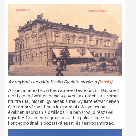
Az egykori Hungária Szálló Gyulafehérváron (
)
forrás
A Hungáriát ezt követően átnevezték: először
Dacia
lett,
a hatvanas években pedig
Apulum
(az utóbbi is a római
múltra utal, hiszen így hívták a mai Gyulafehérvár helyén
álló római várost, Dacia központját). A nyolcvanas
években azonban a szálloda – a belváros jó részével
együtt – Ceaușescu grandiózus településrendezési
koncepciójának áldozatává esett, és felrobbantották.