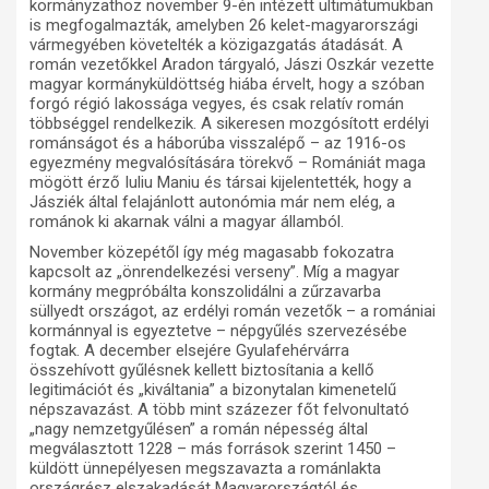
kormányzathoz november 9-én intézett ultimátumukban
is megfogalmazták, amelyben 26 kelet-magyarországi
vármegyében követelték a közigazgatás átadását. A
román vezetőkkel Aradon tárgyaló, Jászi Oszkár vezette
magyar kormányküldöttség hiába érvelt, hogy a szóban
forgó régió lakossága vegyes, és csak relatív román
többséggel rendelkezik. A sikeresen mozgósított erdélyi
románságot és a háborúba visszalépő – az 1916-os
egyezmény megvalósítására törekvő – Romániát maga
mögött érző Iuliu Maniu és társai kijelentették, hogy a
Jásziék által felajánlott autonómia már nem elég, a
románok ki akarnak válni a magyar államból.
November közepétől így még magasabb fokozatra
kapcsolt az „önrendelkezési verseny”. Míg a magyar
kormány megpróbálta konszolidálni a zűrzavarba
süllyedt országot, az erdélyi román vezetők – a romániai
kormánnyal is egyeztetve – népgyűlés szervezésébe
fogtak. A december elsejére Gyulafehérvárra
összehívott gyűlésnek kellett biztosítania a kellő
legitimációt és „kiváltania” a bizonytalan kimenetelű
népszavazást. A több mint százezer főt felvonultató
„nagy nemzetgyűlésen” a román népesség által
megválasztott 1228 – más források szerint 1450 –
küldött ünnepélyesen megszavazta a románlakta
országrész elszakadását Magyarországtól és