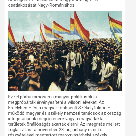
csatlakozását Nagy-Romániához.
Ezzel párhuzamosan a magyar politikusok is
megpróbálták érvényesíteni a wilsoni elveket. Az
Erdélyben – és a magyar többségű Székelyföldön –
működő magyar és székely nemzeti tanácsok az ország
integritásának megőrzésére vagy a magyarlakta
területek önállóságát akarták elérni. Az integritás mellett
foglalt állást a november 28-án, néhány ezer fő
részvételével megtartott marosvásárhelyi székely