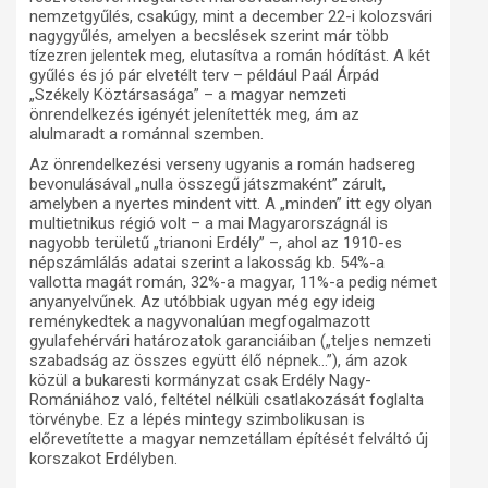
nemzetgyűlés, csakúgy, mint a december 22-i kolozsvári
nagygyűlés, amelyen a becslések szerint már több
tízezren jelentek meg, elutasítva a román hódítást. A két
gyűlés és jó pár elvetélt terv – például Paál Árpád
„Székely Köztársasága” – a magyar nemzeti
önrendelkezés igényét jelenítették meg, ám az
alulmaradt a románnal szemben.
Az önrendelkezési verseny ugyanis a román hadsereg
bevonulásával „nulla összegű játszmaként” zárult,
amelyben a nyertes mindent vitt. A „minden” itt egy olyan
multietnikus régió volt – a mai Magyarországnál is
nagyobb területű „trianoni Erdély” –, ahol az 1910-es
népszámlálás adatai szerint a lakosság kb. 54%-a
vallotta magát román, 32%-a magyar, 11%-a pedig német
anyanyelvűnek. Az utóbbiak ugyan még egy ideig
reménykedtek a nagyvonalúan megfogalmazott
gyulafehérvári határozatok garanciáiban („teljes nemzeti
szabadság az összes együtt élő népnek…”), ám azok
közül a bukaresti kormányzat csak Erdély Nagy-
Romániához való, feltétel nélküli csatlakozását foglalta
törvénybe. Ez a lépés mintegy szimbolikusan is
előrevetítette a magyar nemzetállam építését felváltó új
korszakot Erdélyben.