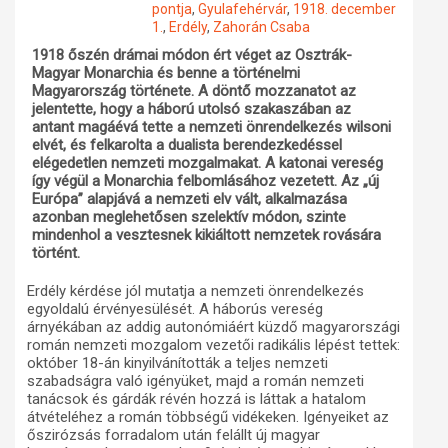
pontja
,
Gyulafehérvár
,
1918. december
1.
,
Erdély
,
Zahorán Csaba
Műhelymunkák
1918 őszén drámai módon ért véget az Osztrák-
Magyar Monarchia és benne a történelmi
Magyarország története. A döntő mozzanatot az
jelentette, hogy a háború utolsó szakaszában az
antant magáévá tette a nemzeti önrendelkezés wilsoni
elvét, és felkarolta a dualista berendezkedéssel
elégedetlen nemzeti mozgalmakat. A katonai vereség
így végül a Monarchia felbomlásához vezetett. Az „új
Európa” alapjává a nemzeti elv vált, alkalmazása
azonban meglehetősen szelektív módon, szinte
mindenhol a vesztesnek kikiáltott nemzetek rovására
történt.
Erdély kérdése jól mutatja a nemzeti önrendelkezés
egyoldalú érvényesülését. A háborús vereség
árnyékában az addig autonómiáért küzdő magyarországi
román nemzeti mozgalom vezetői radikális lépést tettek:
október 18-án kinyilvánították a teljes nemzeti
szabadságra való igényüket, majd a román nemzeti
tanácsok és gárdák révén hozzá is láttak a hatalom
átvételéhez a román többségű vidékeken. Igényeiket az
őszirózsás forradalom után felállt új magyar