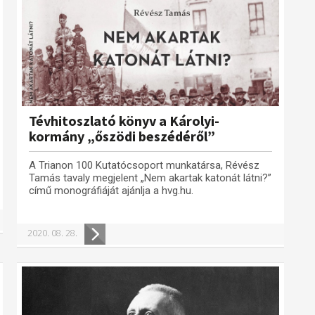
Tévhitoszlató könyv a Károlyi-
kormány „őszödi beszédéről”
A Trianon 100 Kutatócsoport munkatársa, Révész
Tamás tavaly megjelent „Nem akartak katonát látni?”
című monográfiáját ajánlja a hvg.hu.
2020. 08. 28.