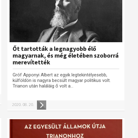
Őt tartották a legnagyobb élő
magyarnak, és még életében szoborrá
merevítették
Gróf Apponyi Albert az egyik legtekintélyesebb,
külföldön is nagyra becsült magyar politikus volt.
Trianon után haláláig ő volt a...
2020. 08. 20.