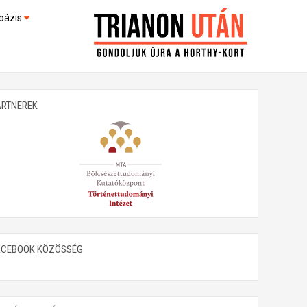
bázis
művek (feltöltés alatt)
kültek
ARTNEREK
ACEBOOK KÖZÖSSÉG