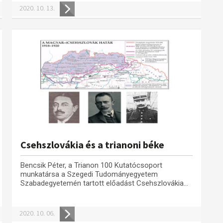
2020. 10. 13.
Csehszlovákia és a trianoni béke
Bencsik Péter, a Trianon 100 Kutatócsoport
munkatársa a Szegedi Tudományegyetem
Szabadegyetemén tartott előadást Csehszlovákia...
2020. 10. 06.