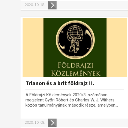
2020. 10. 18.
Trianon és a brit földrajz II.
A Földrajzi Közlemények 2020/3. számában
megjelent Győri Róbert és Charles W. J. Withers
közös tanulmányának második része, amelyben...
2020. 10. 08.