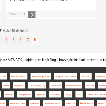
2016. 11. 21.
214 db
| 30 db/oldal
3
4
5
6
7
8
ja az MTA BTK tulajdona, és kizárólag a hozzájárulásával történhet a f
s Flóra
Kratochwill ezredes
diplomáciai kapcsolatok
Budapesti Francia Intézet
Bodó Barna
pánszlávok
Elzász
mandiner.hu
Tanácsköztársaság
Bárdi Nándor
történettudomány
ratifikálás
Benedek
Napilapok
Szilágyillésfalva
vagonlakók
összeomlás
tényleg
2020
Brenner János Hittudom
konferencia
onatok
román megszállás
ujszo.com
Trianon-emlékművek
Bittera Éva
pincérek