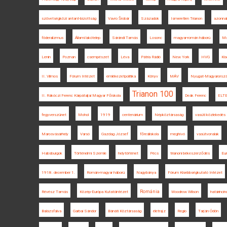
szövetségközi antant-bizottság
Vavro Šrobár
Századok
Ismeretlen Trianon
azonnal
föderalizmus
Állami lakótelep
Sárándi Tamás
Losonc
magyar-román háború
Ma
Lenin
Poznan
csempészet
Léva
Pátria Rádió
New York
HVG
Kis
II. Vilmos
Fórum Intézet
emlékezetpolitika
Könyv
MÁV
Nyugat-Magyarorsz
Trianon 100
II. Rákóczi Ferenc Kárpátaljai Magyar Főiskola
Deák Ferenc
ELTE
fegyverszünet
Mohol
1919
centenárium
Népköztársaság
vasúti közlekedés
Marosvásárhely
Varsó
Gazdag József
főreáliskola
meghívó
vasútvonalak
Habsburgok
Történelmi Szemle
helytörténet
Pécs
trianoni békeszerződés
Eur
1918. december 1.
Román-magyar háború
Nagybánya
Fórum Kisebbségkutató Intézet
Románia
Révész Tamás
Közép-Európa Kutatóintézet
Woodrow Wilson
határinci
Balázsfalva
Garbai Sándor
Bánáti Köztársaság
életrajz
Regio
Tarján Ödön