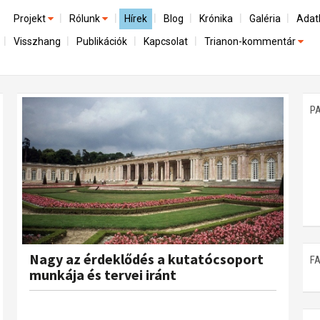
Projekt
Rólunk
Hírek
Blog
Krónika
Galéria
Adat
Visszhang
Publikációk
Kapcsolat
Trianon-kommentár
Előzmények
A kutatócsoport működéséről
Emlék
Dokumentumok
Nemzetközi kontextus: iratok és interpretációk
Munkatársaink
Mene
A trianoni szerződés
Az összeomlás és a magyar társadalom
P
Műhelymunkák
A békerendszer megszilárdulása
Utókor és emlékezet
Nagy az érdeklődés a kutatócsoport
F
munkája és tervei iránt