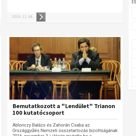
E
2016. 12. 04.
Bemutatkozott a "Lendület" Trianon
100 kutatócsoport
Ablonczy Balázs és Zahorán Csaba az
Országgyűlés Nemzeti összetartozás bizottságának
2016. november 3-i ülésén mutatta be a...