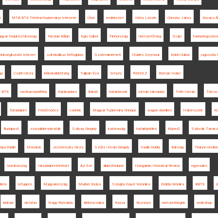
i
MTA BTK Történettudományi Intézete
Úton
emlékezet
Vörös László
Gömöry János
Kovács Ág
gyar Népköztársaság
Nicolae Bălan
Egry Gábor
Finnország
nemzetőrség
Svájc
hadseregszerv
ebbségkutató Intézet
szimbolikus térfoglalás
Szatmárnémeti
Charles Seymour
Koloh Gábor
jugoszláv 
ág
Csáth Géza
békeküldöttség
Tulipán Éva
Smuts
RMDSZ
Roman Holec
 BTK
centrum-periféria
Karánsebes
Bánát
határtervek
román támadás
Tóth István
Törcsv
forradalom
Felsőmoécs
csehek
Magyar Tudomány Ünnepe
wagon dwellers
Háromszék
K
Budapest
szociáldemokraták
Szilvay Gergely
katonaság
határkijelölés
Kisjenő
Szlovák Tanács
ópa Rádió
Masaryk
Jeszenszky Géza
Szűts István Gergely
Vasile Goldiș
Bánság
Trianon encikl
Gombaszög
társadalomtörténet
Az Est
államfordulat
Hungarian Historical Review
egyesülés
ndens
refugees
Magyarország
Murber Ibolya
Szeghy-Gayer Veronika
Erdélyi Krónika
BBTE
d
blokád
oktatás
Nagy-Románia
Békéscsaba
Kassa
Rozsnyó
nemzetiségek
workshop