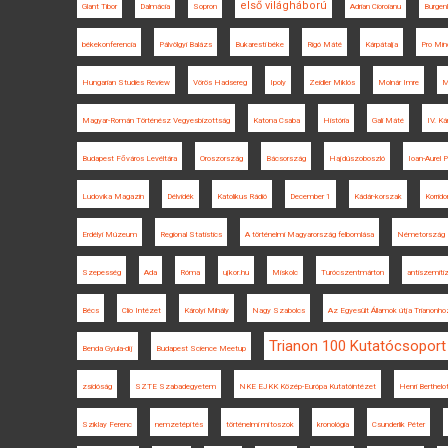
első világháború
Glant Tibor
Dalmácia
Sopron
Adrian Cioroianu
Burgen
békekonferencia
Pálvölgyi Balázs
Bukaresti béke
Rigó Máté
Kárpátalja
Pro Mino
Hungarian Studies Review
Vörös Hadsereg
Ipoly
Zeidler Miklós
Molnár Imre
M
Magyar-Román Történész Vegyesbizottság
Katona Csaba
História
Gali Máté
IV. Ká
Budapest Főváros Levéltára
Oroszország
Bácsország
Hajdúszoboszló
Ioan-Aurel 
Ludovika Magazin
Délvidék
Katolikus Rádió
December 1
Kádár-korszak
Korrido
Erdélyi Múzeum
Regional Statistics
A történelmi Magyarország felbomlása
Németország
Szepesség
Ada
Róma
ujkor.hu
Miskolc
Turócszentmárton
antiszemit
Bécs
Clio Intézet
Károlyi Mihály
Nagy Szabolcs
Az Egyesült Államok útja Trianonho
Trianon 100 Kutatócsoport
Benda Gyula-díj
Budapest Science Meetup
zsidóság
SZTE Szabadegyetem
NKE EJKK Közép-Európa Kutatóintézet
Henri Berthelo
Sziklay Ferenc
nemzetépítés
történelmi mítoszok
kronológia
Csunderlik Péter