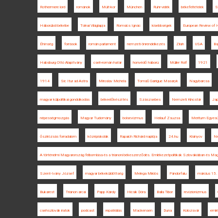
Rothermere lord
románok
Múlt-kor
München
Ruhr-vidék
békefeltételek
S
Háborúból békébe
Tolnai Világlapja
Romsics Ignác
kisebbségek
European Review of H
Éhínség
források
román parlament
nemzeti önrendelkezés
Zilah
USA
Ba
Habsburg Ottó Alapítvány
cseh-román határ
honvédő háború
Müller Rolf
1921
1914
Sic Itur ad Astra
Miroslav Michela
Tomáš Garrigue Masaryk
Nagybarcsa
magyar külpolitikai gondolkodás
békeelőkészítés
Szászsebes
Nemzeti Kincstár
Ja
népességmozgás
Magyar Tudomány
bolsevizmus
Heilauf Zsuzsa
Meritum Egyesü
őszirózsás forradalom
középiskolák
Rapaich Richárd naplója
24.hu
Kisinyov
Né
A történelmi Magyarország felbomlása és a trianoni békeszerződés. Emlékezetpolitikák Szlovákiában és Ma
Szent-Ivány József
magyar békeküldöttség
Melega Miklós
Pándorfalu
március 15.
Bukarest
Trianon arcai
Papp Károly
Hicsik Dóra
Balla Tibor
revizionizmus
csehszlovák iratok
podcast
repatriálás
Mackensen
Duna
Kolozsvár
eml