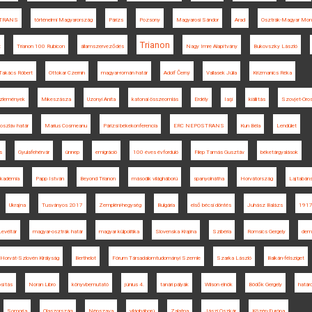
TRANS
történelmi Magyarország
Párizs
Pozsony
Magyarosi Sándor
Arad
Osztrák-Magyar Mona
Trianon
t
Trianon 100 Rubicon
államszerveződés
Nagy Imre Alapítvány
Bukovszky László
Takács Róbert
Ottokar Czernin
magyar-román határ
Adolf Černý
Vallasek Júlia
Krizmanics Réka
özlemények
Mikeszásza
Uzonyi Anita
katonai összeomlás
Erdély
Iaşi
kiállítás
Szovjet-Oro
oszláv határ
Marius Cosmeanu
Párizsi békekonferencia
ERC NEPOSTRANS
Kun Béla
Lendület
s
Gyulafehérvár
ünnep
emigráció
100 éves évforduló
Filep Tamás Gusztáv
béketárgyalások
kadémia
Papp István
Beyond Trianon
második világháború
spanyolnátha
Horvátország
Lajtabán
Ukrajna
Tusványos 2017
Zempléni-hegység
Bulgária
első bécsi döntés
Juhász Balázs
191
evéltár
magyar-osztrák határ
magyar külpolitika
Slovenska Krajina
Szibéria
Romsics Gergely
dema
Horvát-Szlovén Királyság
Berthelot
Fórum Társadalomtudományi Szemle
Szarka László
Balkán-félsziget
sítás
Noran Libro
könyvbemutató
június 4.
tanári pályák
Wilson elnök
Bödők Gergely
határ
Somorja
Olaszország
Népszava
világháború
Zalatna
Jászi Oszkár
Közép-Európa