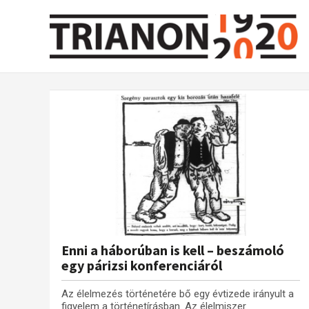
Enni a háborúban is kell – beszámoló
egy párizsi konferenciáról
Az élelmezés történetére bő egy évtizede irányult a
figyelem a történetírásban. Az élelmiszer