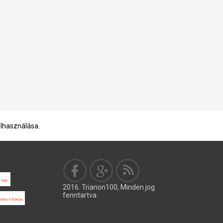
elhasználása.
 Elek
2016. Trianon100, Minden jog
fenntartva
ányi Főiskola