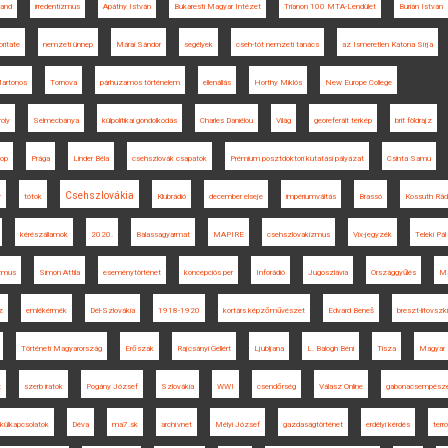
land
irredentizmus
Apáthy István
Bukaresti Magyar Intézet
Trianon 100 MTA-Lendület
Burián István
ritate
nemzeti ünnep
Márai Sándor
segélyek
cseh-tót nemzeti tanács
az Ismeretlen Katona Sírja
artonos
Tornova
párhuzamos történelem
ellenállás
Horthy Miklós
New Europe College
roly
Selmecbánya
külpolitikai gondolkodás
Charles Daniélou
Világ
georeferált térkép
brit földrajz
Pop
Prága
Linder Béla
csehszlovák csapatok
Prémium posztdoktori kutatási pályázat
Csinta Samu
Csehszlovákia
r
tótok
Klubrádió
december elseje
impériumváltás
Brassó
Kossuth Rád
kérészállamok
2020.
Balassagyarmat
MAPIRE
csehszlovakizmus
Vix-jegyzék
Teleki Pál
izmus
Simon Attila
eseménytörténet
koncepciós per
Inforádió
Jugoszlávia
Országgyűlés
Má
z
emlékérmék
Dél-Szlovákia
1918-1920
kortárs képzőművészet
Edvard Beneš
breszt-litovszk
Történeti Magyarország
Erőszak
Rajcsányi Gellért
Ljubljana
L. Balogh Béni
Tisza
Magyar 
t
szerb iratok
Pogány József
Szlovákia
WWI
csendőrség
Válasz Online
gabonacsempész
külkapcsolatok
Déva
ma7.sk
archívnet
Mélyi József
gazdaságtörténet
erdélyi kérdés
terro