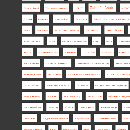
Zahorán Csaba
Segyevy Dániel
Tótország autonómiája
HERITO
NEPOS
Szeged
leszerelés
Hornyák Árpád
Petrozsény
Bölcsészettudományi Kutatóközpon
Maros
Marosvécs
XVIII. Torockói Diáktábor
Franciaország
Jan Chodějovský
1918. október 30.
kézirat
Ludovika Egyetemi Kiadó
Inquiry
Dráva
Földrajzi K
recenzió
Trianon emlékezete
Nagyalmás
Lóczy Lajos
Szászcsór
magyar-jug
Károlyi-kormány
Trianon 100 Momentum
Csehszlovák Nemzeti Bizottság
többes identitá
ismeretterjesztés
Dilema Veche
Nemzeti Közszolgálati Egyetem
Szlovák Tudományos A
Ion. I.C. Brătianu
Politikatörténeti Intézet
1918-1919
A magyar békeküldöttség naplója
Magyar Királyság
Tilos Rádió
Huszár-kormány
Gaucsík István
Győri Egyházmegyei L
katonai ellenőrzés
hátország
zűrzavar
cseh csapatok
Budapesti Hírlap
Szerb-
térképzetek
Magyar Nemzeti Levéltár
Könyvfesztivál
közvéleménykutatás
románo
Háromegy Királyság
Balkán
Molnár Miklós
térkép
magyar regény
reformkor