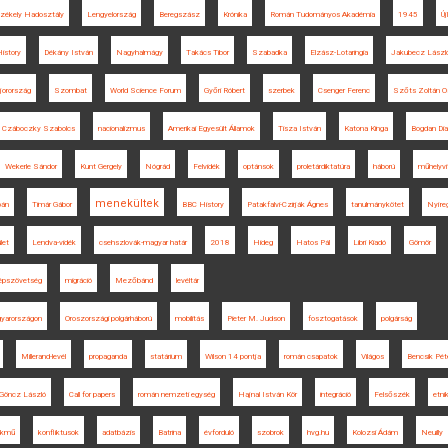
zékely Hadosztály
Lengyelország
Beregszász
Krónika
Román Tudományos Akadémia
1945
Új
istory
Dékány István
Nagyhalmágy
Takács Tibor
Szabadka
Elzász-Lotaringia
Jakubecz Lászl
jorország
Szombat
World Science Forum
Győri Róbert
szerbek
Csenger Ferenc
Szőts Zoltán O
Czáboczky Szabolcs
nacionalizmus
Amerikai Egyesült Államok
Tisza István
Katona Kinga
Bogdan Di
Wekerle Sándor
Kunt Gergely
Nógrád
Felvidék
optánsok
proletárdiktatúra
háború
műhelyvi
menekültek
pán
Timár Gábor
BBC History
Patakfalvi-Czirják Ágnes
tanulmánykötet
Nyíre
let
Lendva-vidék
csehszlovák-magyar határ
2018
Hideg
Hatos Pál
Libri Kiadó
Gömör
pszövetség
migráció
Mezőbánd
levéltár
gyarországon
Oroszországi polgárháború
mobilitás
Pieter M. Judson
fosztogatások
polgárság
Millerand-levél
propaganda
statárium
Wilson 14 pontja
román csapatok
Világos
Bencsik Pét
Göncz László
Call for papers
román nemzeti egység
Hajnal István Kör
integráció
Felsőszék
etni
ékmű
konfliktusok
adatbázis
Batrina
évforduló
szobrok
hvg.hu
Kolozsi Ádám
Neuilly