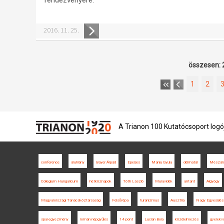
2016. 11. 25.
összesen: 
1
2
A Trianon 100 Kutatócsoport logó
conference
áruhiány
Bayer Árpád
Eperjes
Maniu Gyula
déli határ
Mészáro
Collegium Hungaricum
hétköznapok
Tóth László
Muravidék
antant
Algyógy
Magyarországi Tanácsköztársaság
Felsőrépa
turanizmus
Ausztria
Nagy Egyesülés
spai egyezmény
román népgyűlés
14 pont
Lucian Boia
közélelmezés
gyerekv