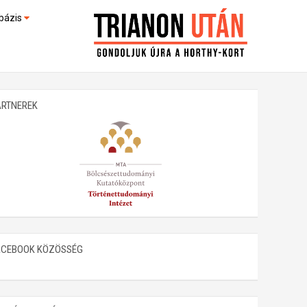
bázis
művek (feltöltés alatt)
kültek
ARTNEREK
ACEBOOK KÖZÖSSÉG