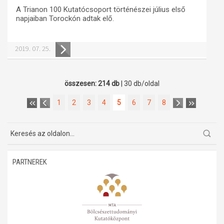
A Trianon 100 Kutatócsoport történészei július első
napjaiban Torockón adtak elő.
2019. 07. 25.
összesen: 214 db
| 30 db/oldal
1
2
3
4
5
6
7
8
PARTNEREK