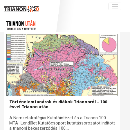
Toggle
navigati
Projekt
Rólunk
Előzmények
Hírek
A kutatócsoport működéséről
Nemzetközi kontextus: iratok és
interpretációk
Blog
Munkatársaink
Az összeomlás és a magyar társadalom
Krónika
A békerendszer megszilárdulása
Galéria
Utókor és emlékezet
Adatbázis
Visszhang
Emlékművek (feltöltés alatt)
Publikációk
Menekültek
Kapcsolat
Történelemtanárok és diákok Trianonról – 100
évvel Trianon után
Trianon-kommentár
A Nemzetstratégiai Kutatóintézet és a Trianon 100
Dokumentumok
MTA–Lendület Kutatócsoport kutatássorozatot indított
a trianoni békeszerződés 100....
A trianoni szerződés