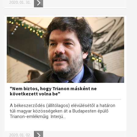
2020. 01. 31.
"Nem biztos, hogy Trianon másként ne
következett volna be"
A békeszerződés (állítólagos) elévülésétől a határon
túli magyar közösségeken át a Budapesten épülő
Trianon-emlékműig. Interjú...
2020. 01. 02.