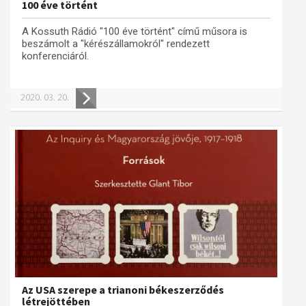
100 éve történt
A Kossuth Rádió "100 éve történt" című műsora is
beszámolt a "kérészállamokról" rendezett
konferenciáról.
2020. 03. 20.
Az USA szerepe a trianoni békeszerződés
létrejöttében