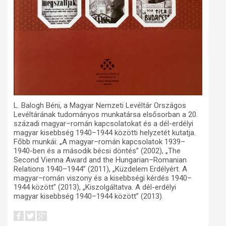
L. Balogh Béni, a Magyar Nemzeti Levéltár Országos
Levéltárának tudományos munkatársa elsősorban a 20.
századi magyar–román kapcsolatokat és a dél-erdélyi
magyar kisebbség 1940–1944 közötti helyzetét kutatja.
Főbb munkái: „A magyar–román kapcsolatok 1939–
1940-ben és a második bécsi döntés” (2002), „The
Second Vienna Award and the Hungarian–Romanian
Relations 1940–1944” (2011), „Küzdelem Erdélyért. A
magyar–román viszony és a kisebbségi kérdés 1940–
1944 között” (2013), „Kiszolgáltatva. A dél-erdélyi
magyar kisebbség 1940–1944 között” (2013).