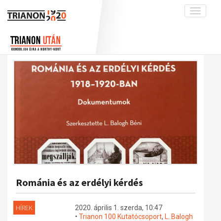
Toggle
navigati
Projekt
Rólunk
Előzmények
Hírek
A kutatócsoport működéséről
Nemzetközi kontextus: iratok és
interpretációk
Blog
Munkatársaink
Az összeomlás és a magyar társadalom
Krónika
A békerendszer megszilárdulása
Galéria
Utókor és emlékezet
Adatbázis
Visszhang
Emlékművek (feltöltés alatt)
Publikációk
Menekültek
Kapcsolat
Románia és az erdélyi kérdés
Trianon-kommentár
Dokumentumok
HÍREK
2020. április 1. szerda, 10:47
•
Trianon 100 Kutatócsoport
,
L. Balogh
A trianoni szerződés