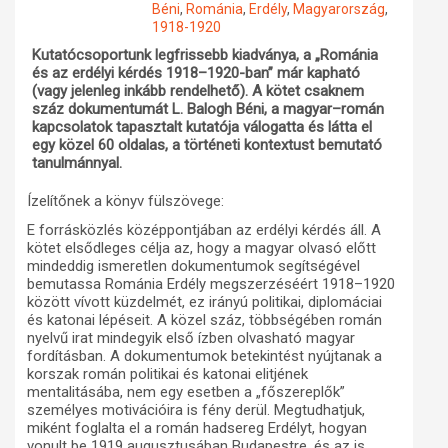
Béni
,
Románia
,
Erdély
,
Magyarország
,
1918-1920
Műhelymunkák
Kutatócsoportunk legfrissebb kiadványa, a „Románia
és az erdélyi kérdés 1918–1920-ban” már kapható
(vagy jelenleg inkább rendelhető). A kötet csaknem
száz dokumentumát L. Balogh Béni, a magyar–román
kapcsolatok tapasztalt kutatója válogatta és látta el
egy közel 60 oldalas, a történeti kontextust bemutató
tanulmánnyal.
Ízelítőnek a könyv fülszövege:
E forrásközlés középpontjában az erdélyi kérdés áll. A
kötet elsődleges célja az, hogy a magyar olvasó előtt
mindeddig ismeretlen dokumentumok segítségével
bemutassa Románia Erdély megszerzéséért 1918–1920
között vívott küzdelmét, ez irányú politikai, diplomáciai
és katonai lépéseit. A közel száz, többségében román
nyelvű irat mindegyik első ízben olvasható magyar
fordításban. A dokumentumok betekintést nyújtanak a
korszak román politikai és katonai elitjének
mentalitásába, nem egy esetben a „főszereplők”
személyes motivációira is fény derül. Megtudhatjuk,
miként foglalta el a román hadsereg Erdélyt, hogyan
vonult be 1919 augusztusában Budapestre, és az is