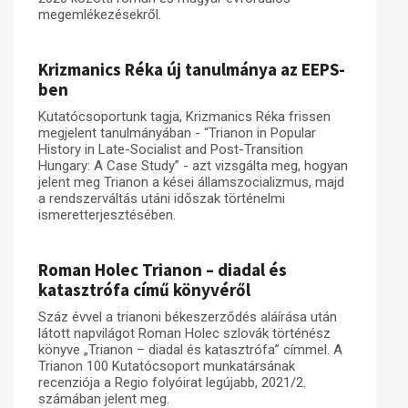
megemlékezésekről.
Krizmanics Réka új tanulmánya az EEPS-
ben
Kutatócsoportunk tagja, Krizmanics Réka frissen
megjelent tanulmányában - “Trianon in Popular
History in Late-Socialist and Post-Transition
Hungary: A Case Study” - azt vizsgálta meg, hogyan
jelent meg Trianon a kései államszocializmus, majd
a rendszerváltás utáni időszak történelmi
ismeretterjesztésében.
Roman Holec Trianon – diadal és
katasztrófa című könyvéről
Száz évvel a trianoni békeszerződés aláírása után
látott napvilágot Roman Holec szlovák történész
könyve „Trianon – diadal és katasztrófa” címmel. A
Trianon 100 Kutatócsoport munkatársának
recenziója a Regio folyóirat legújabb, 2021/2.
számában jelent meg.