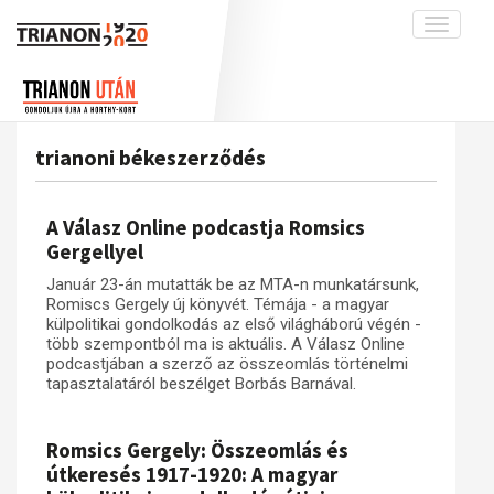
Toggle
navigati
Projekt
Rólunk
Előzmények
Hírek
A kutatócsoport működéséről
Nemzetközi kontextus: iratok és
trianoni békeszerződés
interpretációk
Blog
Munkatársaink
Az összeomlás és a magyar társadalom
Krónika
A Válasz Online podcastja Romsics
A békerendszer megszilárdulása
Galéria
Gergellyel
Utókor és emlékezet
Adatbázis
Január 23-án mutatták be az MTA-n munkatársunk,
Romiscs Gergely új könyvét. Témája - a magyar
Visszhang
Emlékművek (feltöltés alatt)
külpolitikai gondolkodás az első világháború végén -
több szempontból ma is aktuális. A Válasz Online
Publikációk
Menekültek
podcastjában a szerző az összeomlás történelmi
Kapcsolat
tapasztalatáról beszélget Borbás Barnával.
Trianon-kommentár
Romsics Gergely: Összeomlás és
Dokumentumok
útkeresés 1917-1920: A magyar
A trianoni szerződés