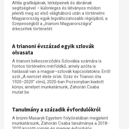
Attila grafikájának, térképeinek és ábráinak
segítségével – különleges és látványos módon
jeleníti meg az első világháború után a történelmi
Magyarország egyik legváltozatosabb régiójából, a
Szepességből a „trianoni Magyarországra”
érkezettek történetét.
A trianoni évszázad egyik szlovák
olvasata
A trianoni békeszerződés Szlovákia számára is
fontos történelmi mérföldkő, amely azóta is
hatással van a magyar–szlovák kapcsolatokra. Erről
szól „A nemzet élete örök. Száz év Trianon óta
1920–2020” című, 2020-ban Pozsonyban kiadott
könyv, amelyet munkatársunk, Zahorán Csaba
mutat be.
Tanulmány a századik évfordulókról
A brünni Masaryk Egyetem folyóiratában megjelent
munkatársunk, Zahorán Csaba tanulmánya a 2018-
2020 közötti román és magyar évfordulós