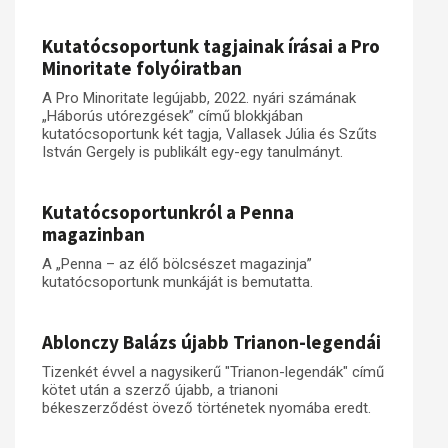
Kutatócsoportunk tagjainak írásai a Pro
Minoritate folyóiratban
A Pro Minoritate legújabb, 2022. nyári számának
„Háborús utórezgések” című blokkjában
kutatócsoportunk két tagja, Vallasek Júlia és Szűts
István Gergely is publikált egy-egy tanulmányt.
Kutatócsoportunkról a Penna
magazinban
A „Penna – az élő bölcsészet magazinja”
kutatócsoportunk munkáját is bemutatta.
Ablonczy Balázs újabb Trianon-legendái
Tizenkét évvel a nagysikerű "Trianon-legendák" című
kötet után a szerző újabb, a trianoni
békeszerződést övező történetek nyomába eredt.