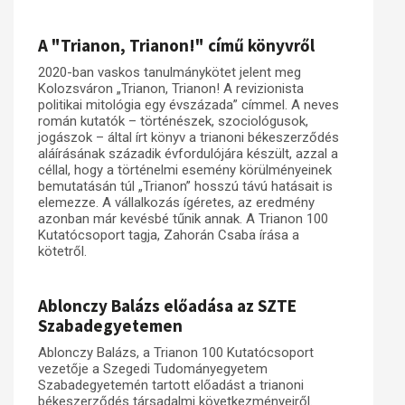
A "Trianon, Trianon!" című könyvről
2020-ban vaskos tanulmánykötet jelent meg
Kolozsváron „Trianon, Trianon! A revizionista
politikai mitológia egy évszázada” címmel. A neves
román kutatók – történészek, szociológusok,
jogászok – által írt könyv a trianoni békeszerződés
aláírásának századik évfordulójára készült, azzal a
céllal, hogy a történelmi esemény körülményeinek
bemutatásán túl „Trianon” hosszú távú hatásait is
elemezze. A vállalkozás ígéretes, az eredmény
azonban már kevésbé tűnik annak. A Trianon 100
Kutatócsoport tagja, Zahorán Csaba írása a
kötetről.
Ablonczy Balázs előadása az SZTE
Szabadegyetemen
Ablonczy Balázs, a Trianon 100 Kutatócsoport
vezetője a Szegedi Tudományegyetem
Szabadegyetemén tartott előadást a trianoni
békeszerződés társadalmi következményeiről.