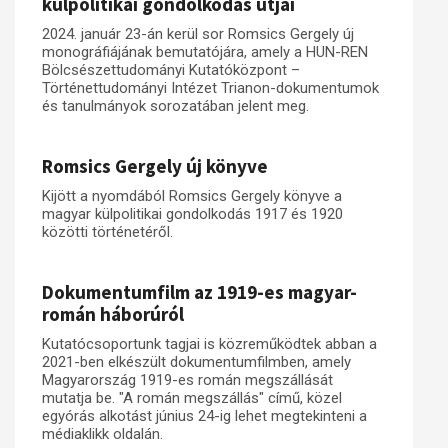
külpolitikai gondolkodás útjai
Műhelymunkák
2024. január 23-án kerül sor Romsics Gergely új
monográfiájának bemutatójára, amely a HUN-REN
Bölcsészettudományi Kutatóközpont –
Történettudományi Intézet Trianon-dokumentumok
és tanulmányok sorozatában jelent meg.
Romsics Gergely új könyve
Kijött a nyomdából Romsics Gergely könyve a
magyar külpolitikai gondolkodás 1917 és 1920
közötti történetéről.
Dokumentumfilm az 1919-es magyar-
román háborúról
Kutatócsoportunk tagjai is közreműködtek abban a
2021-ben elkészült dokumentumfilmben, amely
Magyarország 1919-es román megszállását
mutatja be. "A román megszállás" című, közel
egyórás alkotást június 24-ig lehet megtekinteni a
médiaklikk oldalán.