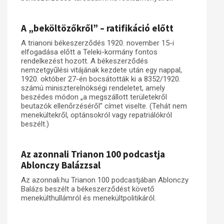
A „beköltözőkről” – ratifikáció előtt
A trianoni békeszerződés 1920. november 15-i
elfogadása előtt a Teleki-kormány fontos
rendelkezést hozott. A békeszerződés
nemzetgyűlési vitájának kezdete után egy nappal,
1920. október 27-én bocsátották ki a 8352/1920.
számú miniszterelnökségi rendeletet, amely
beszédes módon „a megszállott területekről
beutazók ellenőrzéséről” címet viselte. (Tehát nem
menekültekről, optánsokról vagy repatriálókról
beszélt.)
Az azonnali Trianon 100 podcastja
Ablonczy Balázzsal
Az azonnali.hu Trianon 100 podcastjában Ablonczy
Balázs beszélt a békeszerződést követő
menekülthullámról és menekültpolitikáról.