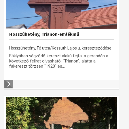
Hosszúhetény, Trianon-emlékmű
Hosszúhetény, Fő utca/Kossuth Lajos u. kereszteződése
Fáklyában végződő kereszt alakú fejfa, a gerendán a
következő felirat olvasható: "Trianon", alatta a
fakereszt törzsén "1920" és...