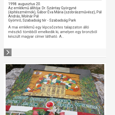
1998. augusztus 20.
Az emlékmű állítója: Dr. Szántay Györgyné
(építészmérnök), Gábor Éva Mária (szobrászművész), Pál
András, Molnár Pál
Gyömrő, Szabadság tér - Szabadság Park
A mai emlékmű egy lépcsőzetes talapzaton álló
mészkő tömbből emelkedik ki, amelyen egy bronzból
készült magyar címer látható. A...