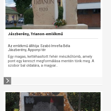
Jászberény, Trianon-emlékmű
Az emlékmű állítója: Szabó Imrefia Béla
Jászberény, Apponyi tér
Egy magas, kettéhasított fehér mészkőtömb, amely
pont egy kereszt megformálása mentén törik meg. A
szobor bal oldalára, a magyar...