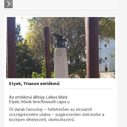
Etyek, Trianon emlékmű
Az emlékmű állítója: Lelkes Márk
Etyek, Hősök tere/Kossuth Lajos u.
Öt darab faoszlop – feltehetően az elcsatolt
országrészekre utalva – sugárszerűen öleli körbe a
középen elhelyezett, obeliszkszerű...