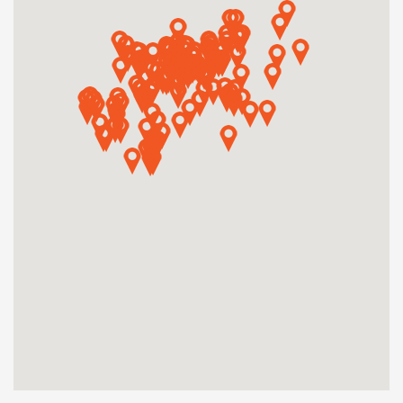
Műhelymunkák