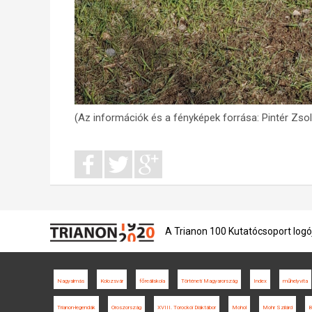
(Az információk és a fényképek forrása: Pintér Zsol
A Trianon 100 Kutatócsoport logó
Nagyalmás
Kolozsvár
főreáliskola
Történeti Magyarország
Index
műhelyvita
Trianon-legendák
Oroszország
XVIII. Torockói Diáktábor
Mohol
Mohr Szilárd
B