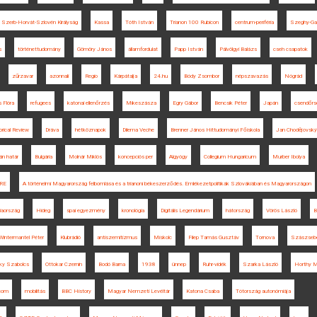
Szerb-Horvát-Szlovén Királyság
Kassa
Tóth István
Trianon 100 Rubicon
centrum-periféria
Szeghy-Gay
s
történettudomány
Gömöry János
államfordulat
Papp István
Pálvölgyi Balázs
cseh csapatok
zűrzavar
azonnali
Regio
Kárpátalja
24.hu
Bódy Zsombor
népszavazás
Nógrád
 Flóra
refugees
katonai ellenőrzés
Mikeszásza
Egry Gábor
Bencsik Péter
Japán
csendőrs
rical Review
Dráva
hétköznapok
Dilema Veche
Brenner János Hittudományi Főiskola
Jan Chodějovský
n határ
Bulgária
Molnár Miklós
koncepciós per
Algyógy
Collegium Hungaricum
Murber Ibolya
RE
A történelmi Magyarország felbomlása és a trianoni békeszerződés. Emlékezetpolitikák Szlovákiában és Magyarországon
iaország
Hideg
spai egyezmény
kronológia
Digitális Legendárium
hátország
Vörös László
B
Wintermantel Péter
Klubrádió
antiszemitizmus
Miskolc
Filep Tamás Gusztáv
Tornova
Szászseb
ky Szabolcs
Ottokar Czernin
Bodó Barna
1938
ünnep
Ruhr-vidék
Szarka László
Horthy M
com
mobilitás
BBC History
Magyar Nemzeti Levéltár
Katona Csaba
Tótország autonómiája