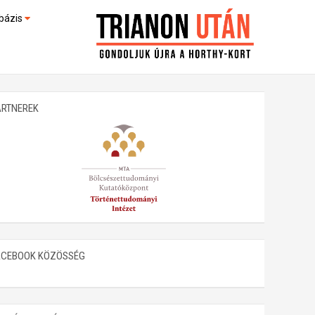
bázis
művek (feltöltés alatt)
kültek
ARTNEREK
ACEBOOK KÖZÖSSÉG