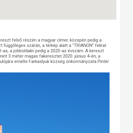
kereszt felső részén a magyar címer, közepén pedig a
t függőleges szárán, a térkép alatt a "TRIANON" felirat
20-as, a jobboldalin pedig a 2020-as évszám. A kereszt
 mint 3 méter magas fakeresztet 2020. június 4-én, a
dulójára emelte Farkaslyuk község önkormányzata Pintér