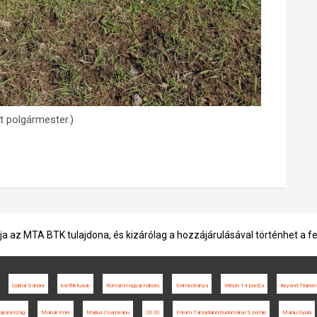
t polgármester.)
ja az MTA BTK tulajdona, és kizárólag a hozzájárulásával történhet a f
Garbai Sándor
konfliktusok
Román-magyar háború
Selmecbánya
Wilson 14 pontja
Beyond Trianon
ajorország
Molnár Imre
Marius Cosmeanu
2020
Fórum Társadalomtudományi Szemle
Maniu Gyula