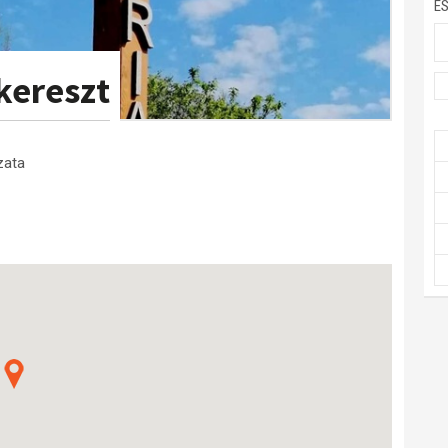
E
kereszt
zata