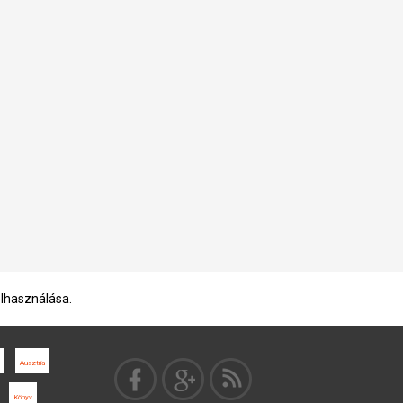
elhasználása.
Ausztria
Könyv