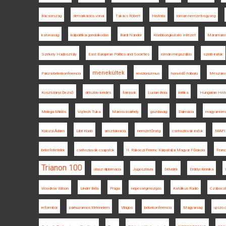
Bácsország
demarkációs vonal
Takács Róbert
História
román nemzeti egység
katonaság
külpolitikai gondolkodás
Bárdi Nándor
Kisebbségkutató Intézet
Máramaro
Székely Hadosztály
East European Politics and Societies
román megszállás
szerb iratok
menekültek
Párizsi békekonferencia
revizionizmus
honvédő háború
Mészáros
Kosztolányi Dezső
délszláv kérdés
források
Lucian Boia
kritika
Hungarian Histo
Melega Miklós
Vojtech Tuka
Marosvásárhely
gazdaság
Dalmácia
magyar-romá
Kolozsi Ádám
Libri Kiadó
arisztokrácia
nemzetőrség
csehszlovák iratok
MAPI
békefeltételek
csehszlovák csapatok
II. Rákóczi Ferenc Kárpátaljai Magyar Főiskola
Franc
Trianon 100
olasz diplomácia
Jugoszlávia
Délvidék
Erdélyi Krónika
Woodrow Wilson
Linder Béla
Prága
népességmozgás
Katolikus Rádió
Czábocz
reformkor
párhuzamos történelem
Világos
békekonferencia
Magyarság
ujszo.