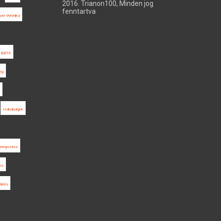
2016. Trianon100, Minden jog
fenntartva
er Veronika
BBTE
ég
Habsburgok
eregszász
es
iklós