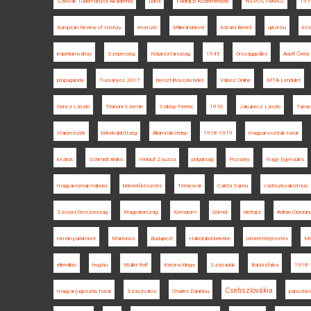
Szlovák Tudományos Akadémia
Duna
Földrajzi Közlemények
NEPOSTRANS
191
European Review of History
recenzió
Millerand-levél
Edvard Beneš
ujkor.hu
köz
impériumváltás
Szepesség
Népköztársaság
1945
Országgyűlés
Adolf Černý
propaganda
Tusványos 2017
breszt-litovszki béke
Válasz Online
MTA Lendület
Göncz László
Trianoni Szemle
Sziklay Ferenc
1916
Jakubecz László
Tanác
Háromszék
békeküldöttség
Állami lakótelep
1918-1919
magyar-osztrák határ
kézirat
Schmidt Anikó
Heilauf Zsuzsa
polgárság
Pozsony
Nagy Egyesülés
magyar-román háború
békeelőkészítés
Temesvár
Csinta Samu
csehszlovakizmus
Szovjet-Oroszország
Magyarország
Komárom
Gömör
életrajz
Adrian Cioroian
román parlament
Martonos
Budapest
Háborúból békébe
ismeretterjesztés
Me
ellenállás
hvg.hu
Müller Rolf
Katona Kinga
Századok
Balázsfalva
1918-
Csehszlovákia
magyar-jugoszláv határ
Szászváros
Charles Daniélou
pánszláv