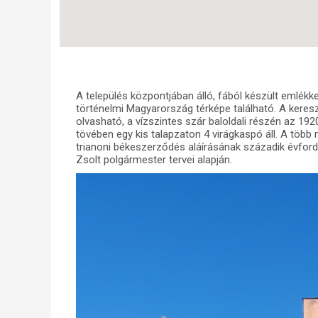
A település központjában álló, fából készült emlék
történelmi Magyarország térképe található. A keresz
olvasható, a vízszintes szár baloldali részén az 19
tövében egy kis talapzaton 4 virágkaspó áll. A több
trianoni békeszerződés aláírásának századik évfor
Zsolt polgármester tervei alapján.