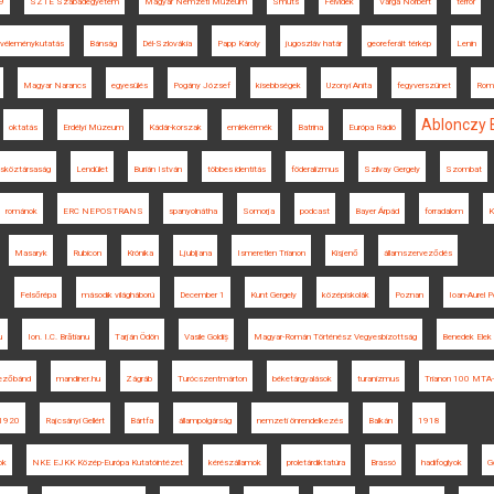
9
SZTE Szabadegyetem
Magyar Nemzeti Múzeum
Smuts
Felvidék
Varga Norbert
terror
véleménykutatás
Bánság
Dél-Szlovákia
Papp Károly
jugoszláv határ
georeferált térkép
Lenin
Magyar Narancs
egyesülés
Pogány József
kisebbségek
Uzonyi Anita
fegyverszünet
Roms
Ablonczy 
oktatás
Erdélyi Múzeum
Kádár-korszak
emlékérmék
Batrina
Európa Rádió
sköztársaság
Lendület
Burián István
többes identitás
föderalizmus
Szilvay Gergely
Szombat
románok
ERC NEPOSTRANS
spanyolnátha
Somorja
podcast
Bayer Árpád
forradalom
K
Masaryk
Rubicon
Krónika
Ljubljana
Ismeretlen Trianon
Kisjenő
államszerveződés
Felsőrépa
második világháború
December 1
Kunt Gergely
középiskolák
Poznan
Ioan-Aurel 
u
Ion. I.C. Brătianu
Tarján Ödön
Vasile Goldiș
Magyar-Román Történész Vegyesbizottság
Benedek Elek
zőbánd
mandiner.hu
Zágráb
Turócszentmárton
béketárgyalások
turanizmus
Trianon 100 MTA-
1920
Rajcsányi Gellért
Bártfa
állampolgárság
nemzeti önrendelkezés
Balkán
1918
ok
NKE EJKK Közép-Európa Kutatóintézet
kérészállamok
proletárdiktatúra
Brassó
hadifoglyok
G