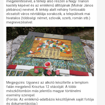
megjelenítésével, a térkép alsó részén a Nagy Trianon
kastély képével és az emlékmű állítójának (Molnár János
plébános) nevével. A térkép alatt néhány fontosabb
elcsatolt város névtáblája sorakozik, a települések mai
hivatalos (többségi: német, szlovák, szerb, román stb.)
megnevezésével.
Megjegyzés: Ugyanez az alkotó készítette a templom
falán megjelenő Krisztus 12 stációját. A többi
mészkőtömbön más jelentős magyar történelmi
esemény szerepel.
(Forrás: Az emlékmű-adatbázis készítőjének saját fotója
és dokumentációja.)