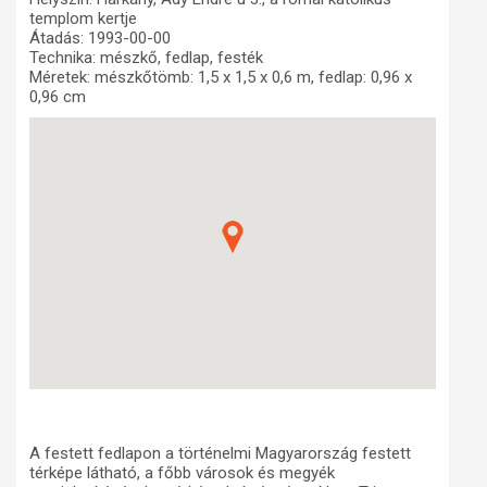
templom kertje
Műhelymunkák
Átadás: 1993-00-00
Technika: mészkő, fedlap, festék
Méretek: mészkőtömb: 1,5 x 1,5 x 0,6 m, fedlap: 0,96 x
0,96 cm
A festett fedlapon a történelmi Magyarország festett
térképe látható, a főbb városok és megyék