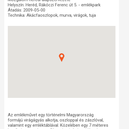
Helyszín: Heréd, Rákóczi Ferenc út 5. - emlékpark
Műhelymunkák
Átadás: 2009-05-00
Technika: Akácfaoszlopok, murva, virágok, tuja
Az emlékművet egy történelmi Magyarország
formájú virágágyás alkotja, oszloppal és zászlóval,
valamint egy emléktáblával. Közelében egy
7 méteres