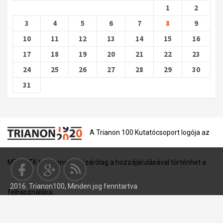
1
2
3
4
5
6
7
8
9
10
11
12
13
14
15
16
17
18
19
20
21
22
23
24
25
26
27
28
29
30
31
A Trianon 100 Kutatócsoport logója az
MTA BTK tulajdona, és kizárólag a hozzájárulásával történhet a
2016. Trianon100, Minden jog fenntartva
felhasználása.