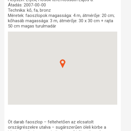
Átadás: 2007-00-00
Műhelymunkák
Technika: kő, fa, bronz
Méretek: faoszlopok magassága: 4 m, átmérője: 20 cm;
kőhasáb magassága: 3 m, átmérője: 30 x 30 cm + rajta
50 cm magas turulmadár
Öt darab faoszlop – feltehetően az elcsatolt
országrészekre utalva – sugárszerűen öleli körbe a