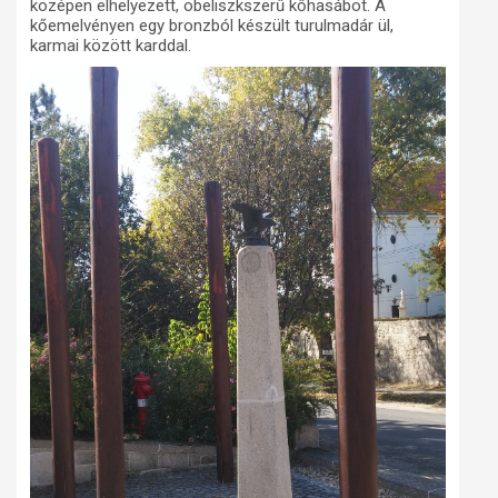
középen elhelyezett, obeliszkszerű kőhasábot. A
kőemelvényen egy bronzból készült turulmadár ül,
karmai között karddal.