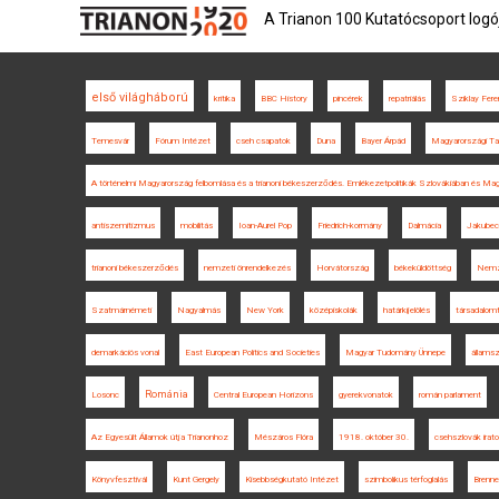
A Trianon 100 Kutatócsoport logó
első világháború
kritika
BBC History
pincérek
repatriálás
Sziklay Fere
Temesvár
Fórum Intézet
cseh csapatok
Duna
Bayer Árpád
Magyarországi T
A történelmi Magyarország felbomlása és a trianoni békeszerződés. Emlékezetpolitikák Szlovákiában és Ma
antiszemitizmus
mobilitás
Ioan-Aurel Pop
Friedrich-kormány
Dalmácia
Jakubec
trianoni békeszerződés
nemzeti önrendelkezés
Horvátország
békeküldöttség
Nemze
Szatmárnémeti
Nagyalmás
New York
középiskolák
határkijelölés
társadalom
demarkációs vonal
East European Politics and Societies
Magyar Tudomány Ünnepe
állams
Románia
Losonc
Central European Horizons
gyerekvonatok
román parlament
Az Egyesült Államok útja Trianonhoz
Mészáros Flóra
1918. október 30.
csehszlovák irat
Könyvfesztivál
Kunt Gergely
Kisebbségkutató Intézet
szimbolikus térfoglalás
Brenne