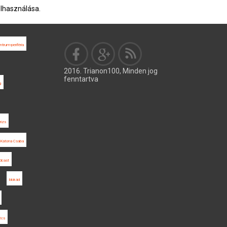
elhasználása.
ntrum-periféria
2016. Trianon100, Minden jog
fenntartva
g
rizs
Katona Csaba
dcast
blokád
écs