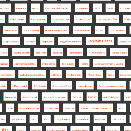
an Holec
Kárpátalja
ünnep
XVIII. Torockói Diáktábor
Máramaros
BBTE
2020.
Libri Kiadó
ség
koncepciós per
fosztogatások
Miroslav Michela
Pogány József
Trianon-emlékművek
Nagyh
románosítás
Népszövetség
diplomáciai kapcsolatok
Gaucsík István
Az Est
Schmidt Anikó
Zahorán Csaba
Nagy Szabolcs
München
Papp Károly
magyar-román háború
Gömöry Ján
Maros
Gazdag József
Tilos Rádió
polgárság
Selmecbánya
NEPOSTRANS
Juhász Balázs
nalizmus
közvéleménykutatás
etnikai térkép
Tost László
História
Győri Egyházmegyei Levéltár
jcsányi Gellért
Ludovika Egyetemi Kiadó
ratifikálás
Pro Minoritate
Murber Ibolya
Prága
békeelőké
démia
MTA Lendület
Tóth László
Jeszenszky Géza
wagon dwellers
Oroszországi polgárháború
Burgenland
Szilágykövesd
Szeghy-Gayer Veronika
Erőszak
RMDSZ
proletárdiktatúra
zsid
t
MTA
Bánáti Köztársaság
Lajtabánság
Balla Tibor
Román Tudományos Akadémia
Gömör
 béke
spanyolnátha
1921
Brünn
magyar regény
szerb iratok
Felsőszék
Trianon arcai
Balázs
Kisjenő
Gali Máté
román megszállás
spai egyezmény
terror
Beregszász
köny