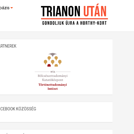
bázis
művek (feltöltés alatt)
kültek
ARTNEREK
ACEBOOK KÖZÖSSÉG