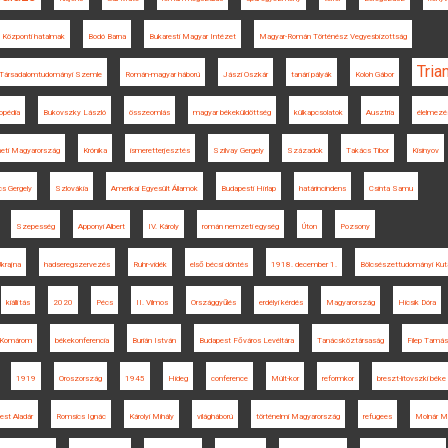
Központi hatalmak
Bodó Barna
Bukaresti Magyar Intézet
Magyar-Román Történész Vegyesbizottság
Tria
Társadalomtudományi Szemle
Román-magyar háború
Jászi Oszkár
tanári pályák
Koloh Gábor
lopédia
Bukovszky László
összeomlás
magyar békeküldöttség
külkapcsolatok
Ausztria
élelmezé
neti Magyarország
Krónika
ismeretterjesztés
Szilvay Gergely
Századok
Takács Tibor
Kisinyov
s Gergely
Szlovákia
Amerikai Egyesült Államok
Budapesti Hírlap
határincindens
Csinta Samu
Szepesség
Apponyi Albert
IV. Károly
román nemzeti egység
Úton
Pozsony
Ukrajna
hadseregszervezés
Ruhr-vidék
első bécsi döntés
1918. december 1.
Bölcsészettudományi Kut
kiállítás
2020
Pécs
II. Vilmos
Országgyűlés
erdélyi kérdés
Magyarország
Hicsik Dóra
Komárom
békekonferencia
Burián István
Budapest Főváros Levéltára
Tanácsköztársaság
Filep Tamá
1919
Oroszország
1945
Hideg
conference
Múlt-kor
reformkor
breszt-litovszki béke
est Aladár
Romsics Ignác
Károlyi Mihály
világháború
történelmi Magyarország
refugees
Molnár Mi