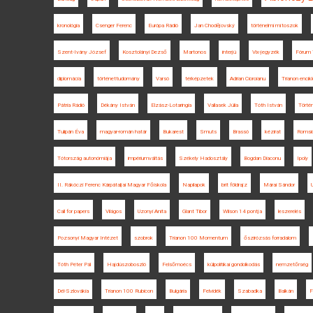
kronológia
Csenger Ferenc
Európa Rádió
Jan Chodějovský
történelmi mítoszok
Szent-Ivány József
Kosztolányi Dezső
Martonos
interjú
Vix-jegyzék
Fórum 
diplomácia
történettudomány
Varsó
térképzetek
Adrian Cioroianu
Trianon encik
Pátria Rádió
Dékány István
Elzász-Lotaringia
Vallasek Júlia
Tóth István
Törté
Tulipán Éva
magyar-román határ
Bukarest
Smuts
Brassó
kézirat
Romsic
Tótország autonómiája
impériumváltás
Székely Hadosztály
Bogdan Diaconu
Ipoly
II. Rákóczi Ferenc Kárpátaljai Magyar Főiskola
Napilapok
brit földrajz
Márai Sándor
Call for papers
Világos
Uzonyi Anita
Glant Tibor
Wilson 14 pontja
leszerelés
Pozsonyi Magyar Intézet
szobrok
Trianon 100 Momentum
őszirózsás forradalom
Tóth Péter Pál
Hajdúszoboszló
Felsőmoécs
külpolitikai gondolkodás
nemzetőrség
Dél-Szlovákia
Trianon 100 Rubicon
Bulgária
Felvidék
Szabadka
Balkán
F