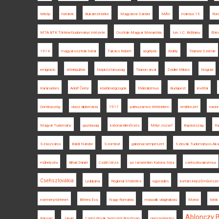
térkép
határok
Bukaresti béke
Magyarosi Sándor
MÁV
március 15.
Rom
MTA BTK Történettudományi Intézete
Osztrák-Magyar Monarchia
Ion. I.C. Brătianu
Éhín
1914
magyar-osztrák határ
Takács Róbert
segélyek
Erdély
Trianoni Szemle
emigráció
áttelepültek
Népköztársaság
Trianon árvái
Zeidler Miklós
Nógrád
Karánsebes
Adolf Černý
kisebbségi jogok
föderalizmus
Budapest
levéltár
Gombaszög
olasz diplomácia
1917
párhuzamos történelem
emlékezet
nacio
Magyar Tudomány
gazdaság
katonai ellenőrzés
Mélyi József
Bajorország
Ra
Szászváros
Bárdi Nándor
Szombat
gabonacsempészet
Szlovák Tudományos Aka
műhelyvita
Bihari Dániel
Csáth Géza
az Ismeretlen Katona Sírja
csehszlovakizmus
Csehszlovákia
Ljubljana
Regional Statistics
egyesülés
kortárs képzőművésze
eseménytörténet
Bittera Éva
Nagy-Románia
második világháború
Mohol
török
Ablonczy 
Bánság
Japán
Csehszlovák Nemzeti Bizottság
nemzetépítés