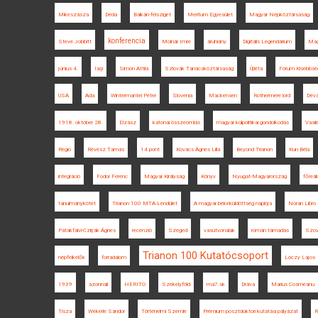
Mikeszásza
Déda
Balkán-félsziget
Meritum Egyesület
Magyar Népköztársaság
konferencia
Steve Jobbitt
Molnár Imre
áruhiány
Digitális Legendárium
Mag
június 4.
Iaşi
Simon Attila
Szlovák Tanácsköztársaság
Újléta
Fórum Kisebbsé
USA
Ada
Wintermantel Péter
Slovenia
Mackensen
Rothermere lord
Dév
1918. október 28.
Elzász
katonai összeomlás
magyar külpolitikai gondolkodás
Vasil
Regio
Révész Tamás
14 pont
Kovács Ágnes Lilla
Beyond Trianon
Kun Béla
integráció
Fodor Ferenc
Magyar Királyság
Könyv
Nyugat-Magyarország
főreál
tanulmánykötet
Trianon 100 MTA-Lendület
A magyar békeküldöttség naplója
Noran Libro
Patakfalvi-Czirják Ágnes
recenzió
Szeged
vasútvonalak
román támadás
Szov
Trianon 100 Kutatócsoport
népfelkelők
forradalom
Lóczy Lajos
1939
azonnali
HERITO
Székelyföld
ma7.sk
Dráva
Marius Cosmeanu
Tisza
Wekerle Sándor
Történelmi Szemle
Prémium posztdoktori kutatási pályázat
R