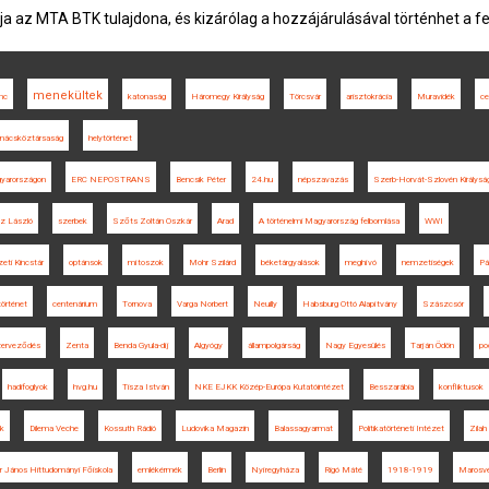
ja az MTA BTK tulajdona, és kizárólag a hozzájárulásával történhet a f
menekültek
nc
katonaság
Háromegy Királyság
Törcsvár
arisztokrácia
Muravidék
ce
anácsköztársaság
helytörténet
gyarországon
ERC NEPOSTRANS
Bencsik Péter
24.hu
népszavazás
Szerb-Horvát-Szlovén Királysá
z László
szerbek
Szőts Zoltán Oszkár
Arad
A történelmi Magyarország felbomlása
WWI
ti Kincstár
optánsok
mítoszok
Mohr Szilárd
béketárgyalások
meghívó
nemzetiségek
Pá
történet
centenárium
Tornova
Varga Norbert
Neuilly
Habsburg Ottó Alapítvány
Szászcsór
zerveződés
Zenta
Benda Gyula-díj
Algyógy
állampolgárság
Nagy Egyesülés
Tarján Ödön
po
hadifoglyok
hvg.hu
Tisza István
NKE EJKK Közép-Európa Kutatóintézet
Besszarábia
konfliktusok
ok
Dilema Veche
Kossuth Rádió
Ludovika Magazin
Balassagyarmat
Politikatörténeti Intézet
Zilah
r János Hittudományi Főiskola
emlékérmék
Berlin
Nyíregyháza
Rigó Máté
1918-1919
Marosv