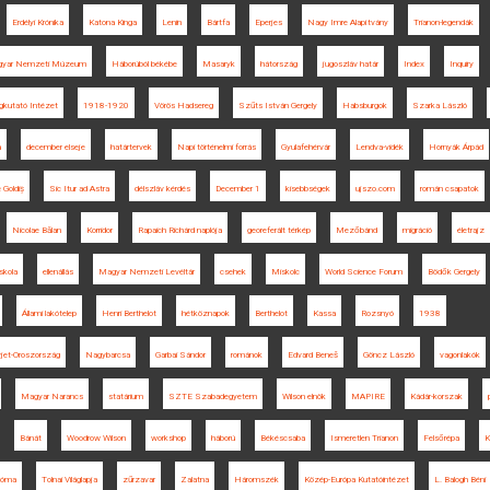
Erdélyi Krónika
Katona Kinga
Lenin
Bártfa
Eperjes
Nagy Imre Alapítvány
Trianon-legendák
yar Nemzeti Múzeum
Háborúból békébe
Masaryk
hátország
jugoszláv határ
Index
Inquiry
gkutató Intézet
1918-1920
Vörös Hadsereg
Szűts István Gergely
Habsburgok
Szarka László
a
december elseje
határtervek
Napi történelmi forrás
Gyulafehérvár
Lendva-vidék
Hornyák Árpád
e Goldiș
Sic Itur ad Astra
délszláv kérdés
December 1
kisebbségek
ujszo.com
román csapatok
Nicolae Bălan
Korridor
Rapaich Richárd naplója
georeferált térkép
Mezőbánd
migráció
életrajz
iskola
ellenállás
Magyar Nemzeti Levéltár
csehek
Miskolc
World Science Forum
Bödők Gergely
Állami lakótelep
Henri Berthelot
hétköznapok
Berthelot
Kassa
Rozsnyó
1938
jet-Oroszország
Nagybarcsa
Garbai Sándor
románok
Edvard Beneš
Göncz László
vagonlakók
Magyar Narancs
statárium
SZTE Szabadegyetem
Wilson elnök
MAPIRE
Kádár-korszak
Bánát
Woodrow Wilson
workshop
háború
Békéscsaba
Ismeretlen Trianon
Felsőrépa
K
óma
Tolnai Világlapja
zűrzavar
Zalatna
Háromszék
Közép-Európa Kutatóintézet
L. Balogh Béni