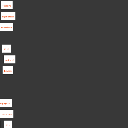
Teleki Pál
legionáriusok
Balázsfalva
1918
emlékmű
Délvidék
propaganda
özép-Európa
Bécs