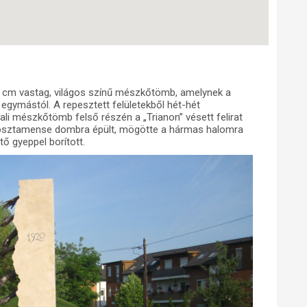
cm vastag, világos színű mészkőtömb, amelynek a
 egymástól. A repesztett felületekből hét-hét
ali mészkőtömb felső részén a „Trianon” vésett felirat
 posztamense dombra épült, mögötte a hármas halomra
tő gyeppel borított.