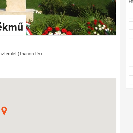
E
lékmű
zterület (Trianon tér)