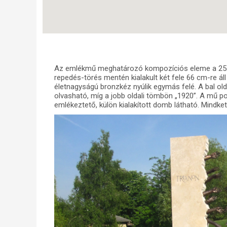
Az emlékmű meghatározó kompozíciós eleme a 25 
repedés-törés mentén kialakult két fele 66 cm-re áll
életnagyságú bronzkéz nyúlik egymás felé. A bal old
olvasható, míg a jobb oldali tömbön „1920”. A mű
emlékeztető, külön kialakított domb látható. Mindket