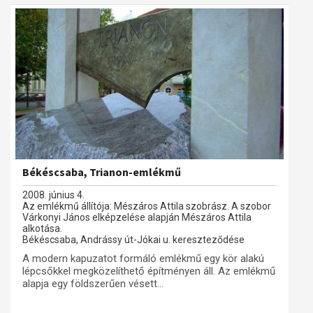
Békéscsaba, Trianon-emlékmű
2008. június 4.
Az emlékmű állítója: Mészáros Attila szobrász. A szobor
Várkonyi János elképzelése alapján Mészáros Attila
alkotása.
Békéscsaba, Andrássy út-Jókai u. kereszteződése
A modern kapuzatot formáló emlékmű egy kör alakú
lépcsőkkel megközelíthető építményen áll. Az emlékmű
alapja egy földszerűen vésett...