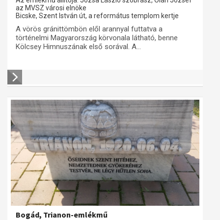
Az emlékmű állítója: Józsa László szobrász, Oláh József
az MVSZ városi elnöke
Bicske, Szent István út, a református templom kertje
A vörös gránittömbön elől arannyal futtatva a
történelmi Magyarország körvonala látható, benne
Kölcsey Himnuszának első sorával. A...
Bogád, Trianon-emlékmű