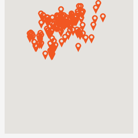
Műhelymunkák