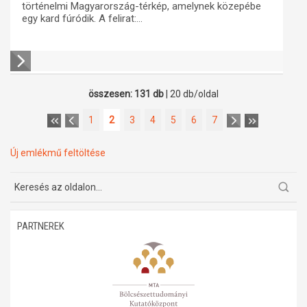
történelmi Magyarország-térkép, amelynek közepébe
egy kard fúródik. A felirat:...
összesen: 131 db
| 20 db/oldal
1
2
3
4
5
6
7
Új emlékmű feltöltése
PARTNEREK