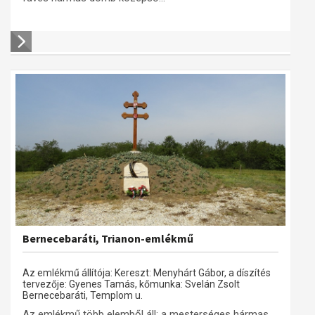
Bernecebaráti, Trianon-emlékmű
Az emlékmű állítója: Kereszt: Menyhárt Gábor, a díszítés
tervezője: Gyenes Tamás, kőmunka: Svelán Zsolt
Bernecebaráti, Templom u.
Az emlékmű több elemből áll: a mesterséges hármas