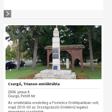
Csurgó, Trianon-emléktábla
2006. június 4.
Csurgó, Petőfi tér
Az emléktábla eredetileg a Festetics Emlékparkban volt,
majd 2010-től az Országzászló Emlékmű legalsó
elemeként rögzítették....