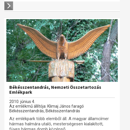
Békésszentandrás, Nemzeti Összetartozás
Emlékpark
2010. június 4.
Az emlékmű állítója: Klimaj János faragó
Békésszentandrás, Békésszentandrás
Az emlékpark több elemből áll. A magyar államcímer
hármas halmára utaló, mesterségesen kialakított,
füves hármas domb középső...