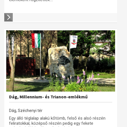
Dág, Millennium- és Trianon-emlékmű
Dág, Széchenyi tér
Egy álló téglalap alakú kőtömb, felső és alsó részén
feliratokkal, középső részén pedig egy fekete