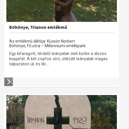
Böhönye, Trianon emlékmű
Az emlékmű állítója: Kücsön Norbert
Böhönye, Fő utca – Millenniumi emlékpark
Egy kifaragott, térdelő leányalak öleli körbe a díszes
kopjafát. A két copfos síró, stilizált leányalak magas
talpazaton ül, és kb....