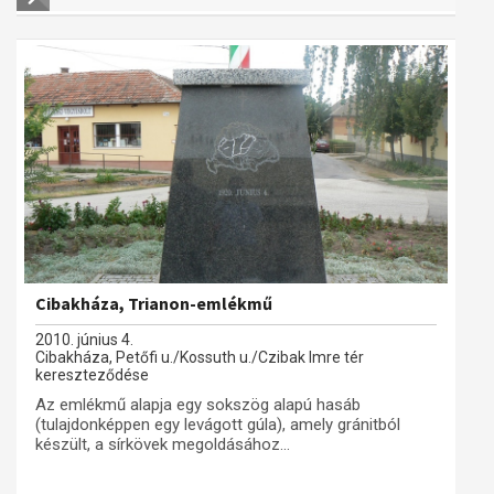
Cibakháza, Trianon-emlékmű
2010. június 4.
Cibakháza, Petőfi u./Kossuth u./Czibak Imre tér
kereszteződése
Az emlékmű alapja egy sokszög alapú hasáb
(tulajdonképpen egy levágott gúla), amely gránitból
készült, a sírkövek megoldásához...