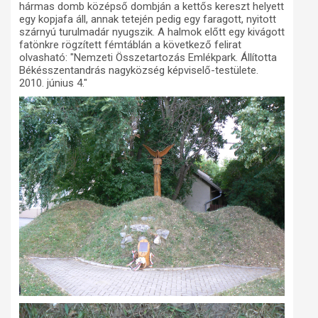
hármas domb középső dombján a kettős kereszt helyett
egy kopjafa áll, annak tetején pedig egy faragott, nyitott
szárnyú turulmadár nyugszik. A halmok előtt egy kivágott
fatönkre rögzített fémtáblán a következő felirat
olvasható: "Nemzeti Összetartozás Emlékpark. Állította
Békésszentandrás nagyközség képviselő-testülete.
2010. június 4."