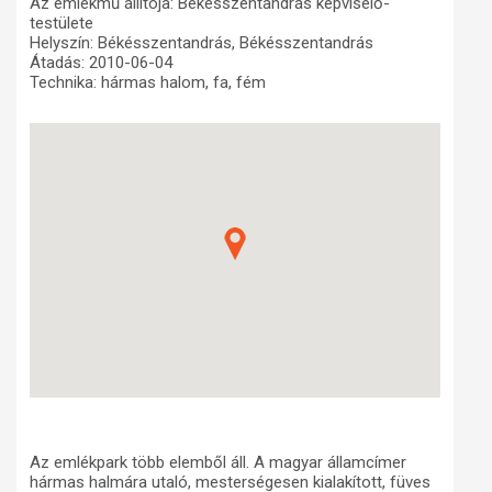
Az emlékmű állítója: Békésszentandrás képviselő-
testülete
Műhelymunkák
Helyszín: Békésszentandrás, Békésszentandrás
Átadás: 2010-06-04
Technika: hármas halom, fa, fém
Az emlékpark több elemből áll. A magyar államcímer
hármas halmára utaló, mesterségesen kialakított, füves