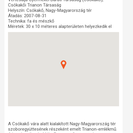
Csókakői Trianon Társaság
Műhelymunkák
Helyszín: Csókakő, Nagy-Magyarország tér
Átadás: 2007-08-31
Technika: fa és mészkő
Méretek: 30 x 10 méteres alapterületen helyezkedik el
A Csókakő vára alatt kialakított Nagy-Magyarország tér
szoboregyüttesének részeként emelt Trianon-emlékmű.