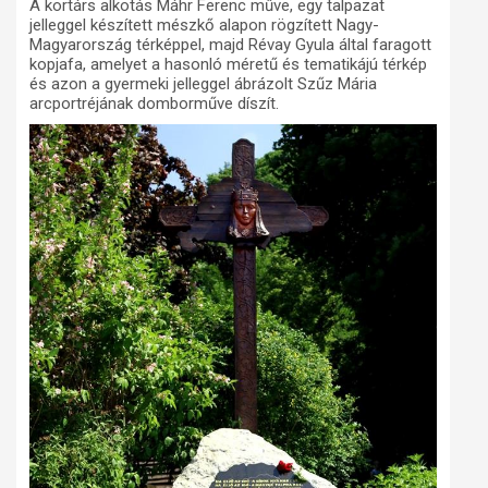
A kortárs alkotás Máhr Ferenc műve, egy talpazat
jelleggel készített mészkő alapon rögzített Nagy-
Magyarország térképpel, majd Révay Gyula által faragott
kopjafa, amelyet a hasonló méretű és tematikájú térkép
és azon a gyermeki jelleggel ábrázolt Szűz Mária
arcportréjának domborműve díszít.