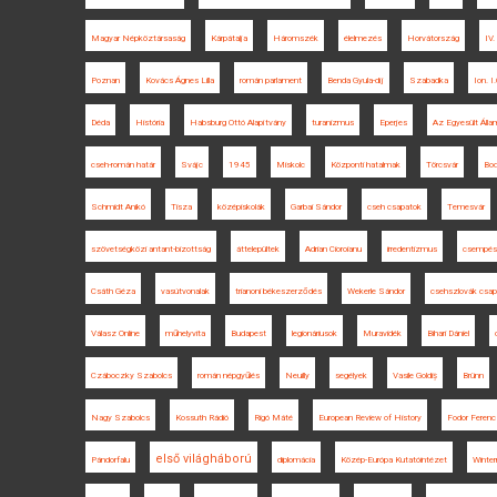
Magyar Népköztársaság
Kárpátalja
Háromszék
élelmezés
Horvátország
IV.
Poznan
Kovács Ágnes Lilla
román parlament
Benda Gyula-díj
Szabadka
Ion. I
Déda
História
Habsburg Ottó Alapítvány
turanizmus
Eperjes
Az Egyesült Álla
cseh-román határ
Svájc
1945
Miskolc
Központi hatalmak
Törcsvár
Bod
Schmidt Anikó
Tisza
középiskolák
Garbai Sándor
cseh csapatok
Temesvár
szövetségközi antant-bizottság
áttelepültek
Adrian Cioroianu
irredentizmus
csempés
Csáth Géza
vasútvonalak
trianoni békeszerződés
Wekerle Sándor
csehszlovák csap
Válasz Online
műhelyvita
Budapest
legionáriusok
Muravidék
Bihari Dániel
Czáboczky Szabolcs
román népgyűlés
Neuilly
segélyek
Vasile Goldiș
Brünn
Nagy Szabolcs
Kossuth Rádió
Rigó Máté
European Review of History
Fodor Ferenc
első világháború
Pándorfalu
diplomácia
Közép-Európa Kutatóintézet
Winter