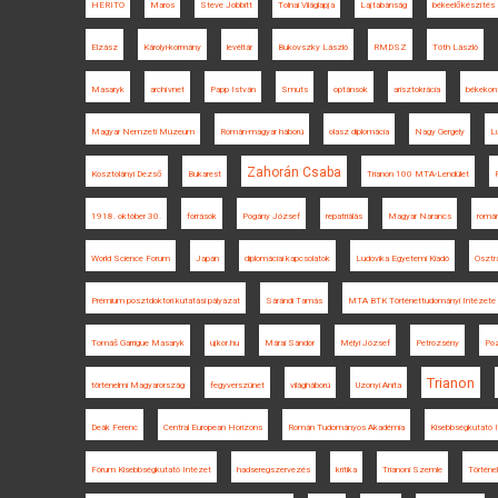
HERITO
Maros
Steve Jobbitt
Tolnai Világlapja
Lajtabánság
békeelőkészítés
Elzász
Károlyi-kormány
levéltár
Bukovszky László
RMDSZ
Tóth László
Masaryk
archívnet
Papp István
Smuts
optánsok
arisztokrácia
békekonf
Magyar Nemzeti Múzeum
Román-magyar háború
olasz diplomácia
Nagy Gergely
Lu
Zahorán Csaba
Kosztolányi Dezső
Bukarest
Trianon 100 MTA-Lendület
1918. október 30.
források
Pogány József
repatriálás
Magyar Narancs
romá
World Science Forum
Japán
diplomáciai kapcsolatok
Ludovika Egyetemi Kiadó
Osztr
Prémium posztdoktori kutatási pályázat
Sárándi Tamás
MTA BTK Történettudományi Intézete
Tomáš Garrigue Masaryk
ujkor.hu
Márai Sándor
Mélyi József
Petrozsény
Poz
Trianon
történelmi Magyarország
fegyverszünet
világháború
Uzonyi Anita
Deák Ferenc
Central European Horizons
Román Tudományos Akadémia
Kisebbségkutató 
Fórum Kisebbségkutató Intézet
hadseregszervezés
kritika
Trianoni Szemle
Történe