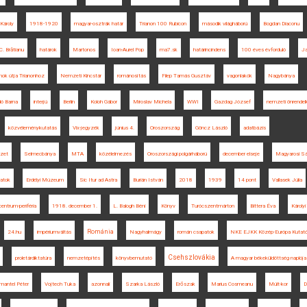
 Károly
1918-1920
magyar-osztrák határ
Trianon 100 Rubicon
második világháború
Bogdan Diaconu
.C. Brătianu
határok
Martonos
Ioan-Aurel Pop
ma7.sk
határincindens
100 éves évforduló
Ja
mok útja Trianonhoz
Nemzeti Kincstár
románosítás
Filep Tamás Gusztáv
vagonlakók
Nagybánya
ó Barna
interjú
Berlin
Koloh Gábor
Miroslav Michela
WWI
Gazdag József
nemzeti önrende
közvéleménykutatás
Vix-jegyzék
június 4.
Oroszország
Göncz László
adatbázis
zet
Selmecbánya
MTA
közélelmezés
Oroszországi polgárháború
december elseje
Magyarosi Sá
atok
Erdélyi Múzeum
Sic Itur ad Astra
Burián István
2018
1939
14 pont
Vallasek Júlia
centrum-periféria
1918. december 1.
L. Balogh Béni
Könyv
Turócszentmárton
Bittera Éva
Károlyi
Románia
24.hu
impériumváltás
Nagyhalmágy
román csapatok
NKE EJKK Közép-Európa Kutató
Csehszlovákia
proletárdiktatúra
nemzetépítés
könyvbemutató
A magyar békeküldöttség naplója
mantel Péter
Vojtech Tuka
azonnali
Szarka László
Erőszak
Marius Cosmeanu
Múlt-kor
D