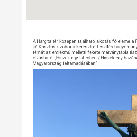
A Hargita tér közepén található alkotás fő eleme a
kő Krisztus-szobor a keresztre feszítés hagyományo
témát az emlékmű melletti fekete márványtábla tisz
olvasható: „Hiszek egy Istenben / Hiszek egy hazáb
Magyarország feltámadásában.”