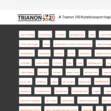
A Trianon 100 Kutatócsoport logó
Vörös Hadsereg
nemzetőrség
Szombat
spai egyezmény
Varsó
Szőts Zoltá
Szűts István Gergely
Bánát
Magyar-Román Történész Vegyesbizottság
Népköztársaság
tanulmánykötet
térképzetek
reformkor
Lőcse
Felsőmoécs
Magyar Nemzeti 
centenárium
Katona Csaba
mítoszok
MÁV
Prága
Balassagyarmat
Hics
Szilvay Gergely
Glant Tibor
Komárom
Apáthy István
Mészáros Flóra
Trianon-
konferencia
Lóczy Lajos
határtervek
Mohol
Dél-Szlovákia
Maniu Gyula
Nagyalmás
Huszár-kormány
Bencsik Péter
ismeretterjesztés
Nógrád
magyar
párhuzamos történelem
BBC History
etnikai térkép
Földrajzi Közlemények
Vörös Lá
Politikatörténeti Intézet
Fórum Társadalomtudományi Szemle
katonaság
2020
Ipol