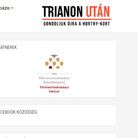
bázis
művek (feltöltés alatt)
kültek
ARTNEREK
ACEBOOK KÖZÖSSÉG