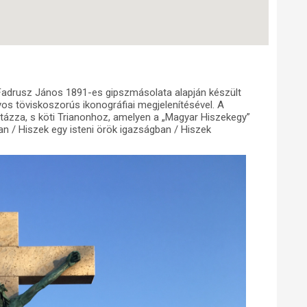
 Fadrusz János 1891-es gipszmásolata alapján készült
s töviskoszorús ikonográfiai megjelenítésével. A
tázza, s köti Trianonhoz, amelyen a „Magyar Hiszekegy”
an / Hiszek egy isteni örök igazságban / Hiszek