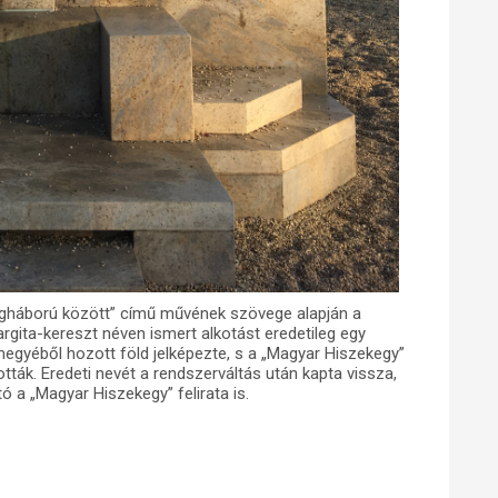
ilágháború között” című művének szövege alapján a
argita-kereszt néven ismert alkotást eredetileg egy
egyéből hozott föld jelképezte, s a „Magyar Hiszekegy”
tották. Eredeti nevét a rendszerváltás után kapta vissza,
ó a „Magyar Hiszekegy” felirata is.