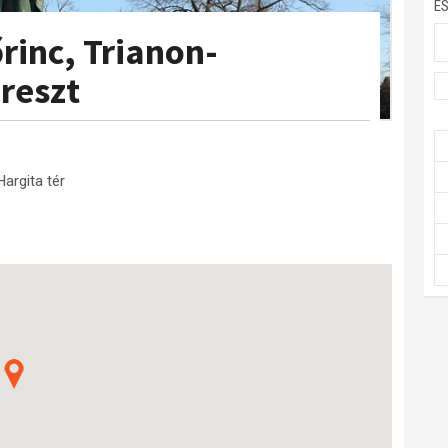
E
rinc, Trianon-
reszt
Hargita tér