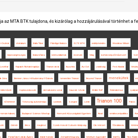
ja az MTA BTK tulajdona, és kizárólag a hozzájárulásával történhet a f
n Oszkár
statárium
Balla Tibor
Pálvölgyi Balázs
ELTE BTK
erdélyi kérdés
Woodrow Wilson
népességmozgás
Balázsfalva
kérészállamok
recenzió
Világ
kortárs képzőművészet
Som
Levéltár
Rapaich Richárd naplója
Trianon árvái
Ausztria
Az Est
zsidóság
Fest Aladár
tényle
menekültek
ik Dóra
Brenner János Hittudományi Főiskola
Ismeretlen Trianon
Beyond Trianon
in
emlékművek
Hajdúszoboszló
demarkációs vonal
Gaucsík István
Müller Rolf
föderalizmus
Ljublja
Trianon 100
nőtörténet
Tótország autonómiája
szerbek
Szeged
Lenin
Párizs
-román háború
Budapest Science Meetup
Nemzeti Közszolgálati Egyetem
Arad
emlékezetpolitika
Ro
szló
Gömör
Bécs
meghívó
Szerb-Horvát-Szlovén Királyság
Clio Intézet
főreáliskola
történ
y
Patakfalvi-Czirják Ágnes
Bárdi Nándor
Zempléni-hegység
Meritum Egyesület
Bártfa
Tilos Rádió