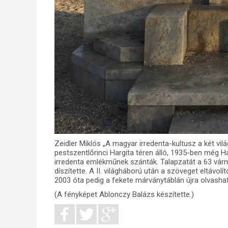
Zeidler Miklós „A magyar irredenta-kultusz a két v
pestszentlőrinci Hargita téren álló, 1935-ben még H
irredenta emlékműnek szánták. Talapzatát a 63 várm
díszítette. A II. világháború után a szöveget eltávolí
2003 óta pedig a fekete márványtáblán újra olvashat
(A fényképet Ablonczy Balázs készítette.)