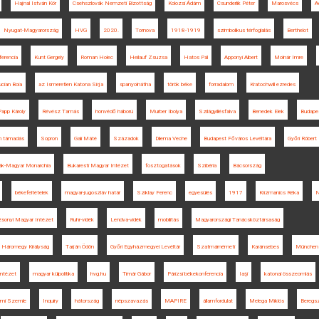
Hajnal István Kör
Csehszlovák Nemzeti Bizottság
Kolozsi Ádám
Csunderlik Péter
Marosvécs
A
Nyugat-Magyarország
HVG
2020.
Tornova
1918-1919
szimbolikus térfoglalás
Berthelot
erencia
Kunt Gergely
Roman Holec
Heilauf Zsuzsa
Hatos Pál
Apponyi Albert
Molnár Imre
cian Boia
az Ismeretlen Katona Sírja
spanyolnátha
török béke
forradalom
Kratochwill ezredes
Papp Károly
Révész Tamás
honvédő háború
Murber Ibolya
Szilágyillésfalva
Benedek Elek
Budapes
n támadás
Sopron
Gali Máté
Századok
Dilema Veche
Budapest Főváros Levéltára
Győri Róbert
ák-Magyar Monarchia
Bukaresti Magyar Intézet
fosztogatások
Szibéria
Bácsország
békefeltételek
magyar-jugoszláv határ
Sziklay Ferenc
egyesülés
1917
Krizmanics Réka
N
sonyi Magyar Intézet
Ruhr-vidék
Lendva-vidék
mobilitás
Magyarországi Tanácsköztársaság
Háromegy Királyság
Tarján Ödön
Győri Egyházmegyei Levéltár
Szatmárnémeti
Karánsebes
München
Intézet
magyar külpolitika
hvg.hu
Timár Gábor
Párizsi békekonferencia
Iaşi
katonai összeomlás
lmi Szemle
Inquiry
hátország
népszavazás
MAPIRE
államfordulat
Melega Miklós
Beregs