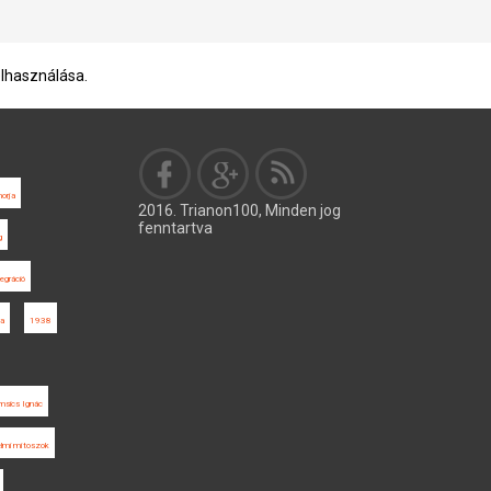
elhasználása.
orja
2016. Trianon100, Minden jog
fenntartva
g
tegráció
na
1938
msics Ignác
elmi mítoszok