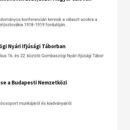
udományos konferencián keresik a választ azokra a
eh)szlovákia 1918-1919 fordulóján.
gi Nyári Ifjúsági Táborban
úlius 16. és 22. közötti Gombaszögi Nyári ifjúsági Tábor
ése a Budapesti Nemzetközi
tócsoport munkájáról és kiadványairól.