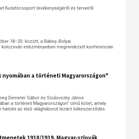
t Kutatócsoport tevékenységéről és terveiről.
óber 18–20. között, a Babeș-Bolyai
olozsvári intézményeiben megrendezett konferencián
k nyomában a történeti Magyarországon"
 meg Demeter Gábor és Szulovszky János
ában a történeti Magyarországon" című kötet, amely
 hatolni az első világháborút lezáró békeszerződés
átmenetek 1918/1919. Magyar-szlovák