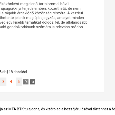
dőközönként megjelenő tartalommal bővül.
újságcikknyi terjedelemben, közérthető, de nem
 a tágabb érdeklődő közönség részére. A kezdeti
thetente jelenik meg új bejegyzés, amelyet minden
eg egy kisebb tematikát dolgoz fel, de általánosabb
ról való gondolkodásunk számára is releváns módon.
6 db
| 18 db/oldal
3
4
5
ja az MTA BTK tulajdona, és kizárólag a hozzájárulásával történhet a f