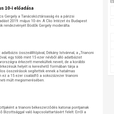
E
us 10-i előadása
cs Gergely a Tanácsköztársaság és a párizsi
adást 2019. május 10-én. A Clio Intézet és Budapest
ik rendezvényét Bödők Gergely moderálta.
atbázis összeállítójával, Dékány Istvánnal, a „Trianoni
val, egy több mint 15 ezer névből álló adatbázist
rországra érkezett menekültek neveit, de a korábbi
érkezésük helyét is kereshető formában tárja a
talos összeírások segítettek ennek a hatalmas
 ez a 15 ezer családfő a sokszázezer trianoni
éneti múlt megismerésében.
tjaként a trianoni békeszerződés katonai pontjainak
 Bizottsággal való kapcsolattartásért felelt. Erről a