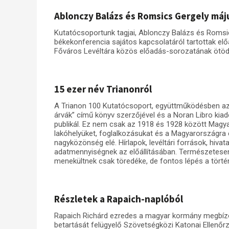
Ablonczy Balázs és Romsics Gergely máj
Kutatócsoportunk tagjai, Ablonczy Balázs és Romsi
békekonferencia sajátos kapcsolatáról tartottak elő
Főváros Levéltára közös előadás-sorozatának ötöd
15 ezer név Trianonról
A Trianon 100 Kutatócsoport, együttműködésben az ad
árvák” című könyv szerzőjével és a Noran Libro kiadó
publikál. Ez nem csak az 1918 és 1928 között Magya
lakóhelyüket, foglalkozásukat és a Magyarországra 
nagyközönség elé. Hírlapok, levéltári források, hiva
adatmennyiségnek az előállításában. Természetesen
menekültnek csak töredéke, de fontos lépés a tört
Részletek a Rapaich-naplóból
Rapaich Richárd ezredes a magyar kormány megbízot
betartását felügyelő Szövetségközi Katonai Ellenőrző