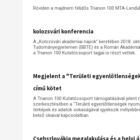
Röviden a majdnem félidős Trianon 100 MTA-Lendüle
kolozsvári konferencia
A „Kolozsvári akadémiai napok” keretében 2018. okt
Tudományegyetemen (BBTE) és a Román Akadémia k
a Trianon 100 Kutatócsoport tagjai is részt vettek.
Megjelent a "Területi egyenlőtlensége
című kötet
A Trianon 100 Kutatócsoport támogatásával jelent
szerkesztésében a "Területi egyenlőtlenségek nyom
térképek és adatok sokaságával igyekszik mélyebbre
belső okaival kapcsolatban.
Csehszlovákia megalakulása és a helyi 