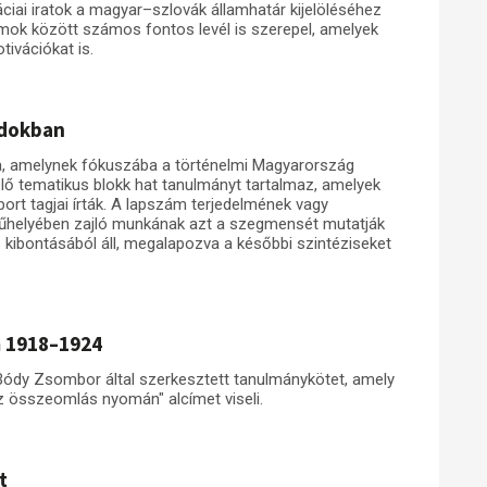
ciai iratok a magyar–szlovák államhatár kijelöléséhez
ok között számos fontos levél is szerepel, amelyek
tivációkat is.
adokban
, amelynek fókuszába a történelmi Magyarország
lő tematikus blokk hat tanulmányt tartalmaz, amelyek
rt tagjai írták. A lapszám terjedelmének vagy
űhelyében zajló munkának azt a szegmensét mutatják
s kibontásából áll, megalapozva a későbbi szintéziseket
m 1918–1924
 Bódy Zsombor által szerkesztett tanulmánykötet, amely
az összeomlás nyomán" alcímet viseli.
t