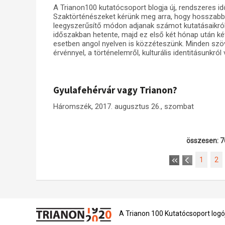
A Trianon100 kutatócsoport blogja új, rendszeres i
Szaktörténészeket kérünk meg arra, hogy hosszabb 
leegyszerűsítő módon adjanak számot kutatásaikról
időszakban hetente, majd ez első két hónap után ké
esetben angol nyelven is közzéteszünk. Minden szöv
érvénnyel, a történelemről, kulturális identitásunk
Gyulafehérvár vagy Trianon?
Háromszék, 2017. augusztus 26., szombat
összesen: 7
1
2
A Trianon 100 Kutatócsoport logó