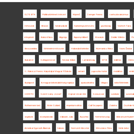
ELTE BTK
Politikatörténeti Intézet
Kisjenő
Csenger Ferenc
csehszlovakizmus
mítoszok
Brassó
tanári pályák
hadseregszervezés
gazdaság
Vojtech Tuka
integráció
Balázsfalva
Algyógy
Apponyi Albert
Masaryk
Zeidler Miklós
Po
Besszarábia
történelmi mítoszok
Háborúból békébe
Krizmanics Réka
Vavro Šrobár
Bukarest
Szilágykövesd
Nicolae Bălan
Lajtabánság
MTA
kiállítás
Vörös
II. Rákóczi Ferenc Kárpátaljai Magyar Főiskola
antant
jugoszláv határ
mobilitás
eml
Budapest
A magyar békeküldöttség naplója
spanyolnátha
Világos
békefeltételek
HERITO
Szent-Ivány József
Hajnal István Kör
Szászcsór
szerbek
azonnali
Rothermere lord
Mohr Szilárd
impériumváltás
Call for papers
Zalatna
Osztrák-
segélyek
középiskolák
Vallasek Júlia
Ausztria
Németország
Bölcsészettudom
Amerikai Egyesült Államok
háború
Nemzeti Kincstár
Mészáros Flóra
török béke