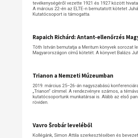
tevékenységéről vezette 1921 és 1927 között hivatal
A március 22-én az ELTE-n bemutatott kötetet Juhá
Kutatócsoport is támogatta.
Rapaich Richárd: Antant-ellenőrzés Ma
Tóth István bemutatja a Meritum könyvek sorozat le
Magyarországon című kötetét. A könyvet Balázs Ju
Trianon a Nemzeti Múzeumban
2019. március 25–26-án nagyszabású konferenciár
„Trianon” címmel. A rendezvényre számos, a témával
kutatócsoportunk munkatársai is. Alább az első panel
röviden.
Vavro Šrobár leveléből
Kollégánk, Simon Attila szerkesztésében és beveze