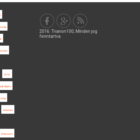
s
ország
2016. Trianon100, Minden jog
fenntartva
ok
Gusztáv
2020.
irják Ágnes
rszág
München
Marosvécs