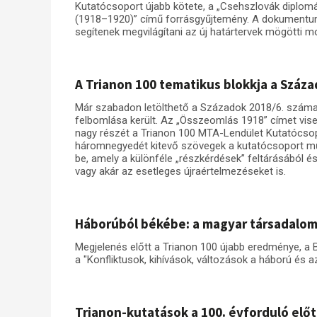
Kutatócsoport újabb kötete, a „Csehszlovák diplomá
(1918–1920)” című forrásgyűjtemény. A dokumentum
segítenek megvilágítani az új határtervek mögötti mo
A Trianon 100 tematikus blokkja a Száz
Már szabadon letölthető a Századok 2018/6. száma
felbomlása került. Az „Összeomlás 1918” címet vise
nagy részét a Trianon 100 MTA-Lendület Kutatócsopo
háromnegyedét kitevő szövegek a kutatócsoport m
be, amely a különféle „részkérdések” feltárásából é
vagy akár az esetleges újraértelmezéseket is.
Háborúból békébe: a magyar társadalo
Megjelenés előtt a Trianon 100 újabb eredménye, a
a "Konfliktusok, kihívások, változások a háború és 
Trianon-kutatások a 100. évforduló előt