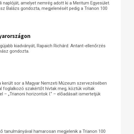
i naplóját, amelyet nemrég adott ki a Meritum Egyesület.
sz Balázs gondozta, megjelenését pedig a Trianon 100
gyarországon
gújabb kiadványát, Rapaich Richárd: Antant-ellenőrzés
hász gondozta.
a került sor a Magyar Nemzeti Múzeum szervezésében
 foglalkozó szakértőt hívtak meg, köztük voltak
 – „Trianoni horizontok I.” – előadásait ismertetjük
tő tanulmányával hamarosan megjelenik a Trianon 100