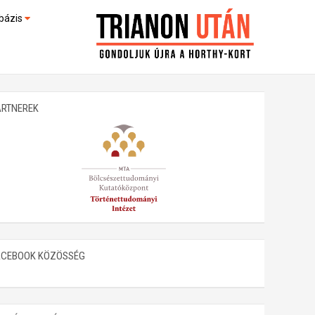
bázis
művek (feltöltés alatt)
kültek
ARTNEREK
ACEBOOK KÖZÖSSÉG