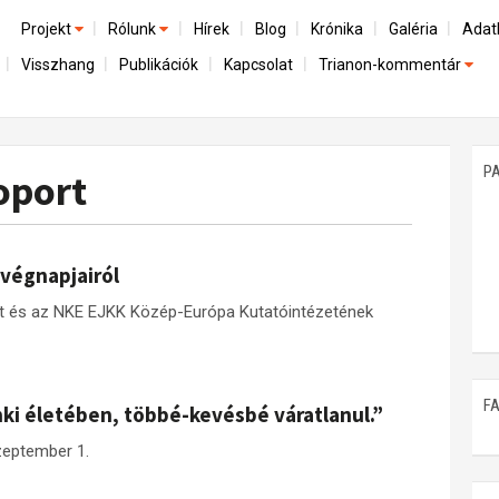
Projekt
Rólunk
Hírek
Blog
Krónika
Galéria
Adat
Visszhang
Publikációk
Kapcsolat
Trianon-kommentár
Előzmények
A kutatócsoport működéséről
Emlék
Dokumentumok
Nemzetközi kontextus: iratok és interpretációk
Munkatársaink
Mene
A trianoni szerződés
Az összeomlás és a magyar társadalom
P
oport
Műhelymunkák
A békerendszer megszilárdulása
Utókor és emlékezet
végnapjairól
rt és az NKE EJKK Közép-Európa Kutatóintézetének
F
ki életében, többé-kevésbé váratlanul.”
zeptember 1.