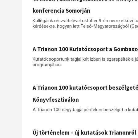
konferencia Somorján
Kollégáink részvételével október 9-én nemzetközi t
kérdésekre, hogyan lett Felső-Magyarországból (Cs
A Trianon 100 Kutatócsoport a Gombaszö
Kutatócsoportunk tagjai két ízben is szerepeltek a j
programjában.
A Trianon 100 kutatócsoport beszélget
Könyvfesztiválon
A Trianon 100 négy tagja pénteken beszélget a kuta
Új történelem – új kutatások Trianonról