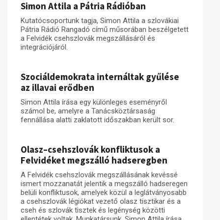
Simon Attila a Pátria Rádióban
Kutatócsoportunk tagja, Simon Attila a szlovákiai
Pátria Rádió Rangadó című műsorában beszélgetett
a Felvidék csehszlovák megszállásáról és
integrációjáról.
Szociáldemokrata internáltak gyűlése
az illavai erődben
Simon Attila írása egy különleges eseményről
számol be, amelyre a Tanácsköztársaság
fennállása alatti zaklatott időszakban került sor.
Olasz–csehszlovák konfliktusok a
Felvidéket megszálló hadseregben
A Felvidék csehszlovák megszállásának kevéssé
ismert mozzanatát jelentik a megszálló hadseregen
belüli konfliktusok, amelyek közül a leglátványosabb
a csehszlovák légiókat vezető olasz tisztikar és a
cseh és szlovák tisztek és legénység közötti
ellentétek voltak. Munkatársunk, Simon Attila írása.