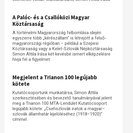
A Palóc- és a Csallóközi Magyar
Köztársaság
A történelmi Magyarország felbomlása idején
egyszerre több „kérészállam” is létrejött a felső-
magyarországi régióban – például a Szepesi
Köztársaság vagy a Kelet-Szlovák Népköztársaság.
Simon Attila írása két kevésbé ismert elképzelésre
hívja fel a figyelmet.
Megjelent a Trianon 100 legújabb
kötete
Kutatócsoportunk munkatársa, Simon Attila
szerkesztésében és bevezető tanulmányával jelent
meg a Trianon 100 MTA-Lendület Kutatócsoport
legújabb kötete: „Csehszlovák iratok a magyar–
szlovák államhatár kijelöléséhez (1918–1920)”
címmel.