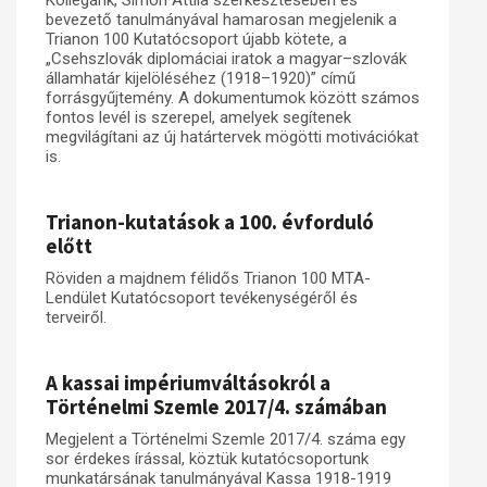
Kollégánk, Simon Attila szerkesztésében és
bevezető tanulmányával hamarosan megjelenik a
Trianon 100 Kutatócsoport újabb kötete, a
„Csehszlovák diplomáciai iratok a magyar–szlovák
államhatár kijelöléséhez (1918–1920)” című
forrásgyűjtemény. A dokumentumok között számos
fontos levél is szerepel, amelyek segítenek
megvilágítani az új határtervek mögötti motivációkat
is.
Trianon-kutatások a 100. évforduló
előtt
Röviden a majdnem félidős Trianon 100 MTA-
Lendület Kutatócsoport tevékenységéről és
terveiről.
A kassai impériumváltásokról a
Történelmi Szemle 2017/4. számában
Megjelent a Történelmi Szemle 2017/4. száma egy
sor érdekes írással, köztük kutatócsoportunk
munkatársának tanulmányával Kassa 1918-1919