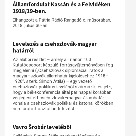
Álllamfordulat Kassán és a Felvidéken
1918/19-ben.
Elhangzott a Pátria Rádió Rangadó c. műsorában,
2018. július 30-án.
Levelezés a csehszlovák-magyar
határról
Az alábbi részlet – amely a Trianon 100
Kutatócsoport készülő forrásgyűjteményében fog
megjelenni („Csehszlovák diplomáciai iratok a
magyar–szlovák államhatár kijelöléséhez 1918–
1920”, szerk. Simon Attila) – egy vezető
csehszlovák politikus leveléből származik, és jelzi,
hogy a békekonferencia által pár nappal korábban
véglegesített csehszlovák–magyar államhatár
vonala a csehszlovák politikai és katonai körökben
nem aratott osztatlan tetszést.
Vavro Šrobár leveléből