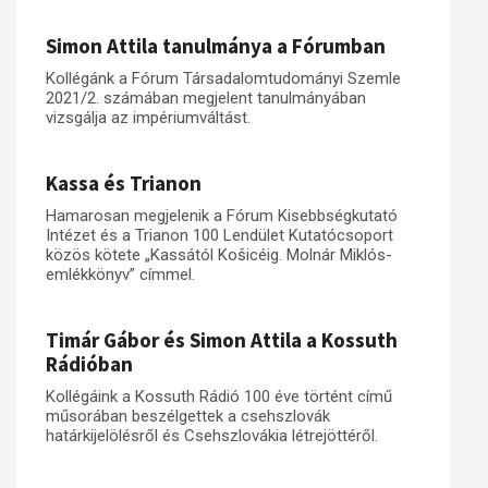
Simon Attila tanulmánya a Fórumban
Kollégánk a Fórum Társadalomtudományi Szemle
2021/2. számában megjelent tanulmányában
vizsgálja az impériumváltást.
Kassa és Trianon
Hamarosan megjelenik a Fórum Kisebbségkutató
Intézet és a Trianon 100 Lendület Kutatócsoport
közös kötete „Kassától Košicéig. Molnár Miklós-
emlékkönyv” címmel.
Timár Gábor és Simon Attila a Kossuth
Rádióban
Kollégáink a Kossuth Rádió 100 éve történt című
műsorában beszélgettek a csehszlovák
határkijelölésről és Csehszlovákia létrejöttéről.