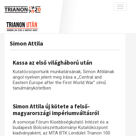
Toggle
navigati
Projekt
Rólunk
Előzmények
Hírek
A kutatócsoport működéséről
Nemzetközi kontextus: iratok és
Simon Attila
interpretációk
Blog
Munkatársaink
Az összeomlás és a magyar társadalom
Krónika
Kassa az első világháború után
A békerendszer megszilárdulása
Galéria
Kutatócsoportunk munkatársának, Simon Attilának
Utókor és emlékezet
Adatbázis
angol nyelven jelent meg írása a „Central and
Eastern Europe after the First World War” című
Visszhang
Emlékművek (feltöltés alatt)
tanulmánykötetben.
Publikációk
Menekültek
Simon Attila új kötete a felső-
Kapcsolat
magyarországi impériumváltásról
Trianon-kommentár
A somorjai Fórum Kisebbségkutató Intézet és a
Dokumentumok
budapesti Bölcsészettudományi Kutatóközpont
kiadványaként, az MTA BTK Lendület Trianon 100
A trianoni szerződés