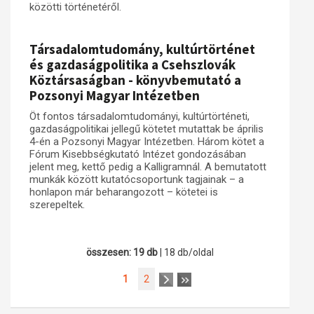
közötti történetéről.
Társadalomtudomány, kultúrtörténet
és gazdaságpolitika a Csehszlovák
Köztársaságban - könyvbemutató a
Pozsonyi Magyar Intézetben
Öt fontos társadalomtudományi, kultúrtörténeti,
gazdaságpolitikai jellegű kötetet mutattak be április
4-én a Pozsonyi Magyar Intézetben. Három kötet a
Fórum Kisebbségkutató Intézet gondozásában
jelent meg, kettő pedig a Kalligramnál. A bemutatott
munkák között kutatócsoportunk tagjainak – a
honlapon már beharangozott – kötetei is
szerepeltek.
összesen: 19 db
| 18 db/oldal
1
2