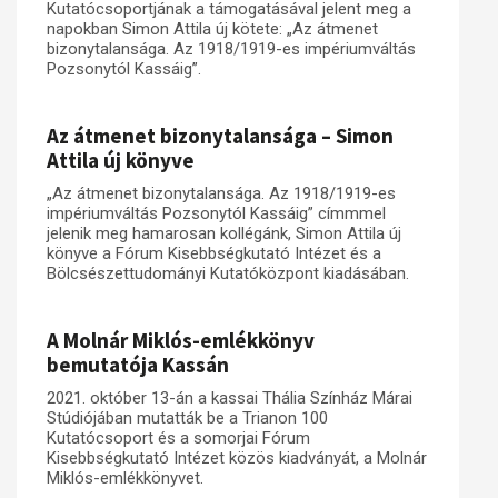
Kutatócsoportjának a támogatásával jelent meg a
napokban Simon Attila új kötete: „Az átmenet
Műhelymunkák
bizonytalansága. Az 1918/1919-es impériumváltás
Pozsonytól Kassáig”.
Az átmenet bizonytalansága – Simon
Attila új könyve
„Az átmenet bizonytalansága. Az 1918/1919-es
impériumváltás Pozsonytól Kassáig” címmmel
jelenik meg hamarosan kollégánk, Simon Attila új
könyve a Fórum Kisebbségkutató Intézet és a
Bölcsészettudományi Kutatóközpont kiadásában.
A Molnár Miklós-emlékkönyv
bemutatója Kassán
2021. október 13-án a kassai Thália Színház Márai
Stúdiójában mutatták be a Trianon 100
Kutatócsoport és a somorjai Fórum
Kisebbségkutató Intézet közös kiadványát, a Molnár
Miklós-emlékkönyvet.