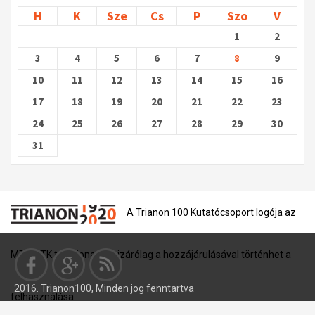
H
K
Sze
Cs
P
Szo
V
1
2
3
4
5
6
7
8
9
10
11
12
13
14
15
16
17
18
19
20
21
22
23
24
25
26
27
28
29
30
31
A Trianon 100 Kutatócsoport logója az
MTA BTK tulajdona, és kizárólag a hozzájárulásával történhet a
2016. Trianon100, Minden jog fenntartva
felhasználása.