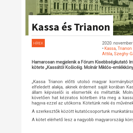
Kassa és Trianon
HÍREK
2020. november 
•
Kassa
,
Trianon
Attila
,
Szeghy-Ga
Hamarosan megjelenik a Fórum Kisebbségkutató Int
kötete „Kassától Košicéig. Molnár Miklós-emlékkön
„Kassa Trianon előtti utolsó magyar kormánybizt
elfeledett alakja, akinek érdemeit saját korában 
állam képviselői is elismerték és méltatták. Mol
követően hat kéziratos kötetben írta meg a kassa
hagyva ezzel az utókorra. Kötetünk neki és művének 
A szerkesztők között kutatócsoportunk munkatársai 
A kötet elérhető lesz a nagyobb magyarországi kön