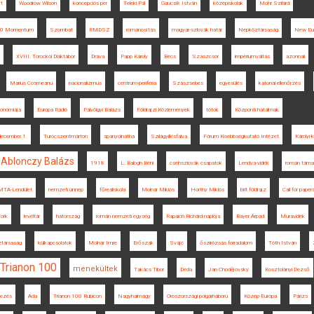
rt
Woodrow Wilson
koncepciós per
Teleki Pál
Gaucsík István
középiskolák
Mohr Szilárd
100 Momentum
Szombat
RMDSZ
románosítás
magyar-szlovák határ
Népköztársaság
New Eur
XVIII. Torockói Diáktábor
Dráva
Papp Károly
Bécs
Szászcsór
impériumváltás
azonnali
Marius Cosmeanu
nacionalizmus
centrum-periféria
Szászsebes
egyesülés
katonai ellenőrzés
tonómiája
Európa Rádió
Pálvölgyi Balázs
Földrajzi Közlemények
tótok
Központi hatalmak
december 1.
Turócszentmárton
spanyolnátha
Szilágyillésfalva
Fórum Kisebbségkutató Intézet
Károlyi
Ablonczy Balázs
1918
L. Balogh Béni
csehszlovák csapatok
Lendva-vidék
román táma
MTA-Lendület
nemzeti ünnep
főreáliskola
Molnár Miklós
Horthy Miklós
brit földrajz
Call for paper
ork
levéltár
hátország
román nemzeti egység
Rapaich Richárd naplója
Bayer Árpád
Muravidék
ztársaság
külkapcsolatok
Molnár Imre
Erőszak
Svájc
őszirózsás forradalom
Tóth István
Trianon 100
menekültek
Takács Tibor
Déda
Jan Chodějovský
Kosztolányi Dezső
mezés
Ada
Trianon 100 Rubicon
Nagyhalmágy
Oroszországi polgárháború
Közép-Európa
Párizs