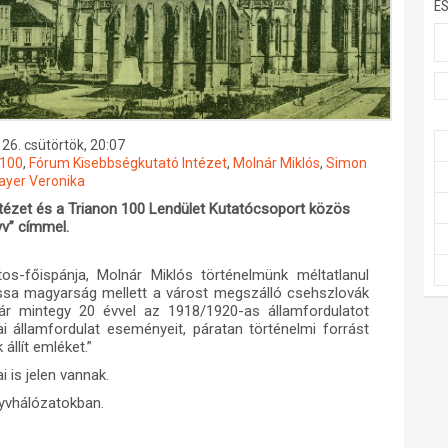
E
26. csütörtök, 20:07
 100
,
Fórum Kisebbségkutató Intézet
,
Molnár Miklós
,
Simon
yer Veronika
ézet és a Trianon 100 Lendület Kutatócsoport közös
yv” címmel.
os-főispánja, Molnár Miklós történelmünk méltatlanul
Kassa magyarság mellett a várost megszálló csehszlovák
nár mintegy 20 évvel az 1918/1920-as államfordulatot
i államfordulat eseményeit, páratan történelmi forrást
állít emléket.”
is jelen vannak.
yvhálózatokban.