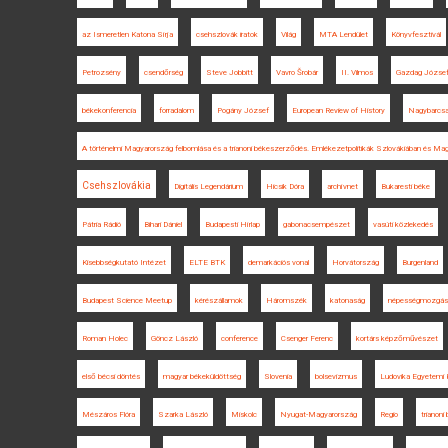
az Ismeretlen Katona Sírja
csehszlovák iratok
Világ
MTA Lendület
Könyvfesztivál
Petrozsény
csendőrség
Steve Jobbitt
Vavro Šrobár
II. Vilmos
Gazdag Józse
békekonferencia
forradalom
Pogány József
European Review of History
Nagybarcs
A történelmi Magyarország felbomlása és a trianoni békeszerződés. Emlékezetpolitikák Szlovákiában és Ma
Csehszlovákia
Digitális Legendárium
Hicsik Dóra
archívnet
Bukaresti béke
Pátria Rádió
Bihari Dániel
Budapesti Hírlap
gabonacsempészet
vasúti közlekedés
Kisebbségkutató Intézet
ELTE BTK
demarkációs vonal
Horvátország
Burgenland
Budapest Science Meetup
kérészállamok
Háromszék
katonaság
népességmozgás
Roman Holec
Göncz László
conference
Csenger Ferenc
kortárs képzőművészet
első bécsi döntés
magyar békeküldöttség
Slovenia
bolsevizmus
Ludovika Egyetemi 
Mészáros Flóra
Szarka László
Miskolc
Nyugat-Magyarország
Regio
trianon