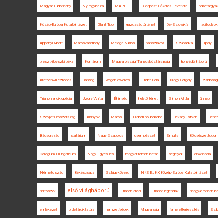
Magyar Tudomány
Nyíregyháza
MAPIRE
Budapest Főváros Levéltára
béketárgyal
Közép-Európa Kutatóintézet
Glant Tibor
gazdaságtörténet
Dél-Szlovákia
hadifoglyok
Apponyi Albert
Marosvásárhely
Melega Miklós
pánszlávok
Szabadka
Ipoly
breszt-litovszki béke
Komárom
Magyarországi Tanácsköztársaság
honvédő háború
Kratochwill ezredes
Bánság
wagon dwellers
Linder Béla
Nagy Gergely
zsidóság
Trianon enciklopédia
Uzonyi Anita
Éhínség
helytörténet
Simon Attila
ünnep
Szovjet-Oroszország
Kisinyov
Maros
Háborúból békébe
Dékány István
Bened
Bácsország
statárium
Nagy Szabolcs
csempészet
Smuts
Bölcsészettudom
Collegium Hungaricum
Nagy Egyesülés
magyar-román határ
segélyek
diplomácia
Németország
Békéscsaba
Szilágykövesd
NKE EJKK Közép-Európa Kutatóintézet
első világháború
mítoszok
Trianon arcai
Trianon-legendák
magyar-román há
emlékezet
proletárdiktatúra
nemzetiségek
Magyarság
ismeretterjesztés
Szib