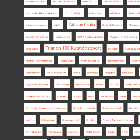
Jeszenszky Géza
ERC NEPOSTRANS
irredentizmus
NEPOSTRANS
Győri Róbe
magyar külpolitikai gondolkodás
Ion. I.C. Brătianu
Csinta Samu
nőtörténet
Trianon 
Zahorán Csaba
katonai összeomlás
kiállítás
Regional Statistics
Népszava
közvéleménykutatás
nemzetépítés
SZTE Szabadegyetem
Magyar Nemzeti Levéltár
Trianon 100 Kutatócsoport
tanári pályák
IV. Károly
Tótország au
Magyar Népköztársaság
Nicolae Bălan
1918. október 28.
december elseje
1918. 
Gyulafehérvár
1918. október 30.
1914
gazdaság
Napilapok
török béke
Nagy Imre Alapítvány
Gombaszög
Besszarábia
kézirat
Poznan
Trianon 100 
Szeghy-Gayer Veronika
Inforádió
Krónika
Déva
Tulipán Éva
Varsó
New Y
A történelmi Magyarország felbomlása
Székely Hadosztály
Bukovszky László
Bánáti Kö
pincérek
Katona Kinga
Balassagyarmat
Kun Béla
Szlovák Tanácsköztársaság
Schmidt Anikó
Trianon árvái
leszerelés
Bödők Gergely
Batrina
HVG
élel