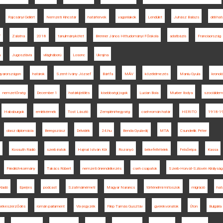
Rajcsányi Gellért
Nemzeti Kincstár
határtervek
vagonlakók
Lendület
Juhász Balázs
déli hat
f
Zalatna
2018
tanulmánykötet
Brenner János Hittudományi Főiskola
adatbázis
Franciaország
a
Jugoszlávia
világháború
Losonc
Ukrajna
gyarországon
határok
Szent-Ivány József
Bártfa
MÁV
közélelmezés
Maniu Gyula
kronoló
nemzetőrség
December 1
határkijelölés
kisebbségi jogok
Lucian Boia
Murber Ibolya
szociáldem
Habsburgok
emlékérmék
Tost László
Zempléni-hegység
cseh-román határ
HERITO
1918-1
olasz diplomácia
Beregszász
Délvidék
24.hu
Benda Gyula-díj
MTA
Csunderlik Péter
Kossuth Rádió
szerb iratok
Hajnal István Kör
Rozsnyó
békefeltételek
Felsőrépa
Kassa
Friedrich-kormány
Takács Róbert
nemzeti önrendelkezés
cseh csapatok
Szerb-Horvát-Szlovén Királyság
Kiadó
Eperjes
podcast
Szatmárnémeti
Magyar Narancs
történelmi mítoszok
migráció
hat
i békeszerződés
román parlament
Vix-jegyzék
Filep Tamás Gusztáv
gyerekvonatok
Úton
Bulgária