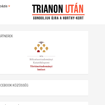
bázis
művek (feltöltés alatt)
kültek
ARTNEREK
ACEBOOK KÖZÖSSÉG