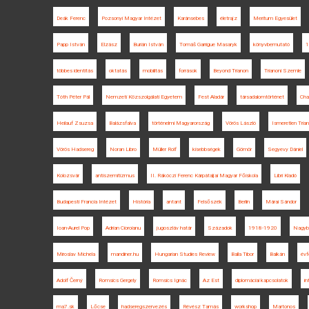
Deák Ferenc
Pozsonyi Magyar Intézet
Karánsebes
életrajz
Meritum Egyesület
Papp István
Elzász
Burián István
Tomáš Garrigue Masaryk
könyvbemutató
1
többes identitás
oktatás
mobilitás
források
Beyond Trianon
Trianoni Szemle
Tóth Péter Pál
Nemzeti Közszolgálati Egyetem
Fest Aladár
társadalomtörténet
Cha
Heilauf Zsuzsa
Balázsfalva
történelmi Magyarország
Vörös László
Ismeretlen Tria
Vörös Hadsereg
Noran Libro
Müller Rolf
kisebbségek
Gömör
Segyevy Dániel
Kolozsvár
antiszemitizmus
II. Rákóczi Ferenc Kárpátaljai Magyar Főiskola
Libri Kiadó
Budapesti Francia Intézet
História
antant
Felsőszék
Berlin
Márai Sándor
Ioan-Aurel Pop
Adrian Cioroianu
jugoszláv határ
Századok
1918-1920
Nagyb
Miroslav Michela
mandiner.hu
Hungarian Studies Review
Balla Tibor
Balkán
évf
Adolf Černý
Romsics Gergely
Romsics Ignác
Az Est
diplomáciai kapcsolatok
in
ma7.sk
Lőcse
hadseregszervezés
Révész Tamás
workshop
Martonos