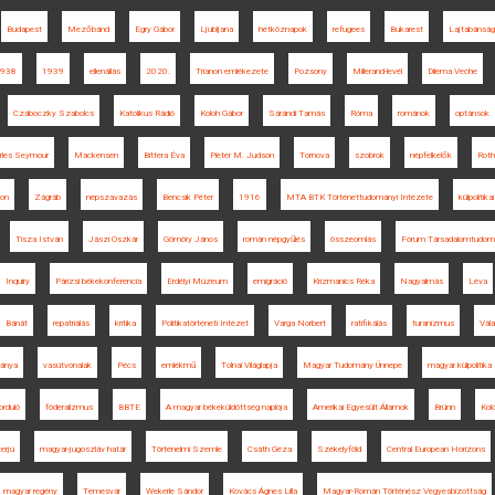
Budapest
Mezőbánd
Egry Gábor
Ljubljana
hétköznapok
refugees
Bukarest
Lajtabánság
938
1939
ellenállás
2020.
Trianon emlékezete
Pozsony
Millerand-levél
Dilema Veche
Czáboczky Szabolcs
Katolikus Rádió
Koloh Gábor
Sárándi Tamás
Róma
románok
optánsok
rles Seymour
Mackensen
Bittera Éva
Pieter M. Judson
Tornova
szobrok
népfelkelők
Roth
non
Zágráb
népszavazás
Bencsik Péter
1916
MTA BTK Történettudományi Intézete
külpolitik
Tisza István
Jászi Oszkár
Gömöry János
román népgyűlés
összeomlás
Fórum Társadalomtudom
Inquiry
Párizsi békekonferencia
Erdélyi Múzeum
emigráció
Krizmanics Réka
Nagyalmás
Léva
Bánát
repatriálás
kritika
Politikatörténeti Intézet
Varga Norbert
ratifikálás
turanizmus
Vála
ánya
vasútvonalak
Pécs
emlékmű
Tolnai Világlapja
Magyar Tudomány Ünnepe
magyar külpolitika
orduló
föderalizmus
BBTE
A magyar békeküldöttség naplója
Amerikai Egyesült Államok
Brünn
Kol
terjú
magyar-jugoszláv határ
Történelmi Szemle
Csáth Géza
Székelyföld
Central European Horizons
magyar regény
Temesvár
Wekerle Sándor
Kovács Ágnes Lilla
Magyar-Román Történész Vegyesbizottság