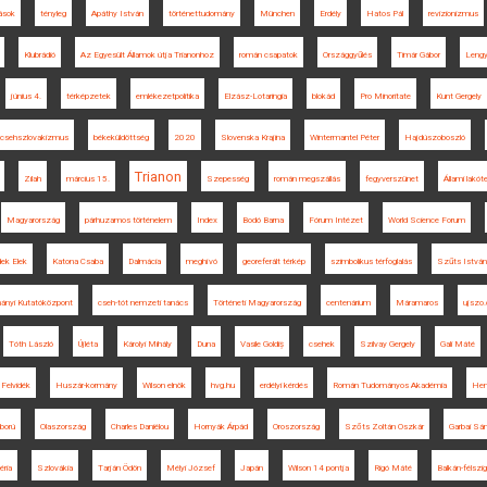
ások
tényleg
Apáthy István
történettudomány
München
Erdély
Hatos Pál
revizionizmus
Klubrádió
Az Egyesült Államok útja Trianonhoz
román csapatok
Országgyűlés
Timár Gábor
Lengy
június 4.
térképzetek
emlékezetpolitika
Elzász-Lotaringia
blokád
Pro Minoritate
Kunt Gergely
csehszlovakizmus
békeküldöttség
2020
Slovenska Krajina
Wintermantel Péter
Hajdúszoboszló
Trianon
Zilah
március 15.
Szepesség
román megszállás
fegyverszünet
Állami lakót
Magyarország
párhuzamos történelem
Index
Bodó Barna
Fórum Intézet
World Science Forum
ek Elek
Katona Csaba
Dalmácia
meghívó
georeferált térkép
szimbolikus térfoglalás
Szűts István
ányi Kutatóközpont
cseh-tót nemzeti tanács
Történeti Magyarország
centenárium
Máramaros
ujszo
Tóth László
Újléta
Károlyi Mihály
Duna
Vasile Goldiș
csehek
Szilvay Gergely
Gali Máté
Felvidék
Huszár-kormány
Wilson elnök
hvg.hu
erdélyi kérdés
Román Tudományos Akadémia
Henr
ború
Olaszország
Charles Daniélou
Hornyák Árpád
Oroszország
Szőts Zoltán Oszkár
Garbai Sá
éria
Szlovákia
Tarján Ödön
Mélyi József
Japán
Wilson 14 pontja
Rigó Máté
Balkán-félszi