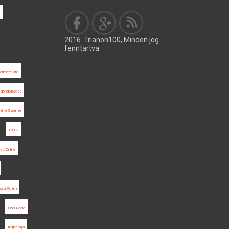
2016. Trianon100, Minden jog
fenntartva
ermere lord
ai gondolkodás
ányi Szemle
1917
sz Online
ozsi Ádám
Tilos Rádió
Kárpátalja