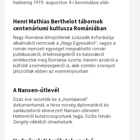
hadsereg 1919. augusztus 4-i bevonulása után.
Henri Mathias Berthelot tábornok
centenáriumi kultusza Romániában
Nagy-Románia létrejöttének századik évfordulója
alkalmából nemcsak a „Nagy Egyesülést”, vagyis a
román nemzeti egységet megvalósító román
politikusokról, értelmiségiekről és katonákról
emlékeztek meg Románia-szerte, hanem azokról a
külföldi személyiségekről is, akik szintén szerepet
játszottak ebben az eseménysorban.
A Nansen-útlevél
Száz éve vezették be a „hontalanok”
dokumentumát, a híres norvég diplomatáról és
sarkkutatóról elnevezett Nansen-útlevelet.
Hátteréről kutatócsoportunk tagja, Szűts István
Gergely cikkéből olvashatunk.