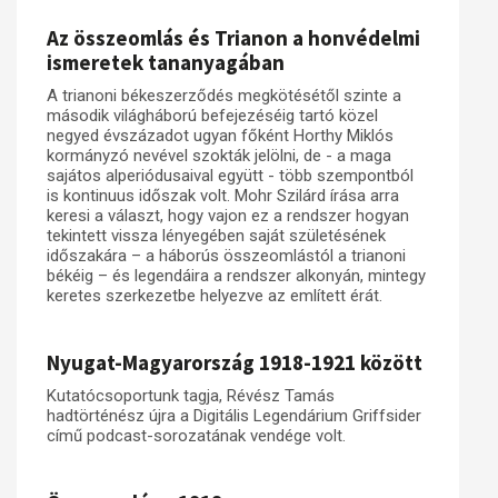
Az összeomlás és Trianon a honvédelmi
ismeretek tananyagában
A trianoni békeszerződés megkötésétől szinte a
második világháború befejezéséig tartó közel
negyed évszázadot ugyan főként Horthy Miklós
kormányzó nevével szokták jelölni, de - a maga
sajátos alperiódusaival együtt - több szempontból
is kontinuus időszak volt. Mohr Szilárd írása arra
keresi a választ, hogy vajon ez a rendszer hogyan
tekintett vissza lényegében saját születésének
időszakára – a háborús összeomlástól a trianoni
békéig – és legendáira a rendszer alkonyán, mintegy
keretes szerkezetbe helyezve az említett érát.
Nyugat-Magyarország 1918-1921 között
Kutatócsoportunk tagja, Révész Tamás
hadtörténész újra a Digitális Legendárium Griffsider
című podcast-sorozatának vendége volt.