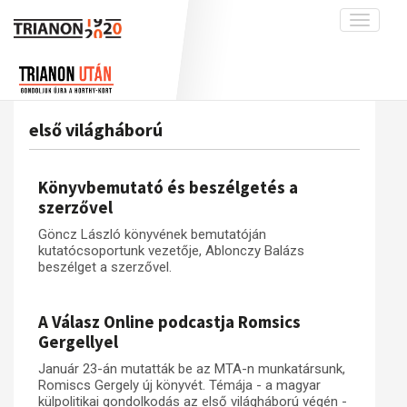
Toggle
navigati
Projekt
Rólunk
Előzmények
Hírek
A kutatócsoport működéséről
Nemzetközi kontextus: iratok és
első világháború
interpretációk
Blog
Munkatársaink
Az összeomlás és a magyar társadalom
Krónika
Könyvbemutató és beszélgetés a
A békerendszer megszilárdulása
Galéria
szerzővel
Utókor és emlékezet
Adatbázis
Göncz László könyvének bemutatóján
kutatócsoportunk vezetője, Ablonczy Balázs
Visszhang
Emlékművek (feltöltés alatt)
beszélget a szerzővel.
Publikációk
Menekültek
Kapcsolat
A Válasz Online podcastja Romsics
Gergellyel
Trianon-kommentár
Január 23-án mutatták be az MTA-n munkatársunk,
Dokumentumok
Romiscs Gergely új könyvét. Témája - a magyar
külpolitikai gondolkodás az első világháború végén -
A trianoni szerződés