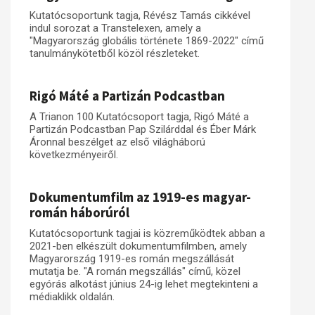
Kutatócsoportunk tagja, Révész Tamás cikkével
indul sorozat a Transtelexen, amely a
"Magyarország globális története 1869-2022" című
tanulmánykötetből közöl részleteket.
Rigó Máté a Partizán Podcastban
A Trianon 100 Kutatócsoport tagja, Rigó Máté a
Partizán Podcastban Pap Szilárddal és Éber Márk
Áronnal beszélget az első világháború
következményeiről.
Dokumentumfilm az 1919-es magyar-
román háborúról
Kutatócsoportunk tagjai is közreműködtek abban a
2021-ben elkészült dokumentumfilmben, amely
Magyarország 1919-es román megszállását
mutatja be. "A román megszállás" című, közel
egyórás alkotást június 24-ig lehet megtekinteni a
médiaklikk oldalán.