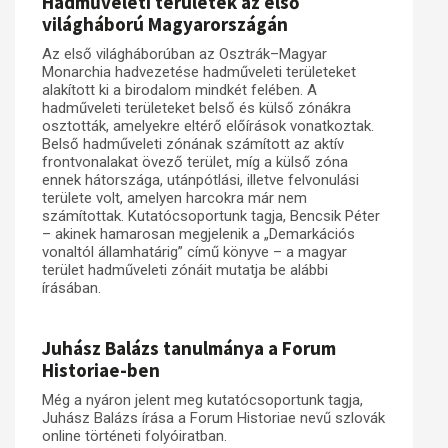
Hadműveleti területek az első
világháború Magyarországán
Az első világháborúban az Osztrák–Magyar
Monarchia hadvezetése hadműveleti területeket
alakított ki a birodalom mindkét felében. A
hadműveleti területeket belső és külső zónákra
osztották, amelyekre eltérő előírások vonatkoztak.
Belső hadműveleti zónának számított az aktív
frontvonalakat övező terület, míg a külső zóna
ennek hátországa, utánpótlási, illetve felvonulási
területe volt, amelyen harcokra már nem
számítottak. Kutatócsoportunk tagja, Bencsik Péter
– akinek hamarosan megjelenik a „Demarkációs
vonaltól államhatárig” című könyve – a magyar
terület hadműveleti zónáit mutatja be alábbi
írásában.
Juhász Balázs tanulmánya a Forum
Historiae-ben
Még a nyáron jelent meg kutatócsoportunk tagja,
Juhász Balázs írása a Forum Historiae nevű szlovák
online történeti folyóiratban.