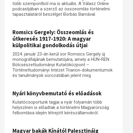
több szempontból ma is aktuális. A Válasz Online
podcastjában a szerző az összeomlás történelmi
Műhelymunkák
tapasztalatáról beszélget Borbás Barnával.
Romsics Gergely: Összeomlás és
útkeresés 1917-1920: A magyar
külpolitikai gondolkodás útjai
2024. január 23-án kerül sor Romsics Gergely új
monográfiájának bemutatójára, amely a HUN-REN
Bölcsészettudományi Kutatóközpont –
Történettudományi Intézet Trianon-dokumentumok
és tanulmányok sorozatában jelent meg.
Nyári könyvbemutató és előadások
Kutatócsoportunk tagjai a nyár folyamán több
helyszínen is előadtak a történelmi Magyarország
felbomlása idején létrejött kérészállamokról.
Magyar bakák Kínától Palesztináig