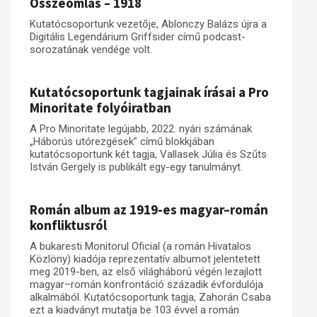
Összeomlás – 1918
Kutatócsoportunk vezetője, Ablonczy Balázs újra a
Digitális Legendárium Griffsider című podcast-
sorozatának vendége volt.
Kutatócsoportunk tagjainak írásai a Pro
Minoritate folyóiratban
A Pro Minoritate legújabb, 2022. nyári számának
„Háborús utórezgések” című blokkjában
kutatócsoportunk két tagja, Vallasek Júlia és Szűts
István Gergely is publikált egy-egy tanulmányt.
Román album az 1919-es magyar–román
konfliktusról
A bukaresti Monitorul Oficial (a román Hivatalos
Közlöny) kiadója reprezentatív albumot jelentetett
meg 2019-ben, az első világháború végén lezajlott
magyar–román konfrontáció századik évfordulója
alkalmából. Kutatócsoportunk tagja, Zahorán Csaba
ezt a kiadványt mutatja be 103 évvel a román