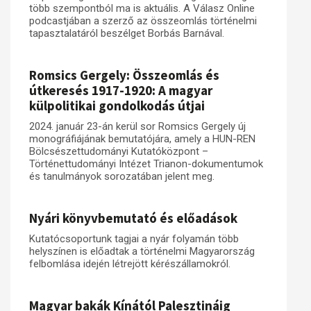
több szempontból ma is aktuális. A Válasz Online
podcastjában a szerző az összeomlás történelmi
Műhelymunkák
tapasztalatáról beszélget Borbás Barnával.
Romsics Gergely: Összeomlás és
útkeresés 1917-1920: A magyar
külpolitikai gondolkodás útjai
2024. január 23-án kerül sor Romsics Gergely új
monográfiájának bemutatójára, amely a HUN-REN
Bölcsészettudományi Kutatóközpont –
Történettudományi Intézet Trianon-dokumentumok
és tanulmányok sorozatában jelent meg.
Nyári könyvbemutató és előadások
Kutatócsoportunk tagjai a nyár folyamán több
helyszínen is előadtak a történelmi Magyarország
felbomlása idején létrejött kérészállamokról.
Magyar bakák Kínától Palesztináig