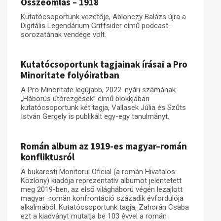
Összeomlás – 1918
Kutatócsoportunk vezetője, Ablonczy Balázs újra a
Digitális Legendárium Griffsider című podcast-
sorozatának vendége volt.
Kutatócsoportunk tagjainak írásai a Pro
Minoritate folyóiratban
A Pro Minoritate legújabb, 2022. nyári számának
„Háborús utórezgések” című blokkjában
kutatócsoportunk két tagja, Vallasek Júlia és Szűts
István Gergely is publikált egy-egy tanulmányt.
Román album az 1919-es magyar–román
konfliktusról
A bukaresti Monitorul Oficial (a román Hivatalos
Közlöny) kiadója reprezentatív albumot jelentetett
meg 2019-ben, az első világháború végén lezajlott
magyar–román konfrontáció századik évfordulója
alkalmából. Kutatócsoportunk tagja, Zahorán Csaba
ezt a kiadványt mutatja be 103 évvel a román