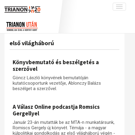
Toggle
navigati
Projekt
Rólunk
Előzmények
Hírek
A kutatócsoport működéséről
Nemzetközi kontextus: iratok és
első világháború
interpretációk
Blog
Munkatársaink
Az összeomlás és a magyar társadalom
Krónika
Könyvbemutató és beszélgetés a
A békerendszer megszilárdulása
Galéria
szerzővel
Utókor és emlékezet
Adatbázis
Göncz László könyvének bemutatóján
kutatócsoportunk vezetője, Ablonczy Balázs
Visszhang
Emlékművek (feltöltés alatt)
beszélget a szerzővel.
Publikációk
Menekültek
Kapcsolat
A Válasz Online podcastja Romsics
Gergellyel
Trianon-kommentár
Január 23-án mutatták be az MTA-n munkatársunk,
Dokumentumok
Romiscs Gergely új könyvét. Témája - a magyar
külpolitikai gondolkodás az első világháború végén -
A trianoni szerződés