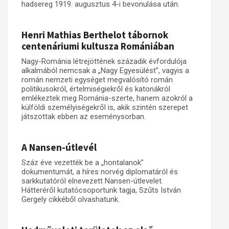
hadsereg 1919. augusztus 4-i bevonulása után.
Henri Mathias Berthelot tábornok
centenáriumi kultusza Romániában
Nagy-Románia létrejöttének századik évfordulója
alkalmából nemcsak a „Nagy Egyesülést”, vagyis a
román nemzeti egységet megvalósító román
politikusokról, értelmiségiekről és katonákról
emlékeztek meg Románia-szerte, hanem azokról a
külföldi személyiségekről is, akik szintén szerepet
játszottak ebben az eseménysorban.
A Nansen-útlevél
Száz éve vezették be a „hontalanok”
dokumentumát, a híres norvég diplomatáról és
sarkkutatóról elnevezett Nansen-útlevelet.
Hátteréről kutatócsoportunk tagja, Szűts István
Gergely cikkéből olvashatunk.