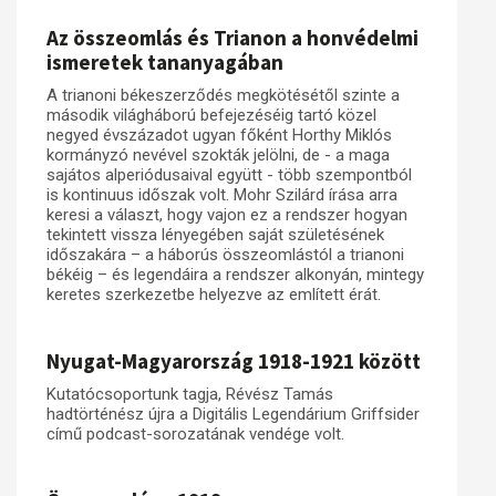
Az összeomlás és Trianon a honvédelmi
ismeretek tananyagában
A trianoni békeszerződés megkötésétől szinte a
második világháború befejezéséig tartó közel
negyed évszázadot ugyan főként Horthy Miklós
kormányzó nevével szokták jelölni, de - a maga
sajátos alperiódusaival együtt - több szempontból
is kontinuus időszak volt. Mohr Szilárd írása arra
keresi a választ, hogy vajon ez a rendszer hogyan
tekintett vissza lényegében saját születésének
időszakára – a háborús összeomlástól a trianoni
békéig – és legendáira a rendszer alkonyán, mintegy
keretes szerkezetbe helyezve az említett érát.
Nyugat-Magyarország 1918-1921 között
Kutatócsoportunk tagja, Révész Tamás
hadtörténész újra a Digitális Legendárium Griffsider
című podcast-sorozatának vendége volt.