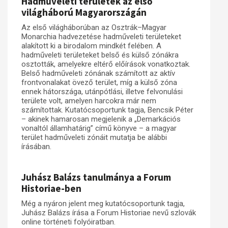
Hadműveleti területek az első
világháború Magyarországán
Az első világháborúban az Osztrák–Magyar
Monarchia hadvezetése hadműveleti területeket
alakított ki a birodalom mindkét felében. A
hadműveleti területeket belső és külső zónákra
osztották, amelyekre eltérő előírások vonatkoztak.
Belső hadműveleti zónának számított az aktív
frontvonalakat övező terület, míg a külső zóna
ennek hátországa, utánpótlási, illetve felvonulási
területe volt, amelyen harcokra már nem
számítottak. Kutatócsoportunk tagja, Bencsik Péter
– akinek hamarosan megjelenik a „Demarkációs
vonaltól államhatárig” című könyve – a magyar
terület hadműveleti zónáit mutatja be alábbi
írásában.
Juhász Balázs tanulmánya a Forum
Historiae-ben
Még a nyáron jelent meg kutatócsoportunk tagja,
Juhász Balázs írása a Forum Historiae nevű szlovák
online történeti folyóiratban.