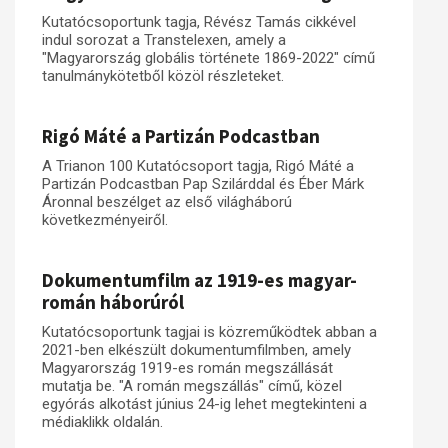
Kutatócsoportunk tagja, Révész Tamás cikkével
indul sorozat a Transtelexen, amely a
"Magyarország globális története 1869-2022" című
tanulmánykötetből közöl részleteket.
Rigó Máté a Partizán Podcastban
A Trianon 100 Kutatócsoport tagja, Rigó Máté a
Partizán Podcastban Pap Szilárddal és Éber Márk
Áronnal beszélget az első világháború
következményeiről.
Dokumentumfilm az 1919-es magyar-
román háborúról
Kutatócsoportunk tagjai is közreműködtek abban a
2021-ben elkészült dokumentumfilmben, amely
Magyarország 1919-es román megszállását
mutatja be. "A román megszállás" című, közel
egyórás alkotást június 24-ig lehet megtekinteni a
médiaklikk oldalán.