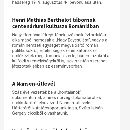
hadsereg 1919. augusztus 4-i bevonulása után.
Henri Mathias Berthelot tábornok
centenáriumi kultusza Romániában
Nagy-Románia létrejöttének századik évfordulója
alkalmából nemcsak a „Nagy Egyesülést”, vagyis a
román nemzeti egységet megvalósító román
politikusokról, értelmiségiekről és katonákról
emlékeztek meg Románia-szerte, hanem azokról a
külföldi személyiségekről is, akik szintén szerepet
játszottak ebben az eseménysorban.
A Nansen-útlevél
Száz éve vezették be a „hontalanok”
dokumentumát, a híres norvég diplomatáról és
sarkkutatóról elnevezett Nansen-útlevelet.
Hátteréről kutatócsoportunk tagja, Szűts István
Gergely cikkéből olvashatunk.