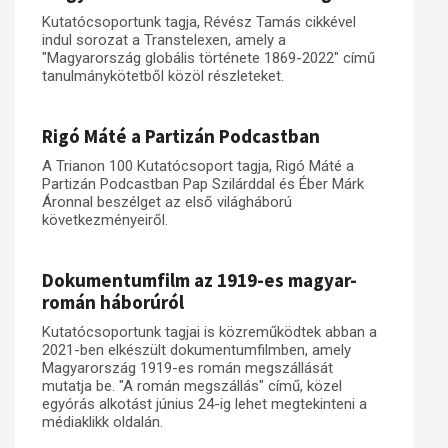
Kutatócsoportunk tagja, Révész Tamás cikkével
indul sorozat a Transtelexen, amely a
"Magyarország globális története 1869-2022" című
tanulmánykötetből közöl részleteket.
Rigó Máté a Partizán Podcastban
A Trianon 100 Kutatócsoport tagja, Rigó Máté a
Partizán Podcastban Pap Szilárddal és Éber Márk
Áronnal beszélget az első világháború
következményeiről.
Dokumentumfilm az 1919-es magyar-
román háborúról
Kutatócsoportunk tagjai is közreműködtek abban a
2021-ben elkészült dokumentumfilmben, amely
Magyarország 1919-es román megszállását
mutatja be. "A román megszállás" című, közel
egyórás alkotást június 24-ig lehet megtekinteni a
médiaklikk oldalán.