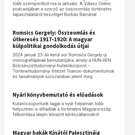
több szempontból ma is aktuális. A Válasz Online
podcastjában a szerző az összeomlás történelmi
Műhelymunkák
tapasztalatáról beszélget Borbás Barnával.
Romsics Gergely: Összeomlás és
útkeresés 1917-1920: A magyar
külpolitikai gondolkodás útjai
2024. január 23-án kerül sor Romsics Gergely új
monográfiájának bemutatójára, amely a HUN-REN
Bölcsészettudományi Kutatóközpont –
Történettudományi Intézet Trianon-dokumentumok
és tanulmányok sorozatában jelent meg.
Nyári könyvbemutató és előadások
Kutatócsoportunk tagjai a nyár folyamán több
helyszínen is előadtak a történelmi Magyarország
felbomlása idején létrejött kérészállamokról.
Magyar bakák Kínától Palesztináig