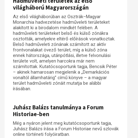
Hadműveleti területek az első
világháború Magyarországán
Az első világháborúban az Osztrák–Magyar
Monarchia hadvezetése hadműveleti területeket
alakított ki a birodalom mindkét felében. A
hadműveleti területeket belső és külső zónákra
osztották, amelyekre eltérő előírások vonatkoztak.
Belső hadműveleti zónának számított az aktív
frontvonalakat övező terület, míg a külső zóna
ennek hátországa, utánpótlási, illetve felvonulási
területe volt, amelyen harcokra már nem
számítottak. Kutatócsoportunk tagja, Bencsik Péter
– akinek hamarosan megjelenik a „Demarkációs
vonaltól államhatárig” című könyve – a magyar
terület hadműveleti zónáit mutatja be alábbi
írásában.
Juhász Balázs tanulmánya a Forum
Historiae-ben
Még a nyáron jelent meg kutatócsoportunk tagja,
Juhász Balázs írása a Forum Historiae nevű szlovák
online történeti folyóiratban.