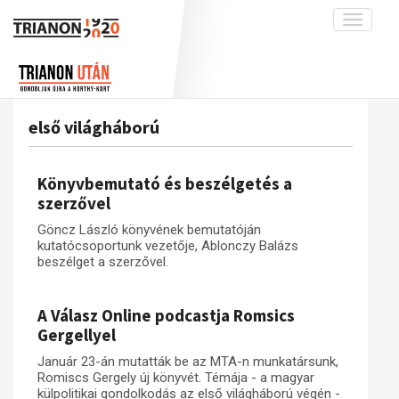
Toggle
navigati
Projekt
Rólunk
Előzmények
Hírek
A kutatócsoport működéséről
Nemzetközi kontextus: iratok és
első világháború
interpretációk
Blog
Munkatársaink
Az összeomlás és a magyar társadalom
Krónika
Könyvbemutató és beszélgetés a
A békerendszer megszilárdulása
Galéria
szerzővel
Utókor és emlékezet
Adatbázis
Göncz László könyvének bemutatóján
kutatócsoportunk vezetője, Ablonczy Balázs
Visszhang
Emlékművek (feltöltés alatt)
beszélget a szerzővel.
Publikációk
Menekültek
Kapcsolat
A Válasz Online podcastja Romsics
Gergellyel
Trianon-kommentár
Január 23-án mutatták be az MTA-n munkatársunk,
Dokumentumok
Romiscs Gergely új könyvét. Témája - a magyar
külpolitikai gondolkodás az első világháború végén -
A trianoni szerződés