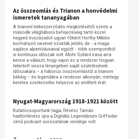
Az összeomlás és Trianon a honvédelmi
ismeretek tananyagában
A trianoni békeszerződés megkötésétől szinte a
második világháború befejezéséig tartó közel
negyed évszázadot ugyan főként Horthy Miklós
kormányzó nevével szokták jelölni, de - a maga
sajátos alperiódusaival együtt - több szempontból
is kontinuus időszak volt. Mohr Szilárd írása arra
keresi a választ, hogy vajon ez a rendszer hogyan
tekintett vissza lényegében saját születésének
időszakára – a háborús összeomlástól a trianoni
békéig – és legendáira a rendszer alkonyán, mintegy
keretes szerkezetbe helyezve az említett érát.
Nyugat-Magyarország 1918-1921 között
Kutatócsoportunk tagja, Révész Tamás
hadtörténész újra a Digitális Legendárium Griffsider
című podcast-sorozatának vendége volt.