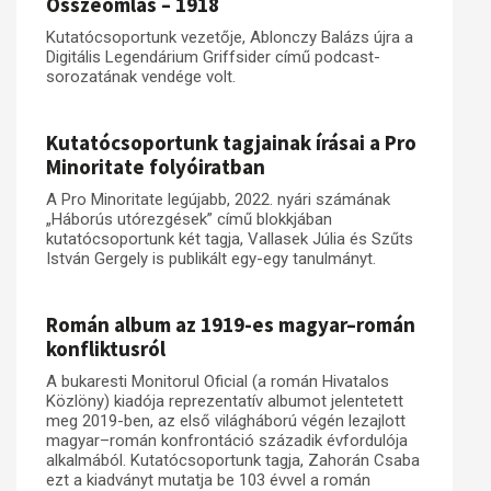
Összeomlás – 1918
Kutatócsoportunk vezetője, Ablonczy Balázs újra a
Digitális Legendárium Griffsider című podcast-
sorozatának vendége volt.
Kutatócsoportunk tagjainak írásai a Pro
Minoritate folyóiratban
A Pro Minoritate legújabb, 2022. nyári számának
„Háborús utórezgések” című blokkjában
kutatócsoportunk két tagja, Vallasek Júlia és Szűts
István Gergely is publikált egy-egy tanulmányt.
Román album az 1919-es magyar–román
konfliktusról
A bukaresti Monitorul Oficial (a román Hivatalos
Közlöny) kiadója reprezentatív albumot jelentetett
meg 2019-ben, az első világháború végén lezajlott
magyar–román konfrontáció századik évfordulója
alkalmából. Kutatócsoportunk tagja, Zahorán Csaba
ezt a kiadványt mutatja be 103 évvel a román