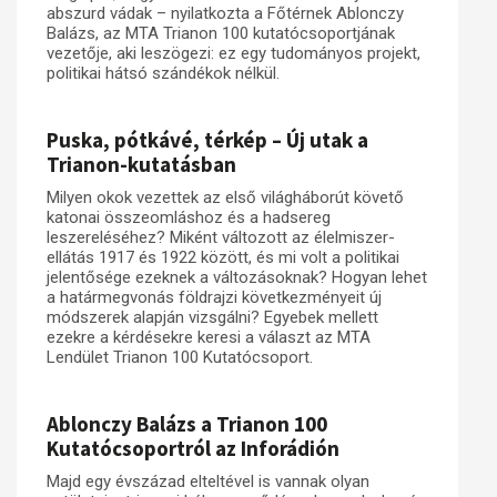
abszurd vádak – nyilatkozta a Főtérnek Ablonczy
Balázs, az MTA Trianon 100 kutatócsoportjának
vezetője, aki leszögezi: ez egy tudományos projekt,
politikai hátsó szándékok nélkül.
Puska, pótkávé, térkép – Új utak a
Trianon-kutatásban
Milyen okok vezettek az első világháborút követő
katonai összeomláshoz és a hadsereg
leszereléséhez? Miként változott az élelmiszer-
ellátás 1917 és 1922 között, és mi volt a politikai
jelentősége ezeknek a változásoknak? Hogyan lehet
a határmegvonás földrajzi következményeit új
módszerek alapján vizsgálni? Egyebek mellett
ezekre a kérdésekre keresi a választ az MTA
Lendület Trianon 100 Kutatócsoport.
Ablonczy Balázs a Trianon 100
Kutatócsoportról az Inforádión
Majd egy évszázad elteltével is vannak olyan