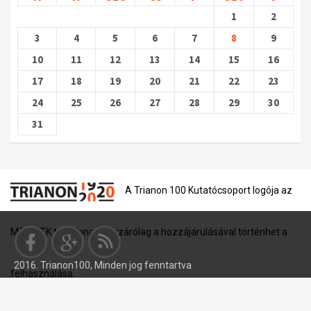
1
2
3
4
5
6
7
8
9
10
11
12
13
14
15
16
17
18
19
20
21
22
23
24
25
26
27
28
29
30
31
A Trianon 100 Kutatócsoport logója az
MTA BTK tulajdona, és kizárólag a hozzájárulásával történhet a
2016. Trianon100, Minden jog fenntartva
felhasználása.