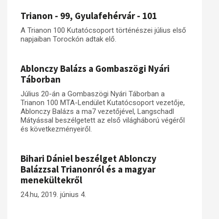
Trianon - 99, Gyulafehérvár - 101
Műhelymunkák
A Trianon 100 Kutatócsoport történészei július első
napjaiban Torockón adtak elő.
Ablonczy Balázs a Gombaszögi Nyári
Táborban
Július 20-án a Gombaszögi Nyári Táborban a
Trianon 100 MTA-Lendület Kutatócsoport vezetője,
Ablonczy Balázs a ma7 vezetőjével, Langschadl
Mátyással beszélgetett az első világháború végéről
és következményeiről.
Bihari Dániel beszélget Ablonczy
Balázzsal Trianonról és a magyar
menekültekről
24.hu, 2019. június 4.