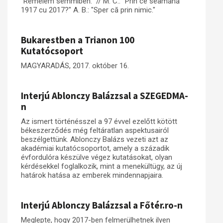
"Remélem semmiben." // M. C.: "Prin ce seamănă
1917 cu 2017?" A. B.: "Sper că prin nimic."
Bukarestben a Trianon 100
Kutatócsoport
MAGYARADÁS, 2017. október 16.
Interjú Ablonczy Balázzsal a SZEGEDMA-
n
Az ismert történésszel a 97 évvel ezelőtt kötött
békeszerződés még feltáratlan aspektusairól
beszélgettünk. Ablonczy Balázs vezeti azt az
akadémiai kutatócsoportot, amely a századik
évfordulóra készülve végez kutatásokat, olyan
kérdésekkel foglalkozik, mint a menekültügy, az új
határok hatása az emberek mindennapjaira.
Interjú Ablonczy Balázzsal a Főtér.ro-n
Meglepte, hogy 2017-ben felmerülhetnek ilyen