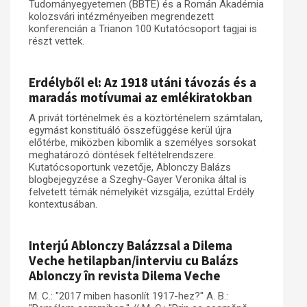
Tudományegyetemen (BBTE) és a Román Akadémia
kolozsvári intézményeiben megrendezett
konferencián a Trianon 100 Kutatócsoport tagjai is
részt vettek.
Erdélyből el: Az 1918 utáni távozás és a
maradás motívumai az emlékiratokban
A privát történelmek és a köztörténelem számtalan,
egymást konstituáló összefüggése kerül újra
előtérbe, miközben kibomlik a személyes sorsokat
meghatározó döntések feltételrendszere.
Kutatócsoportunk vezetője, Ablonczy Balázs
blogbejegyzése a Szeghy-Gayer Veronika által is
felvetett témák némelyikét vizsgálja, ezúttal Erdély
kontextusában.
Interjú Ablonczy Balázzsal a Dilema
Veche hetilapban/interviu cu Balázs
Ablonczy în revista Dilema Veche
M. C.: "2017 miben hasonlít 1917-hez?" A. B.: