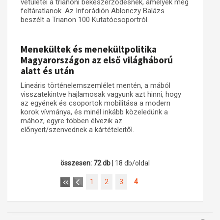
vetületei a trianoni békeszerződésnek, amelyek még
feltáratlanok. Az Inforádión Ablonczy Balázs
beszélt a Trianon 100 Kutatócsoportról.
Menekültek és menekültpolitika
Magyarországon az első világháború
alatt és után
Lineáris történelemszemlélet mentén, a mából
visszatekintve hajlamosak vagyunk azt hinni, hogy
az egyének és csoportok mobilitása a modern
korok vívmánya, és minél inkább közeledünk a
mához, egyre többen élvezik az
előnyeit/szenvednek a kártételeitől.
összesen: 72 db
| 18 db/oldal
1
2
3
4