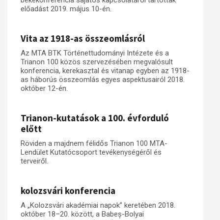
békekonferencia sajátos kapcsolatáról tartottak
előadást 2019. május 10-én.
Vita az 1918-as összeomlásról
Az MTA BTK Történettudományi Intézete és a
Trianon 100 közös szervezésében megvalósult
konferencia, kerekasztal és vitanap egyben az 1918-
as háborús összeomlás egyes aspektusairól 2018.
október 12-én.
Trianon-kutatások a 100. évforduló
előtt
Röviden a majdnem félidős Trianon 100 MTA-
Lendület Kutatócsoport tevékenységéről és
terveiről.
kolozsvári konferencia
A „Kolozsvári akadémiai napok” keretében 2018.
október 18–20. között, a Babeș-Bolyai