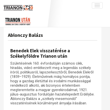
Toggle
navigati
Projekt
Rólunk
Előzmények
Hírek
A kutatócsoport működéséről
Nemzetközi kontextus: iratok és
Ablonczy Balázs
interpretációk
Blog
Munkatársaink
Az összeomlás és a magyar társadalom
Krónika
Benedek Elek visszatérése a
A békerendszer megszilárdulása
Galéria
Székelyföldre Trianon után
Utókor és emlékezet
Adatbázis
Születésének 160. évfordulóján számos cikk,
híradás, videó emlékezett meg a legendás székely
Visszhang
Emlékművek (feltöltés alatt)
íróról, politikusról, lapszerkesztőről, Benedek Elekről
(1859–1929). Életművének máig homályos pontja,
Publikációk
Menekültek
hogy a gazdag életúttal és irodalmi munkássággal
Kapcsolat
rendelkező alkotó, aki bizonyos értelemben
megteremtette a magyar gyerekirodalmat, 1921.
Trianon-kommentár
július-augusztus fordulóján hazatelepedett Erdélybe.
Ablonczy Balázs a „székely mesemondó”
Dokumentumok
visszatérésének körülményeit árnyalja írásában.
A trianoni szerződés