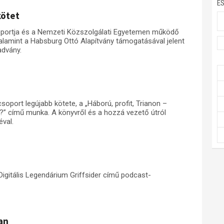
E
kötet
oportja és a Nemzeti Közszolgálati Egyetemen működő
amint a Habsburg Ottó Alapítvány támogatásával jelent
advány.
oport legújabb kötete, a „Háború, profit, Trianon –
t?” című munka. A könyvről és a hozzá vezető útról
éval.
Digitális Legendárium Griffsider című podcast-
an