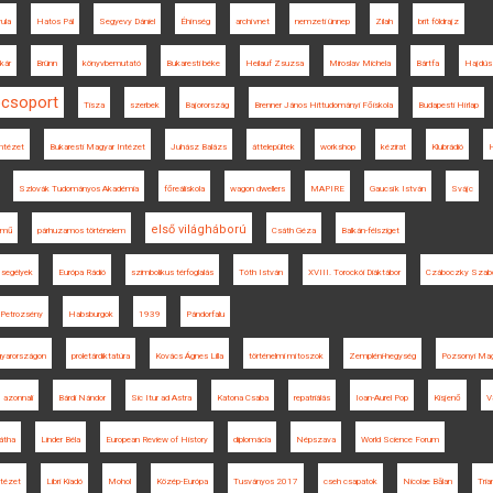
ula
Hatos Pál
Segyevy Dániel
Éhínség
archívnet
nemzeti ünnep
Zilah
brit földrajz
kár
Brünn
könyvbemutató
Bukaresti béke
Heilauf Zsuzsa
Miroslav Michela
Bártfa
Hajdús
ócsoport
Tisza
szerbek
Bajorország
Brenner János Hittudományi Főiskola
Budapesti Hírlap
ntézet
Bukaresti Magyar Intézet
Juhász Balázs
áttelepültek
workshop
kézirat
Klubrádió
H
Szlovák Tudományos Akadémia
főreáliskola
wagon dwellers
MAPIRE
Gaucsík István
Svájc
első világháború
kmű
párhuzamos történelem
Csáth Géza
Balkán-félsziget
segélyek
Európa Rádió
szimbolikus térfoglalás
Tóth István
XVIII. Torockói Diáktábor
Czáboczky Szabo
Petrozsény
Habsburgok
1939
Pándorfalu
gyarországon
proletárdiktatúra
Kovács Ágnes Lilla
történelmi mítoszok
Zempléni-hegység
Pozsonyi Mag
azonnali
Bárdi Nándor
Sic Itur ad Astra
Katona Csaba
repatriálás
Ioan-Aurel Pop
Kisjenő
V
átha
Linder Béla
European Review of History
diplomácia
Népszava
World Science Forum
ntézet
Libri Kiadó
Mohol
Közép-Európa
Tusványos 2017
cseh csapatok
Nicolae Bălan
Tria