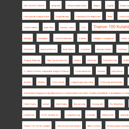
ERC NEPOSTRANS
optánsok
Trianon-emlékművek
Világos
Zágráb
Maniu Gy
csehszlovák-magyar határ
Nagyhalmágy
Habsburg Ottó Alapítvány
Berlin
Jászi Osz
Trianon 100 Kutat
Horthy Miklós
Balla Tibor
Gömöry János
1921
Délvidék
forradalom
vasúti közlekedés
Szibéria
Collegium Hungaricum
Fórum I
nőtörténet
békekonferencia
Bodó Barna
Szombat
délszláv kérdés
Felsőrépa
Magyar Királyság
Filep Tamás Gusztáv
Batrina
Gali Máté
Franciaország
emlé
II. Rákóczi Ferenc Kárpátaljai Magyar Főiskola
Szatmárnémeti
források
pánszlávok
oktatás
Miskolc
Tisza István
magyar-jugoszláv határ
Tótország autonómiája
A történelmi Magyarország felbomlása és a trianoni békeszerződés. Emlékezetpolitikák Szlovákiában és Ma
Csinta Samu
antant
Koloh Gábor
Bácsország
Vix-jegyzék
Pro Minoritate
határtervek
1918. október 30.
Lengyelország
évforduló
térképzetek
spanyoln
Trianon 100 MTA-Lendület
cseh-tót nemzeti tanács
Dilema Veche
Közép-Európa Kutatói