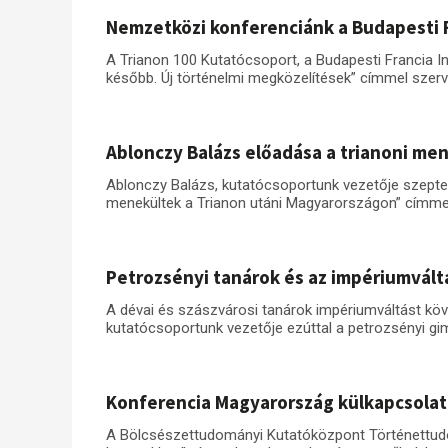
Nemzetközi konferenciánk a Budapesti 
A Trianon 100 Kutatócsoport, a Budapesti Francia In
később. Új történelmi megközelítések” címmel szer
Ablonczy Balázs előadása a trianoni me
Ablonczy Balázs, kutatócsoportunk vezetője szepte
menekültek a Trianon utáni Magyarországon” címmel t
Petrozsényi tanárok és az impériumvált
A dévai és szászvárosi tanárok impériumváltást kö
kutatócsoportunk vezetője ezúttal a petrozsényi gim
Konferencia Magyarország külkapcsolat
A Bölcsészettudományi Kutatóközpont Történettudom