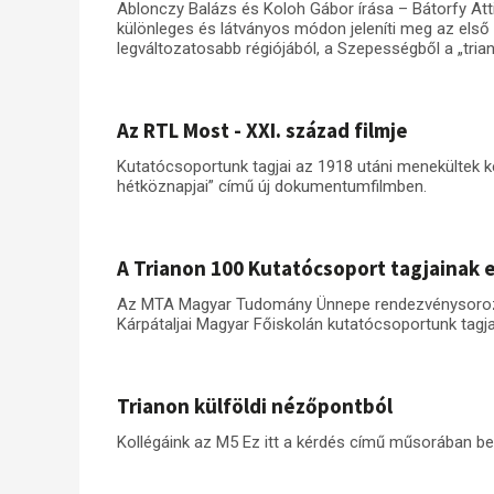
Ablonczy Balázs és Koloh Gábor írása – Bátorfy Attil
különleges és látványos módon jeleníti meg az első
legváltozatosabb régiójából, a Szepességből a „tria
Az RTL Most - XXI. század filmje
Kutatócsoportunk tagjai az 1918 utáni menekültek ké
hétköznapjai” című új dokumentumfilmben.
A Trianon 100 Kutatócsoport tagjainak 
Az MTA Magyar Tudomány Ünnepe rendezvénysorozatá
Kárpátaljai Magyar Főiskolán kutatócsoportunk tagja
Trianon külföldi nézőpontból
Kollégáink az M5 Ez itt a kérdés című műsorában be