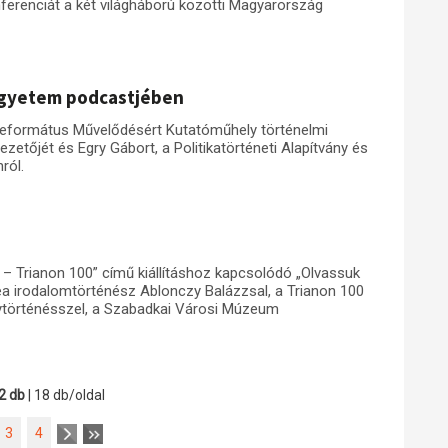
renciát a két világháború közötti Magyarország
 Egyetem podcastjében
eformátus Művelődésért Kutatóműhely történelmi
etőjét és Egry Gábort, a Politikatörténeti Alapítvány és
ról.
– Trianon 100” című kiállításhoz kapcsolódó „Olvassuk
ea irodalomtörténész Ablonczy Balázzsal, a Trianon 100
lytörténésszel, a Szabadkai Városi Múzeum
2 db
| 18 db/oldal
3
4