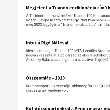
Megjelent a Trianon enciklopédia című 
A Történettudományi Intézet Trianon 100 Kutatócs
Közép-Európa Kutatóintézet együttműködésében, val
meg 2023 legvégén a "Trianon enciklopédia” című ki
Interjú Rigó Mátéval
Idén jelent meg a Trianon 100 MTA-Lendület Kutatócs
hogyan vészelte át a polgárság az első világháború
Ablonczy Balázs beszélgetett a szerzővel, Rigó Mát
Összeomlás – 1918
Kutatócsoportunk vezetője, Ablonczy Balázs újra a 
sorozatának vendége volt.
Kutatócsoportunkról a Penna magazinb