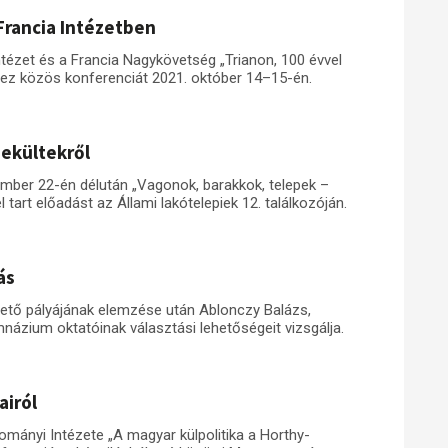
Francia Intézetben
tézet és a Francia Nagykövetség „Trianon, 100 évvel
vez közös konferenciát 2021. október 14–15-én.
nekültekről
mber 22-én délután „Vagonok, barakkok, telepek –
art előadást az Állami lakótelepiek 12. találkozóján.
ás
vető pályájának elemzése után Ablonczy Balázs,
názium oktatóinak választási lehetőségeit vizsgálja.
airól
ányi Intézete „A magyar külpolitika a Horthy-