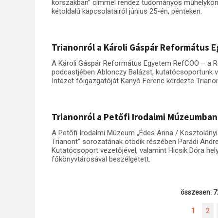
korszakban” címmel rendez tudományos műhelykonfe
kétoldalú kapcsolatairól június 25-én, pénteken.
Trianonról a Károli Gáspár Református
A Károli Gáspár Református Egyetem RefCOO – a R
podcastjében Ablonczy Balázst, kutatócsoportunk vez
Intézet főigazgatóját Kanyó Ferenc kérdezte Trianon
Trianonról a Petőfi Irodalmi Múzeumban
A Petőfi Irodalmi Múzeum „Édes Anna / Kosztolányi 
Trianont” sorozatának ötödik részében Parádi Andr
Kutatócsoport vezetőjével, valamint Hicsik Dóra he
főkönyvtárosával beszélgetett.
összesen: 7
1
2