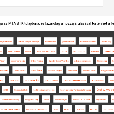
ja az MTA BTK tulajdona, és kizárólag a hozzájárulásával történhet a f
eregszervezés
Tomáš Garrigue Masaryk
románosítás
gyerekvonatok
történettudomány
Adolf Černý
38
Zeidler Miklós
interjú
Nagy Imre Alapítvány
csehek
Tóth Péter Pál
Dalmácia
Népköztár
Róbert
december elseje
Erdélyi Krónika
Szeghy-Gayer Veronika
gabonacsempészet
Finnország
k
ilos Rádió
Call for papers
Vavro Šrobár
Romsics Gergely
emlékezet
Katolikus Rádió
magyar-román 
árság
török béke
román népgyűlés
Beyond Trianon
Oroszországi polgárháború
Apáthy István
spai
Csehszlovákia
2018
Marosvásárhely
kortárs képzőművészet
Magyarországi Tanácsköztársaság
Székely Hadosztály
Magyarország
Kassa
nemzetiségek
Trianon 100 Rubicon
helytörténet
ha
Rapaich Richárd naplója
Kisebbségkutató Intézet
BBTE
életrajz
RMDSZ
Ausztria
mandiner.hu