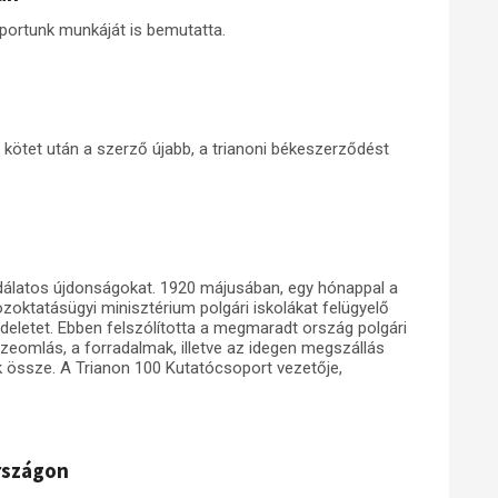
portunk munkáját is bemutatta.
 kötet után a szerző újabb, a trianoni békeszerződést
odálatos újdonságokat. 1920 májusában, egy hónappal a
közoktatásügyi minisztérium polgári iskolákat felügyelő
eletet. Ebben felszólította a megmaradt ország polgári
eomlás, a forradalmak, illetve az idegen megszállás
ák össze. A Trianon 100 Kutatócsoport vezetője,
rszágon