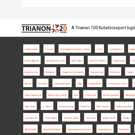
A Trianon 100 Kutatócsoport logó
erdélyi kérdés
14 pont
Győri Egyházmegyei Levéltár
1945
Nyíregyháza
hads
kérészállamok
demarkációs vonal
Egry Gábor
NEPOSTRANS
Magyarság
19
irredentizmus
Budapest
magyar-román háború
Olaszország
reformkor
Takács 
blokád
Pozsony
kisebbségi jogok
Világ
tanári pályák
Jeszenszky Géza
T
Balassagyarmat
Bukovszky László
Ada
Szászcsór
Benda Gyula-díj
állampolg
Rigó Máté
II. Vilmos
Németország
Teleki Pál
BBC History
többes identitás
csempészet
Timár Gábor
Romsics Ignác
mítoszok
Burián István
Krónika
Bihari Dániel
georeferált térkép
trianoni békeszerződés
nacionalizmus
Komárom