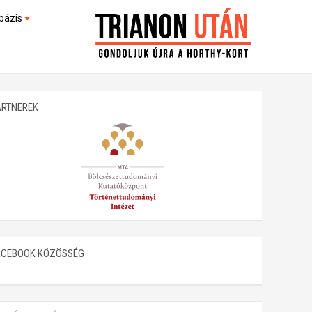
bázis
művek (feltöltés alatt)
kültek
ARTNEREK
ACEBOOK KÖZÖSSÉG