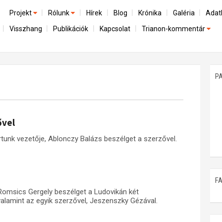
Projekt
Rólunk
Hírek
Blog
Krónika
Galéria
Adat
Visszhang
Publikációk
Kapcsolat
Trianon-kommentár
Előzmények
A kutatócsoport működéséről
Emlék
Dokumentumok
Nemzetközi kontextus: iratok és interpretációk
Munkatársaink
Mene
A trianoni szerződés
Az összeomlás és a magyar társadalom
P
Műhelymunkák
A békerendszer megszilárdulása
Utókor és emlékezet
ővel
unk vezetője, Ablonczy Balázs beszélget a szerzővel.
F
Romsics Gergely beszélget a Ludovikán két
valamint az egyik szerzővel, Jeszenszky Gézával.