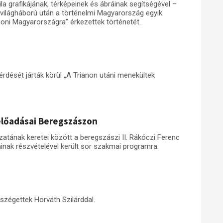
a grafikájának, térképeinek és ábráinak segítségével –
 világháború után a történelmi Magyarország egyik
noni Magyarországra” érkezettek történetét.
rdését járták körül „A Trianon utáni menekültek
előadásai Beregszászon
nak keretei között a beregszászi II. Rákóczi Ferenc
inak részvételével került sor szakmai programra.
szégettek Horváth Szilárddal.