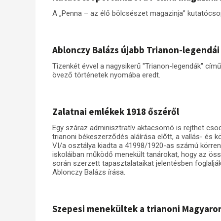
A „Penna – az élő bölcsészet magazinja” kutatócso
Ablonczy Balázs újabb Trianon-legendái
Tizenkét évvel a nagysikerű "Trianon-legendák" című
övező történetek nyomába eredt.
Zalatnai emlékek 1918 őszéről
Egy száraz adminisztratív aktacsomó is rejthet cs
trianoni békeszerződés aláírása előtt, a vallás- és 
VI/a osztálya kiadta a 41998/1920-as számú körrend
iskoláiban működő menekült tanárokat, hogy az össz
során szerzett tapasztalataikat jelentésben foglalj
Ablonczy Balázs írása.
Szepesi menekültek a trianoni Magyaro