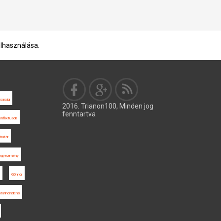
elhasználása.
saság
2016. Trianon100, Minden jog
fenntartva
onfliktusok
határ
 egyezmény
Gömör
tárincindens