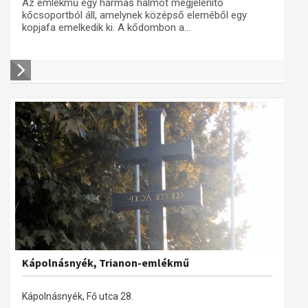
Az emlékmű egy hármas halmot megjelenítő
kőcsoportból áll, amelynek középső eleméből egy
kopjafa emelkedik ki. A kődombon a...
Kápolnásnyék, Trianon-emlékmű
Kápolnásnyék, Fő utca 28.