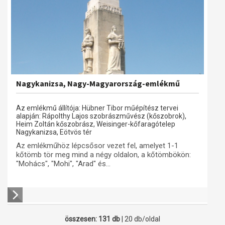
Nagykanizsa, Nagy-Magyarország-emlékmű
Az emlékmű állítója: Hübner Tibor műépítész tervei
alapján: Rápolthy Lajos szobrászművész (kőszobrok),
Heim Zoltán kőszobrász, Weisinger-kőfaragótelep
Nagykanizsa, Eötvös tér
Az emlékműhöz lépcsősor vezet fel, amelyet 1-1
kőtömb tör meg mind a négy oldalon, a kőtömbökön:
"Mohács", "Mohi", "Arad" és...
összesen: 131 db
| 20 db/oldal