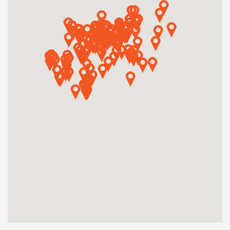
Műhelymunkák