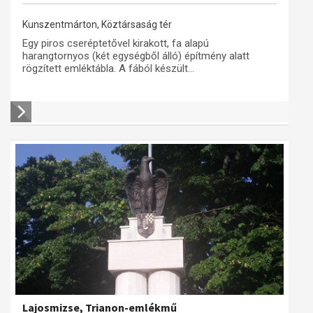
Kunszentmárton, Köztársaság tér
Egy piros cseréptetővel kirakott, fa alapú
harangtornyos (két egységből álló) építmény alatt
rögzített emléktábla. A fából készült...
Lajosmizse, Trianon-emlékmű