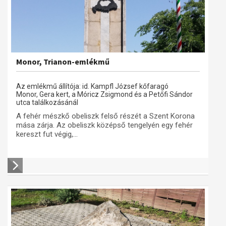
Monor, Trianon-emlékmű
Az emlékmű állítója: id. Kampfl József kőfaragó
Monor, Gera kert, a Móricz Zsigmond és a Petőfi Sándor
utca találkozásánál
A fehér mészkő obeliszk felső részét a Szent Korona
mása zárja. Az obeliszk középső tengelyén egy fehér
kereszt fut végig,...