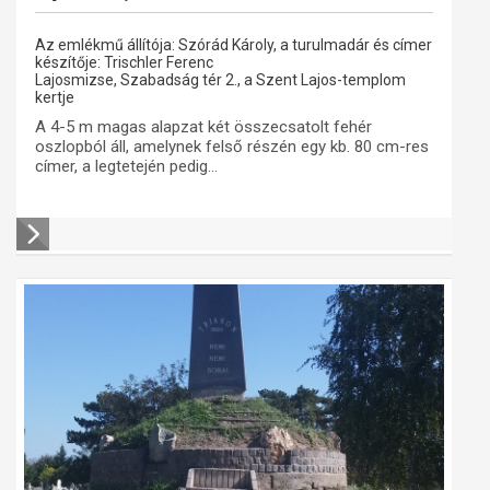
Az emlékmű állítója: Szórád Károly, a turulmadár és címer
készítője: Trischler Ferenc
Lajosmizse, Szabadság tér 2., a Szent Lajos-templom
kertje
A 4-5 m magas alapzat két összecsatolt fehér
oszlopból áll, amelynek felső részén egy kb. 80 cm-res
címer, a legtetején pedig...