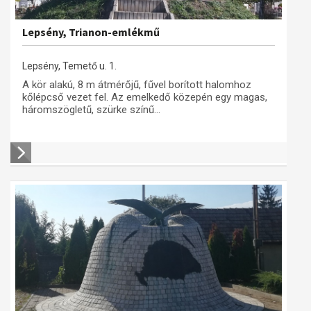
Lepsény, Trianon-emlékmű
Lepsény, Temető u. 1.
A kör alakú, 8 m átmérőjű, fűvel borított halomhoz
kőlépcső vezet fel. Az emelkedő közepén egy magas,
háromszögletű, szürke színű...