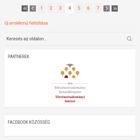
1
2
3
4
5
6
7
Új emlékmű feltöltése
PARTNEREK
FACEBOOK KÖZÖSSÉG