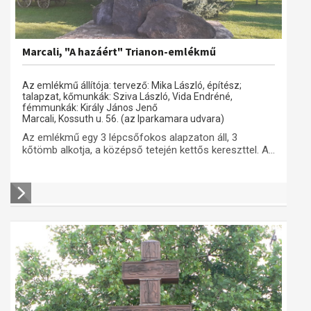
Marcali, "A hazáért" Trianon-emlékmű
Az emlékmű állítója: tervező: Mika László, építész;
talapzat, kőmunkák: Sziva László, Vida Endréné,
fémmunkák: Király János Jenő
Marcali, Kossuth u. 56. (az Iparkamara udvara)
Az emlékmű egy 3 lépcsőfokos alapzaton áll, 3
kőtömb alkotja, a középső tetején kettős kereszttel. A...