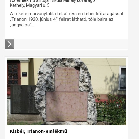
Az emlékmű állítója: Nikula Mihály kőfaragó
Kéthely, Magyari u. 5.
A fekete márványtábla felső részén fehér kőfaragással
„Trianon 1920. június 4.” felirat látható, tőle balra az
„angyalos”...
Kisbér, Trianon-emlékmű