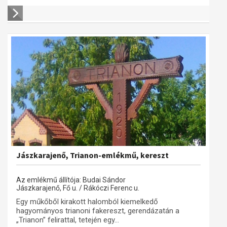
Jászkarajenő, Trianon-emlékmű, kereszt
Az emlékmű állítója: Budai Sándor
Jászkarajenő, Fő u. / Rákóczi Ferenc u.
Egy műkőből kirakott halomból kiemelkedő
hagyományos trianoni fakereszt, gerendázatán a
„Trianon” felirattal, tetején egy...