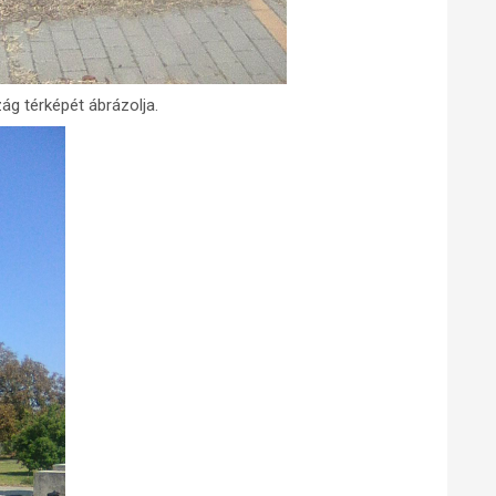
ág térképét ábrázolja.