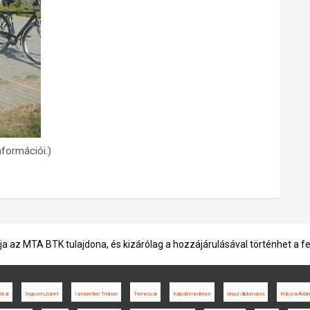
formációi.)
ja az MTA BTK tulajdona, és kizárólag a hozzájárulásával történhet a f
zkár
fegyverszünet
Ismeretlen Trianon
Temesvár
Kárpát-medence
olasz diplomácia
Kolozsi Ádá