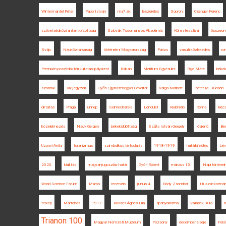
Wintermantel Péter
Papp István
ma7.sk
leszerelés
Sopron
Csenger Ferenc
szövetségközi antant-bizottság
Szlovák Tudományos Akadémia
Könyvfesztivál
összeom
Svájc
Népköztársaság
történelmi Magyarország
Párizs
vasúti közlekedés
ro
Prémium posztdoktori kutatási pályázat
Balkán
Meritum Egyesület
Rigó Máté
békek
szobrok
Vix-jegyzék
Győri Egyházmegyei Levéltár
Varga Norbert
Pieter M. Judson
oktatás
Prága
ünnep
Selmecbánya
Lendület
Klubrádió
Róma
Béc
közélelmezés
Nagy Gergely
békeküldöttség
Szűts István Gergely
Kisjenő
Ben
Uzonyi Anita
turanizmus
szimbolikus térfoglalás
1918-1919
határkijelölés
Lév
2020.
kiállítás
magyar-jugoszláv határ
Győri Róbert
március 15.
Napi történelm
World Science Forum
Maros
recenzió
június 4.
Bódy Zsombor
Huszár-kormá
térkép
Martonos
1917
Kovács Ágnes Lilla
spanyolnátha
Vallasek Júlia
Trianon 100
Magyar Nemzeti Múzeum
Pozsony
december elseje
Fels