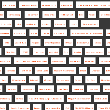
állampolgárság
Tanácsköztársaság
proletárdiktatúra
erdélyi kérdés
Magyar-Román Történész Vegyesbizo
lás
Németország
Henri Berthelot
Válasz Online
kisebbségi jogok
Déda
határok
arisztokrác
mán támadás
tótok
emlékérmék
mobilitás
térképzetek
életrajz
Bukovszky László
onferencia
Katona Kinga
Ukrajna
Zalatna
Ioan-Aurel Pop
Az Egyesült Államok útja Trianonhoz
há
2018
Vojtech Tuka
integráció
ismeretterjesztés
BUKSZ
nacionalizmus
azonnali
Brü
s
Bihari Dániel
HERITO
Noran Libro
vagonlakók
Duna
Ausztria
gabonacsempészet
F
da Gyula-díj
Fórum Társadalomtudományi Szemle
wagon dwellers
Máramaros
nőtörténet
csehszlovák
a
élelmezés
1918-1920
Göncz László
Trianon 100 Momentum
Elzász
Linder Béla
Délv
i forrás
Népszövetség
Kolozsvár
zűrzavar
Romsics Ignác
Bánság
Egry Gábor
Nagy Sza
ny
propaganda
cseh csapatok
béketárgyalások
Adolf Černý
Bodó Barna
Tisza István
Bánáti
nemzetőrség
déli határ
NKE EJKK Közép-Európa Kutatóintézet
Magyar Nemzeti Levéltár
Molnár Miklós
őszék
Szovjet-Oroszország
Eperjes
román népgyűlés
Zilah
ERC NEPOSTRANS
Trianon 100 