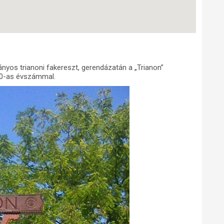
yos trianoni fakereszt, gerendázatán a „Trianon”
1920-as évszámmal.