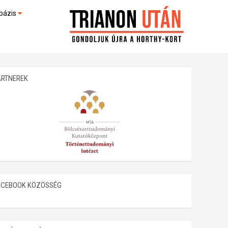
bázis
művek (feltöltés alatt)
kültek
ARTNEREK
ACEBOOK KÖZÖSSÉG