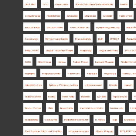
Glant Tibor
1916
románosítás
Bölcsészettudományi Kutatóközpont
levéltár
P
Lengyelország
föderalizmus
katonaság
Mezőbánd
évforduló
Takács Tibor
Kossuth Rádió
Woodrow Wilson
1918. október 28.
Nyugat-Magyarország
Balkán-fé
Szászsebes
Román-magyar háború
Marosvásárhely
Berlin
RMDSZ
Zempléni
Mélyi József
Magyar Tudomány Ünnepe
Magyarság
Magyar Tudomány
Tost Lász
2020
Olaszország
Kisinyov
Sziklay Ferenc
Ludovika Magazin
Friedrich-korm
Napilapok
Magyarosi Sándor
Háromszék
Kárpátalja
Nagybánya
Gömöry Ján
békeelőkészítés
Budapest Főváros Levéltára
antiszemitizmus
História
migráció
Trianoni Szemle
kézirat
Pátria Rádió
Bukarest
Kun Béla
népszavazás
r
Révész Tamás
MÁV
Besszarábia
trianoni békeszerződés
Oroszország
Lajt
középiskolák
Székelyföld
Politikatörténeti Intézet
II. Vilmos
Regio
Muravidék
East European Politics and Societies
hadseregszervezés
Magyar Királyság
MTA BTK Törté