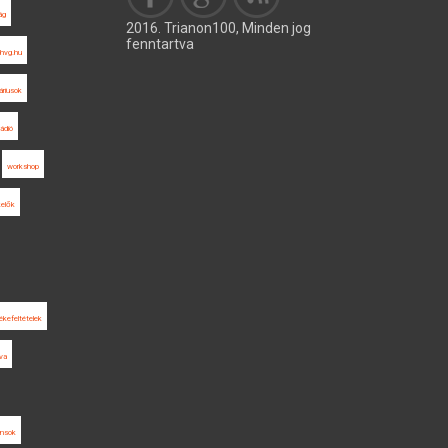
ág
2016. Trianon100, Minden jog
fenntartva
hvg.hu
áriusok
Rádió
workshop
kelők
ékefeltételek
va
ánsok