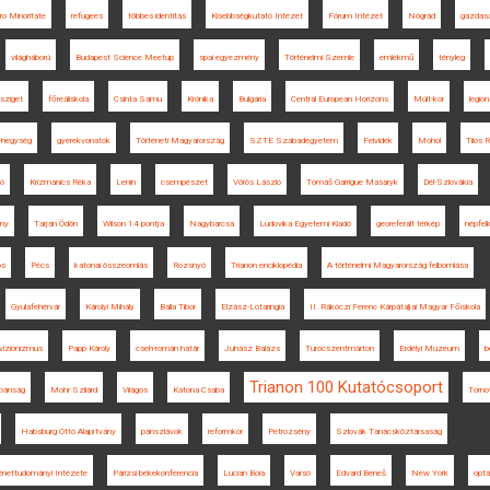
ro Minoritate
refugees
többes identitás
Kisebbségkutató Intézet
Fórum Intézet
Nógrád
gazdas
világháború
Budapest Science Meetup
spai egyezmény
Történelmi Szemle
emlékmű
tényleg
lsziget
főreáliskola
Csinta Samu
Krónika
Bulgária
Central European Horizons
Múlt-kor
legion
-hegység
gyerekvonatok
Történeti Magyarország
SZTE Szabadegyetem
Felvidék
Mohol
Tilos 
ló
Krizmanics Réka
Lenin
csempészet
Vörös László
Tomáš Garrigue Masaryk
Dél-Szlovákia
ány
Tarján Ödön
Wilson 14 pontja
Nagybarcsa
Ludovika Egyetemi Kiadó
georeferált térkép
népfel
os
Pécs
katonai összeomlás
Rozsnyó
Trianon enciklopédia
A történelmi Magyarország felbomlása
Gyulafehérvár
Károlyi Mihály
Balla Tibor
Elzász-Lotaringia
II. Rákóczi Ferenc Kárpátaljai Magyar Főiskola
evizionizmus
Papp Károly
cseh-román határ
Juhász Balázs
Turócszentmárton
Erdélyi Múzeum
b
Trianon 100 Kutatócsoport
abánság
Mohr Szilárd
Világos
Katona Csaba
Torno
Habsburg Ottó Alapítvány
pánszlávok
reformkor
Petrozsény
Szlovák Tanácsköztársaság
nettudományi Intézete
Párizsi békekonferencia
Lucian Boia
Varsó
Edvard Beneš
New York
opt