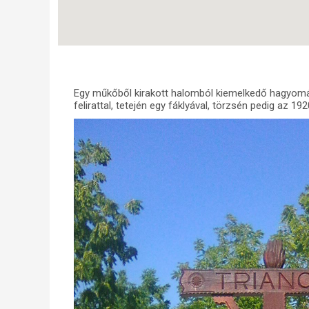
Egy műkőből kirakott halomból kiemelkedő hagyomán
felirattal, tetején egy fáklyával, törzsén pedig az 