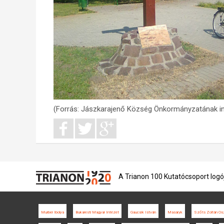
(Forrás: Jászkarajenő Község Önkormányzatának in
A Trianon 100 Kutatócsoport logó
Murber Ibolya
Bukaresti Magyar Intézet
Gaucsík István
Masaryk
Szőts Zoltán Os