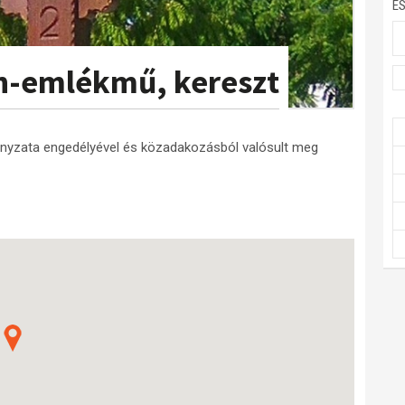
E
on-emlékmű, kereszt
nyzata engedélyével és közadakozásból valósult meg