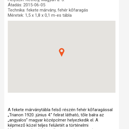
Átadás: 2015-06-05
Műhelymunkák
Technika: fekete márvány, fehér kőfaragás
Méretek: 1,5 x 1,8 x 0,1 m-es tábla
A fekete márványtábla felső részén fehér kőfaragással
„Trianon 1920. június 4.” felirat látható, tőle balra az
„angyalos” magyar középcímer helyezkedik el. A
képmező közel teljes felületét a történelmi