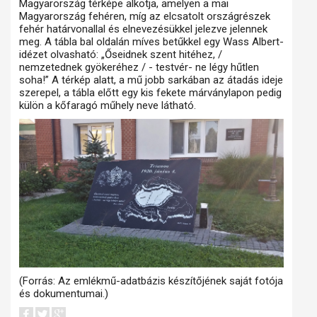
Magyarország térképe alkotja, amelyen a mai
Magyarország fehéren, míg az elcsatolt országrészek
fehér határvonallal és elnevezésükkel jelezve jelennek
meg. A tábla bal oldalán míves betűkkel egy Wass Albert-
idézet olvasható: „Őseidnek szent hitéhez, /
nemzetednek gyökeréhez / - testvér- ne légy hűtlen
soha!” A térkép alatt, a mű jobb sarkában az átadás ideje
szerepel, a tábla előtt egy kis fekete márványlapon pedig
külön a kőfaragó műhely neve látható.
(Forrás: Az emlékmű-adatbázis készítőjének saját fotója
és dokumentumai.)