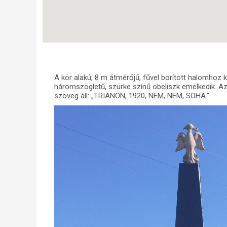
A kör alakú, 8 m átmérőjű, fűvel borított halomhoz
háromszögletű, szürke színű obeliszk emelkedik. Az
szöveg áll: „TRIANON, 1920, NEM, NEM, SOHA.”