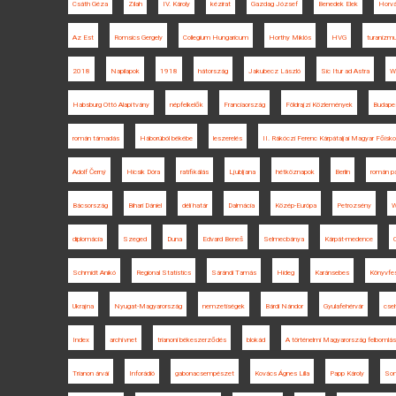
Csáth Géza
Zilah
IV. Károly
kézirat
Gazdag József
Benedek Elek
Horvá
Az Est
Romsics Gergely
Collegium Hungaricum
Horthy Miklós
HVG
turanizm
2018
Napilapok
1918
hátország
Jakubecz László
Sic Itur ad Astra
W
Habsburg Ottó Alapítvány
népfelkelők
Franciaország
Földrajzi Közlemények
Budape
román támadás
Háborúból békébe
leszerelés
II. Rákóczi Ferenc Kárpátaljai Magyar Főisko
Adolf Černý
Hicsik Dóra
ratifikálás
Ljubljana
hétköznapok
Berlin
román p
Bácsország
Bihari Dániel
déli határ
Dalmácia
Közép-Európa
Petrozsény
W
diplomácia
Szeged
Duna
Edvard Beneš
Selmecbánya
Kárpát-medence
Schmidt Anikó
Regional Statistics
Sárándi Tamás
Hideg
Karánsebes
Könyvfes
Ukrajna
Nyugat-Magyarország
nemzetiségek
Bárdi Nándor
Gyulafehérvár
cse
Index
archívnet
trianoni békeszerződés
blokád
A történelmi Magyarország felbomlás
Trianon árvái
Inforádió
gabonacsempészet
Kovács Ágnes Lilla
Papp Károly
Som