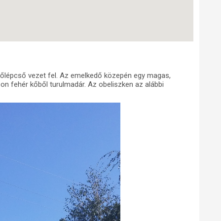
 kőlépcső vezet fel. Az emelkedő közepén egy magas,
on fehér kőből turulmadár. Az obeliszken az alábbi