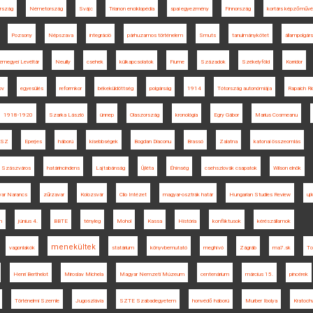
ország
Németország
Svájc
Trianon enciklopédia
spai egyezmény
Finnország
kortárs képzőműv
Pozsony
Népszava
integráció
párhuzamos történelem
Smuts
tanulmánykötet
állampolgár
zmegyei Levéltár
Neuilly
csehek
külkapcsolatok
Fiume
Századok
Székelyföld
Korridor
ov
egyesülés
reformkor
békeküldöttség
polgárság
1914
Tótország autonómiája
Rapaich Ri
1918-1920
Szarka László
ünnep
Olaszország
kronológia
Egry Gábor
Marius Cosmeanu
KSZ
Eperjes
háború
kisebbségek
Bogdan Diaconu
Brassó
Zalatna
katonai összeomlás
Szászváros
határincindens
Lajtabánság
Újléta
Éhínség
csehszlovák csapatok
Wilson elnök
ar Narancs
zűrzavar
Kolozsvár
Clio Intézet
magyar-osztrák határ
Hungarian Studies Review
uj
n
június 4.
BBTE
tényleg
Mohol
Kassa
História
konfliktusok
kérészállamok
menekültek
vagonlakók
statárium
könyvbemutató
meghívó
Zágráb
ma7.sk
To
Henri Berthelot
Miroslav Michela
Magyar Nemzeti Múzeum
centenárium
március 15.
pincérek
Történelmi Szemle
Jugoszlávia
SZTE Szabadegyetem
honvédő háború
Murber Ibolya
Kratochw