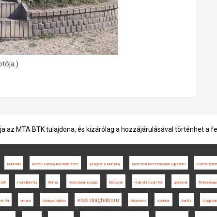
tója.)
ja az MTA BTK tulajdona, és kizárólag a hozzájárulásával történhet a f
Klubrádió
Közép-Európa Kutatóintézet
Magyar Tudomány
Nemzeti Közszolgálati Egyetem
eseménytör
rvek
mandiner.hu
Róma
népességmozgás
Erőszak
Hajnal István Kör
azonnali
Trianon-leg
első világháború
er Pál
antant
Melega Miklós
München
szobrok
Bártfa
Nagybar