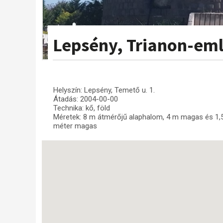
Lepsény, Trianon-e
Helyszín: Lepsény, Temető u. 1.
Átadás: 2004-00-00
Technika: kő, föld
Méretek: 8 m átmérőjű alaphalom, 4 m magas és 1,5
méter magas