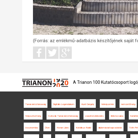
(Forrás: az emlékmű-adatbázis készítőjének saját fo
A Trianon 100 Kutatócsoport logó
Tanácsköztársaság
Digitális Legendárium
Kunt Gergely
térképzetek
nemzetőrség
Népszövetség
Szlovák Tanácsköztársaság
vasúti közlekedés
Békéscsaba
határte
összeomlás
Úton
Noran Libro
Katolikus Rádió
diplomáciai kapcsolatok
Tóth Pét