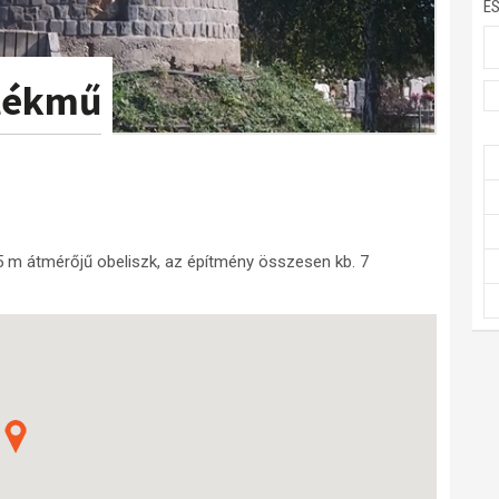
E
mlékmű
 m átmérőjű obeliszk, az építmény összesen kb. 7