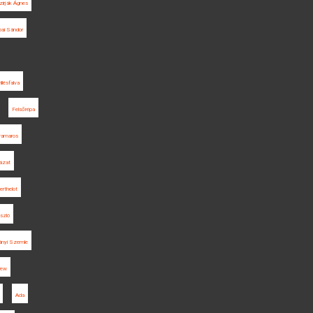
zirják Ágnes
bai Sándor
illésfalva
Felsőrépa
amaros
yázat
erthelot
szló
ányi Szemle
iew
Ada