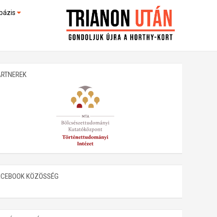
bázis
művek (feltöltés alatt)
kültek
ARTNEREK
ACEBOOK KÖZÖSSÉG