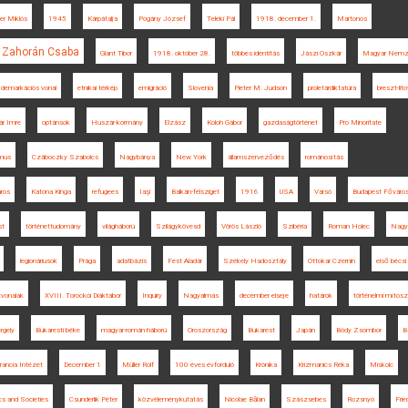
ler Miklós
1945
Kárpátalja
Pogány József
Teleki Pál
1918. december 1.
Martonos
Zahorán Csaba
Glant Tibor
1918. október 28.
többes identitás
Jászi Oszkár
Magyar Nemzet
demarkációs vonal
etnikai térkép
emigráció
Slovenia
Pieter M. Judson
proletárdiktatúra
breszt-lit
ár Imre
optánsok
Huszár-kormány
Elzász
Koloh Gábor
gazdaságtörténet
Pro Minoritate
zmus
Czáboczky Szabolcs
Nagybánya
New York
államszerveződés
románosítás
ros
Katona Kinga
refugees
Iaşi
Balkán-félsziget
1916
USA
Varsó
Budapest Főváros
st
történettudomány
világháború
Szilágykövesd
Vörös László
Szibéria
Roman Holec
Nagy
legionáriusok
Prága
adatbázis
Fest Aladár
Székely Hadosztály
Ottokar Czernin
első bécsi
tvonalak
XVIII. Torockói Diáktábor
Inquiry
Nagyalmás
december elseje
határok
történelmi mítos
rgely
Bukaresti béke
magyar-román háború
Oroszország
Bukarest
Japán
Bódy Zsombor
B
rancia Intézet
December 1
Müller Rolf
100 éves évforduló
Krónika
Krizmanics Réka
Miskolc
cs and Societies
Csunderlik Péter
közvéleménykutatás
Nicolae Bălan
Szászsebes
Rozsnyó
Frie