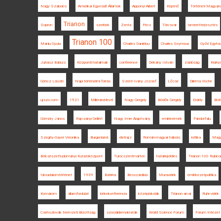
Nagy Szabolcs
Amerikai Egyesült Államok
Apponyi Albert
Kisjenő
Történeti Magyar
Trianon
Sopron
szerbek
Zenta
Pécs
Törcsvár
ismeretterjesztés
Trianon 100
Maniu Gyula
Charles Daniélou
Charles Seymour
Győri Egyhá
Juhász Balázs
Központi hatalmak
conference
Dékány István
zsidóság
Kisiny
Göncz László
Napi történelmi forrás
Szent-Ivány József
Lőcse
Dilema Veche
ujszo.com
1921
Millerand-levél
Nagy Gergely
Bödők Gergely
Erdély
BU
Gömöry János
Rajcsányi Gellért
Nagy Imre Alapítvány
emlékérmék
Pándorfalu
Szeghy-Gayer Veronika
Burgenland
életrajz
Román-magyar háború
kritika
Magy
Bölcsészettudományi Kutatóközpont
Turócszentmárton
határkijelölés
Trianon 100 Rubico
társadalomtörténet
1939
Batrina
Besszarábia
Muravidék
emlékezetpolitika
Komárom
államfordulat
békekonferencia
középiskolák
Trianon arcai
Ruhr-vidék
Csehszlovák Nemzeti Bizottság
szociáldemokraták
World Science Forum
Fórum Intézet