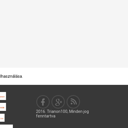
elhasználása.
ténet
endák
2016. Trianon100, Minden jog
fenntartva
csa