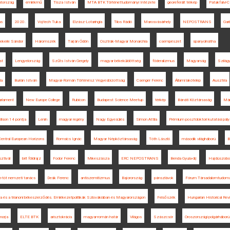
tország
emlékmű
Tisza István
MTA BTK Történettudományi Intézete
georeferált térkép
Patakfalvi-C
us
2020.
Vojtech Tuka
Elzász-Lotaringia
Tilos Rádió
Marosvásárhely
NEPOSTRANS
Gar
ekerle Sándor
Háromszék
Tarján Ödön
Osztrák-Magyar Monarchia
csempészet
spanyolnátha
st
Lengyelország
Szűts István Gergely
magyar békeküldöttség
föderalizmus
Magyarság
Szilágy
la
Burián István
Magyar-Román Történész Vegyesbizottság
Csenger Ferenc
Állami lakótelep
Ausztria
arlament
New Europe College
Rubicon
Budapest Science Meetup
térkép
Bánáti Köztársaság
Már
ilson 14 pontja
Lenin
magyar regény
Nagy Egyesülés
Simon Attila
Prémium posztdoktori kutatási pál
Central European Horizons
Romsics Ignác
Magyar Népköztársaság
Tóth László
második világháború
B
ztivál
brit földrajz
Fodor Ferenc
Mikeszásza
ERC NEPOSTRANS
Benda Gyula-díj
Hajdúszobo
h-tót nemzeti tanács
Deák Ferenc
antiszemitizmus
Bajorország
pánszlávok
Fórum Társadalomtudom
a és a trianoni békeszerződés. Emlékezetpolitikák Szlovákiában és Magyarországon
Felsőszék
Hungarian Historical Rev
orja
ELTE BTK
arisztokrácia
magyar-román határ
Világos
Szászcsór
Oroszországi polgárháború