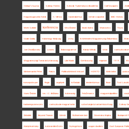
Heilauf Zsuzsa
Sziklay Ferenc
Szlovák Tudományos Akadémia
Call for papers
Zeid
magyar-jugoszláv határ
II. Vilmos
nacionalizmus
román csapatok
BBC History
konferencia
Mohr Szilárd
Mezőbánd
Bodó Barna
Marosvécs
Tisza
Vasile Goldiș
Háromegy Királyság
24.hu
A történelmi Magyarország felbomlása
Moln
Jan Chodějovský
Losonc
Balassagyarmat
Károlyi Mihály
tótok
csehszlovaki
Magyarországi Tanácsköztársaság
Libri Kiadó
Gombaszög
migráció
1919
Ma
Wintermantel Péter
Párizs
Politikatörténeti Intézet
HERITO
török béke
podca
koncepciós per
Regio
segélyek
évforduló
irredentizmus
Arad
Tost László
Vavro Šrobár
Ion. I.C. Brătianu
katonaság
Felsőmoécs
magyar külpolitika
vasú
hadseregszervezés
csehszlovák-magyar határ
szövetségközi antant-bizottság
Szilvay Ge
Délvidék
Beyond Trianon
Gömör
Rothermere lord
Slovenska Krajina
Budapesti F
Károlyi-kormány
katonai ellenőrzés
Nyíregyháza
wagon dwellers
East European Politi