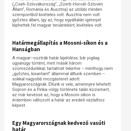
(„Cseh-Szlovákország”, „Szerb-Horvát-Szlovén
Állam”, Románia és Ausztria) az utóbbi minden
szempontból kivételes volt. Ausztria nem volt
győztes állam, így az, hogy egyáltalán igénnyel
léphettek fel magyar területekért, kivételes volt.
Határmegállapítás a Mosoni-síkon és a
Hanságban
A magyar–osztrák határ kijelölése, bár jogilag
ugyanúgy történt, mint másik három
szomszédunkkal, tartalmát tekintve – minthogy nem
„győztes, kisantant” állammal álltunk szemben –
sokkal nagyobb mozgásteret adott
Magyarországnak. Éltünk is vele, amennyire lehetett.
Sopron és a Pinka-völgy története talán közismert,
az már kevéssé az, hogy a Mosoni-síkon is
érdemben változott a határ az eredeti vázlathoz
képest.
Egy Magyarországnak kedvező vasúti
határ