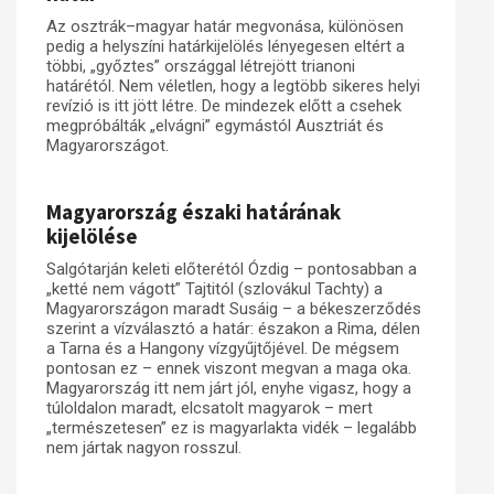
Az osztrák–magyar határ megvonása, különösen
pedig a helyszíni határkijelölés lényegesen eltért a
többi, „győztes” országgal létrejött trianoni
határétól. Nem véletlen, hogy a legtöbb sikeres helyi
revízió is itt jött létre. De mindezek előtt a csehek
megpróbálták „elvágni” egymástól Ausztriát és
Magyarországot.
Magyarország északi határának
kijelölése
Salgótarján keleti előterétól Ózdig – pontosabban a
„ketté nem vágott” Tajtitól (szlovákul Tachty) a
Magyarországon maradt Susáig – a békeszerződés
szerint a vízválasztó a határ: északon a Rima, délen
a Tarna és a Hangony vízgyűjtőjével. De mégsem
pontosan ez – ennek viszont megvan a maga oka.
Magyarország itt nem járt jól, enyhe vigasz, hogy a
túloldalon maradt, elcsatolt magyarok – mert
„természetesen” ez is magyarlakta vidék – legalább
nem jártak nagyon rosszul.