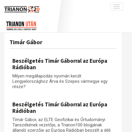
Toggle
navigati
Projekt
Rólunk
Előzmények
Hírek
A kutatócsoport működéséről
Nemzetközi kontextus: iratok és
Timár Gábor
interpretációk
Blog
Munkatársaink
Az összeomlás és a magyar társadalom
Krónika
Beszélgetés Timár Gáborral az Európa
A békerendszer megszilárdulása
Galéria
Rádióban
Utókor és emlékezet
Adatbázis
Milyen megállapodás nyomán került
Lengyelországhoz Árva és Szepes vármegye egy
Visszhang
Emlékművek (feltöltés alatt)
része?
Publikációk
Menekültek
Kapcsolat
Beszélgetés Timár Gáborral az Európa
Rádióban
Trianon-kommentár
Timár Gábor, az ELTE Geofizikai és Űrtudományi
Dokumentumok
Tanszékének vezetője, a Trianon100 blogjának
állandó szerzője az Európa Rádióban beszélt a déli
A trianoni szerződés