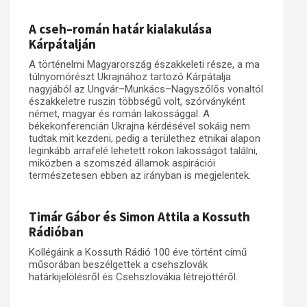
A cseh–román határ kialakulása
Kárpátalján
A történelmi Magyarország északkeleti része, a ma
túlnyomórészt Ukrajnához tartozó Kárpátalja
nagyjából az Ungvár–Munkács–Nagyszőlős vonaltól
északkeletre ruszin többségű volt, szórványként
német, magyar és román lakossággal. A
békekonferencián Ukrajna kérdésével sokáig nem
tudtak mit kezdeni, pedig a területhez etnikai alapon
leginkább arrafelé lehetett rokon lakosságot találni,
miközben a szomszéd államok aspirációi
természetesen ebben az irányban is megjelentek.
Timár Gábor és Simon Attila a Kossuth
Rádióban
Kollégáink a Kossuth Rádió 100 éve történt című
műsorában beszélgettek a csehszlovák
határkijelölésről és Csehszlovákia létrejöttéről.