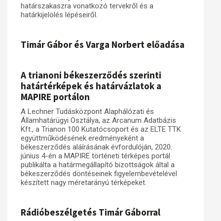
határszakaszra vonatkozó tervekről és a
határkijelölés lépéseiről.
Műhelymunkák
Timár Gábor és Varga Norbert előadása
A trianoni békeszerződés szerinti
határtérképek és határvázlatok a
MAPIRE portálon
A Lechner Tudásközpont Alaphálózati és
Államhatárügyi Osztálya, az Arcanum Adatbázis
Kft., a Trianon 100 Kutatócsoport és az ELTE TTK
együttműködésének eredményeként a
békeszerződés aláírásának évfordulóján, 2020.
június 4-én a MAPIRE történeti térképes portál
publikálta a határmegállapító bizottságok által a
békeszerződés döntéseinek figyelembevételével
készített nagy méretarányú térképeket.
Rádióbeszélgetés Timár Gáborral