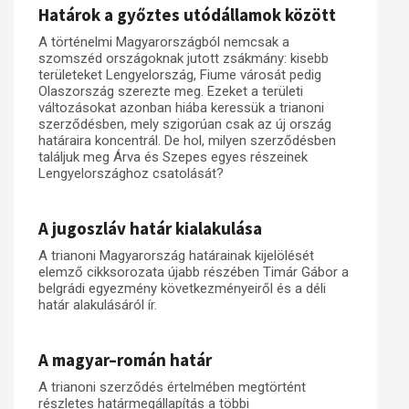
Határok a győztes utódállamok között
A történelmi Magyarországból nemcsak a
szomszéd országoknak jutott zsákmány: kisebb
területeket Lengyelország, Fiume városát pedig
Olaszország szerezte meg. Ezeket a területi
változásokat azonban hiába keressük a trianoni
szerződésben, mely szigorúan csak az új ország
határaira koncentrál. De hol, milyen szerződésben
találjuk meg Árva és Szepes egyes részeinek
Lengyelországhoz csatolását?
A jugoszláv határ kialakulása
A trianoni Magyarország határainak kijelölését
elemző cikksorozata újabb részében Timár Gábor a
belgrádi egyezmény következményeiről és a déli
határ alakulásáról ír.
A magyar–román határ
A trianoni szerződés értelmében megtörtént
részletes határmegállapítás a többi