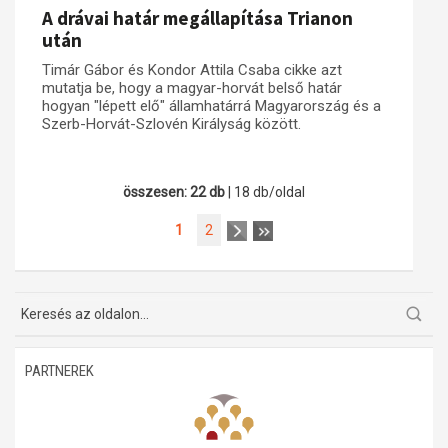
A drávai határ megállapítása Trianon
után
Timár Gábor és Kondor Attila Csaba cikke azt
mutatja be, hogy a magyar-horvát belső határ
hogyan "lépett elő" államhatárrá Magyarország és a
Szerb-Horvát-Szlovén Királyság között.
összesen: 22 db
| 18 db/oldal
1
2
PARTNEREK