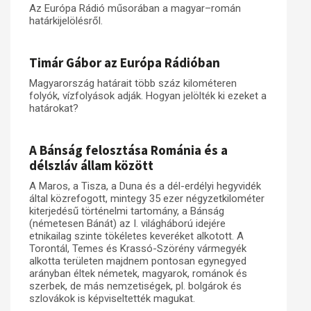
Az Európa Rádió műsorában a magyar–román
határkijelölésről.
Timár Gábor az Európa Rádióban
Magyarország határait több száz kilométeren
folyók, vízfolyások adják. Hogyan jelölték ki ezeket a
határokat?
A Bánság felosztása Románia és a
délszláv állam között
A Maros, a Tisza, a Duna és a dél-erdélyi hegyvidék
által közrefogott, mintegy 35 ezer négyzetkilométer
kiterjedésű történelmi tartomány, a Bánság
(németesen Bánát) az I. világháború idejére
etnikailag szinte tökéletes keveréket alkotott. A
Torontál, Temes és Krassó-Szörény vármegyék
alkotta területen majdnem pontosan egynegyed
arányban éltek németek, magyarok, románok és
szerbek, de más nemzetiségek, pl. bolgárok és
szlovákok is képviseltették magukat.