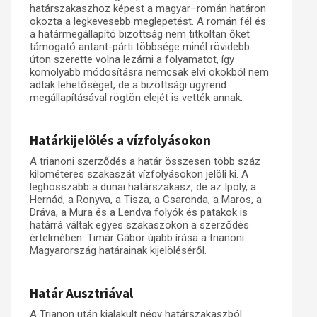
határszakaszhoz képest a magyar–román határon
okozta a legkevesebb meglepetést. A román fél és
a határmegállapító bizottság nem titkoltan őket
támogató antant-párti többsége minél rövidebb
úton szerette volna lezárni a folyamatot, így
komolyabb módosításra nemcsak elvi okokból nem
adtak lehetőséget, de a bizottsági ügyrend
megállapításával rögtön elejét is vették annak.
Határkijelölés a vízfolyásokon
A trianoni szerződés a határ összesen több száz
kilométeres szakaszát vízfolyásokon jelöli ki. A
leghosszabb a dunai határszakasz, de az Ipoly, a
Hernád, a Ronyva, a Tisza, a Csaronda, a Maros, a
Dráva, a Mura és a Lendva folyók és patakok is
határrá váltak egyes szakaszokon a szerződés
értelmében. Timár Gábor újabb írása a trianoni
Magyarország határainak kijelöléséről.
Határ Ausztriával
A Trianon után kialakult négy határszakaszból