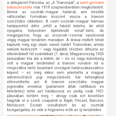
a delegációt Párizsba, az „ő Trianonjuk”, a
saint-germaini
már 1919 szeptemberében megköttetett.
békeszerződés
Benne az osztrák–magyar határral, ami később
változatlan formában köszönt vissza a trianoni
szerződés cikkeiben. A cseh–osztrák–magyar hármas
határponttól délre „ettől a falutól keletre, de attól
nyugatra, helyszínen kijelölendő vonal”-ként, de
megjegyezve, hogy az oroszvár–csornai vasútvonal
végig magyar területen maradjon. A drávai mellett tehát
kaptunk még egy olyan vasúti határt Trianonban, amely
nekünk kedvezett – vagy legalább részben áthúzta az
ellenérdekelt fél szándékait (1. ábra). Magyarország 1920
júniusában írta alá a békét, de – és ez nagy különbség
volt a magyar területeket a trianoni vonalon túl is
megszállva tartó kisantant országok határszakaszaihoz
képest – ez még ekkor sem jelentette a magyar
adminisztráció jogi megszűnését, bár kétségkívül
előrevetítette azt. A trianoni szerződés magyar
jogrendbe emelése (parlament általi ratifikáció és
kihirdetés) tette azt hatályossá, ez pedig csak 1921
júliusában történt meg – ahogy csak ezt követően
hagyták el a szerb csapatok is Baját, Pécset, Barcsot,
Mohácsot. Ezután vonulhatott be az osztrák
közigazgatás, és vele a fegyveres erők az új területekre.