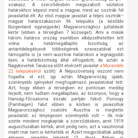
szakasz. A szerződésben megszabott vázlatos
határokhoz képest mind a magyar, mind az osztrák fél
javaslattal élt. Az első magyar javaslat a teljes osztrák–
magyar határszakaszon 96 település (a későbbi
Burgenland egynegyede) Magyarországhoz juttatását
kérte (ebben a térségben 7 községet). Ami a másik
három határos ország esetében elképzelhetetlen lett
volna: a határmegállapító bizottság, az
antantdelegátusok többségének szavazatával ezt
támogatta is (a nem-ausztriai határokon a legnagyobb
ilyen, a határbizottság által elfogadott, de aztán a
Nagykövetek Tanácsa előtt elvérzett javaslat
a Muravidék
szólt). A Népszövetség viszont nem
22 településéről
fogadta el ezt, így aztán Magyarország újabb,
szerényebb igényeket megfogalmazó javaslatokat tett.
Azt, hogy ebben a térségben ez pontosan meddig
terjedt, nem tudtam megállapítani, az bizonyos, hogy a
Hanság-főcsatorna északi partján fekvő Pomogy
(Pamhagen) falut ebben a körben is javasoltuk
Magyarországhoz csatolni. Ausztria is megtette
javaslatát; ez lényegesen szerényebb volt – ők már
szinte mindent megkaptak a szerződésben, amit 1919
augusztusában kértek, amit pedig nem, azt a vasútvonal
miatt már nem is kérhették el. Azért megpróbáltak addig
elmenni, ameddig lehetett (2. ábra). Abban is