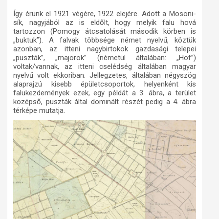
Így érünk el 1921 végére, 1922 elejére. Adott a Mosoni-
sík, nagyjából az is eldőlt, hogy melyik falu hová
tartozzon (Pomogy átcsatolását második körben is
„buktuk”). A falvak többsége német nyelvű, köztük
azonban, az itteni nagybirtokok gazdasági telepei
„puszták”, „majorok” (németül általában: „Hof”)
voltak/vannak, az itteni cselédség általában magyar
nyelvű volt ekkoriban. Jellegzetes, általában négyszög
alaprajzú kisebb épületcsoportok, helyenként kis
falukezdemények ezek, egy példát a 3. ábra, a terület
középső, puszták által dominált részét pedig a 4. ábra
térképe mutatja.