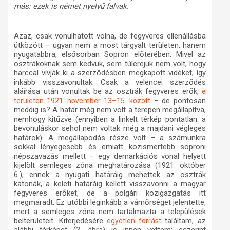
más: ezek is német nyelvű falvak.
Azaz, csak vonulhatott volna, de fegyveres ellenállásba
ütközött – ugyan nem a most tárgyalt területen, hanem
nyugatabbra, elsősorban Sopron előterében. Mivel az
osztrákoknak sem kedvük, sem túlerejük nem volt, hogy
harccal vívják ki a szerződésben megkapott vidéket, így
inkább visszavonultak. Csak a velencei szerződés
aláírása után vonultak be az osztrák fegyveres erők,
e
– de pontosan
területen 1921. november 13–15. között
meddig is? A határ még nem volt a terepen megállapítva,
nemhogy kitűzve (ennyiben a linkelt térkép pontatlan: a
bevonuláskor sehol nem voltak még a majdani végleges
határok). A megállapodás része volt – a számunkra
sokkal lényegesebb és emiatt közismertebb soproni
népszavazás mellett – egy demarkációs vonal helyett
kijelölt semleges zóna meghatározása (1921. október
6.); ennek a nyugati határáig mehettek az osztrák
katonák, a keleti határáig kellett visszavonni a magyar
fegyveres erőket, de a polgári közigazgatás itt
megmaradt. Ez utóbbi leginkább a vámőrséget jelentette,
mert a semleges zóna nem tartalmazta a települések
belterületeit. Kiterjedésére
találtam, az
egyetlen forrást
alábbi térképet (2. ábra) is innen vettem; eszerint