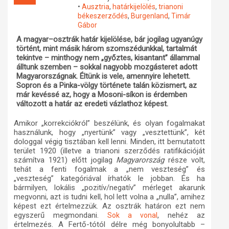
•
Ausztria
,
határkijelölés
,
trianoni
Műhelymunkák
békeszerződés
,
Burgenland
,
Timár
Gábor
A magyar–osztrák határ kijelölése, bár jogilag ugyanúgy
történt, mint másik három szomszédunkkal, tartalmát
tekintve – minthogy nem „győztes, kisantant” állammal
álltunk szemben – sokkal nagyobb mozgásteret adott
Magyarországnak. Éltünk is vele, amennyire lehetett.
Sopron és a Pinka-völgy története talán közismert, az
már kevéssé az, hogy a Mosoni-síkon is érdemben
változott a határ az eredeti vázlathoz képest.
Amikor „korrekciókról” beszélünk, és olyan fogalmakat
használunk, hogy „nyertünk” vagy „vesztettünk”, két
dologgal végig tisztában kell lenni. Minden, itt bemutatott
terület 1920 (illetve a trianoni szerződés ratifikációját
számítva 1921) előtt jogilag
Magyarország
része volt,
tehát a fenti fogalmak a „nem veszteség” és
„veszteség” kategóriával írhatók le jobban. És ha
bármilyen, lokális „pozitív/negatív” mérleget akarunk
megvonni, azt is tudni kell, hol lett volna a „nulla”, amihez
képest ezt értelmezzük. Az osztrák határon ezt nem
egyszerű megmondani.
, nehéz az
Sok a vonal
értelmezés. A Fertő-tótól délre még bonyolultabb –