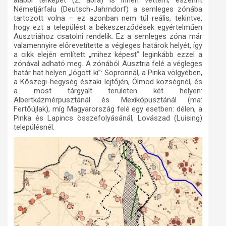
Németjárfalu (Deutsch-Jahrndorf) a semleges zónába
tartozott volna – ez azonban nem túl reális, tekintve,
hogy ezt a települést a békeszerződések egyértelműen
Ausztriához csatolni rendelik. Ez a semleges zóna már
valamennyire előrevetítette a végleges határok helyét, így
a cikk elején említett „mihez képest” leginkább ezzel a
zónával adható meg. A zónából Ausztria felé a végleges
határ hat helyen „lógott ki”: Sopronnál, a Pinka völgyében,
a Kőszegi-hegység északi lejtőjén, Ólmod községnél, és
a most tárgyalt területen két helyen:
Albertkázmérpusztánál és Mexikópusztánál (ma:
Fertőújlak), míg Magyarország felé egy esetben: délen, a
Pinka és Lapincs összefolyásánál, Lovászad (Luising)
településnél.