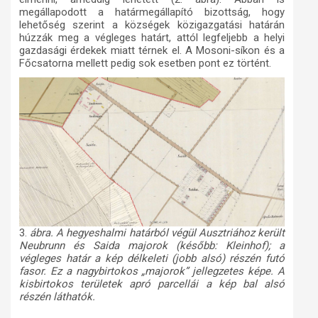
megállapodott a határmegállapító bizottság, hogy
lehetőség szerint a községek közigazgatási határán
húzzák meg a végleges határt, attól legfeljebb a helyi
gazdasági érdekek miatt térnek el. A Mosoni-síkon és a
Főcsatorna mellett pedig sok esetben pont ez történt.
3.
ábra. A hegyeshalmi határból végül Ausztriához került
Neubrunn és Saida majorok (később: Kleinhof); a
végleges határ a kép délkeleti (jobb alsó) részén futó
fasor. Ez a nagybirtokos „majorok” jellegzetes képe. A
kisbirtokos területek apró parcellái a kép bal alsó
részén láthatók.