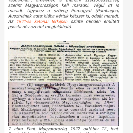
vasútvonal”, amelynek a trianoni szerződésszöveg
szerint Magyarországon kell maradni. Végül itt is
maradt. Ugyanez a szöveg Pomogyot (Pamhagen)
Ausztriának adta; hiába kértük kétszer is, odaát maradt.
Az
szinte minden említett
1941-es katonai térképen
puszta név szerint megtalálható.
7. ábra. Fent: Magyarország, 1922. október 12.; lent: