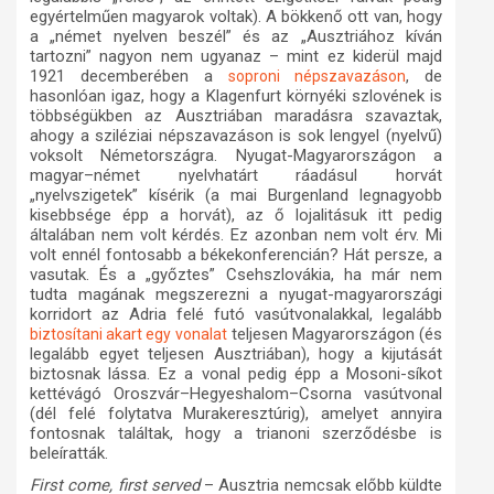
egyértelműen magyarok voltak). A bökkenő ott van, hogy
a „német nyelven beszél” és az „Ausztriához kíván
tartozni” nagyon nem ugyanaz – mint ez kiderül majd
1921 decemberében a
, de
soproni népszavazáson
hasonlóan igaz, hogy a Klagenfurt környéki szlovének is
többségükben az Ausztriában maradásra szavaztak,
ahogy a sziléziai népszavazáson is sok lengyel (nyelvű)
voksolt Németországra. Nyugat-Magyarországon a
magyar–német nyelvhatárt ráadásul horvát
„nyelvszigetek” kísérik (a mai Burgenland legnagyobb
kisebbsége épp a horvát), az ő lojalitásuk itt pedig
általában nem volt kérdés. Ez azonban nem volt érv. Mi
volt ennél fontosabb a békekonferencián? Hát persze, a
vasutak. És a „győztes” Csehszlovákia, ha már nem
tudta magának megszerezni a nyugat-magyarországi
korridort az Adria felé futó vasútvonalakkal, legalább
teljesen Magyarországon (és
biztosítani akart egy vonalat
legalább egyet teljesen Ausztriában), hogy a kijutását
biztosnak lássa. Ez a vonal pedig épp a Mosoni-síkot
kettévágó Oroszvár–Hegyeshalom–Csorna vasútvonal
(dél felé folytatva Murakeresztúrig), amelyet annyira
fontosnak találtak, hogy a trianoni szerződésbe is
beleíratták.
First come, first served
– Ausztria nemcsak előbb küldte