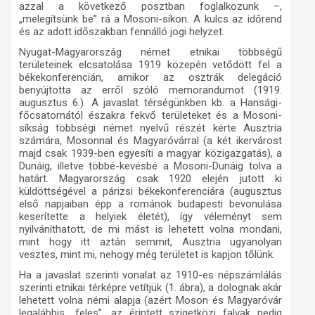
azzal a következő posztban foglalkozunk –,
„melegítsünk be” rá a Mosoni-síkon. A kulcs az időrend
és az adott időszakban fennálló jogi helyzet.
Nyugat-Magyarország német etnikai többségű
területeinek elcsatolása 1919 közepén vetődött fel a
békekonferencián, amikor az osztrák delegáció
benyújtotta az erről szóló memorandumot (1919.
augusztus 6.). A javaslat térségünkben kb. a Hansági-
főcsatornától északra fekvő területeket és a Mosoni-
síkság többségi német nyelvű részét kérte Ausztria
számára, Mosonnal és Magyaróvárral (a két ikervárost
majd csak 1939-ben egyesíti a magyar közigazgatás), a
Dunáig, illetve többé-kevésbé a Mosoni-Dunáig tolva a
határt. Magyarország csak 1920 elején jutott ki
küldöttségével a párizsi békekonferenciára (augusztus
első napjaiban épp a románok budapesti bevonulása
keserítette a helyiek életét), így véleményt sem
nyilváníthatott, de mi mást is lehetett volna mondani,
mint hogy itt aztán semmit, Ausztria ugyanolyan
vesztes, mint mi, nehogy még területet is kapjon tőlünk.
Ha a javaslat szerinti vonalat az 1910-es népszámlálás
szerinti etnikai térképre vetítjük (1. ábra), a dolognak akár
lehetett volna némi alapja (azért Moson és Magyaróvár
legalábbis „feles”, az érintett szigetközi falvak pedig