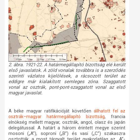
2. ábra. 1921-22. A határmegállapító bizottság elé került
első javaslatok. A zöld vonalak továbbra is a szerződés
szerinti vázlatos kijelölések, a rácsozott terület az
eddigre már kialakított semleges zóna. Szaggatott
vonal az osztrák, pont-pont-szaggatott vonal az első
magyar javaslat.
A béke magyar ratifikációját követően
állhatott fel az
, francia
osztrák–magyar határmegállapító bizottság
elnökség mellett magyar, osztrák, angol, olasz és japán
delegátussal. A határt a három érintett megye szerint
mosoni („A”), soproni („B”) és vasi („C”) szakaszra
osztották; a most tárgyalt terület gyakorlatilag az „A”-