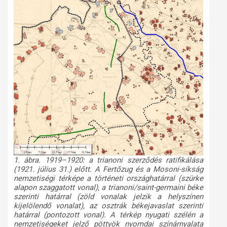
1. ábra. 1919–1920: a trianoni szerződés ratifikálása
(1921. július 31.) előtt. A Fertőzug és a Mosoni-síkság
nemzetiségi térképe a történeti országhatárral (szürke
alapon szaggatott vonal), a trianoni/saint-germaini béke
szerinti határral (zöld vonalak jelzik a helyszínen
kijelölendő vonalat), az osztrák békejavaslat szerinti
határral (pontozott vonal). A térkép nyugati szélén a
nemzetiségeket jelző pöttyök nyomdai színárnyalata