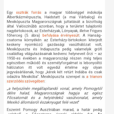
Egy
a magyar többséggel indokolja
osztrák forrás
Albertkázmérpuszta, Haidstatt (a mai Várbalog) és
Mexikópuszta Magyarországnak juttatását a bizottság
által. Valószínűbb azonban, hogy a területet tulajdonló
nagybirtokosok, az Esterházyak, Lónyayak, illetve Frigyes
főherceg (5. ábra)
. A Hanság-
befolyása érvényesült
csatorna környékén az Esterházy-birtokokon kiterjedt
keskeny nyomközű gazdasági vasúthálózat volt,
Mexikópuszta és Indiapuszta pedig valamelyik grófi
családtag világutazásainak kedvenc helyneveit őrzi – az
1950-es években a magyarországi részen még teljes
egészében működő és személyforgalmat is lebonyolító
hálózaton itt volt egyedül értelme egy olyan
jegyvásárlásnak, hogy „kérek két retúrt Indiába és csak
odaútra Mexikóba”. Mexikópuszta szerepel is
a trianoni
:
szerződés szövegében
„
a helyszínén megállapítandó vonal, amely Pomogytól
délre halad, Magyarországnak hagyja az egész
Főcsatornát és a helyiérdekű vasútvonalat, amely
Mexikó állomásról északnyugat felé vezet
”
Eszerint Pomogy Ausztriában marad, a határ pedig