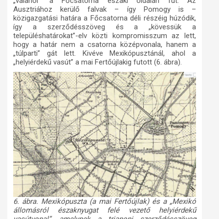
„valahol” a Főcsatorna északi oldalán fut. Az
Ausztriához kerülő falvak – így Pomogy is –
közigazgatási határa a Főcsatorna déli részéig húzódik,
így a szerződésszöveg és a „kövessük a
településhatárokat”-elv közti kompromisszum az lett,
hogy a határ nem a csatorna középvonala, hanem a
„túlparti” gát lett. Kivéve Mexikópusztánál, ahol a
„helyiérdekű vasút” a mai Fertőújlakig futott (6. ábra).
6. ábra. Mexikópuszta (a mai Fertőújlak) és a „Mexikó
állomásról északnyugat felé vezető helyiérdekű