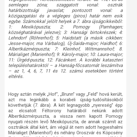
semleges zóna; szaggatott vonal: osztrák
határbizottsági javaslat; pontozott vonal: a
közigazgatási és a végleges (piros) határ nem esik
egybe. Számokkal jelölt helyek a 7. ábra újságcikkeiből:
1: Mexikópuszta; 2: Pomogy (Pamhagen;
községhatárával jelezve); 3: Hansági birtokrészek; 4:
Lehndorf (Röhrerhof); 5: Haidstatt (a másik cikkben:
Jesse-major, ma Várbalog), Új-Saida-major; Haidhof; 6:
Albertkázmérpuszta; 7: Kleinhof, Wittmannshof; 8.
Márialiget (Marienhof); 9: Károly-major; 10: Laura-major;
11: Ürgéd-puszta; 12: Fácánkert. A korábbi kataszteri
településhatároktól – a Hanság-főcsatornát leszámítva
– az 1, 4, 6, 7, 11 és 12. számú esetekben történt
eltérés.
Hogy aztán melyik „Hof”, „Brunn” vagy „Feld” hová került,
azt ma leginkább a korabeli újság-tudósításokból
követhetjük (7. ábra). A két legnagyobb „nyereség” épp
az elcsatolt Féltorony határából nekünk adott
Albertkázmérpuszta, a vissza nem kapott Pomogy
nyugati részén levő Mexikópuszta, de annak számít az
osztrákok által kért, ám végül át nem adott hegyeshalmi
Márialiget (Marienhof) és néhány Oroszvár és Köpcsény