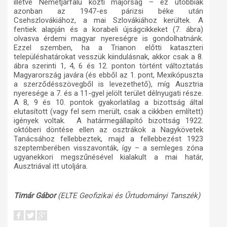
illetve Németjárfalu közti majorság – ez utóbbiak
azonban az 1947-es párizsi béke után
Csehszlovákiához, a mai Szlovákiához kerültek. A
fentiek alapján és a korabeli újságcikkeket (7. ábra)
olvasva érdemi magyar nyereségre is gondolhatnánk.
Ezzel szemben, ha a Trianon előtti kataszteri
településhatárokat vesszük kiindulásnak, akkor csak a 8.
ábra szerinti 1, 4, 6 és 12. ponton történt változtatás
Magyarország javára (és ebből az 1. pont, Mexikópuszta
a szerződésszövegből is levezethető), míg Ausztria
nyeresége a 7. és a 11-gyel jelölt terület délnyugati része.
A 8, 9 és 10. pontok gyakorlatilag a bizottság által
elutasított (vagy fel sem merült, csak a cikkben említett)
igények voltak. A határmegállapító bizottság 1922.
októberi döntése ellen az osztrákok a Nagykövetek
Tanácsához fellebbeztek, majd a fellebbezést 1923
szeptemberében visszavonták, így – a semleges zóna
ugyanekkori megszűnésével kialakult a mai határ,
Ausztriával itt utoljára.
Timár Gábor
(ELTE Geofizikai és Űrtudományi Tanszék)