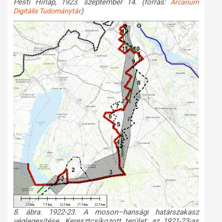
Pesti Hírlap, 1923. szeptember 14. (forrás:
Arcanum
)
Digitális Tudománytár
8. ábra. 1922-23. A moson–hansági határszakasz
véglegesítése. Keresztcsíkozott terület: az 1921-23-as