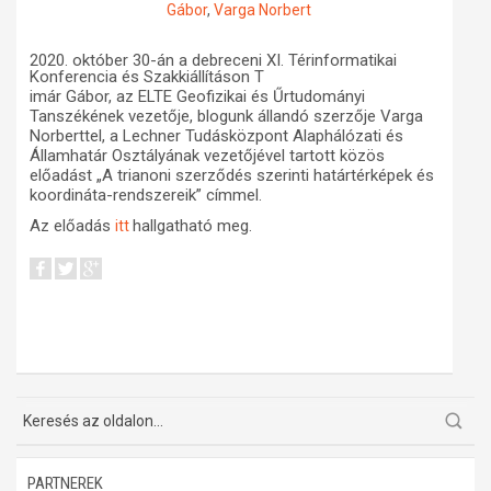
Gábor
,
Varga Norbert
Műhelymunkák
2020. október 30-án a debreceni XI. Térinformatikai
Konferencia és Szakkiállításon T
imár Gábor, az ELTE Geofizikai és Űrtudományi
Tanszékének vezetője, blogunk állandó szerzője
Varga
Norberttel, a Lechner Tudásközpont Alaphálózati és
Államhatár Osztályának vezetőjével tartott közös
előadást „
A trianoni szerződés szerinti határtérképek és
koordináta-rendszereik” címmel.
Az előadás
hallgatható meg.
itt
PARTNEREK