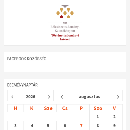
FACEBOOK KÖZÖSSÉG
ESEMÉNYNAPTÁR
2026
augusztus
H
K
Sze
Cs
P
Szo
V
1
2
3
4
5
6
7
8
9