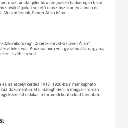
ert mozzanatát jelentik a megszálló hadseregen belüli
hszlovák légiókat vezető olasz tisztikar és a cseh és
k. Munkatársunk, Simon Attila írása.
eh-Szlovákország”, „Szerb-Horvát-Szlovén Állam”,
ivételes volt. Ausztria nem volt győztes állam, így az,
kért, kivételes volt.
a és az erdélyi kérdés 1918–1920-ban” már kapható
m száz dokumentumát L. Balogh Béni, a magyar–román
l egy közel 60 oldalas, a történeti kontextust bemutató
ől