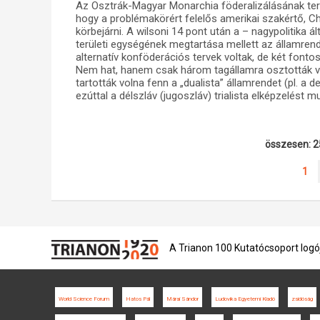
Az Osztrák-Magyar Monarchia föderalizálásának ter
hogy a problémakörért felelős amerikai szakértő, 
körbejárni. A wilsoni 14 pont után a – nagypolitika á
területi egységének megtartása mellett az államrend 
alternatív konföderációs tervek voltak, de két fonto
Nem hat, hanem csak három tagállamra osztották vol
tartották volna fenn a „dualista” államrendet (pl. a 
ezúttal a délszláv (jugoszláv) trialista elképzelést mu
összesen: 2
1
A Trianon 100 Kutatócsoport logó
World Science Forum
Hatos Pál
Márai Sándor
Ludovika Egyetemi Kiadó
zsidóság