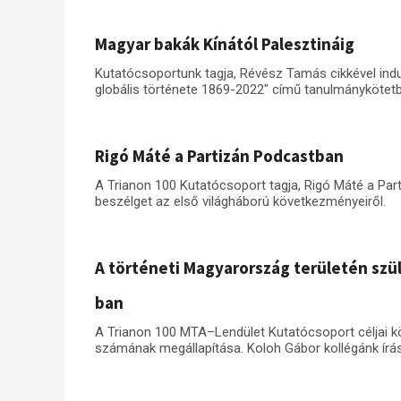
Magyar bakák Kínától Palesztináig
Kutatócsoportunk tagja, Révész Tamás cikkével ind
globális története 1869-2022" című tanulmánykötetbő
Rigó Máté a Partizán Podcastban
A Trianon 100 Kutatócsoport tagja, Rigó Máté a Par
beszélget az első világháború következményeiről.
A történeti Magyarország területén szü
ban
A Trianon 100 MTA–Lendület Kutatócsoport céljai kö
számának megállapítása. Koloh Gábor kollégánk írás