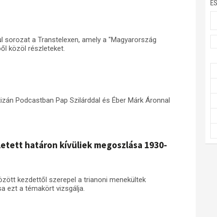
E
ul sorozat a Transtelexen, amely a "Magyarország
l közöl részleteket.
tizán Podcastban Pap Szilárddal és Éber Márk Áronnal
letett határon kívüliek megoszlása 1930-
zött kezdettől szerepel a trianoni menekültek
a ezt a témakört vizsgálja.