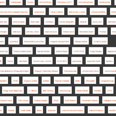
gráció
Habsburgok
Smuts
nemzetőrség
Tusványos 2017
Huszár-kormány
Gombaszög
Nemzeti Közszolgálati Egyetem
szerb iratok
Takács Róbert
Bukovszky László
centrum-periféria
Fels
dek Elek
hétköznapok
Ruhr-vidék
statárium
román népgyűlés
Miskolc
ujszo.com
déli határ
tiségek
Dalmácia
Gömöry János
népszavazás
Trianon arcai
december elseje
Poznan
Vix-
Anita
Szombat
trianoni békeszerződés
magyar-szlovák határ
külkapcsolatok
Szarka László
arország
Trianon-emlékművek
Bukaresti béke
Katona Kinga
1918-1920
Nagy Gergely
Apponyi A
a
Zenta
Libri Kiadó
Szent-Ivány József
ELTE BTK
gazdaság
jugoszláv határ
Eperjes
k Szlovákiában és Magyarországon
Magyar Tudomány Ünnepe
Franciaország
Jeszenszky Géza
Jászi Oszkár
kijelölés
1938
Segyevy Dániel
Korridor
Romsics Gergely
Berlin
Muravidék
Lengyelország
Nagy Imre Alapítvány
II. Vilmos
BBC History
Olaszország
Károlyi Mihály
Felvidék
1916
Vojtech Tuka
Tóth István
Szilvay Gergely
2020.
Győri Róbert
Ismeretlen Trianon
Collegium Hu
enc
határok
Vasile Goldiș
Brünn
optánsok
cseh-tót nemzeti tanács
Kárpát-medence
román 