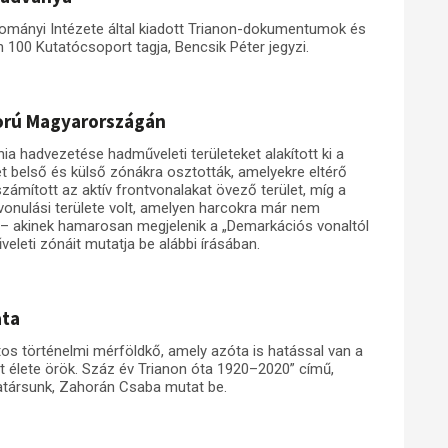
mányi Intézete által kiadott Trianon-dokumentumok és
 100 Kutatócsoport tagja, Bencsik Péter jegyzi.
ború Magyarországán
 hadvezetése hadműveleti területeket alakított ki a
t belső és külső zónákra osztották, amelyekre eltérő
ámított az aktív frontvonalakat övező terület, míg a
lvonulási területe volt, amelyen harcokra már nem
 – akinek hamarosan megjelenik a „Demarkációs vonaltól
eleti zónáit mutatja be alábbi írásában.
ata
os történelmi mérföldkő, amely azóta is hatással van a
 élete örök. Száz év Trianon óta 1920–2020” című,
társunk, Zahorán Csaba mutat be.