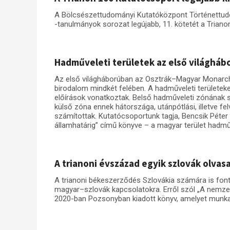
A Bölcsészettudományi Kutatóközpont Történettudo
-tanulmányok sorozat legújabb, 11. kötetét a Trianon
Hadműveleti területek az első világhá
Az első világháborúban az Osztrák–Magyar Monarchia
birodalom mindkét felében. A hadműveleti területeke
előírások vonatkoztak. Belső hadműveleti zónának sz
külső zóna ennek hátországa, utánpótlási, illetve fe
számítottak. Kutatócsoportunk tagja, Bencsik Péter
államhatárig” című könyve – a magyar terület hadműv
A trianoni évszázad egyik szlovák olvas
A trianoni békeszerződés Szlovákia számára is font
magyar–szlovák kapcsolatokra. Erről szól „A nemzet
2020-ban Pozsonyban kiadott könyv, amelyet munka