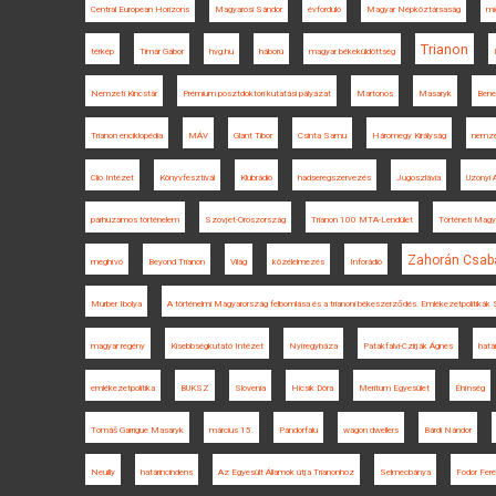
Central European Horizons
Magyarosi Sándor
évforduló
Magyar Népköztársaság
mi
Trianon
térkép
Timár Gábor
hvg.hu
háború
magyar békeküldöttség
Nemzeti Kincstár
Prémium posztdoktori kutatási pályázat
Martonos
Masaryk
Bene
Trianon enciklopédia
MÁV
Glant Tibor
Csinta Samu
Háromegy Királyság
nemze
Clio Intézet
Könyvfesztivál
Klubrádió
hadseregszervezés
Jugoszlávia
Uzonyi 
párhuzamos történelem
Szovjet-Oroszország
Trianon 100 MTA-Lendület
Történeti Magy
Zahorán Csab
meghívó
Beyond Trianon
Világ
közélelmezés
Inforádió
Murber Ibolya
A történelmi Magyarország felbomlása és a trianoni békeszerződés. Emlékezetpolitiká
magyar regény
Kisebbségkutató Intézet
Nyíregyháza
Patakfalvi-Czirják Ágnes
határ
emlékezetpolitika
BUKSZ
Slovenia
Hicsik Dóra
Meritum Egyesület
Éhínség
Tomáš Garrigue Masaryk
március 15.
Pándorfalu
wagon dwellers
Bárdi Nándor
Neuilly
határincindens
Az Egyesült Államok útja Trianonhoz
Selmecbánya
Fodor Fer