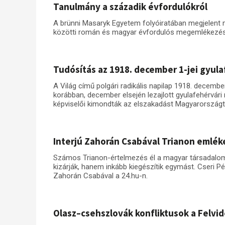
Tanulmány a századik évfordulókról
A brünni Masaryk Egyetem folyóiratában megjelent
közötti román és magyar évfordulós megemlékezés
Tudósítás az 1918. december 1-jei gyul
A Világ című polgári radikális napilap 1918. decembe
korábban, december elsején lezajlott gyulafehérvá
képviselői kimondták az elszakadást Magyarországt
Interjú Zahorán Csabával Trianon emlék
Számos Trianon-értelmezés él a magyar társadalom
kizárják, hanem inkább kiegészítik egymást. Cseri P
Zahorán Csabával a 24.hu-n.
Olasz–csehszlovák konfliktusok a Felv