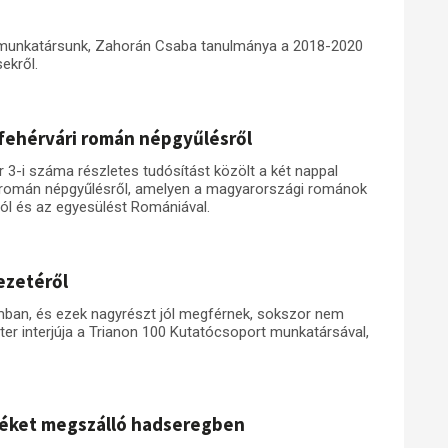
 munkatársunk, Zahorán Csaba tanulmánya a 2018-2020
ekről.
afehérvári román népgyűlésről
r 3-i száma részletes tudósítást közölt a két nappal
ri román népgyűlésről, amelyen a magyarországi románok
ól és az egyesülést Romániával.
ezetéről
ban, és ezek nagyrészt jól megférnek, sokszor nem
éter interjúja a Trianon 100 Kutatócsoport munkatársával,
idéket megszálló hadseregben