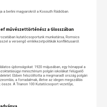
ja a berlini magyarokról a Kossuth Rádióban.
zsef művészettörténész a Glosszában
rozatában kutatócsoportunk munkatársa, Romsics
zel a versengő emlékezetpolitikák konfliktusairól.
odálatos újdonságokat. 1920 májusában, egy hónappal a
közoktatásügyi minisztérium polgári iskolákat felügyelő
eletet. Ebben felszólította a megmaradt ország polgári
eomlás, a forradalmak, illetve az idegen megszállás
ák össze. A Trianon 100 Kutatócsoport vezetője,
iadványa