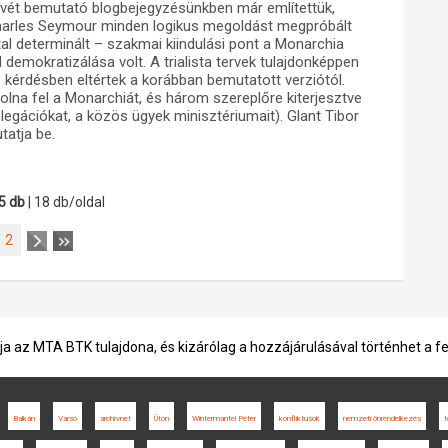
vét bemutató blogbejegyzésünkben már említettük,
Charles Seymour minden logikus megoldást megpróbált
ltal determinált – szakmai kiindulási pont a Monarchia
demokratizálása volt. A trialista tervek tulajdonképpen
s kérdésben eltértek a korábban bemutatott verziótól.
na fel a Monarchiát, és három szereplőre kiterjesztve
delegációkat, a közös ügyek minisztériumait). Glant Tibor
tatja be.
5 db
| 18 db/oldal
2
ja az MTA BTK tulajdona, és kizárólag a hozzájárulásával történhet a f
Balkán
Varsó
archívnet
Úton
Wintermantel Péter
konfliktusok
nemzeti önrendelkezés
t