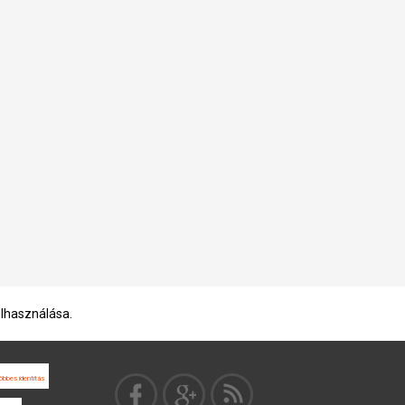
elhasználása.
öbbes identitás