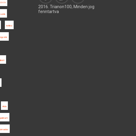
1919
2016. Trianon100, Minden jog
fenntartva
őszék
kritika
jegyzék
lbert
Ada
ngaricum
támadás