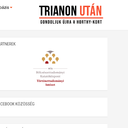
bázis
művek (feltöltés alatt)
kültek
ARTNEREK
ACEBOOK KÖZÖSSÉG