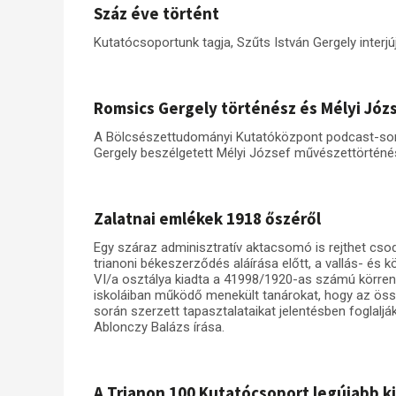
Száz éve történt
Kutatócsoportunk tagja, Szűts István Gergely interjú
Romsics Gergely történész és Mélyi Jó
A Bölcsészettudományi Kutatóközpont podcast-so
Gergely beszélgetett Mélyi József művészettörténéss
Zalatnai emlékek 1918 őszéről
Egy száraz adminisztratív aktacsomó is rejthet cs
trianoni békeszerződés aláírása előtt, a vallás- és 
VI/a osztálya kiadta a 41998/1920-as számú körrend
iskoláiban működő menekült tanárokat, hogy az össz
során szerzett tapasztalataikat jelentésben foglalj
Ablonczy Balázs írása.
A Trianon 100 Kutatócsoport legújabb k