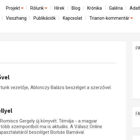
Projekt
Rólunk
Hírek
Blog
Krónika
Galéria
Adat
Visszhang
Publikációk
Kapcsolat
Trianon-kommentár
Előzmények
A kutatócsoport működéséről
Emlék
Dokumentumok
Nemzetközi kontextus: iratok és interpretációk
Munkatársaink
Mene
A trianoni szerződés
Az összeomlás és a magyar társadalom
P
Műhelymunkák
A békerendszer megszilárdulása
Utókor és emlékezet
ővel
unk vezetője, Ablonczy Balázs beszélget a szerzővel.
llyel
F
Romiscs Gergely új könyvét. Témája - a magyar
- több szempontból ma is aktuális. A Válasz Online
pasztalatáról beszélget Borbás Barnával.