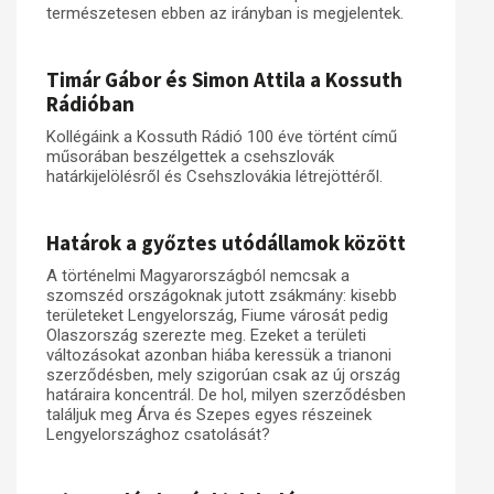
természetesen ebben az irányban is megjelentek.
Timár Gábor és Simon Attila a Kossuth
Rádióban
Kollégáink a Kossuth Rádió 100 éve történt című
műsorában beszélgettek a csehszlovák
határkijelölésről és Csehszlovákia létrejöttéről.
Határok a győztes utódállamok között
A történelmi Magyarországból nemcsak a
szomszéd országoknak jutott zsákmány: kisebb
területeket Lengyelország, Fiume városát pedig
Olaszország szerezte meg. Ezeket a területi
változásokat azonban hiába keressük a trianoni
szerződésben, mely szigorúan csak az új ország
határaira koncentrál. De hol, milyen szerződésben
találjuk meg Árva és Szepes egyes részeinek
Lengyelországhoz csatolását?