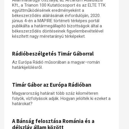
Államhatárügyi Osztálya, az Arcanum Adatbázis
Kft., a Trianon 100 Kutatócsoport és az ELTE TTK
együttműködésének eredményeként a
békeszerződés aláírásának évfordulóján, 2020.
június 4-én a MAPIRE történeti térképes portál
publikálta a határmegállapító bizottságok által a
békeszerződés döntéseinek figyelembevételével
készített nagy méretarányú térképeket.
Rádióbeszélgetés Timár Gáborral
Az Európa Rádió műsorában a magyar–román
határkijelölésről.
Timár Gábor az Európa Rádióban
Magyarország határait több száz kilométeren
folyók, vízfolyások adják. Hogyan jelölték ki ezeket a
határokat?
A Bánság felosztása Románia és a
délszláv állam között