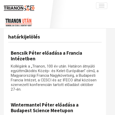
Toggle
navigati
Projekt
Rólunk
Előzmények
Hírek
A kutatócsoport működéséről
Nemzetközi kontextus: iratok és
határkijelölés
interpretációk
Blog
Munkatársaink
Az összeomlás és a magyar társadalom
Krónika
Bencsik Péter előadása a Francia
A békerendszer megszilárdulása
Galéria
Intézetben
Utókor és emlékezet
Adatbázis
Kollégánk a „Trianon, 100 év után. Határon átnyúló
együttműködés Közép- és Kelet-Európában” című, a
Visszhang
Emlékművek (feltöltés alatt)
Magyarországi Francia Nagykövetség, a Budapesti
Francia Intézet, a CESCI és az IFECO által közösen
Publikációk
Menekültek
szervezett konferencián tartott előadást október
Kapcsolat
27-én.
Trianon-kommentár
Wintermantel Péter előadása a
Dokumentumok
Budapest Science Meetupon
A trianoni szerződés