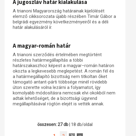
A jugoszláv határ kialakulása
A trianoni Magyarország határainak kijelölését
elemző cikksorozata újabb részében Timár Gábor a
belgrádi egyezmény következményeiről és a déli
határ alakulásáról ír.
A magyar–román határ
A trianoni szerződés értelmében megtörtént
részletes határmegállapítás a többi
határszakaszhoz képest a magyar–román határon
okozta a legkevesebb meglepetést. A román fél és
a határmegállapító bizottság nem titkoltan őket
támogató antant-párti többsége minél rövidebb
úton szerette volna lezárni a folyamatot, így
komolyabb módosításra nemcsak elvi okokból nem
adtak lehetőséget, de a bizottsági ügyrend
megállapításával rögtön elejét is vették annak.
összesen: 27 db
| 18 db/oldal