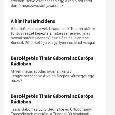
érveltek, illetve esetlegesen egy, a régió sorsáról
döntő népszavazást javasoltak.
A hími határincidens
A határőrizeti szervek feladatainak Trianon után is
fontos részét képezte a határesemények (más
szóval határincidensek) észlelése és jelentése.
Bencsik Péter kollégánk egy ilyen incidenst vizsgál.
Beszélgetés Timár Gáborral az Európa
Rádióban
Milyen megállapodás nyomán került
Lengyelországhoz Árva és Szepes vármegye egy
része?
Beszélgetés Timár Gáborral az Európa
Rádióban
Timár Gábor, az ELTE Geofizikai és Űrtudományi
Tanszékének vezetője, a Trianon100 blogjának