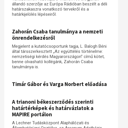
állandó szerzője az Európa Rádióban beszélt a déli
határszakaszra vonatkozó tervekről és a
határkijelölés lépéseiről.
Zahorán Csaba tanulmánya a nemzeti
önrendelkezésről
Megjelent a kutatócsoportunk tagja, L. Balogh Béni
által társszerkesztett „Az együttélés történelme:
nemzetiségi kérdés Magyarországon” című kötet,
benne olvasható kollégánk, Zahorán Csaba
tanulmánya is.
Timár Gábor és Varga Norbert előadása
A trianoni békeszerződés szerinti
határtérképek és határvázlatok a
MAPIRE portálon
A Lechner Tudásközpont Alaphálózati és