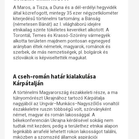
A Maros, a Tisza, a Duna és a dél-erdélyi hegyvidék
által közrefogott, mintegy 35 ezer négyzetkilométer
kiterjedésű történelmi tartomány, a Bánság
(németesen Bánát) az I. világháború idejére
etnikailag szinte tökéletes keveréket alkotott. A
Torontál, Temes és Krassó-Szörény vármegyék
alkotta területen majdnem pontosan egynegyed
arányban éltek németek, magyarok, románok és
szerbek, de más nemzetiségek, pl. bolgárok és
szlovákok is képviseltették magukat.
A cseh–román határ kialakulása
Kárpátalján
A történelmi Magyarország északkeleti része, a ma
túlnyomórészt Ukrajnához tartozó Kárpátalja
nagyjából az Ungvár–Munkács–Nagyszőlős vonaltól
északkeletre ruszin többségű volt, szórványként
német, magyar és román lakossággal. A
békekonferencián Ukrajna kérdésével sokáig nem
tudtak mit kezdeni, pedig a területhez etnikai alapon
leginkább arrafelé lehetett rokon lakosságot találni,
miközben a szomszéd államok aspirációi