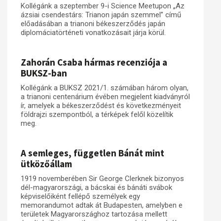
Kollégánk a szeptember 9-i Science Meetupon „Az
ázsiai csendestárs: Trianon japán szemmel” című
Műhelymunkák
előadásában a trianoni békeszerződés japán
diplomáciatörténeti vonatkozásait járja körül.
Zahorán Csaba hármas recenziója a
BUKSZ-ban
Kollégánk a BUKSZ 2021/1. számában három olyan,
a trianoni centenárium évében megjelent kiadványról
ír, amelyek a békeszerződést és következményeit
földrajzi szempontból, a térképek felől közelítik
meg.
A semleges, független Bánát mint
ütközőállam
1919 novemberében Sir George Clerknek bizonyos
dél-magyarországi, a bácskai és bánáti svábok
képviselőiként fellépő személyek egy
memorandumot adtak át Budapesten, amelyben e
területek Magyarországhoz tartozása mellett