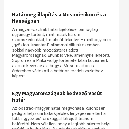
Műhelymunkák
Határmegállapítás a Mosoni-síkon és a
Hanságban
A magyar–osztrák határ kijelölése, bár jogilag
ugyanúgy történt, mint másik három
szomszédunkkal, tartalmát tekintve – minthogy nem
„győztes, kisantant” állammal álltunk szemben –
sokkal nagyobb mozgásteret adott
Magyarországnak. Éltünk is vele, amennyire lehetett.
Sopron és a Pinka-völgy története talán közismert,
az már kevéssé az, hogy a Mosoni-síkon is
érdemben változott a határ az eredeti vázlathoz
képest.
Egy Magyarországnak kedvező vasúti
határ
Az osztrák–magyar határ megvonása, különösen
pedig a helyszíni határkijelölés lényegesen eltért a
többi, „győztes” országgal létrejött trianoni
határétól. Nem véletlen, hogy a legtöbb sikeres helyi