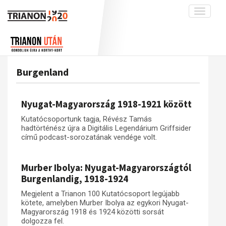
Toggle
navigati
Projekt
Rólunk
Előzmények
Hírek
A kutatócsoport működéséről
Nemzetközi kontextus: iratok és
Burgenland
interpretációk
Blog
Munkatársaink
Az összeomlás és a magyar társadalom
Krónika
Nyugat-Magyarország 1918-1921 között
A békerendszer megszilárdulása
Galéria
Kutatócsoportunk tagja, Révész Tamás
Utókor és emlékezet
Adatbázis
hadtörténész újra a Digitális Legendárium Griffsider
című podcast-sorozatának vendége volt.
Visszhang
Emlékművek (feltöltés alatt)
Publikációk
Menekültek
Murber Ibolya: Nyugat-Magyarországtól
Kapcsolat
Burgenlandig, 1918-1924
Trianon-kommentár
Megjelent a Trianon 100 Kutatócsoport legújabb
kötete, amelyben Murber Ibolya az egykori Nyugat-
Dokumentumok
Magyarország 1918 és 1924 közötti sorsát
dolgozza fel.
A trianoni szerződés