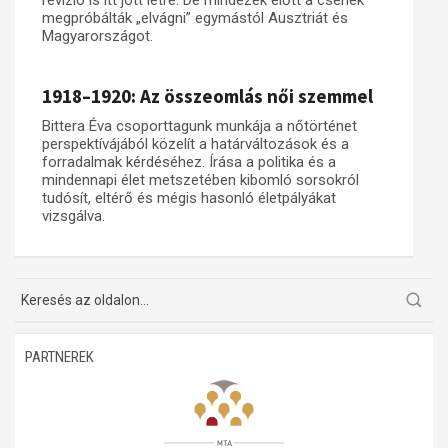
revízió is itt jött létre. De mindezek előtt a csehek
megpróbálták „elvágni” egymástól Ausztriát és
Magyarországot.
1918–1920: Az összeomlás női szemmel
Bittera Éva csoporttagunk munkája a nőtörténet
perspektívájából közelít a határváltozások és a
forradalmak kérdéséhez. Írása a politika és a
mindennapi élet metszetében kibomló sorsokról
tudósít, eltérő és mégis hasonló életpályákat
vizsgálva.
PARTNEREK